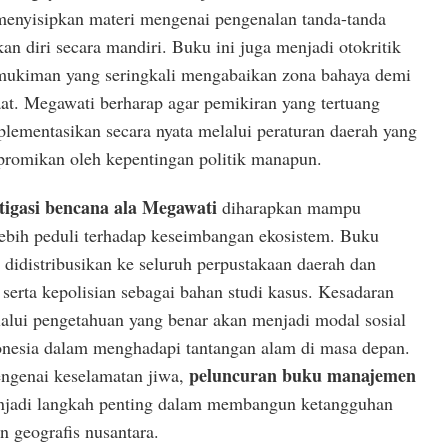
menyisipkan materi mengenai pengenalan tanda-tanda
n diri secara mandiri. Buku ini juga menjadi otokritik
ukiman yang seringkali mengabaikan zona bahaya demi
aat. Megawati berharap agar pemikiran yang tertuang
plementasikan secara nyata melalui peraturan daerah yang
mpromikan oleh kepentingan politik manapun.
tigasi bencana ala Megawati
diharapkan mampu
lebih peduli terhadap keseimbangan ekosistem. Buku
 didistribusikan ke seluruh perpustakaan daerah dan
r serta kepolisian sebagai bahan studi kasus. Kesadaran
lalui pengetahuan yang benar akan menjadi modal sosial
onesia dalam menghadapi tantangan alam di masa depan.
peluncuran buku manajemen
ngenai keselamatan jiwa,
njadi langkah penting dalam membangun ketangguhan
n geografis nusantara.