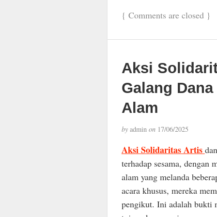
{
Comments are closed
}
Aksi Solidari
Galang Dana
Alam
by
admin
on
17/06/2025
Aksi Solidaritas Artis
dan
terhadap sesama, dengan m
alam yang melanda beberap
acara khusus, mereka mema
pengikut. Ini adalah bukti