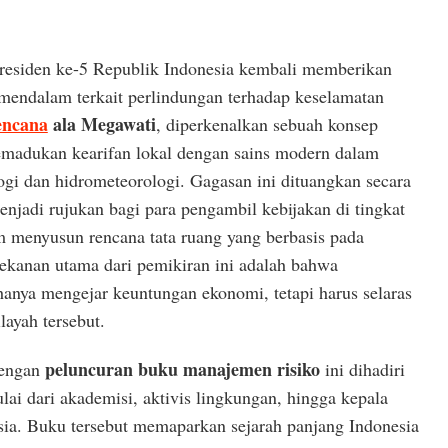
Presiden ke-5 Republik Indonesia kembali memberikan
 mendalam terkait perlindungan terhadap keselamatan
encana
ala Megawati
, diperkenalkan sebuah konsep
emadukan kearifan lokal dengan sains modern dalam
i dan hidrometeorologi. Gagasan ini dituangkan secara
njadi rujukan bagi para pengambil kebijakan di tingkat
 menyusun rencana tata ruang yang berbasis pada
kanan utama dari pemikiran ini adalah bahwa
anya mengejar keuntungan ekonomi, tetapi harus selaras
layah tersebut.
peluncuran buku manajemen risiko
dengan
ini dihadiri
lai dari akademisi, aktivis lingkungan, hingga kepala
esia. Buku tersebut memaparkan sejarah panjang Indonesia