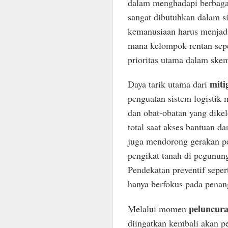
dalam menghadapi berbaga
sangat dibutuhkan dalam s
kemanusiaan harus menjadi
mana kelompok rentan sepe
prioritas utama dalam sk
miti
Daya tarik utama dari
penguatan sistem logistik 
dan obat-obatan yang dike
total saat akses bantuan da
juga mendorong gerakan pe
pengikat tanah di pegunun
Pendekatan preventif sepert
hanya berfokus pada penang
peluncur
Melalui momen
diingatkan kembali akan pe