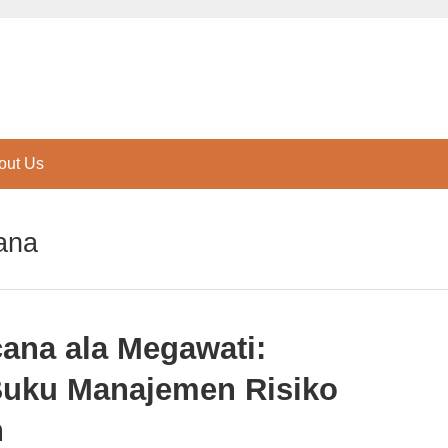
out Us
ana
cana ala Megawati:
Buku Manajemen Risiko
n