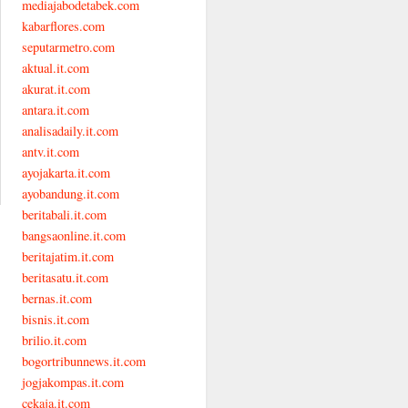
mediajabodetabek.com
kabarflores.com
seputarmetro.com
aktual.it.com
akurat.it.com
antara.it.com
analisadaily.it.com
antv.it.com
ayojakarta.it.com
ayobandung.it.com
beritabali.it.com
bangsaonline.it.com
beritajatim.it.com
beritasatu.it.com
bernas.it.com
bisnis.it.com
brilio.it.com
bogortribunnews.it.com
jogjakompas.it.com
cekaja.it.com