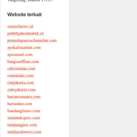
Website terkait
sumselnews.id
publikjabodetabek.id
pemudapancasilamedan.com
ayokalimantan.com
ayosumut.com
bangsaoffline.com
cnbcmedan.com
cnnmedan.com
cnnjakarta.com
cnbcjakarta.com
hariansumatra.com
harianikn.com
bandungtimes.com
sumutekspres.com
lampungpos.com
mediasulawesi.com