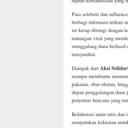
tujuan kemanusiaan yang m
Para selebriti dan influenc
berbagi informasi terkini 
ini kerap diiringi dengan l
tantangan viral yang mendo
menggalang dana berhasil m
masyarakat.
Aksi Solidar
Dampak dari
mampu membantu memenuhi
pakaian, obat-obatan, hing
depan penggalangan dana 
penyintas bencana yang te
Kolaborasi antar-artis da
menyatukan kekuatan untuk