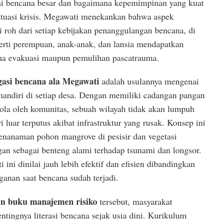
i bencana besar dan bagaimana kepemimpinan yang kuat
ituasi krisis. Megawati menekankan bahwa aspek
 roh dari setiap kebijakan penanggulangan bencana, di
rti perempuan, anak-anak, dan lansia mendapatkan
ema evakuasi maupun pemulihan pascatrauma.
gasi bencana ala Megawati
adalah usulannya mengenai
mandiri di setiap desa. Dengan memiliki cadangan pangan
lola oleh komunitas, sebuah wilayah tidak akan lumpuh
ri luar terputus akibat infrastruktur yang rusak. Konsep ini
nanaman pohon mangrove di pesisir dan vegetasi
gan sebagai benteng alami terhadap tsunami dan longsor.
i ini dinilai jauh lebih efektif dan efisien dibandingkan
anan saat bencana sudah terjadi.
an buku manajemen risiko
tersebut, masyarakat
ntingnya literasi bencana sejak usia dini. Kurikulum