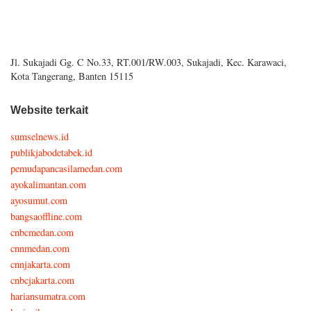
Jl. Sukajadi Gg. C No.33, RT.001/RW.003, Sukajadi, Kec. Karawaci,
Kota Tangerang, Banten 15115
Website terkait
sumselnews.id
publikjabodetabek.id
pemudapancasilamedan.com
ayokalimantan.com
ayosumut.com
bangsaoffline.com
cnbcmedan.com
cnnmedan.com
cnnjakarta.com
cnbcjakarta.com
hariansumatra.com