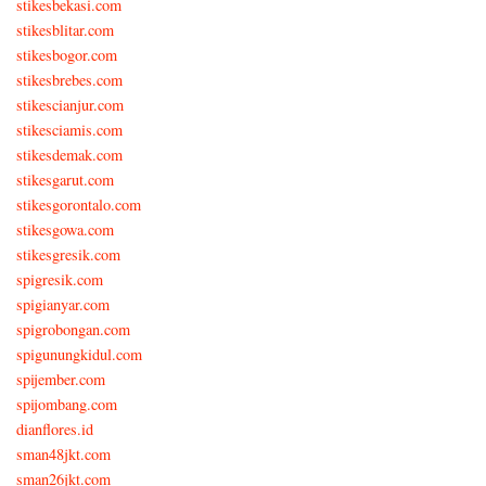
stikesbekasi.com
stikesblitar.com
stikesbogor.com
stikesbrebes.com
stikescianjur.com
stikesciamis.com
stikesdemak.com
stikesgarut.com
stikesgorontalo.com
stikesgowa.com
stikesgresik.com
spigresik.com
spigianyar.com
spigrobongan.com
spigunungkidul.com
spijember.com
spijombang.com
dianflores.id
sman48jkt.com
sman26jkt.com