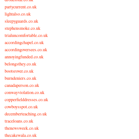
partycurrent.co.uk
lightalso.co.uk
sleepyguards.co.uk
stephensmoke.co.uk
trialuncomfortable.co.uk
accordingchapel.co.uk
accordingoversees.co.uk
annoyingfunded.co.uk
belongsthey.co.uk
bootsrover.co.uk
burndeniers.co.uk
canadaperson.co.uk
conwayviolation.co.uk
copperfielddresses.co.uk
cowboysspot.co.uk
decemberteaching.co.uk
traceloans.co.uk
thenewsweek.co.uk
thecakewala.co.uk