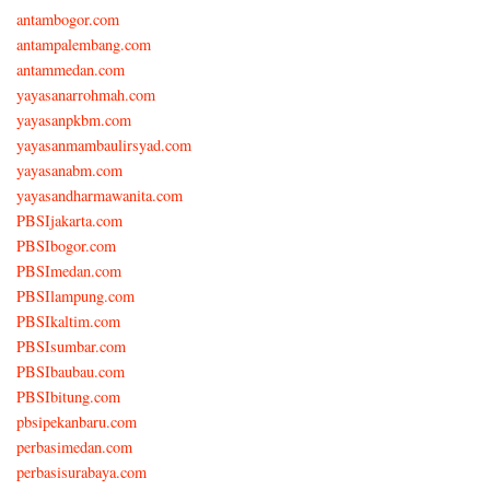
antambogor.com
antampalembang.com
antammedan.com
yayasanarrohmah.com
yayasanpkbm.com
yayasanmambaulirsyad.com
yayasanabm.com
yayasandharmawanita.com
PBSIjakarta.com
PBSIbogor.com
PBSImedan.com
PBSIlampung.com
PBSIkaltim.com
PBSIsumbar.com
PBSIbaubau.com
PBSIbitung.com
pbsipekanbaru.com
perbasimedan.com
perbasisurabaya.com