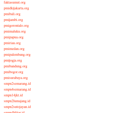
faktasumut.org
pmidkijakarta.org
pmibali.org
pmijambi.org
pmigorontalo.org
pmimaluku.org
pmipapua.org
pmiriau.org
pmimedan.org
pmipalembang.org
pmijogja.org
pmibandung.org
pmibogor.org
pmisurabaya.org
smpn2semarang.id
smpn4semarang.id
smpn14jkt.id
smpn2lumajang.id
smpn2sutojayan.id
smpn4blitar.id