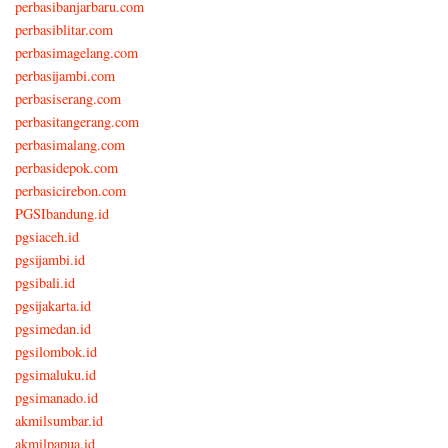
perbasibanjarbaru.com
perbasiblitar.com
perbasimagelang.com
perbasijambi.com
perbasiserang.com
perbasitangerang.com
perbasimalang.com
perbasidepok.com
perbasicirebon.com
PGSIbandung.id
pgsiaceh.id
pgsijambi.id
pgsibali.id
pgsijakarta.id
pgsimedan.id
pgsilombok.id
pgsimaluku.id
pgsimanado.id
akmilsumbar.id
akmilpapua.id