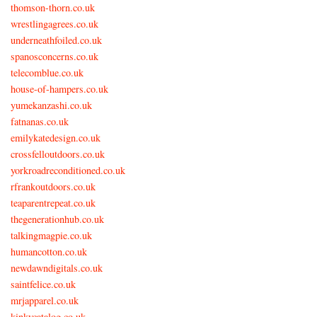
thomson-thorn.co.uk
wrestlingagrees.co.uk
underneathfoiled.co.uk
spanosconcerns.co.uk
telecomblue.co.uk
house-of-hampers.co.uk
yumekanzashi.co.uk
fatnanas.co.uk
emilykatedesign.co.uk
crossfelloutdoors.co.uk
yorkroadreconditioned.co.uk
rfrankoutdoors.co.uk
teaparentrepeat.co.uk
thegenerationhub.co.uk
talkingmagpie.co.uk
humancotton.co.uk
newdawndigitals.co.uk
saintfelice.co.uk
mrjapparel.co.uk
kinkycatalog.co.uk