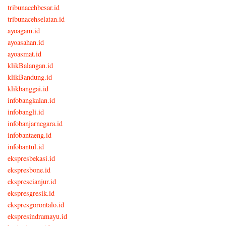
tribunacehbesar.id
tribunacehselatan.id
ayoagam.id
ayoasahan.id
ayoasmat.id
klikBalangan.id
klikBandung.id
klikbanggai.id
infobangkalan.id
infobangli.id
infobanjarnegara.id
infobantaeng.id
infobantul.id
ekspresbekasi.id
ekspresbone.id
eksprescianjur.id
ekspresgresik.id
ekspresgorontalo.id
ekspresindramayu.id