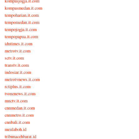
kompasjogja.it.com
kompasmedan.it.com
tempoharian.it.com
tempomedan.it.com
tempojogja.it.com
tempopapua.it.com
idntimes.it.com
metrotv.it.com
sctv.it.com
transtv.it.com
indosiar.it.com
metrotvnews.it.com
rctiplus.it.com
tvonenews.it.com
mnctv.it.com
cnnmedan.it.com
cnnmetro.it.com
cnnbali.it.com
meulaboh.id
tribunacehbarat.id