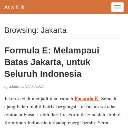
Antv Klik
T
o
g
g
Browsing: Jakarta
l
e
n
Formula E: Melampaui
a
v
Batas Jakarta, untuk
i
g
Seluruh Indonesia
a
t
by
admin
on
24/05/2025
i
o
Formula E
Jakarta telah menjadi tuan rumah
.
Sebuah
n
ajang balap mobil listrik bergengsi. Ini bukan sekadar
tontonan biasa. Lebih dari itu, Formula E adalah simbol.
Komitmen Indonesia terhadap energi bersih. Serta