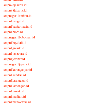
smpn78jakarta.id
smpn88jakarta.id
smpnegeri1ambon.id
smpn1bangil.id
smpn1banjarmasin.id
smpn1biora.id
smpnegeri1bobotsari.id
smpn1boyolali.id
smpn1gresik.id
smpn1jayapura.id
smpn1jember.id
smpnegeri1jepara.id
smpn1karanganyar.id
smpn1kendari.id
smpn1kranggan.id
smpn1lamongan.id
smpn1luwuk.id
smpn1madiun.id
smpn1manokwari.id