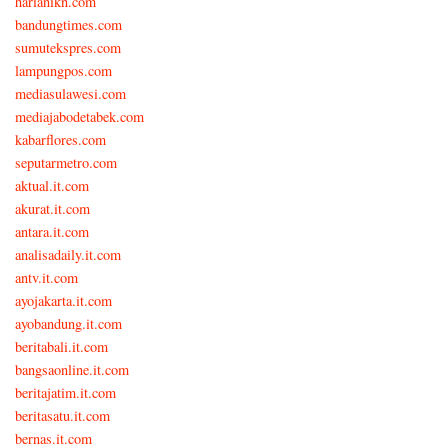
harianikn.com
bandungtimes.com
sumutekspres.com
lampungpos.com
mediasulawesi.com
mediajabodetabek.com
kabarflores.com
seputarmetro.com
aktual.it.com
akurat.it.com
antara.it.com
analisadaily.it.com
antv.it.com
ayojakarta.it.com
ayobandung.it.com
beritabali.it.com
bangsaonline.it.com
beritajatim.it.com
beritasatu.it.com
bernas.it.com