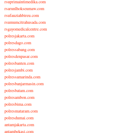
rsuprimaintimedika.com
rsarunlhokseumaw.com
rsufauziahbireu.com
rsumumcitrahusada.com
rsgayomedicalcentre.com
polresjakarta.com
polresdago.com
polressabang.com
polresdenpasar.com
polresbanten.com
polresjambi.com
polressamarinda.com
polresbanjarmasin.com
polresbatam.com
polresambon.com
polresbima.com
polresmataram.com
polresdumai.com
antamjakarta.com
antambekasi.com