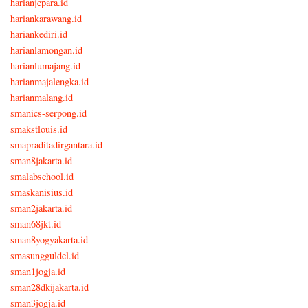
harianjepara.id
hariankarawang.id
hariankediri.id
harianlamongan.id
harianlumajang.id
harianmajalengka.id
harianmalang.id
smanics-serpong.id
smakstlouis.id
smapraditadirgantara.id
sman8jakarta.id
smalabschool.id
smaskanisius.id
sman2jakarta.id
sman68jkt.id
sman8yogyakarta.id
smasungguldel.id
sman1jogja.id
sman28dkijakarta.id
sman3jogja.id