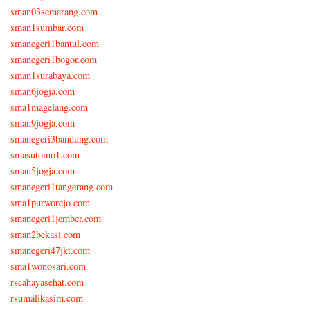
sman03semarang.com
sman1sumbar.com
smanegeri1bantul.com
smanegeri1bogor.com
sman1surabaya.com
sman6jogja.com
sma1magelang.com
sman9jogja.com
smanegeri3bandung.com
smasutomo1.com
sman5jogja.com
smanegeri1tangerang.com
sma1purworejo.com
smanegeri1jember.com
sman2bekasi.com
smanegeri47jkt.com
sma1wonosari.com
rscahayasehat.com
rsumalikasim.com