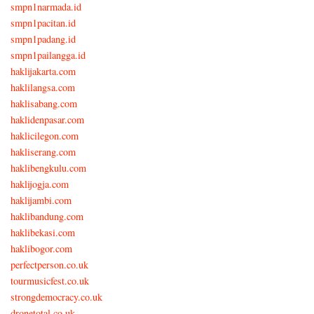
smpn1narmada.id
smpn1pacitan.id
smpn1padang.id
smpn1pailangga.id
haklijakarta.com
haklilangsa.com
haklisabang.com
haklidenpasar.com
haklicilegon.com
hakliserang.com
haklibengkulu.com
haklijogja.com
haklijambi.com
haklibandung.com
haklibekasi.com
haklibogor.com
perfectperson.co.uk
tourmusicfest.co.uk
strongdemocracy.co.uk
dronetotal.co.uk