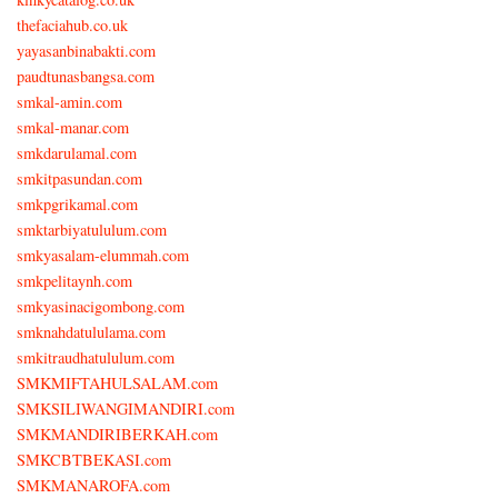
thefaciahub.co.uk
yayasanbinabakti.com
paudtunasbangsa.com
smkal-amin.com
smkal-manar.com
smkdarulamal.com
smkitpasundan.com
smkpgrikamal.com
smktarbiyatululum.com
smkyasalam-elummah.com
smkpelitaynh.com
smkyasinacigombong.com
smknahdatululama.com
smkitraudhatululum.com
SMKMIFTAHULSALAM.com
SMKSILIWANGIMANDIRI.com
SMKMANDIRIBERKAH.com
SMKCBTBEKASI.com
SMKMANAROFA.com