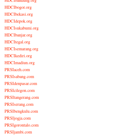
HDCIbandung.org
HDCIbogor.org
HDCIbekasi.org
HDCIdepok.org
HDCIsukabumi.org
HDCIbanjar.org
HDCItegal.org
HDCIsemarang.org
HDCIkediri.org
HDCImadiun.org
PRSIaceh.com
PRSIsabang.com
PRSIdenpasar.com
PRSIcilegon.com
PRSItangerang.com
PRSIserang.com
PRSIbengkulu.com
PRSIjogja.com
PRSIgorontalo.com
PRSIjambi.com