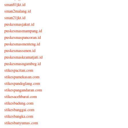
sman81jkt.id
sman2malang.id
sman21jkt.id
puskesmasjakut.id
puskesmasmampang.id
puskesmaspancoran.id
puskesmasmenteng.id
puskesmassenen.id
puskesmaskramatjati.id
puskesmasngambeg.id
stikespacitan.com
stikespamekasan.com
stikespandeglang.com
stikespangandaran.com
stikesacehbarat.com
stikesbadung.com
stikesbanggai.com
stikesbangka.com
stikesbanyumas.com