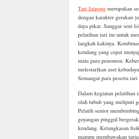
Tari Jaipong
merupakan seni
dengan karakter gerakan y
daya pikat. Sanggar seni l
pelatihan tari ini untuk m
langkah kakinya. Kombinas
kendang yang cepat menya
mata para penonton. Keber
melestarikan aset kebuday
Semangat para peserta tari
Dalam kegiatan pelatihan in
olah tubuh yang meliputi g
Pelatih senior membimbing
goyangan pinggul bergerak
kendang. Ketangkasan fisik 
mampu membawakan tarian b