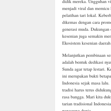
didik mereka. Ungguhan vid
menjadi viral dan memicu k
pelatihan tari lokal. Keber
dikemas dengan cara promos
generasi muda. Dukungan d
kesenian juga semakin men
Ekosistem kesenian daerah
Melanjutkan pembinaan seni
adalah bentuk dedikasi ny
Sunda agar tetap lestari. K
ini merupakan bukti betapa 
Indonesia sejak masa lalu.
tradisi harus terus diduku
rasa bangga. Mari kita duk
tarian tradisional Indonesi
panggung dunia.