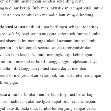
sonik untuk memetakan kondisi sekeliling serta
sa di air keruh. Informasi akustik ini sangat vital untuk
 serta area pembiakan mamalia laut yang dilindungi.
ekuensi suara
unik ini juga berfungsi sebagai identitas
ure whistle
) bagi setiap anggota kelompok lumba-lumba
kasi sistemis ini memungkinkan kawanan lumba-lumba
perburuan kelompok secara sangat terorganisir dan
wanan ikan kecil. Namun, meningkatnya kebisingan
 motor komersial terbukti mengganggu kejelasan sinyal
malia ini. Gangguan polusi suara dapat memicu
g berisiko menyebabkan kelompok lumba-lumba terdampar
ak sengaja.
 suara
lumba-lumba memberikan inspirasi besar bagi
nar medis dan alat navigasi kapal selam masa depan.
al akustik pada otak lumba-lumba yang sangat cepat