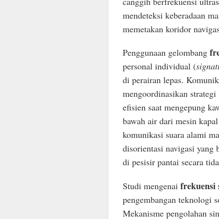
canggih berfrekuensi ultra
mendeteksi keberadaan mang
memetakan koridor navigasi
fr
Penggunaan gelombang
personal individual (
signat
di perairan lepas. Komuni
mengoordinasikan strategi 
efisien saat mengepung ka
bawah air dari mesin kapal
komunikasi suara alami ma
disorientasi navigasi yan
di pesisir pantai secara tid
frekuensi
Studi mengenai
pengembangan teknologi so
Mekanisme pengolahan siny