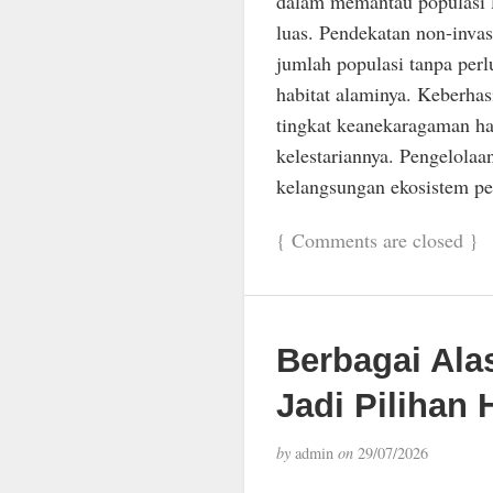
dalam memantau populasi l
luas. Pendekatan non-inva
jumlah populasi tanpa per
habitat alaminya. Keberhas
tingkat keanekaragaman hay
kelestariannya. Pengelolaa
kelangsungan ekosistem per
{
Comments are closed
}
Berbagai Ala
Jadi Pilihan 
by
admin
on
29/07/2026