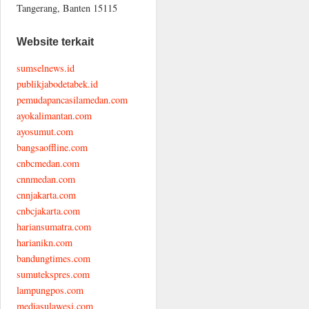
Tangerang, Banten 15115
Website terkait
sumselnews.id
publikjabodetabek.id
pemudapancasilamedan.com
ayokalimantan.com
ayosumut.com
bangsaoffline.com
cnbcmedan.com
cnnmedan.com
cnnjakarta.com
cnbcjakarta.com
hariansumatra.com
harianikn.com
bandungtimes.com
sumutekspres.com
lampungpos.com
mediasulawesi.com