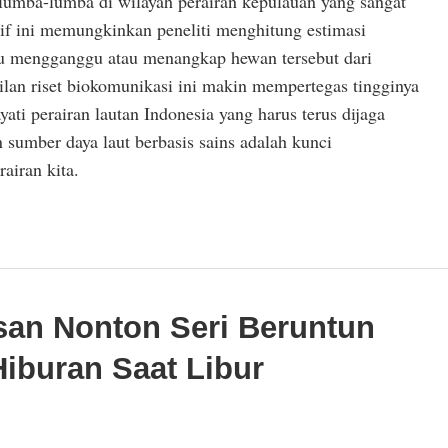
umba-lumba di wilayah perairan kepulauan yang sangat
sif ini memungkinkan peneliti menghitung estimasi
lu mengganggu atau menangkap hewan tersebut dari
ilan riset biokomunikasi ini makin mempertegas tingginya
ati perairan lautan Indonesia yang harus terus dijaga
n sumber daya laut berbasis sains adalah kunci
airan kita.
san Nonton Seri Beruntun
Hiburan Saat Libur