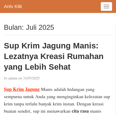
Antv Klik
T
o
g
g
Bulan:
Juli 2025
l
e
n
Sup Krim Jagung Manis:
a
v
Lezatnya Kreasi Rumahan
i
g
yang Lebih Sehat
a
t
by
admin
on
31/07/2025
i
o
Sup Krim Jagung
Manis adalah hidangan yang
n
sempurna untuk Anda yang menginginkan kelezatan sup
krim tanpa terlalu banyak krim instan. Dengan kreasi
cita rasa
buatan sendiri, sup ini menawarkan
manis