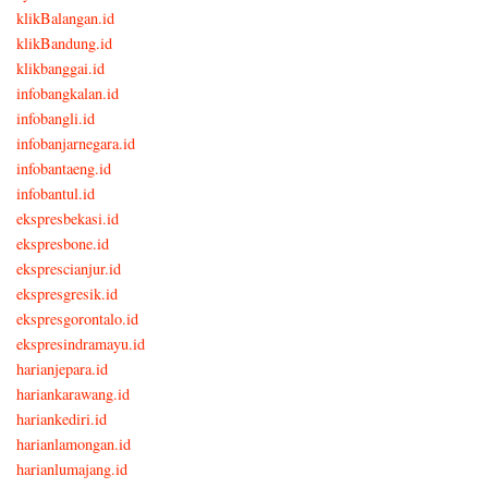
klikBalangan.id
klikBandung.id
klikbanggai.id
infobangkalan.id
infobangli.id
infobanjarnegara.id
infobantaeng.id
infobantul.id
ekspresbekasi.id
ekspresbone.id
eksprescianjur.id
ekspresgresik.id
ekspresgorontalo.id
ekspresindramayu.id
harianjepara.id
hariankarawang.id
hariankediri.id
harianlamongan.id
harianlumajang.id