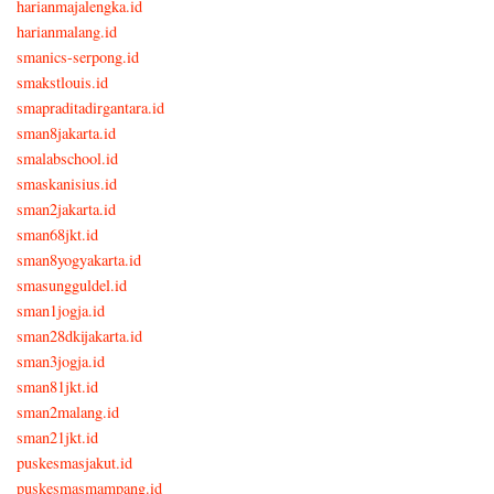
harianmajalengka.id
harianmalang.id
smanics-serpong.id
smakstlouis.id
smapraditadirgantara.id
sman8jakarta.id
smalabschool.id
smaskanisius.id
sman2jakarta.id
sman68jkt.id
sman8yogyakarta.id
smasungguldel.id
sman1jogja.id
sman28dkijakarta.id
sman3jogja.id
sman81jkt.id
sman2malang.id
sman21jkt.id
puskesmasjakut.id
puskesmasmampang.id