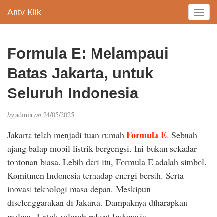
Antv Klik
T
o
g
g
Formula E: Melampaui
l
e
Batas Jakarta, untuk
n
a
Seluruh Indonesia
v
i
by
admin
on
24/05/2025
g
a
Formula E
Jakarta telah menjadi tuan rumah
.
Sebuah
t
ajang balap mobil listrik bergengsi. Ini bukan sekadar
i
tontonan biasa. Lebih dari itu, Formula E adalah simbol.
o
n
Komitmen Indonesia terhadap energi bersih. Serta
inovasi teknologi masa depan. Meskipun
diselenggarakan di Jakarta. Dampaknya diharapkan
meluas. Untuk seluruh rakyat Indonesia.