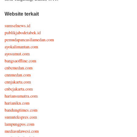
Website terkait
sumselnews.id
publikjabodetabek.id
pemudapancasilamedan.com
ayokalimantan.com
ayosumut.com
bangsaoffline.com
cnbcmedan.com
cnnmedan.com
cnnjakarta.com
cnbcjakarta.com
hariansumatra.com
harianikn.com
bandungtimes.com
sumutekspres.com
lampungpos.com
mediasulawesi.com