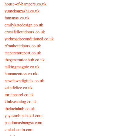
house-of-hampers.co.uk
yumekanzashi.co.uk
fatnanas.co.uk
emilykatedesign.co.uk
crossfelloutdoors.co.uk
yorkroadreconditioned.co.uk
rfrankoutdoors.co.uk
teaparentrepeat.co.uk
thegenerationhub.co.uk
talkingmagpie.co.uk
humancotton.co.uk
newdawndigitals.co.uk
saintfelice.co.uk
mrjapparel.co.uk
kinkycatalog.co.uk
thefaciahub.co.uk
yayasanbinabakti.com
paudtunasbangsa.com
smkal-amin.com