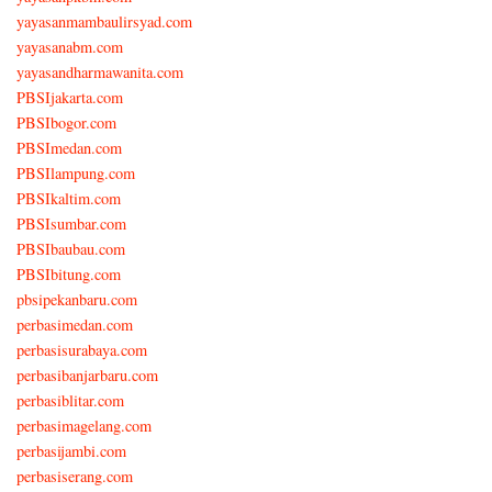
yayasanmambaulirsyad.com
yayasanabm.com
yayasandharmawanita.com
PBSIjakarta.com
PBSIbogor.com
PBSImedan.com
PBSIlampung.com
PBSIkaltim.com
PBSIsumbar.com
PBSIbaubau.com
PBSIbitung.com
pbsipekanbaru.com
perbasimedan.com
perbasisurabaya.com
perbasibanjarbaru.com
perbasiblitar.com
perbasimagelang.com
perbasijambi.com
perbasiserang.com