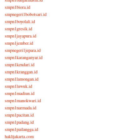
smpn1biora.id
smpnegeri1bobotsari.id
smpn1boyolali.id
smpn1gresik.id
smpn1jayapura.id
smpn1jember.id
smpnegeri1jepara.id
smpn1karanganyar.id
smpn1kendari.id
smpn1kranggan.id
smpn1lamongan.id
smpn1luwuk.id
smpn1madiun.id
smpn1manokwari.id
smpn1narmada.id
smpn1pacitan.id
smpn1padang.id
smpn1pailangga.id
haklijakarta.com