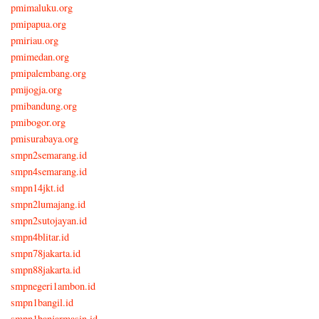
pmimaluku.org
pmipapua.org
pmiriau.org
pmimedan.org
pmipalembang.org
pmijogja.org
pmibandung.org
pmibogor.org
pmisurabaya.org
smpn2semarang.id
smpn4semarang.id
smpn14jkt.id
smpn2lumajang.id
smpn2sutojayan.id
smpn4blitar.id
smpn78jakarta.id
smpn88jakarta.id
smpnegeri1ambon.id
smpn1bangil.id
smpn1banjarmasin.id