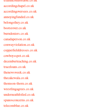
trialuncomfortable.co.uk
accordingchapel.co.uk
accordingoversees.co.uk
annoyingfunded.co.uk
belongsthey.co.uk
bootsrover.co.uk
burndeniers.co.uk
canadaperson.co.uk
conwayviolation.co.uk
copperfielddresses.co.uk
cowboysspot.co.uk
decemberteaching.co.uk
traceloans.co.uk
thenewsweek.co.uk
thecakewala.co.uk
thomson-thorn.co.uk
wrestlingagrees.co.uk
underneathfoiled.co.uk
spanosconcerns.co.uk
telecomblue.co.uk