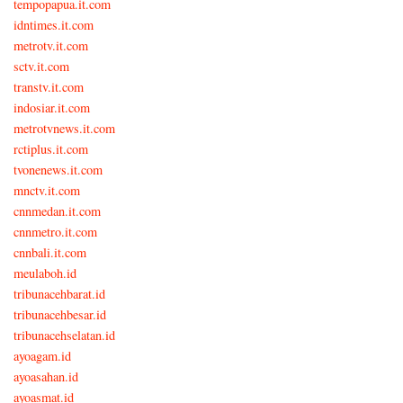
tempopapua.it.com
idntimes.it.com
metrotv.it.com
sctv.it.com
transtv.it.com
indosiar.it.com
metrotvnews.it.com
rctiplus.it.com
tvonenews.it.com
mnctv.it.com
cnnmedan.it.com
cnnmetro.it.com
cnnbali.it.com
meulaboh.id
tribunacehbarat.id
tribunacehbesar.id
tribunacehselatan.id
ayoagam.id
ayoasahan.id
ayoasmat.id