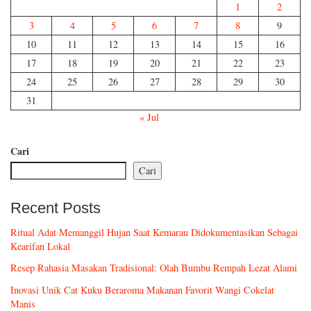
1
2
3
4
5
6
7
8
9
10
11
12
13
14
15
16
17
18
19
20
21
22
23
24
25
26
27
28
29
30
31
« Jul
Cari
Cari
Recent Posts
Ritual Adat Memanggil Hujan Saat Kemarau Didokumentasikan Sebagai
Kearifan Lokal
Resep Rahasia Masakan Tradisional: Olah Bumbu Rempah Lezat Alami
Inovasi Unik Cat Kuku Beraroma Makanan Favorit Wangi Cokelat
Manis