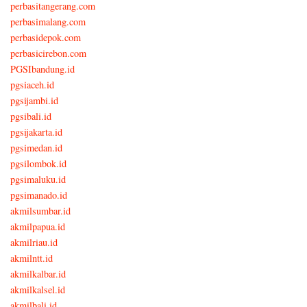
perbasitangerang.com
perbasimalang.com
perbasidepok.com
perbasicirebon.com
PGSIbandung.id
pgsiaceh.id
pgsijambi.id
pgsibali.id
pgsijakarta.id
pgsimedan.id
pgsilombok.id
pgsimaluku.id
pgsimanado.id
akmilsumbar.id
akmilpapua.id
akmilriau.id
akmilntt.id
akmilkalbar.id
akmilkalsel.id
akmilbali.id