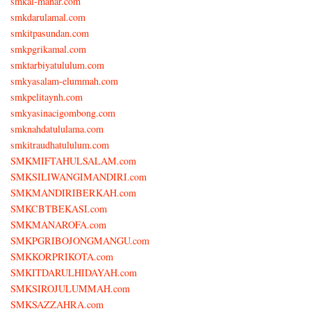
smkal-manar.com
smkdarulamal.com
smkitpasundan.com
smkpgrikamal.com
smktarbiyatululum.com
smkyasalam-elummah.com
smkpelitaynh.com
smkyasinacigombong.com
smknahdatululama.com
smkitraudhatululum.com
SMKMIFTAHULSALAM.com
SMKSILIWANGIMANDIRI.com
SMKMANDIRIBERKAH.com
SMKCBTBEKASI.com
SMKMANAROFA.com
SMKPGRIBOJONGMANGU.com
SMKKORPRIKOTA.com
SMKITDARULHIDAYAH.com
SMKSIROJULUMMAH.com
SMKSAZZAHRA.com