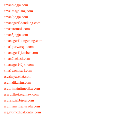
sman6jogja.com
sma1magelang.com
sman9jogja.com
smanegeri3bandung.com
smasutomo1.com
sman5jogja.com
smanegeri1tangerang.com
sma1purworejo.com
smanegeri1jember.com
sman2bekasi.com
smanegeri47jkt.com
sma1wonosari.com
rscahayasehat.com
rsumalikasim.com
rsuprimaintimedika.com
rsarunlhokseumaw.com
rsufauziahbireu.com
rsumumcitrahusada.com
rsgayomedicalcentre.com