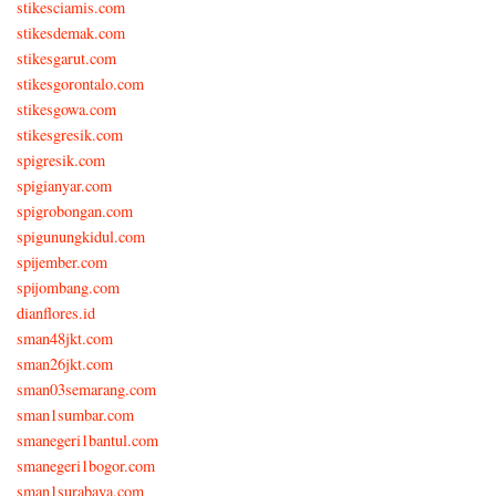
stikesciamis.com
stikesdemak.com
stikesgarut.com
stikesgorontalo.com
stikesgowa.com
stikesgresik.com
spigresik.com
spigianyar.com
spigrobongan.com
spigunungkidul.com
spijember.com
spijombang.com
dianflores.id
sman48jkt.com
sman26jkt.com
sman03semarang.com
sman1sumbar.com
smanegeri1bantul.com
smanegeri1bogor.com
sman1surabaya.com