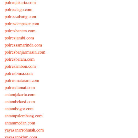
polresjakarta.com
polresdago.com
polressabang.com
polresdenpasar.com
polresbanten.com
polresjambi.com
polressamarinda.com
polresbanjarmasin.com
polresbatam.com
polresambon.com
polresbima.com
polresmataram.com
polresdumai.com
antamjakarta.com
antambekasi.com
antambogor.com
antampalembang.com
antammedan.com
yayasanarrohmah.com
yayasanpkbm.com