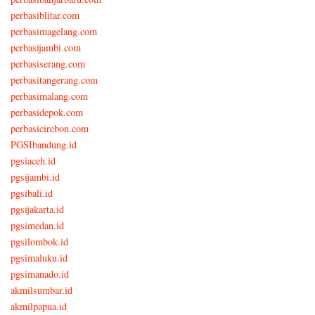
perbasiblitar.com
perbasimagelang.com
perbasijambi.com
perbasiserang.com
perbasitangerang.com
perbasimalang.com
perbasidepok.com
perbasicirebon.com
PGSIbandung.id
pgsiaceh.id
pgsijambi.id
pgsibali.id
pgsijakarta.id
pgsimedan.id
pgsilombok.id
pgsimaluku.id
pgsimanado.id
akmilsumbar.id
akmilpapua.id