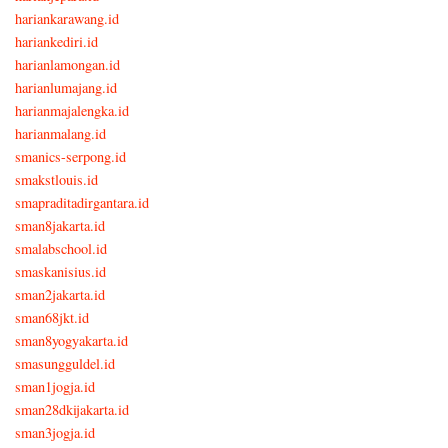
hariankarawang.id
hariankediri.id
harianlamongan.id
harianlumajang.id
harianmajalengka.id
harianmalang.id
smanics-serpong.id
smakstlouis.id
smapraditadirgantara.id
sman8jakarta.id
smalabschool.id
smaskanisius.id
sman2jakarta.id
sman68jkt.id
sman8yogyakarta.id
smasungguldel.id
sman1jogja.id
sman28dkijakarta.id
sman3jogja.id