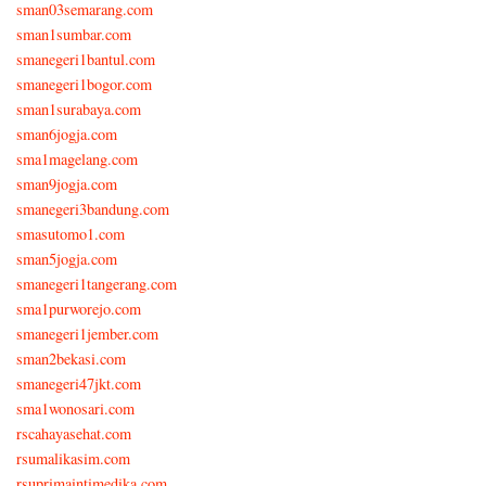
sman03semarang.com
sman1sumbar.com
smanegeri1bantul.com
smanegeri1bogor.com
sman1surabaya.com
sman6jogja.com
sma1magelang.com
sman9jogja.com
smanegeri3bandung.com
smasutomo1.com
sman5jogja.com
smanegeri1tangerang.com
sma1purworejo.com
smanegeri1jember.com
sman2bekasi.com
smanegeri47jkt.com
sma1wonosari.com
rscahayasehat.com
rsumalikasim.com
rsuprimaintimedika.com