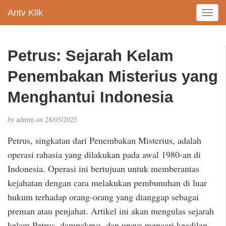
Antv Klik
T
o
g
g
Petrus: Sejarah Kelam
l
e
Penembakan Misterius yang
n
a
Menghantui Indonesia
v
i
by
admin
on
28/03/2025
g
a
Petrus, singkatan dari Penembakan Misterius, adalah
t
operasi rahasia yang dilakukan pada awal 1980-an di
i
Indonesia. Operasi ini bertujuan untuk memberantas
o
n
kejahatan dengan cara melakukan pembunuhan di luar
hukum terhadap orang-orang yang dianggap sebagai
preman atau penjahat. Artikel ini akan mengulas sejarah
kelam Petrus, dampaknya, dan upaya mencari keadilan