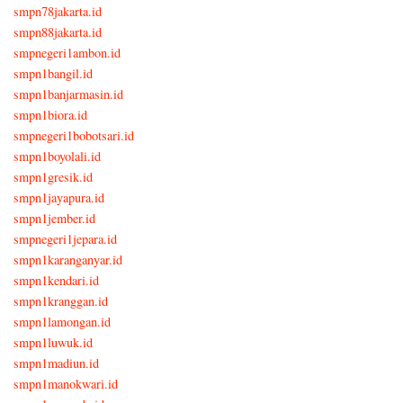
smpn78jakarta.id
smpn88jakarta.id
smpnegeri1ambon.id
smpn1bangil.id
smpn1banjarmasin.id
smpn1biora.id
smpnegeri1bobotsari.id
smpn1boyolali.id
smpn1gresik.id
smpn1jayapura.id
smpn1jember.id
smpnegeri1jepara.id
smpn1karanganyar.id
smpn1kendari.id
smpn1kranggan.id
smpn1lamongan.id
smpn1luwuk.id
smpn1madiun.id
smpn1manokwari.id