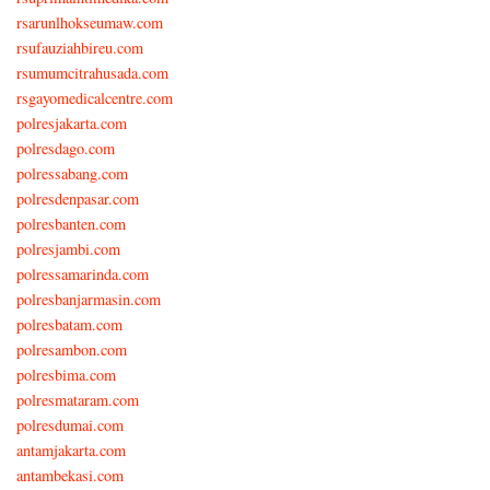
rsarunlhokseumaw.com
rsufauziahbireu.com
rsumumcitrahusada.com
rsgayomedicalcentre.com
polresjakarta.com
polresdago.com
polressabang.com
polresdenpasar.com
polresbanten.com
polresjambi.com
polressamarinda.com
polresbanjarmasin.com
polresbatam.com
polresambon.com
polresbima.com
polresmataram.com
polresdumai.com
antamjakarta.com
antambekasi.com