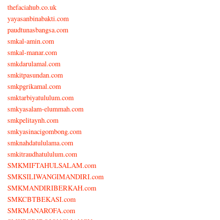
thefaciahub.co.uk
yayasanbinabakti.com
paudtunasbangsa.com
smkal-amin.com
smkal-manar.com
smkdarulamal.com
smkitpasundan.com
smkpgrikamal.com
smktarbiyatululum.com
smkyasalam-elummah.com
smkpelitaynh.com
smkyasinacigombong.com
smknahdatululama.com
smkitraudhatululum.com
SMKMIFTAHULSALAM.com
SMKSILIWANGIMANDIRI.com
SMKMANDIRIBERKAH.com
SMKCBTBEKASI.com
SMKMANAROFA.com