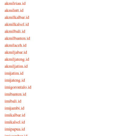
akmilriau.id
akmilntt.id
akmilkalbar.id
akmilkalsel.id
akmilbali.id
akmilbanten.id
akmilaceh.id
akmiljabar.id
akmiljateng.id
akmiljatim.id
imijatim.id
imijateng.id
imigorontalo.id
imibanten.id
imibali.id
imijambi.id
imikalbar.id
imikalsel.id
imipapua.id
imisumbar.id