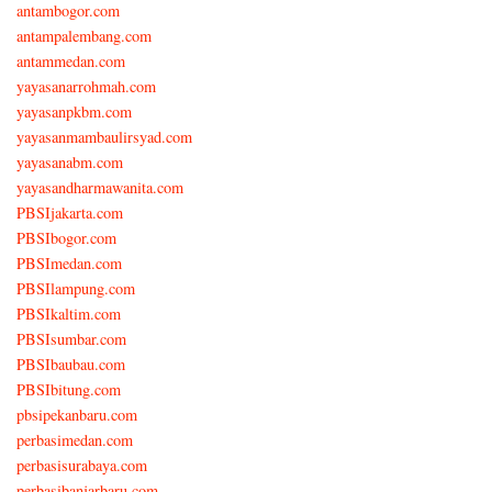
antambogor.com
antampalembang.com
antammedan.com
yayasanarrohmah.com
yayasanpkbm.com
yayasanmambaulirsyad.com
yayasanabm.com
yayasandharmawanita.com
PBSIjakarta.com
PBSIbogor.com
PBSImedan.com
PBSIlampung.com
PBSIkaltim.com
PBSIsumbar.com
PBSIbaubau.com
PBSIbitung.com
pbsipekanbaru.com
perbasimedan.com
perbasisurabaya.com
perbasibanjarbaru.com