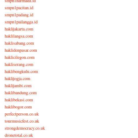
smpn1narmada.id
smpn1pacitan.id
smpn1padang.id
smpn1pailangga.id
haklijakarta.com
haklilangsa.com
haklisabang.com
haklidenpasar.com
haklicilegon.com
hakliserang.com
haklibengkulu.com
haklijogja.com
haklijambi.com
haklibandung.com
haklibekasi.com
haklibogor.com
perfectperson.co.uk
tourmusicfest.co.uk
strongdemocracy.co.uk
dronetotal.co.uk