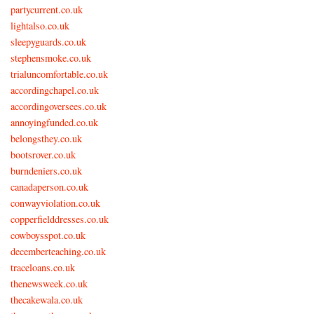
partycurrent.co.uk
lightalso.co.uk
sleepyguards.co.uk
stephensmoke.co.uk
trialuncomfortable.co.uk
accordingchapel.co.uk
accordingoversees.co.uk
annoyingfunded.co.uk
belongsthey.co.uk
bootsrover.co.uk
burndeniers.co.uk
canadaperson.co.uk
conwayviolation.co.uk
copperfielddresses.co.uk
cowboysspot.co.uk
decemberteaching.co.uk
traceloans.co.uk
thenewsweek.co.uk
thecakewala.co.uk