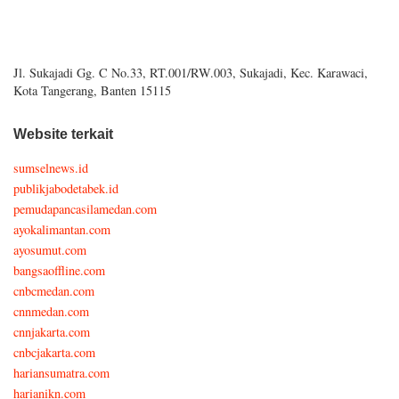
Jl. Sukajadi Gg. C No.33, RT.001/RW.003, Sukajadi, Kec. Karawaci,
Kota Tangerang, Banten 15115
Website terkait
sumselnews.id
publikjabodetabek.id
pemudapancasilamedan.com
ayokalimantan.com
ayosumut.com
bangsaoffline.com
cnbcmedan.com
cnnmedan.com
cnnjakarta.com
cnbcjakarta.com
hariansumatra.com
harianikn.com