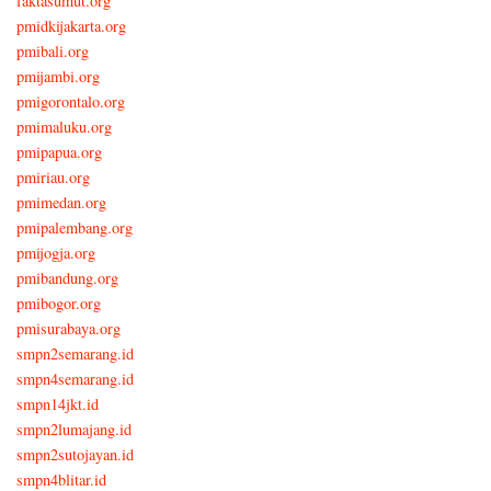
faktasumut.org
pmidkijakarta.org
pmibali.org
pmijambi.org
pmigorontalo.org
pmimaluku.org
pmipapua.org
pmiriau.org
pmimedan.org
pmipalembang.org
pmijogja.org
pmibandung.org
pmibogor.org
pmisurabaya.org
smpn2semarang.id
smpn4semarang.id
smpn14jkt.id
smpn2lumajang.id
smpn2sutojayan.id
smpn4blitar.id