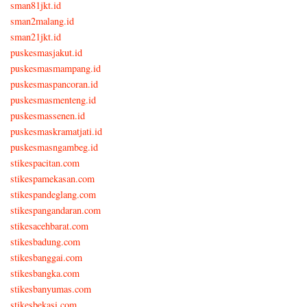
sman81jkt.id
sman2malang.id
sman21jkt.id
puskesmasjakut.id
puskesmasmampang.id
puskesmaspancoran.id
puskesmasmenteng.id
puskesmassenen.id
puskesmaskramatjati.id
puskesmasngambeg.id
stikespacitan.com
stikespamekasan.com
stikespandeglang.com
stikespangandaran.com
stikesacehbarat.com
stikesbadung.com
stikesbanggai.com
stikesbangka.com
stikesbanyumas.com
stikesbekasi.com