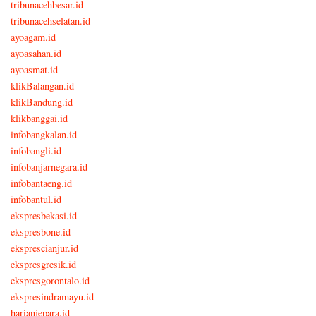
tribunacehbesar.id
tribunacehselatan.id
ayoagam.id
ayoasahan.id
ayoasmat.id
klikBalangan.id
klikBandung.id
klikbanggai.id
infobangkalan.id
infobangli.id
infobanjarnegara.id
infobantaeng.id
infobantul.id
ekspresbekasi.id
ekspresbone.id
eksprescianjur.id
ekspresgresik.id
ekspresgorontalo.id
ekspresindramayu.id
harianjepara.id