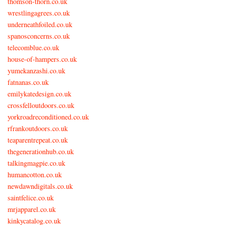
thomson-thorn.co.uk
wrestlingagrees.co.uk
underneathfoiled.co.uk
spanosconcerns.co.uk
telecomblue.co.uk
house-of-hampers.co.uk
yumekanzashi.co.uk
fatnanas.co.uk
emilykatedesign.co.uk
crossfelloutdoors.co.uk
yorkroadreconditioned.co.uk
rfrankoutdoors.co.uk
teaparentrepeat.co.uk
thegenerationhub.co.uk
talkingmagpie.co.uk
humancotton.co.uk
newdawndigitals.co.uk
saintfelice.co.uk
mrjapparel.co.uk
kinkycatalog.co.uk