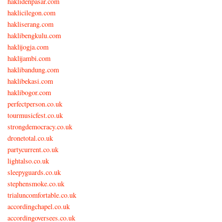
haklidenpasar.com
haklicilegon.com
hakliserang.com
haklibengkulu.com
haklijogja.com
haklijambi.com
haklibandung.com
haklibekasi.com
haklibogor.com
perfectperson.co.uk
tourmusicfest.co.uk
strongdemocracy.co.uk
dronetotal.co.uk
partycurrent.co.uk
lightalso.co.uk
sleepyguards.co.uk
stephensmoke.co.uk
trialuncomfortable.co.uk
accordingchapel.co.uk
accordingoversees.co.uk