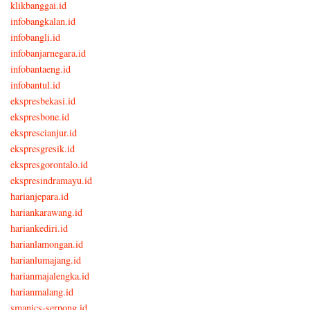
klikbanggai.id
infobangkalan.id
infobangli.id
infobanjarnegara.id
infobantaeng.id
infobantul.id
ekspresbekasi.id
ekspresbone.id
eksprescianjur.id
ekspresgresik.id
ekspresgorontalo.id
ekspresindramayu.id
harianjepara.id
hariankarawang.id
hariankediri.id
harianlamongan.id
harianlumajang.id
harianmajalengka.id
harianmalang.id
smanics-serpong.id