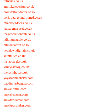
fatnanas.co.uk
emilykatedesign.co.uk
crossfelloutdoors.co.uk
yorkroadreconditioned.co.uk
rfrankoutdoors.co.uk
teaparentrepeat.co.uk
thegenerationhub.co.uk
talkingmagpie.co.uk
humancotton.co.uk
newdawndigitals.co.uk
saintfelice.co.uk
mrjapparel.co.uk
kinkycatalog.co.uk
thefaciahub.co.uk
yayasanbinabakti.com
paudtunasbangsa.com
smkal-amin.com
smkal-manar.com
smkdarulamal.com
smkitpasundan.com