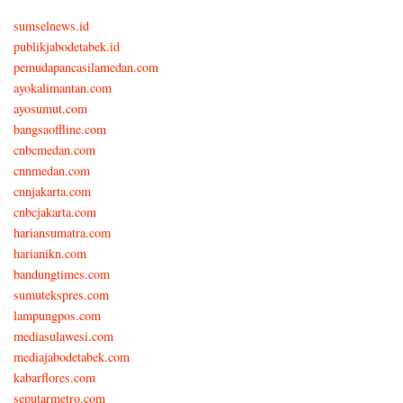
sumselnews.id
publikjabodetabek.id
pemudapancasilamedan.com
ayokalimantan.com
ayosumut.com
bangsaoffline.com
cnbcmedan.com
cnnmedan.com
cnnjakarta.com
cnbcjakarta.com
hariansumatra.com
harianikn.com
bandungtimes.com
sumutekspres.com
lampungpos.com
mediasulawesi.com
mediajabodetabek.com
kabarflores.com
seputarmetro.com