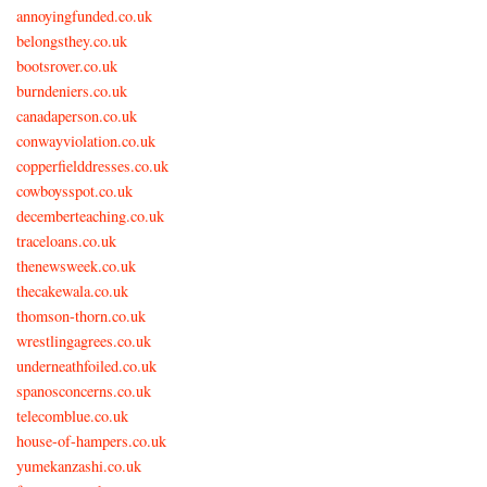
annoyingfunded.co.uk
belongsthey.co.uk
bootsrover.co.uk
burndeniers.co.uk
canadaperson.co.uk
conwayviolation.co.uk
copperfielddresses.co.uk
cowboysspot.co.uk
decemberteaching.co.uk
traceloans.co.uk
thenewsweek.co.uk
thecakewala.co.uk
thomson-thorn.co.uk
wrestlingagrees.co.uk
underneathfoiled.co.uk
spanosconcerns.co.uk
telecomblue.co.uk
house-of-hampers.co.uk
yumekanzashi.co.uk