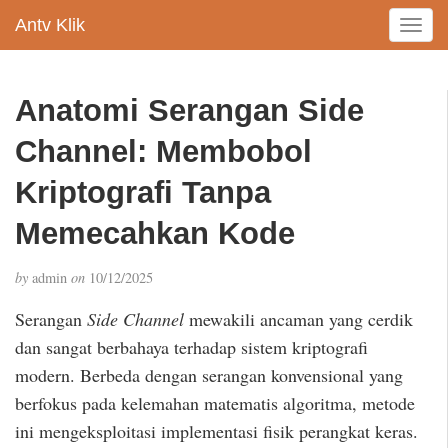
Antv Klik
T
o
g
g
Anatomi Serangan Side
l
e
Channel: Membobol
n
a
Kriptografi Tanpa
v
Memecahkan Kode
i
g
a
by
admin
on
10/12/2025
t
i
Serangan
Side Channel
mewakili ancaman yang cerdik
o
dan sangat berbahaya terhadap sistem kriptografi
n
modern. Berbeda dengan serangan konvensional yang
berfokus pada kelemahan matematis algoritma, metode
ini mengeksploitasi implementasi fisik perangkat keras.