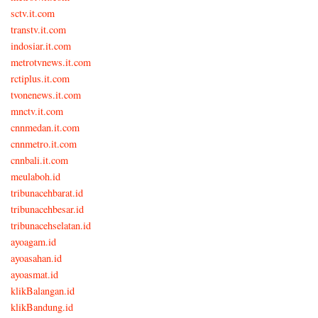
sctv.it.com
transtv.it.com
indosiar.it.com
metrotvnews.it.com
rctiplus.it.com
tvonenews.it.com
mnctv.it.com
cnnmedan.it.com
cnnmetro.it.com
cnnbali.it.com
meulaboh.id
tribunacehbarat.id
tribunacehbesar.id
tribunacehselatan.id
ayoagam.id
ayoasahan.id
ayoasmat.id
klikBalangan.id
klikBandung.id