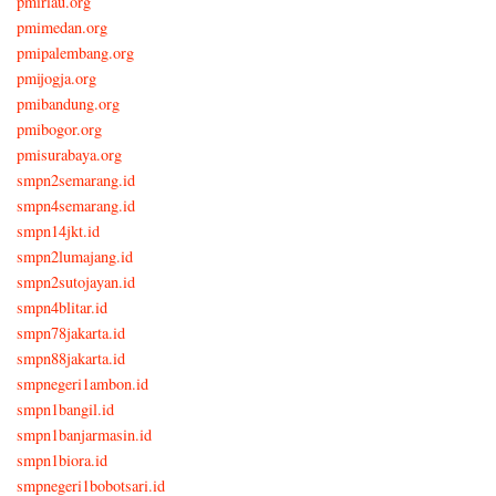
pmiriau.org
pmimedan.org
pmipalembang.org
pmijogja.org
pmibandung.org
pmibogor.org
pmisurabaya.org
smpn2semarang.id
smpn4semarang.id
smpn14jkt.id
smpn2lumajang.id
smpn2sutojayan.id
smpn4blitar.id
smpn78jakarta.id
smpn88jakarta.id
smpnegeri1ambon.id
smpn1bangil.id
smpn1banjarmasin.id
smpn1biora.id
smpnegeri1bobotsari.id