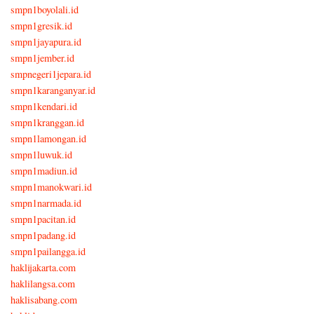
smpn1boyolali.id
smpn1gresik.id
smpn1jayapura.id
smpn1jember.id
smpnegeri1jepara.id
smpn1karanganyar.id
smpn1kendari.id
smpn1kranggan.id
smpn1lamongan.id
smpn1luwuk.id
smpn1madiun.id
smpn1manokwari.id
smpn1narmada.id
smpn1pacitan.id
smpn1padang.id
smpn1pailangga.id
haklijakarta.com
haklilangsa.com
haklisabang.com