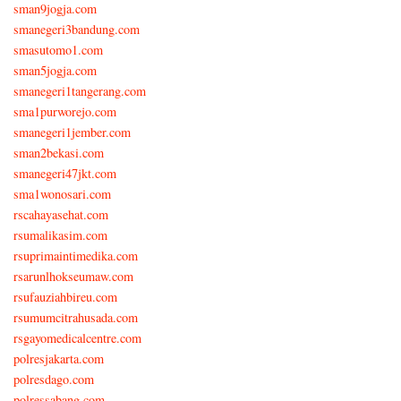
sman9jogja.com
smanegeri3bandung.com
smasutomo1.com
sman5jogja.com
smanegeri1tangerang.com
sma1purworejo.com
smanegeri1jember.com
sman2bekasi.com
smanegeri47jkt.com
sma1wonosari.com
rscahayasehat.com
rsumalikasim.com
rsuprimaintimedika.com
rsarunlhokseumaw.com
rsufauziahbireu.com
rsumumcitrahusada.com
rsgayomedicalcentre.com
polresjakarta.com
polresdago.com
polressabang.com