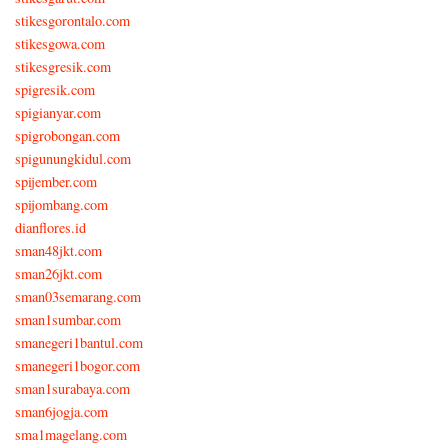
stikesgorontalo.com
stikesgowa.com
stikesgresik.com
spigresik.com
spigianyar.com
spigrobongan.com
spigunungkidul.com
spijember.com
spijombang.com
dianflores.id
sman48jkt.com
sman26jkt.com
sman03semarang.com
sman1sumbar.com
smanegeri1bantul.com
smanegeri1bogor.com
sman1surabaya.com
sman6jogja.com
sma1magelang.com