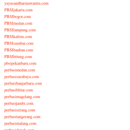
yayasandharmawanita.com
PBSIjakarta.com
PBSIbogor.com
PBSImedan.com
PBSIlampung.com
PBSIkaltim.com
PBSIsumbar.com
PBSIbaubau.com
PBSIbitung.com
pbsipekanbaru.com
perbasimedan.com
perbasisurabaya.com
perbasibanjarbaru.com
perbasiblitar.com
perbasimagelang.com
perbasijambi.com
perbasiserang.com
perbasitangerang.com
perbasimalang.com
perbasidepok.com