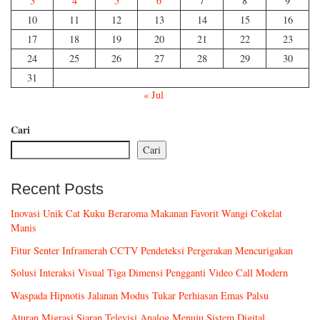
3
4
5
6
7
8
9
10
11
12
13
14
15
16
17
18
19
20
21
22
23
24
25
26
27
28
29
30
31
« Jul
Cari
Cari
Recent Posts
Inovasi Unik Cat Kuku Beraroma Makanan Favorit Wangi Cokelat
Manis
Fitur Senter Inframerah CCTV Pendeteksi Pergerakan Mencurigakan
Solusi Interaksi Visual Tiga Dimensi Pengganti Video Call Modern
Waspada Hipnotis Jalanan Modus Tukar Perhiasan Emas Palsu
Aturan Migrasi Siaran Televisi Analog Menuju Sistem Digital