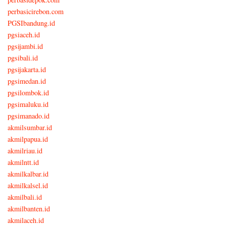
perbasicirebon.com
PGSIbandung.id
pgsiaceh.id
pgsijambi.id
pgsibali.id
pgsijakarta.id
pgsimedan.id
pgsilombok.id
pgsimaluku.id
pgsimanado.id
akmilsumbar.id
akmilpapua.id
akmilriau.id
akmilntt.id
akmilkalbar.id
akmilkalsel.id
akmilbali.id
akmilbanten.id
akmilaceh.id