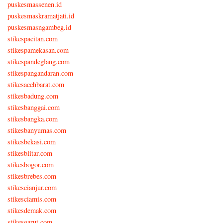
puskesmassenen.id
puskesmaskramatjati.id
puskesmasngambeg.id
stikespacitan.com
stikespamekasan.com
stikespandeglang.com
stikespangandaran.com
stikesacehbarat.com
stikesbadung.com
stikesbanggai.com
stikesbangka.com
stikesbanyumas.com
stikesbekasi.com
stikesblitar.com
stikesbogor.com
stikesbrebes.com
stikescianjur.com
stikesciamis.com
stikesdemak.com
stikesgarut.com