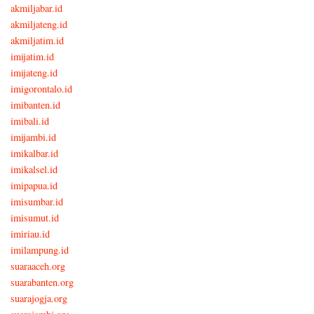
akmiljabar.id
akmiljateng.id
akmiljatim.id
imijatim.id
imijateng.id
imigorontalo.id
imibanten.id
imibali.id
imijambi.id
imikalbar.id
imikalsel.id
imipapua.id
imisumbar.id
imisumut.id
imiriau.id
imilampung.id
suaraaceh.org
suarabanten.org
suarajogja.org