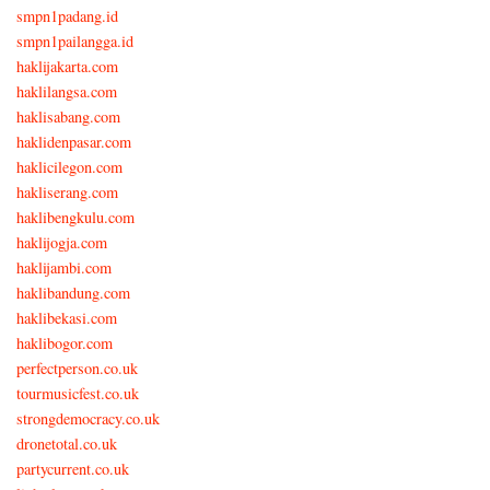
smpn1padang.id
smpn1pailangga.id
haklijakarta.com
haklilangsa.com
haklisabang.com
haklidenpasar.com
haklicilegon.com
hakliserang.com
haklibengkulu.com
haklijogja.com
haklijambi.com
haklibandung.com
haklibekasi.com
haklibogor.com
perfectperson.co.uk
tourmusicfest.co.uk
strongdemocracy.co.uk
dronetotal.co.uk
partycurrent.co.uk