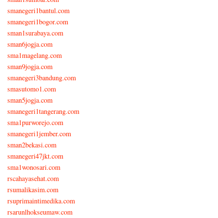
smanegeri1bantul.com
smanegeri1bogor.com
sman1surabaya.com
sman6jogja.com
sma1magelang.com
sman9jogja.com
smanegeri3bandung.com
smasutomo1.com
sman5jogja.com
smanegeri1tangerang.com
sma1purworejo.com
smanegeri1jember.com
sman2bekasi.com
smanegeri47jkt.com
sma1wonosari.com
rscahayasehat.com
rsumalikasim.com
rsuprimaintimedika.com
rsarunlhokseumaw.com