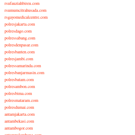
rsufauziahbireu.com
rsumumcitrahusada.com
rsgayomedicalcentre.com
polresjakarta.com
polresdago.com
polressabang.com
polresdenpasar.com
polresbanten.com
polresjambi.com
polressamarinda.com
polresbanjarmasin.com
polresbatam.com
polresambon.com
polresbima.com
polresmataram.com
polresdumai.com
antamjakarta.com
antambekasi.com
antambogor.com
antampalembang.com