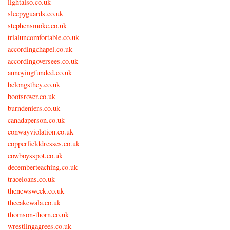
lightalso.co.uk
sleepyguards.co.uk
stephensmoke.co.uk
trialuncomfortable.co.uk
accordingchapel.co.uk
accordingoversees.co.uk
annoyingfunded.co.uk
belongsthey.co.uk
bootsrover.co.uk
burndeniers.co.uk
canadaperson.co.uk
conwayviolation.co.uk
copperfielddresses.co.uk
cowboysspot.co.uk
decemberteaching.co.uk
traceloans.co.uk
thenewsweek.co.uk
thecakewala.co.uk
thomson-thorn.co.uk
wrestlingagrees.co.uk