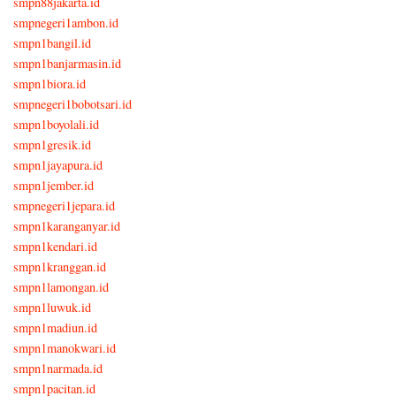
smpn88jakarta.id
smpnegeri1ambon.id
smpn1bangil.id
smpn1banjarmasin.id
smpn1biora.id
smpnegeri1bobotsari.id
smpn1boyolali.id
smpn1gresik.id
smpn1jayapura.id
smpn1jember.id
smpnegeri1jepara.id
smpn1karanganyar.id
smpn1kendari.id
smpn1kranggan.id
smpn1lamongan.id
smpn1luwuk.id
smpn1madiun.id
smpn1manokwari.id
smpn1narmada.id
smpn1pacitan.id