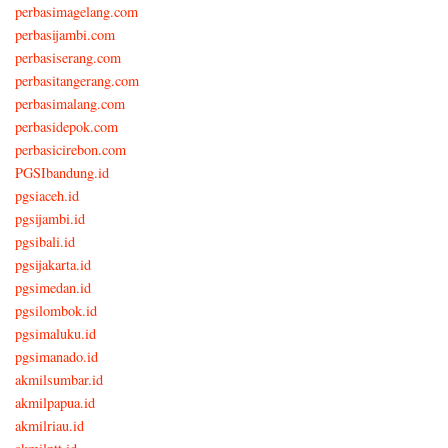
perbasimagelang.com
perbasijambi.com
perbasiserang.com
perbasitangerang.com
perbasimalang.com
perbasidepok.com
perbasicirebon.com
PGSIbandung.id
pgsiaceh.id
pgsijambi.id
pgsibali.id
pgsijakarta.id
pgsimedan.id
pgsilombok.id
pgsimaluku.id
pgsimanado.id
akmilsumbar.id
akmilpapua.id
akmilriau.id