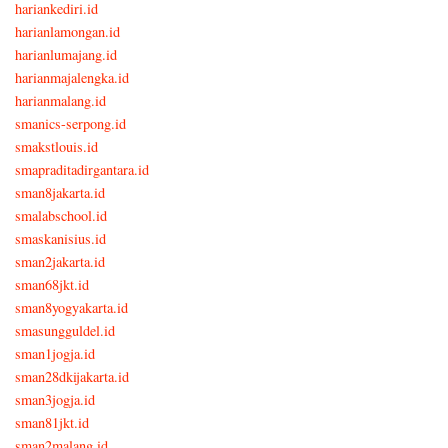
hariankediri.id
harianlamongan.id
harianlumajang.id
harianmajalengka.id
harianmalang.id
smanics-serpong.id
smakstlouis.id
smapraditadirgantara.id
sman8jakarta.id
smalabschool.id
smaskanisius.id
sman2jakarta.id
sman68jkt.id
sman8yogyakarta.id
smasungguldel.id
sman1jogja.id
sman28dkijakarta.id
sman3jogja.id
sman81jkt.id
sman2malang.id