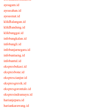
ayoagam.id
ayoasahan.id
ayoasmat.id
klikBalangan.id
klikBandung.id
klikbanggai.id
infobangkalan.id
infobangli.id
infobanjarnegara.id
infobantaeng.id
infobantul.id
ekspresbekasi.id
ekspresbone.id
eksprescianjur.id
ekspresgresik.id
ekspresgorontalo.id
ekspresindramayu.id
harianjepara.id
hariankarawang.id