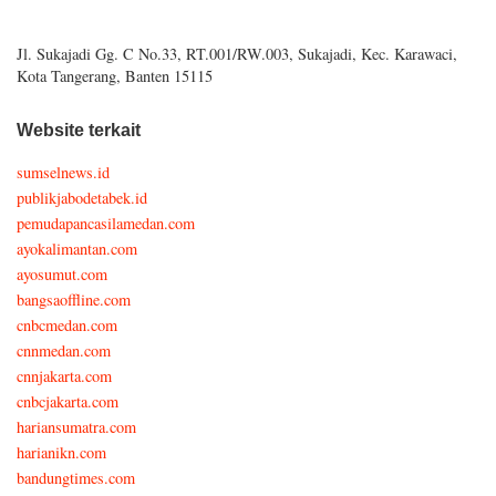
Jl. Sukajadi Gg. C No.33, RT.001/RW.003, Sukajadi, Kec. Karawaci,
Kota Tangerang, Banten 15115
Website terkait
sumselnews.id
publikjabodetabek.id
pemudapancasilamedan.com
ayokalimantan.com
ayosumut.com
bangsaoffline.com
cnbcmedan.com
cnnmedan.com
cnnjakarta.com
cnbcjakarta.com
hariansumatra.com
harianikn.com
bandungtimes.com