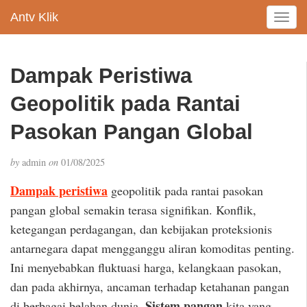
Antv Klik
T
o
g
g
Dampak Peristiwa
l
e
Geopolitik pada Rantai
n
a
Pasokan Pangan Global
v
i
by
admin
on
01/08/2025
g
a
Dampak peristiwa
geopolitik pada rantai pasokan
t
pangan global semakin terasa signifikan. Konflik,
i
ketegangan perdagangan, dan kebijakan proteksionis
o
n
antarnegara dapat mengganggu aliran komoditas penting.
Ini menyebabkan fluktuasi harga, kelangkaan pasokan,
dan pada akhirnya, ancaman terhadap ketahanan pangan
Sistem pangan
di berbagai belahan dunia.
kita yang