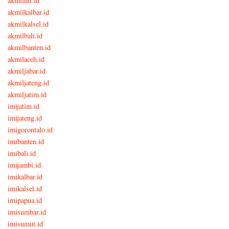
akmilntt.id
akmilkalbar.id
akmilkalsel.id
akmilbali.id
akmilbanten.id
akmilaceh.id
akmiljabar.id
akmiljateng.id
akmiljatim.id
imijatim.id
imijateng.id
imigorontalo.id
imibanten.id
imibali.id
imijambi.id
imikalbar.id
imikalsel.id
imipapua.id
imisumbar.id
imisumut.id