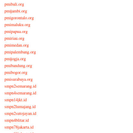
pmibali.org
pmijambi.org
pmigorontalo.org
pmimaluku.org
pmipapua.org
pmiriau.org
pmimedan.org
pmipalembang.org
pmijogja.org
pmibandung.org
pmibogor.org
pmisurabaya.org
smpn2semarang.id
smpn4semarang.id
smpn14jkt.id
smpn2lumajang.id
smpn2sutojayan.id
smpn4blitar.id
smpn78jakarta.id