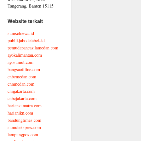
Tangerang, Banten 15115
Website terkait
sumselnews.id
publikjabodetabek.id
pemudapancasilamedan.com
ayokalimantan.com
ayosumut.com
bangsaoffline.com
cnbcmedan.com
cnnmedan.com
cnnjakarta.com
cnbcjakarta.com
hariansumatra.com
harianikn.com
bandungtimes.com
sumutekspres.com
lampungpos.com