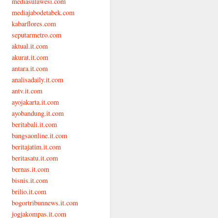
mediasulawesi.com
mediajabodetabek.com
kabarflores.com
seputarmetro.com
aktual.it.com
akurat.it.com
antara.it.com
analisadaily.it.com
antv.it.com
ayojakarta.it.com
ayobandung.it.com
beritabali.it.com
bangsaonline.it.com
beritajatim.it.com
beritasatu.it.com
bernas.it.com
bisnis.it.com
brilio.it.com
bogortribunnews.it.com
jogjakompas.it.com