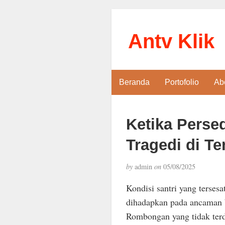
Antv Klik
Beranda
Portofolio
Ab
Ketika Perse
Tragedi di T
by
admin
on
05/08/2025
Kondisi santri yang terse
dihadapkan pada ancaman 
Rombongan yang tidak ter