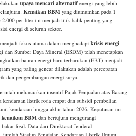
upaya mencari alternatif
melakukan
energi yang lebih
Kenaikan BBM
kelanjutan.
yang diumumkan pada 1
.000 per liter ini menjadi titik balik penting yang
isi energi di seluruh sektor.
krisis energi
menjadi fokus utama dalam menghadapi
ergi dan Sumber Daya Mineral (ESDM) telah menetapkan
ingkatkan bauran energi baru terbarukan (EBT) menjadi
ram yang paling gencar dilakukan adalah percepatan
rik dan pengembangan energi surya.
merintah meluncurkan insentif Pajak Penjualan atas Barang
endaraan listrik roda empat dan subsidi pembelian
 unit kendaraan hingga akhir tahun 2026. Keputusan ini
kenaikan BBM
s
dan bertujuan mengurangi
bakar fosil. Data dari Direktorat Jenderal
t, jumlah Stasiun Pengisian Kendaraan Listrik Umum