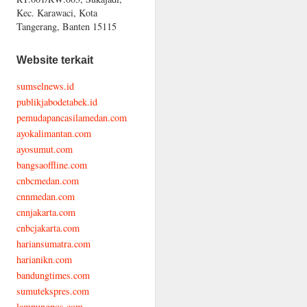
Kec. Karawaci, Kota
Tangerang, Banten 15115
Website terkait
sumselnews.id
publikjabodetabek.id
pemudapancasilamedan.com
ayokalimantan.com
ayosumut.com
bangsaoffline.com
cnbcmedan.com
cnnmedan.com
cnnjakarta.com
cnbcjakarta.com
hariansumatra.com
harianikn.com
bandungtimes.com
sumutekspres.com
lampungpos.com