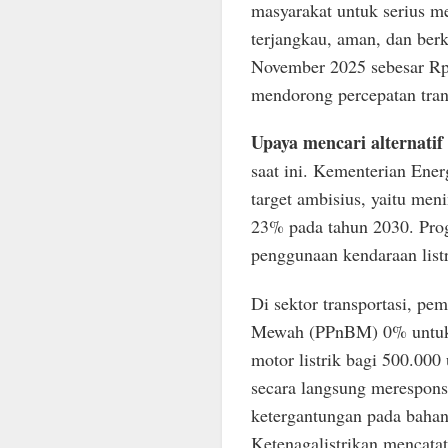
masyarakat untuk serius 
terjangkau, aman, dan ber
November 2025 sebesar Rp 2
mendorong percepatan trans
Upaya mencari alternatif
saat ini. Kementerian En
target ambisius, yaitu men
23% pada tahun 2030. Prog
penggunaan kendaraan list
Di sektor transportasi, pe
Mewah (PPnBM) 0% untuk k
motor listrik bagi 500.000
secara langsung merespon
ketergantungan pada bahan 
Ketenagalistrikan mencata