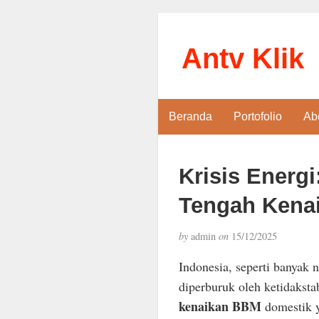
Antv Klik
Beranda
Portofolio
Ab
Krisis Energi
Tengah Kena
by
admin
on
15/12/2025
Indonesia, seperti banyak 
diperburuk oleh ketidaksta
kenaikan BBM
domestik y