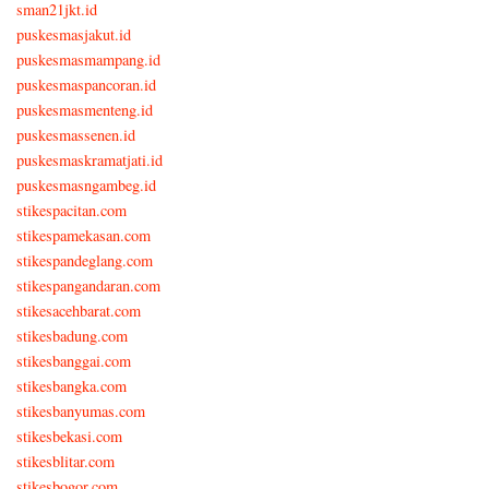
sman21jkt.id
puskesmasjakut.id
puskesmasmampang.id
puskesmaspancoran.id
puskesmasmenteng.id
puskesmassenen.id
puskesmaskramatjati.id
puskesmasngambeg.id
stikespacitan.com
stikespamekasan.com
stikespandeglang.com
stikespangandaran.com
stikesacehbarat.com
stikesbadung.com
stikesbanggai.com
stikesbangka.com
stikesbanyumas.com
stikesbekasi.com
stikesblitar.com
stikesbogor.com