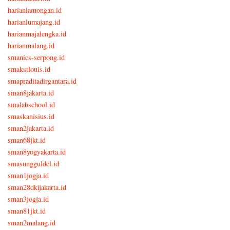
harianlamongan.id
harianlumajang.id
harianmajalengka.id
harianmalang.id
smanics-serpong.id
smakstlouis.id
smapraditadirgantara.id
sman8jakarta.id
smalabschool.id
smaskanisius.id
sman2jakarta.id
sman68jkt.id
sman8yogyakarta.id
smasungguldel.id
sman1jogja.id
sman28dkijakarta.id
sman3jogja.id
sman81jkt.id
sman2malang.id