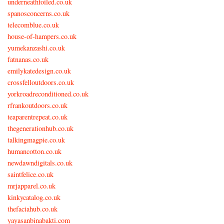
underneathfoiled.co.uk
spanosconcerns.co.uk
telecomblue.co.uk
house-of-hampers.co.uk
yumekanzashi.co.uk
fatnanas.co.uk
emilykatedesign.co.uk
crossfelloutdoors.co.uk
yorkroadreconditioned.co.uk
rfrankoutdoors.co.uk
teaparentrepeat.co.uk
thegenerationhub.co.uk
talkingmagpie.co.uk
humancotton.co.uk
newdawndigitals.co.uk
saintfelice.co.uk
mrjapparel.co.uk
kinkycatalog.co.uk
thefaciahub.co.uk
yayasanbinabakti.com