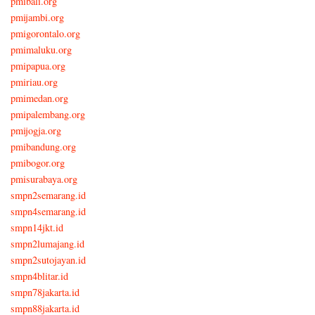
pmibali.org
pmijambi.org
pmigorontalo.org
pmimaluku.org
pmipapua.org
pmiriau.org
pmimedan.org
pmipalembang.org
pmijogja.org
pmibandung.org
pmibogor.org
pmisurabaya.org
smpn2semarang.id
smpn4semarang.id
smpn14jkt.id
smpn2lumajang.id
smpn2sutojayan.id
smpn4blitar.id
smpn78jakarta.id
smpn88jakarta.id