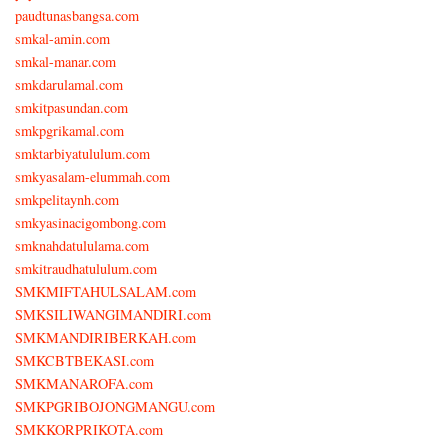
paudtunasbangsa.com
smkal-amin.com
smkal-manar.com
smkdarulamal.com
smkitpasundan.com
smkpgrikamal.com
smktarbiyatululum.com
smkyasalam-elummah.com
smkpelitaynh.com
smkyasinacigombong.com
smknahdatululama.com
smkitraudhatululum.com
SMKMIFTAHULSALAM.com
SMKSILIWANGIMANDIRI.com
SMKMANDIRIBERKAH.com
SMKCBTBEKASI.com
SMKMANAROFA.com
SMKPGRIBOJONGMANGU.com
SMKKORPRIKOTA.com