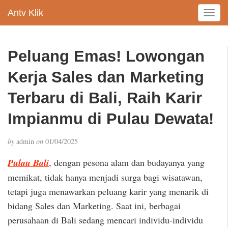
Antv Klik
T
o
g
g
Peluang Emas! Lowongan
l
e
Kerja Sales dan Marketing
n
a
Terbaru di Bali, Raih Karir
v
Impianmu di Pulau Dewata!
i
g
a
by
admin
on
01/04/2025
t
i
Pulau Bali
, dengan pesona alam dan budayanya yang
o
memikat, tidak hanya menjadi surga bagi wisatawan,
n
tetapi juga menawarkan peluang karir yang menarik di
bidang Sales dan Marketing. Saat ini, berbagai
perusahaan di Bali sedang mencari individu-individu