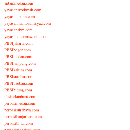
antammedan.com
yayasanarrohmah.com
yayasanpkbm.com
yayasanmambaulirsyad.com
yayasanabm.com
yayasandharmawanita.com
PBSIjakarta.com
PBSIbogor.com
PBSImedan.com
PBSIlampung.com
PBSIkaltim.com
PBSIsumbar.com
PBSIbaubau.com
PBSIbitung.com
pbsipekanbaru.com
perbasimedan.com
perbasisurabaya.com
perbasibanjarbaru.com
perbasiblitar.com
perbasimagelang.com