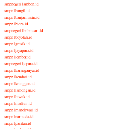
smpnegeri1ambon.id
smpn1bangil.id
smpn1banjarmasin.id
smpn1biora.id
smpnegeri1bobotsari.id
smpn1boyolali.id
smpn1gresik.id
smpn1jayapura.id
smpn1jember.id
smpnegeri1jepara.id
smpn1karanganyar.id
smpn1kendari.id
smpn1kranggan.id
smpn1lamongan.id
smpn1luwuk.id
smpn1madiun.id
smpn1manokwari.id
smpn1narmada.id
smpn1pacitan.id