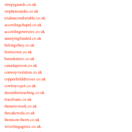
sleepyguards.co.uk
stephensmoke.co.uk
trialuncomfortable.co.uk
accordingchapel.co.uk
accordingoversees.co.uk
annoyingfunded.co.uk
belongsthey.co.uk
bootsrover.co.uk
burndeniers.co.uk
canadaperson.co.uk
conwayviolation.co.uk
copperfielddresses.co.uk
cowboysspot.co.uk
decemberteaching.co.uk
traceloans.co.uk
thenewsweek.co.uk
thecakewala.co.uk
thomson-thorn.co.uk
wrestlingagrees.co.uk