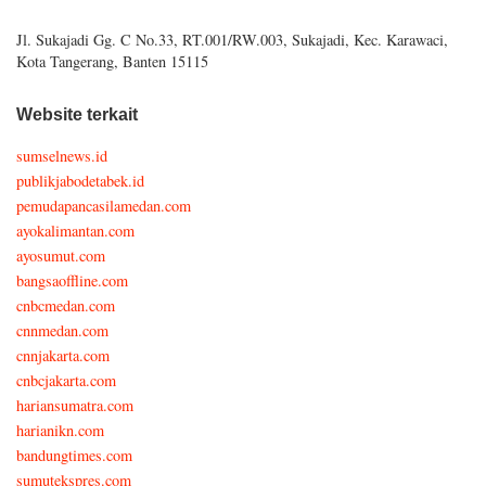
Jl. Sukajadi Gg. C No.33, RT.001/RW.003, Sukajadi, Kec. Karawaci,
Kota Tangerang, Banten 15115
Website terkait
sumselnews.id
publikjabodetabek.id
pemudapancasilamedan.com
ayokalimantan.com
ayosumut.com
bangsaoffline.com
cnbcmedan.com
cnnmedan.com
cnnjakarta.com
cnbcjakarta.com
hariansumatra.com
harianikn.com
bandungtimes.com
sumutekspres.com