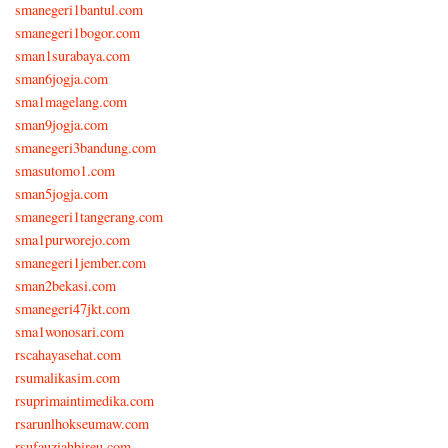
smanegeri1bantul.com
smanegeri1bogor.com
sman1surabaya.com
sman6jogja.com
sma1magelang.com
sman9jogja.com
smanegeri3bandung.com
smasutomo1.com
sman5jogja.com
smanegeri1tangerang.com
sma1purworejo.com
smanegeri1jember.com
sman2bekasi.com
smanegeri47jkt.com
sma1wonosari.com
rscahayasehat.com
rsumalikasim.com
rsuprimaintimedika.com
rsarunlhokseumaw.com
rsufauziahbireu.com