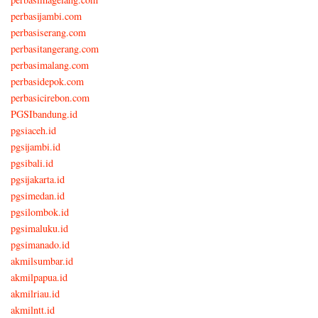
perbasijambi.com
perbasiserang.com
perbasitangerang.com
perbasimalang.com
perbasidepok.com
perbasicirebon.com
PGSIbandung.id
pgsiaceh.id
pgsijambi.id
pgsibali.id
pgsijakarta.id
pgsimedan.id
pgsilombok.id
pgsimaluku.id
pgsimanado.id
akmilsumbar.id
akmilpapua.id
akmilriau.id
akmilntt.id