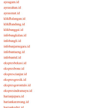
ayoagam.id
ayoasahan.id
ayoasmat.id
klikBalangan.id
klikBandung.id
klikbanggai.id
infobangkalan.id
infobangli.id
infobanjarnegara.id
infobantaeng.id
infobantul.id
ekspresbekasi.id
ekspresbone.id
eksprescianjur.id
ekspresgresik.id
ekspresgorontalo.id
ekspresindramayu.id
harianjepara.id
hariankarawang.id
hariankediri.id