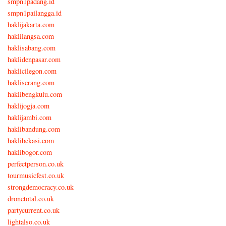
smpn1padang.id
smpn1pailangga.id
haklijakarta.com
haklilangsa.com
haklisabang.com
haklidenpasar.com
haklicilegon.com
hakliserang.com
haklibengkulu.com
haklijogja.com
haklijambi.com
haklibandung.com
haklibekasi.com
haklibogor.com
perfectperson.co.uk
tourmusicfest.co.uk
strongdemocracy.co.uk
dronetotal.co.uk
partycurrent.co.uk
lightalso.co.uk