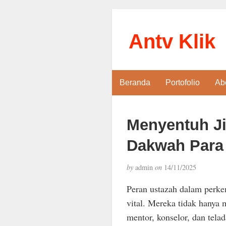
Antv Klik
Beranda
Portofolio
Ab
Menyentuh Ji
Dakwah Para 
by
admin
on
14/11/2025
Peran ustazah dalam perk
vital. Mereka tidak hanya 
mentor, konselor, dan te