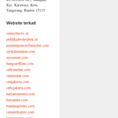
Kec. Karawaci, Kota
Tangerang, Banten 15115
Website terkait
sumselnews.id
publikjabodetabek.id
pemudapancasilamedan.com
ayokalimantan.com
ayosumut.com
bangsaoffline.com
cnbcmedan.com
cnnmedan.com
cnnjakarta.com
cnbcjakarta.com
hariansumatra.com
harianikn.com
bandungtimes.com
sumutekspres.com
lampungpos.com