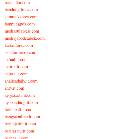
harianikn.com
bandungtimes.com
sumutekspres.com
lampungpos.com
mediasulawesi.com
mediajabodetabek.com
kabarflores.com
seputarmetro.com
aktual.it.com
akurat.it.com
antara.it.com
analisadaily.it.com
antv.it.com
ayojakarta.it.com
ayobandung.it.com
beritabali.it.com
bangsaonline.it.com
beritajatim.it.com
beritasatu.it.com
bernas.it.com