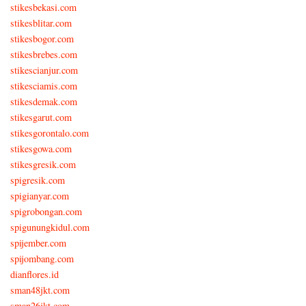
stikesbekasi.com
stikesblitar.com
stikesbogor.com
stikesbrebes.com
stikescianjur.com
stikesciamis.com
stikesdemak.com
stikesgarut.com
stikesgorontalo.com
stikesgowa.com
stikesgresik.com
spigresik.com
spigianyar.com
spigrobongan.com
spigunungkidul.com
spijember.com
spijombang.com
dianflores.id
sman48jkt.com
sman26jkt.com