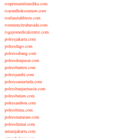
rsuprimaintimedika.com
rsarunlhokseumaw.com
rsufauziahbireu.com
rsumumcitrahusada.com
rsgayomedicalcentre.com
polresjakarta.com
polresdago.com
polressabang.com
polresdenpasar.com
polresbanten.com
polresjambi.com
polressamarinda.com
polresbanjarmasin.com
polresbatam.com
polresambon.com
polresbima.com
polresmataram.com
polresdumai.com
antamjakarta.com