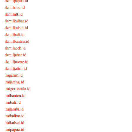
akmilpapua.id
akmilriau.id
akmilntt.id
akmilkalbar.id
akmilkalsel.id
akmilbali.id
akmilbanten.id
akmilaceh.id
akmiljabar.id
akmiljateng.id
akmiljatim.id
imijatim.id
imijateng.id
imigorontalo.id
imibanten.id
imibali.id
imijambi.id
imikalbar.id
imikalsel.id
imipapua.id