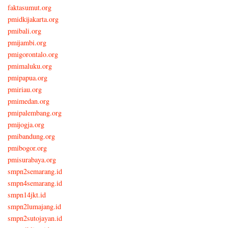
faktasumut.org
pmidkijakarta.org
pmibali.org
pmijambi.org
pmigorontalo.org
pmimaluku.org
pmipapua.org
pmiriau.org
pmimedan.org
pmipalembang.org
pmijogja.org
pmibandung.org
pmibogor.org
pmisurabaya.org
smpn2semarang.id
smpn4semarang.id
smpn14jkt.id
smpn2lumajang.id
smpn2sutojayan.id