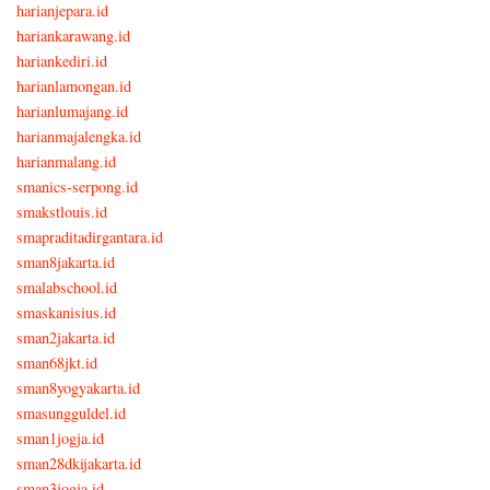
harianjepara.id
hariankarawang.id
hariankediri.id
harianlamongan.id
harianlumajang.id
harianmajalengka.id
harianmalang.id
smanics-serpong.id
smakstlouis.id
smapraditadirgantara.id
sman8jakarta.id
smalabschool.id
smaskanisius.id
sman2jakarta.id
sman68jkt.id
sman8yogyakarta.id
smasungguldel.id
sman1jogja.id
sman28dkijakarta.id
sman3jogja.id