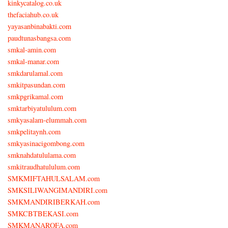
kinkycatalog.co.uk
thefaciahub.co.uk
yayasanbinabakti.com
paudtunasbangsa.com
smkal-amin.com
smkal-manar.com
smkdarulamal.com
smkitpasundan.com
smkpgrikamal.com
smktarbiyatululum.com
smkyasalam-elummah.com
smkpelitaynh.com
smkyasinacigombong.com
smknahdatululama.com
smkitraudhatululum.com
SMKMIFTAHULSALAM.com
SMKSILIWANGIMANDIRI.com
SMKMANDIRIBERKAH.com
SMKCBTBEKASI.com
SMKMANAROFA.com