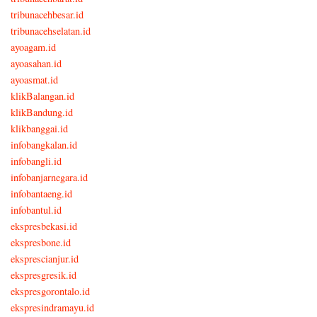
tribunacehbesar.id
tribunacehselatan.id
ayoagam.id
ayoasahan.id
ayoasmat.id
klikBalangan.id
klikBandung.id
klikbanggai.id
infobangkalan.id
infobangli.id
infobanjarnegara.id
infobantaeng.id
infobantul.id
ekspresbekasi.id
ekspresbone.id
eksprescianjur.id
ekspresgresik.id
ekspresgorontalo.id
ekspresindramayu.id