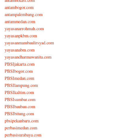
antambekasi.com
antambogor.com
antampalembang.com
antammedan.com
yayasanarrohmah.com
yayasanpkbm.com
yayasanmambaulirsyad.com
yayasanabm.com
yayasandharmawanita.com
PBSIjakarta.com
PBSIbogor.com
PBSImedan.com
PBSIlampung.com
PBSIkaltim.com
PBSIsumbar.com
PBSIbaubau.com
PBSIbitung.com
pbsipekanbaru.com
perbasimedan.com
perbasisurabaya.com