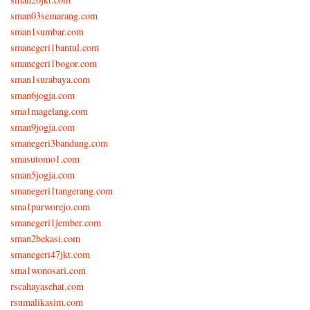
sman03semarang.com
sman1sumbar.com
smanegeri1bantul.com
smanegeri1bogor.com
sman1surabaya.com
sman6jogja.com
sma1magelang.com
sman9jogja.com
smanegeri3bandung.com
smasutomo1.com
sman5jogja.com
smanegeri1tangerang.com
sma1purworejo.com
smanegeri1jember.com
sman2bekasi.com
smanegeri47jkt.com
sma1wonosari.com
rscahayasehat.com
rsumalikasim.com