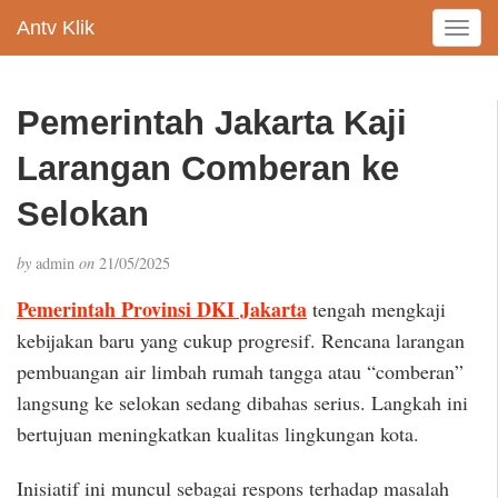
Antv Klik
T
o
g
g
Pemerintah Jakarta Kaji
l
e
Larangan Comberan ke
n
a
Selokan
v
i
by
admin
on
21/05/2025
g
a
Pemerintah Provinsi DKI Jakarta
tengah mengkaji
t
kebijakan baru yang cukup progresif. Rencana larangan
i
pembuangan air limbah rumah tangga atau “comberan”
o
n
langsung ke selokan sedang dibahas serius. Langkah ini
bertujuan meningkatkan kualitas lingkungan kota.
Inisiatif ini muncul sebagai respons terhadap masalah