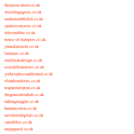
thomson-thorn.co.uk
wrestlingagrees.co.uk
underneathfoiled.co.uk
spanosconcerns.co.uk
telecomblue.co.uk
house-of-hampers.co.uk
yumekanzashi.co.uk
fatnanas.co.uk
emilykatedesign.co.uk
crossfelloutdoors.co.uk
yorkroadreconditioned.co.uk
rfrankoutdoors.co.uk
teaparentrepeat.co.uk
thegenerationhub.co.uk
talkingmagpie.co.uk
humancotton.co.uk
newdawndigitals.co.uk
saintfelice.co.uk
mrjapparel.co.uk