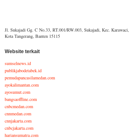
Jl. Sukajadi Gg. C No.33, RT.001/RW.003, Sukajadi, Kec. Karawaci,
Kota Tangerang, Banten 15115
Website terkait
sumselnews.id
publikjabodetabek.id
pemudapancasilamedan.com
ayokalimantan.com
ayosumut.com
bangsaoffline.com
cnbcmedan.com
cnnmedan.com
cnnjakarta.com
cnbcjakarta.com
hariansumatra.com