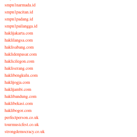
smpn1narmada.id
smpn1pacitan.id
smpn1padang.id
smpn1pailangga.id
haklijakarta.com
haklilangsa.com
haklisabang.com
haklidenpasar.com
haklicilegon.com
hakliserang.com
haklibengkulu.com
haklijogja.com
haklijambi.com
haklibandung.com
haklibekasi.com
haklibogor.com
perfectperson.co.uk
tourmusicfest.co.uk
strongdemocracy.co.uk