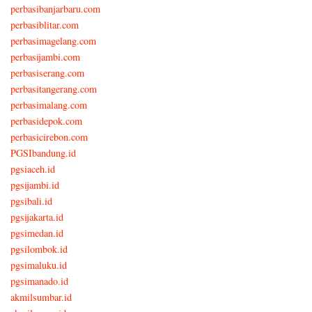
perbasibanjarbaru.com
perbasiblitar.com
perbasimagelang.com
perbasijambi.com
perbasiserang.com
perbasitangerang.com
perbasimalang.com
perbasidepok.com
perbasicirebon.com
PGSIbandung.id
pgsiaceh.id
pgsijambi.id
pgsibali.id
pgsijakarta.id
pgsimedan.id
pgsilombok.id
pgsimaluku.id
pgsimanado.id
akmilsumbar.id