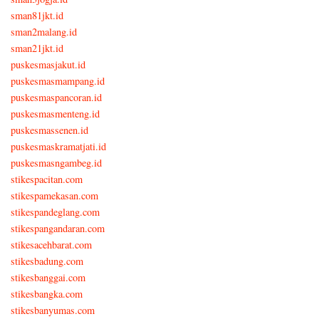
sman81jkt.id
sman2malang.id
sman21jkt.id
puskesmasjakut.id
puskesmasmampang.id
puskesmaspancoran.id
puskesmasmenteng.id
puskesmassenen.id
puskesmaskramatjati.id
puskesmasngambeg.id
stikespacitan.com
stikespamekasan.com
stikespandeglang.com
stikespangandaran.com
stikesacehbarat.com
stikesbadung.com
stikesbanggai.com
stikesbangka.com
stikesbanyumas.com