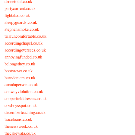
dronetotal.co.uk
partycurrent.co.uk
lightalso.co.uk
sleepyguards.co.uk
stephensmoke.co.uk
trialuncomfortable.co.uk
accordingchapel.co.uk
accordingoversees.co.uk
annoyingfunded.co.uk
belongsthey.co.uk
bootsrover.co.uk
burndeniers.co.uk
canadaperson.co.uk
conwayviolation.co.uk
copperfielddresses.co.uk
cowboysspot.co.uk
decemberteaching.co.uk
traceloans.co.uk
thenewsweek.co.uk
thecakewala.co.uk