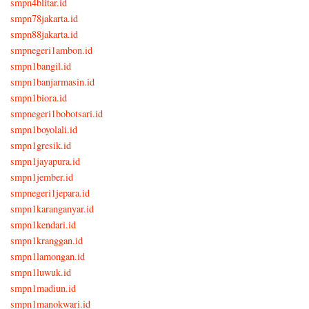
smpn4blitar.id
smpn78jakarta.id
smpn88jakarta.id
smpnegeri1ambon.id
smpn1bangil.id
smpn1banjarmasin.id
smpn1biora.id
smpnegeri1bobotsari.id
smpn1boyolali.id
smpn1gresik.id
smpn1jayapura.id
smpn1jember.id
smpnegeri1jepara.id
smpn1karanganyar.id
smpn1kendari.id
smpn1kranggan.id
smpn1lamongan.id
smpn1luwuk.id
smpn1madiun.id
smpn1manokwari.id