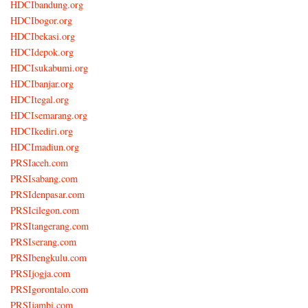
HDCIbandung.org
HDCIbogor.org
HDCIbekasi.org
HDCIdepok.org
HDCIsukabumi.org
HDCIbanjar.org
HDCItegal.org
HDCIsemarang.org
HDCIkediri.org
HDCImadiun.org
PRSIaceh.com
PRSIsabang.com
PRSIdenpasar.com
PRSIcilegon.com
PRSItangerang.com
PRSIserang.com
PRSIbengkulu.com
PRSIjogja.com
PRSIgorontalo.com
PRSIjambi.com