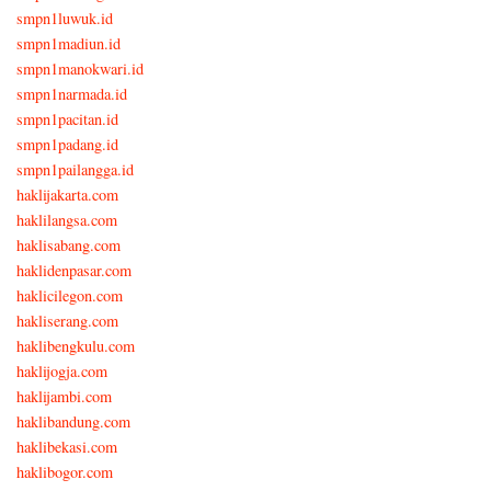
smpn1luwuk.id
smpn1madiun.id
smpn1manokwari.id
smpn1narmada.id
smpn1pacitan.id
smpn1padang.id
smpn1pailangga.id
haklijakarta.com
haklilangsa.com
haklisabang.com
haklidenpasar.com
haklicilegon.com
hakliserang.com
haklibengkulu.com
haklijogja.com
haklijambi.com
haklibandung.com
haklibekasi.com
haklibogor.com