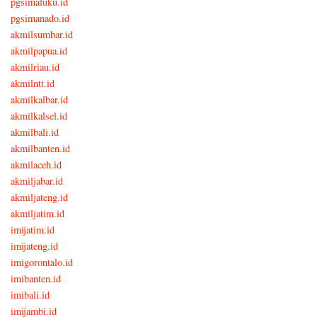
pgsimaluku.id
pgsimanado.id
akmilsumbar.id
akmilpapua.id
akmilriau.id
akmilntt.id
akmilkalbar.id
akmilkalsel.id
akmilbali.id
akmilbanten.id
akmilaceh.id
akmiljabar.id
akmiljateng.id
akmiljatim.id
imijatim.id
imijateng.id
imigorontalo.id
imibanten.id
imibali.id
imijambi.id