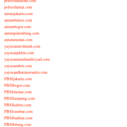
polresmataram.com
polresdumai.com
antamjakarta.com
antambekasi.com
antambogor.com
antampalembang.com
antammedan.com
yayasanarrohmah.com
yayasanpkbm.com
yayasanmambaulirsyad.com
yayasanabm.com
yayasandharmawanita.com
PBSIjakarta.com
PBSIbogor.com
PBSImedan.com
PBSIlampung.com
PBSIkaltim.com
PBSIsumbar.com
PBSIbaubau.com
PBSIbitung.com