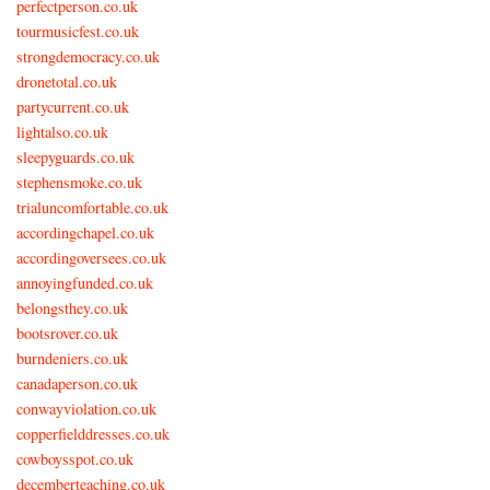
perfectperson.co.uk
tourmusicfest.co.uk
strongdemocracy.co.uk
dronetotal.co.uk
partycurrent.co.uk
lightalso.co.uk
sleepyguards.co.uk
stephensmoke.co.uk
trialuncomfortable.co.uk
accordingchapel.co.uk
accordingoversees.co.uk
annoyingfunded.co.uk
belongsthey.co.uk
bootsrover.co.uk
burndeniers.co.uk
canadaperson.co.uk
conwayviolation.co.uk
copperfielddresses.co.uk
cowboysspot.co.uk
decemberteaching.co.uk