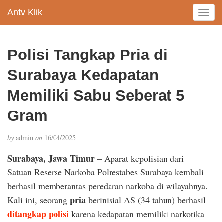
Antv Klik
T
o
g
g
Polisi Tangkap Pria di
l
e
Surabaya Kedapatan
n
a
Memiliki Sabu Seberat 5
v
Gram
i
g
a
by
admin
on
16/04/2025
t
i
Surabaya, Jawa Timur
– Aparat kepolisian dari
o
Satuan Reserse Narkoba Polrestabes Surabaya kembali
n
berhasil memberantas peredaran narkoba di wilayahnya.
pria
Kali ini, seorang
berinisial AS (34 tahun) berhasil
ditangkap polisi
karena kedapatan memiliki narkotika