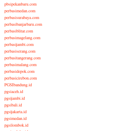
pbsipekanbaru.com
perbasimedan.com
perbasisurabaya.com
perbasibanjarbaru.com
perbasiblitar.com
perbasimagelang.com
perbasijambi.com
perbasiserang.com
perbasitangerang.com
perbasimalang.com
perbasidepok.com
perbasicirebon.com
PGSIbandung.id
pgsiaceh.id
pgsijambi.id
pgsibali.id
pgsijakarta.id
pgsimedan.id
pgsilombok.id