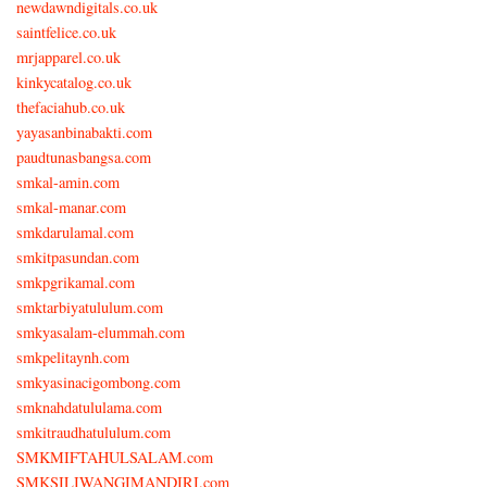
newdawndigitals.co.uk
saintfelice.co.uk
mrjapparel.co.uk
kinkycatalog.co.uk
thefaciahub.co.uk
yayasanbinabakti.com
paudtunasbangsa.com
smkal-amin.com
smkal-manar.com
smkdarulamal.com
smkitpasundan.com
smkpgrikamal.com
smktarbiyatululum.com
smkyasalam-elummah.com
smkpelitaynh.com
smkyasinacigombong.com
smknahdatululama.com
smkitraudhatululum.com
SMKMIFTAHULSALAM.com
SMKSILIWANGIMANDIRI.com