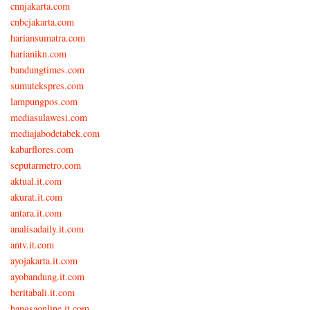
cnnjakarta.com
cnbcjakarta.com
hariansumatra.com
harianikn.com
bandungtimes.com
sumutekspres.com
lampungpos.com
mediasulawesi.com
mediajabodetabek.com
kabarflores.com
seputarmetro.com
aktual.it.com
akurat.it.com
antara.it.com
analisadaily.it.com
antv.it.com
ayojakarta.it.com
ayobandung.it.com
beritabali.it.com
bangsaonline.it.com