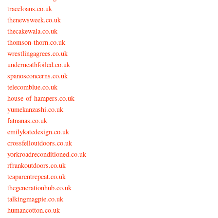
traceloans.co.uk
thenewsweek.co.uk
thecakewala.co.uk
thomson-thorn.co.uk
wrestlingagrees.co.uk
underneathfoiled.co.uk
spanosconcerns.co.uk
telecomblue.co.uk
house-of-hampers.co.uk
yumekanzashi.co.uk
fatnanas.co.uk
emilykatedesign.co.uk
crossfelloutdoors.co.uk
yorkroadreconditioned.co.uk
rfrankoutdoors.co.uk
teaparentrepeat.co.uk
thegenerationhub.co.uk
talkingmagpie.co.uk
humancotton.co.uk