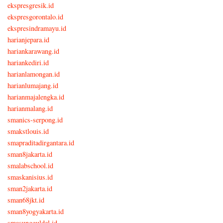
ekspresgresik.id
ekspresgorontalo.id
ekspresindramayu.id
harianjepara.id
hariankarawang.id
hariankediri.id
harianlamongan.id
harianlumajang.id
harianmajalengka.id
harianmalang.id
smanics-serpong.id
smakstlouis.id
smapraditadirgantara.id
sman8jakarta.id
smalabschool.id
smaskanisius.id
sman2jakarta.id
sman68jkt.id
sman8yogyakarta.id
smasungguldel.id