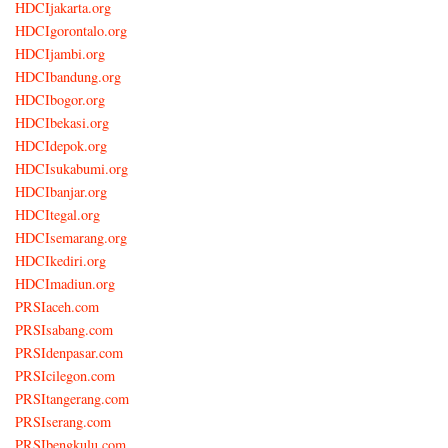
HDCIjakarta.org
HDCIgorontalo.org
HDCIjambi.org
HDCIbandung.org
HDCIbogor.org
HDCIbekasi.org
HDCIdepok.org
HDCIsukabumi.org
HDCIbanjar.org
HDCItegal.org
HDCIsemarang.org
HDCIkediri.org
HDCImadiun.org
PRSIaceh.com
PRSIsabang.com
PRSIdenpasar.com
PRSIcilegon.com
PRSItangerang.com
PRSIserang.com
PRSIbengkulu.com