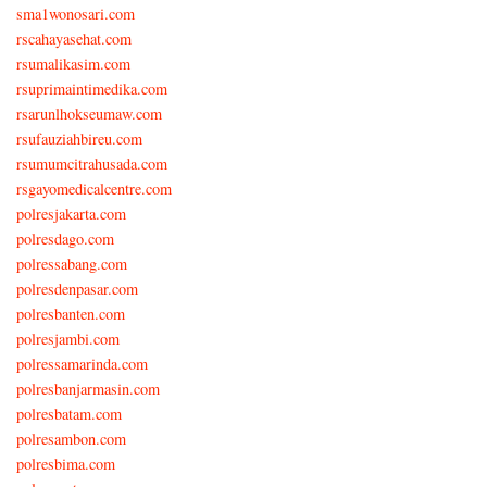
sma1wonosari.com
rscahayasehat.com
rsumalikasim.com
rsuprimaintimedika.com
rsarunlhokseumaw.com
rsufauziahbireu.com
rsumumcitrahusada.com
rsgayomedicalcentre.com
polresjakarta.com
polresdago.com
polressabang.com
polresdenpasar.com
polresbanten.com
polresjambi.com
polressamarinda.com
polresbanjarmasin.com
polresbatam.com
polresambon.com
polresbima.com