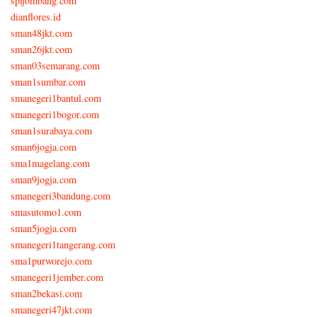
spijombang.com
dianflores.id
sman48jkt.com
sman26jkt.com
sman03semarang.com
sman1sumbar.com
smanegeri1bantul.com
smanegeri1bogor.com
sman1surabaya.com
sman6jogja.com
sma1magelang.com
sman9jogja.com
smanegeri3bandung.com
smasutomo1.com
sman5jogja.com
smanegeri1tangerang.com
sma1purworejo.com
smanegeri1jember.com
sman2bekasi.com
smanegeri47jkt.com