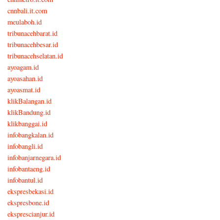
cnnbali.it.com
meulaboh.id
tribunacehbarat.id
tribunacehbesar.id
tribunacehselatan.id
ayoagam.id
ayoasahan.id
ayoasmat.id
klikBalangan.id
klikBandung.id
klikbanggai.id
infobangkalan.id
infobangli.id
infobanjarnegara.id
infobantaeng.id
infobantul.id
ekspresbekasi.id
ekspresbone.id
eksprescianjur.id