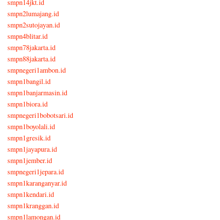
smpn14jkt.id
smpn2lumajang.id
smpn2sutojayan.id
smpn4blitar.id
smpn78jakarta.id
smpn88jakarta.id
smpnegeri1ambon.id
smpn1bangil.id
smpn1banjarmasin.id
smpn1biora.id
smpnegeri1bobotsari.id
smpn1boyolali.id
smpn1gresik.id
smpn1jayapura.id
smpn1jember.id
smpnegeri1jepara.id
smpn1karanganyar.id
smpn1kendari.id
smpn1kranggan.id
smpn1lamongan.id