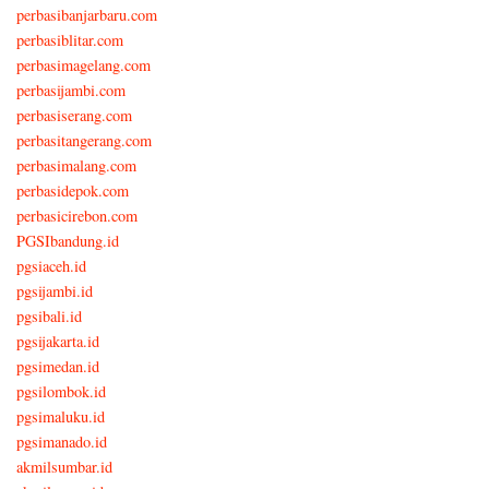
perbasibanjarbaru.com
perbasiblitar.com
perbasimagelang.com
perbasijambi.com
perbasiserang.com
perbasitangerang.com
perbasimalang.com
perbasidepok.com
perbasicirebon.com
PGSIbandung.id
pgsiaceh.id
pgsijambi.id
pgsibali.id
pgsijakarta.id
pgsimedan.id
pgsilombok.id
pgsimaluku.id
pgsimanado.id
akmilsumbar.id