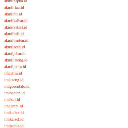
akmilpapua.id
akmilriau.id
akmilntt.id
akmilkalbar.id
akmilkalsel.id
akmilbali.id
akmilbanten.id
akmilaceh.id
akmiljabar.id
akmiljateng.id
akmiljatim.id
imijatim.id
imijateng.id
imigorontalo.id
imibanten.id
imibali.id
imijambi.id
imikalbar.id
imikalsel.id
imipapua.id