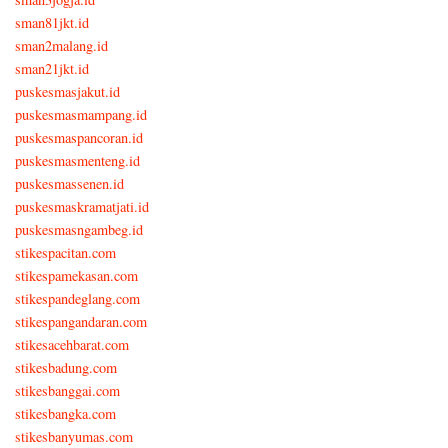
sman81jkt.id
sman2malang.id
sman21jkt.id
puskesmasjakut.id
puskesmasmampang.id
puskesmaspancoran.id
puskesmasmenteng.id
puskesmassenen.id
puskesmaskramatjati.id
puskesmasngambeg.id
stikespacitan.com
stikespamekasan.com
stikespandeglang.com
stikespangandaran.com
stikesacehbarat.com
stikesbadung.com
stikesbanggai.com
stikesbangka.com
stikesbanyumas.com