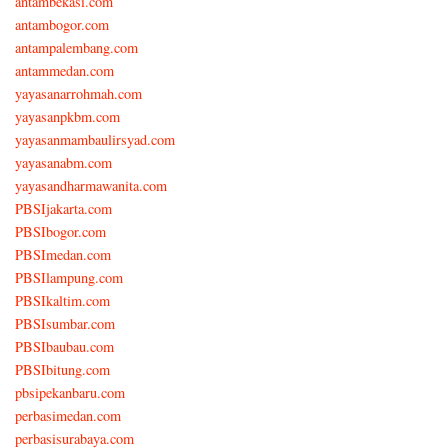
antambekasi.com
antambogor.com
antampalembang.com
antammedan.com
yayasanarrohmah.com
yayasanpkbm.com
yayasanmambaulirsyad.com
yayasanabm.com
yayasandharmawanita.com
PBSIjakarta.com
PBSIbogor.com
PBSImedan.com
PBSIlampung.com
PBSIkaltim.com
PBSIsumbar.com
PBSIbaubau.com
PBSIbitung.com
pbsipekanbaru.com
perbasimedan.com
perbasisurabaya.com