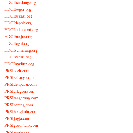
HDCIbandung.org
HDCIbogor.org
HDCIbekasi.org
HDCIdepok.org
HDCIsukabumi.org
HDCIbanjar.org
HDCItegal.org
HDCIsemarang.org
HDCIkediri.org
HDCImadiun.org
PRSIaceh.com
PRSIsabang.com
PRSIdenpasar.com
PRSIcilegon.com
PRSItangerang.com
PRSIserang.com
PRSIbengkulu.com
PRSIjogja.com
PRSIgorontalo.com
PRSIjambi.com