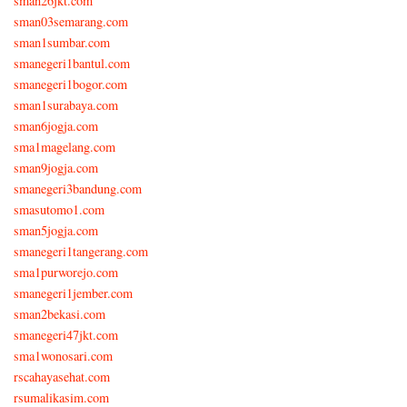
sman26jkt.com
sman03semarang.com
sman1sumbar.com
smanegeri1bantul.com
smanegeri1bogor.com
sman1surabaya.com
sman6jogja.com
sma1magelang.com
sman9jogja.com
smanegeri3bandung.com
smasutomo1.com
sman5jogja.com
smanegeri1tangerang.com
sma1purworejo.com
smanegeri1jember.com
sman2bekasi.com
smanegeri47jkt.com
sma1wonosari.com
rscahayasehat.com
rsumalikasim.com