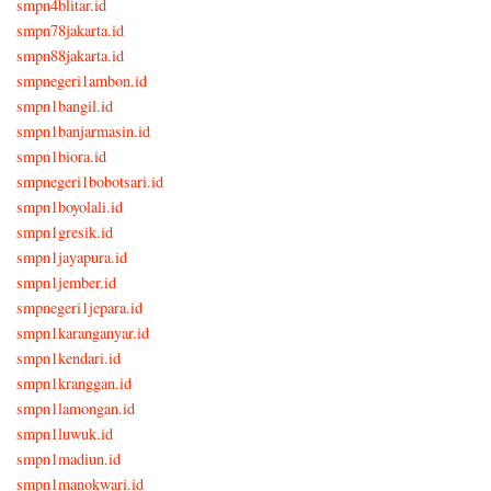
smpn4blitar.id
smpn78jakarta.id
smpn88jakarta.id
smpnegeri1ambon.id
smpn1bangil.id
smpn1banjarmasin.id
smpn1biora.id
smpnegeri1bobotsari.id
smpn1boyolali.id
smpn1gresik.id
smpn1jayapura.id
smpn1jember.id
smpnegeri1jepara.id
smpn1karanganyar.id
smpn1kendari.id
smpn1kranggan.id
smpn1lamongan.id
smpn1luwuk.id
smpn1madiun.id
smpn1manokwari.id