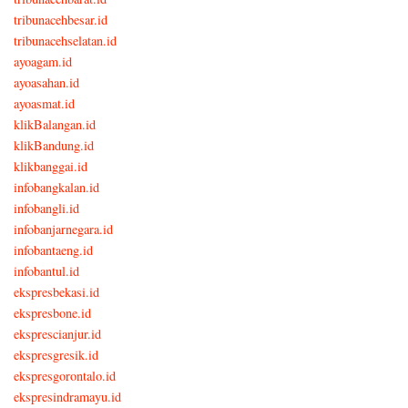
tribunacehbesar.id
tribunacehselatan.id
ayoagam.id
ayoasahan.id
ayoasmat.id
klikBalangan.id
klikBandung.id
klikbanggai.id
infobangkalan.id
infobangli.id
infobanjarnegara.id
infobantaeng.id
infobantul.id
ekspresbekasi.id
ekspresbone.id
eksprescianjur.id
ekspresgresik.id
ekspresgorontalo.id
ekspresindramayu.id