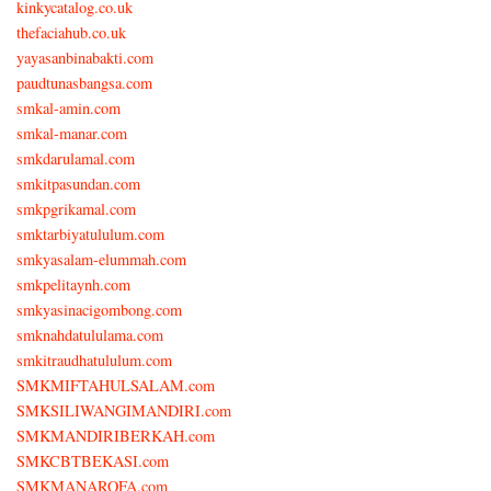
kinkycatalog.co.uk
thefaciahub.co.uk
yayasanbinabakti.com
paudtunasbangsa.com
smkal-amin.com
smkal-manar.com
smkdarulamal.com
smkitpasundan.com
smkpgrikamal.com
smktarbiyatululum.com
smkyasalam-elummah.com
smkpelitaynh.com
smkyasinacigombong.com
smknahdatululama.com
smkitraudhatululum.com
SMKMIFTAHULSALAM.com
SMKSILIWANGIMANDIRI.com
SMKMANDIRIBERKAH.com
SMKCBTBEKASI.com
SMKMANAROFA.com