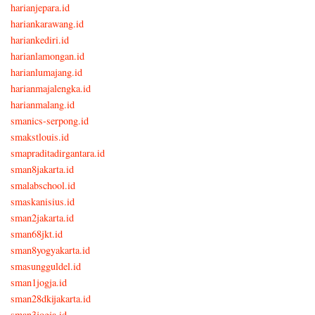
harianjepara.id
hariankarawang.id
hariankediri.id
harianlamongan.id
harianlumajang.id
harianmajalengka.id
harianmalang.id
smanics-serpong.id
smakstlouis.id
smapraditadirgantara.id
sman8jakarta.id
smalabschool.id
smaskanisius.id
sman2jakarta.id
sman68jkt.id
sman8yogyakarta.id
smasungguldel.id
sman1jogja.id
sman28dkijakarta.id
sman3jogja.id