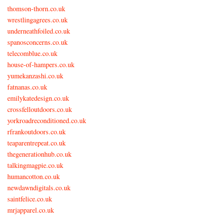
thomson-thorn.co.uk
wrestlingagrees.co.uk
underneathfoiled.co.uk
spanosconcerns.co.uk
telecomblue.co.uk
house-of-hampers.co.uk
yumekanzashi.co.uk
fatnanas.co.uk
emilykatedesign.co.uk
crossfelloutdoors.co.uk
yorkroadreconditioned.co.uk
rfrankoutdoors.co.uk
teaparentrepeat.co.uk
thegenerationhub.co.uk
talkingmagpie.co.uk
humancotton.co.uk
newdawndigitals.co.uk
saintfelice.co.uk
mrjapparel.co.uk