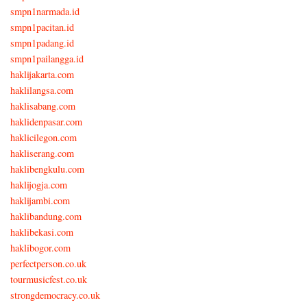
smpn1narmada.id
smpn1pacitan.id
smpn1padang.id
smpn1pailangga.id
haklijakarta.com
haklilangsa.com
haklisabang.com
haklidenpasar.com
haklicilegon.com
hakliserang.com
haklibengkulu.com
haklijogja.com
haklijambi.com
haklibandung.com
haklibekasi.com
haklibogor.com
perfectperson.co.uk
tourmusicfest.co.uk
strongdemocracy.co.uk