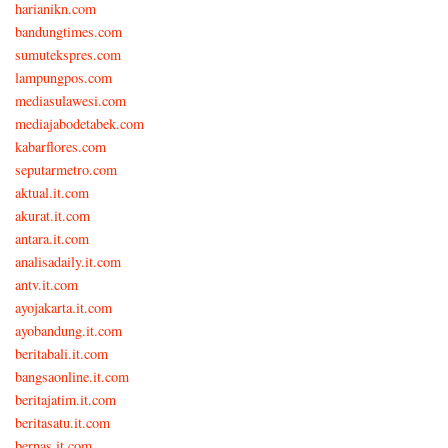
harianikn.com
bandungtimes.com
sumutekspres.com
lampungpos.com
mediasulawesi.com
mediajabodetabek.com
kabarflores.com
seputarmetro.com
aktual.it.com
akurat.it.com
antara.it.com
analisadaily.it.com
antv.it.com
ayojakarta.it.com
ayobandung.it.com
beritabali.it.com
bangsaonline.it.com
beritajatim.it.com
beritasatu.it.com
bernas.it.com