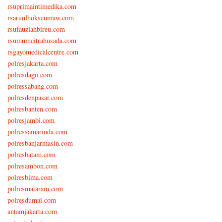
rsuprimaintimedika.com
rsarunlhokseumaw.com
rsufauziahbireu.com
rsumumcitrahusada.com
rsgayomedicalcentre.com
polresjakarta.com
polresdago.com
polressabang.com
polresdenpasar.com
polresbanten.com
polresjambi.com
polressamarinda.com
polresbanjarmasin.com
polresbatam.com
polresambon.com
polresbima.com
polresmataram.com
polresdumai.com
antamjakarta.com