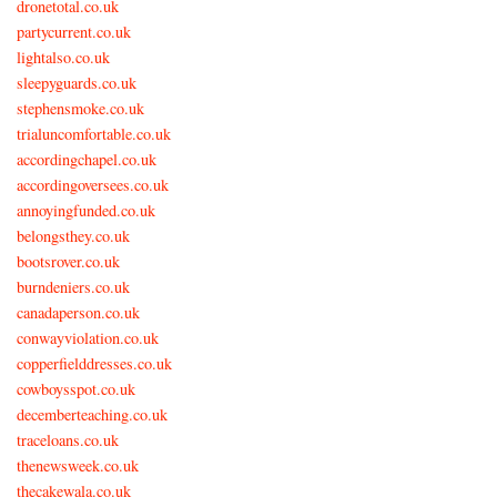
dronetotal.co.uk
partycurrent.co.uk
lightalso.co.uk
sleepyguards.co.uk
stephensmoke.co.uk
trialuncomfortable.co.uk
accordingchapel.co.uk
accordingoversees.co.uk
annoyingfunded.co.uk
belongsthey.co.uk
bootsrover.co.uk
burndeniers.co.uk
canadaperson.co.uk
conwayviolation.co.uk
copperfielddresses.co.uk
cowboysspot.co.uk
decemberteaching.co.uk
traceloans.co.uk
thenewsweek.co.uk
thecakewala.co.uk