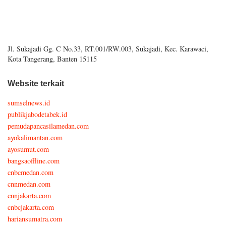
Jl. Sukajadi Gg. C No.33, RT.001/RW.003, Sukajadi, Kec. Karawaci,
Kota Tangerang, Banten 15115
Website terkait
sumselnews.id
publikjabodetabek.id
pemudapancasilamedan.com
ayokalimantan.com
ayosumut.com
bangsaoffline.com
cnbcmedan.com
cnnmedan.com
cnnjakarta.com
cnbcjakarta.com
hariansumatra.com