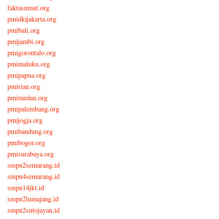
faktasumut.org
pmidkijakarta.org
pmibali.org
pmijambi.org
pmigorontalo.org
pmimaluku.org
pmipapua.org
pmiriau.org
pmimedan.org
pmipalembang.org
pmijogja.org
pmibandung.org
pmibogor.org
pmisurabaya.org
smpn2semarang.id
smpn4semarang.id
smpn14jkt.id
smpn2lumajang.id
smpn2sutojayan.id