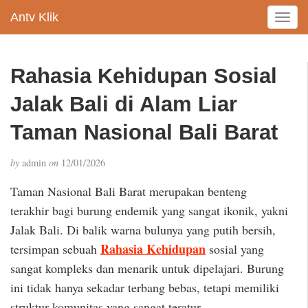
Antv Klik
T
o
g
g
Rahasia Kehidupan Sosial
l
e
Jalak Bali di Alam Liar
n
a
Taman Nasional Bali Barat
v
i
by
admin
on
12/01/2026
g
a
Taman Nasional Bali Barat merupakan benteng
t
terakhir bagi burung endemik yang sangat ikonik, yakni
i
Jalak Bali. Di balik warna bulunya yang putih bersih,
o
n
Rahasia Kehidupan
tersimpan sebuah
sosial yang
sangat kompleks dan menarik untuk dipelajari. Burung
ini tidak hanya sekadar terbang bebas, tetapi memiliki
struktur komunitas yang sangat teratur.