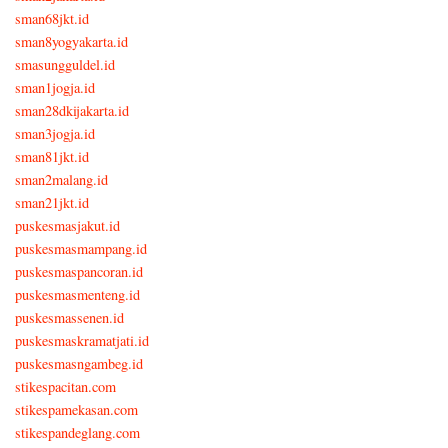
sman68jkt.id
sman8yogyakarta.id
smasungguldel.id
sman1jogja.id
sman28dkijakarta.id
sman3jogja.id
sman81jkt.id
sman2malang.id
sman21jkt.id
puskesmasjakut.id
puskesmasmampang.id
puskesmaspancoran.id
puskesmasmenteng.id
puskesmassenen.id
puskesmaskramatjati.id
puskesmasngambeg.id
stikespacitan.com
stikespamekasan.com
stikespandeglang.com