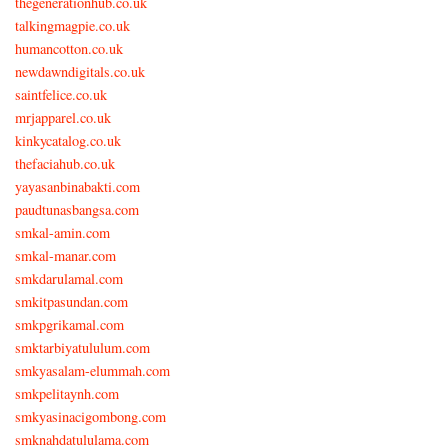
thegenerationhub.co.uk
talkingmagpie.co.uk
humancotton.co.uk
newdawndigitals.co.uk
saintfelice.co.uk
mrjapparel.co.uk
kinkycatalog.co.uk
thefaciahub.co.uk
yayasanbinabakti.com
paudtunasbangsa.com
smkal-amin.com
smkal-manar.com
smkdarulamal.com
smkitpasundan.com
smkpgrikamal.com
smktarbiyatululum.com
smkyasalam-elummah.com
smkpelitaynh.com
smkyasinacigombong.com
smknahdatululama.com