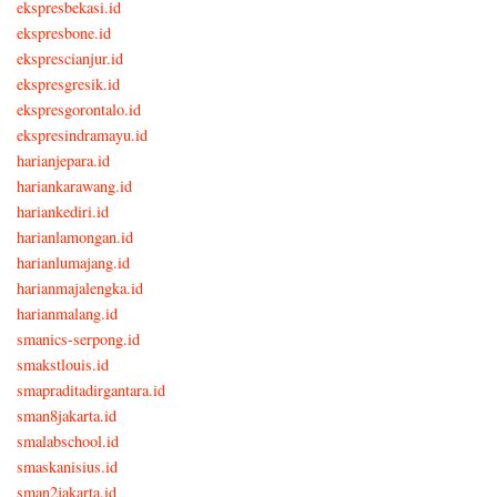
ekspresbekasi.id
ekspresbone.id
eksprescianjur.id
ekspresgresik.id
ekspresgorontalo.id
ekspresindramayu.id
harianjepara.id
hariankarawang.id
hariankediri.id
harianlamongan.id
harianlumajang.id
harianmajalengka.id
harianmalang.id
smanics-serpong.id
smakstlouis.id
smapraditadirgantara.id
sman8jakarta.id
smalabschool.id
smaskanisius.id
sman2jakarta.id