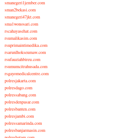
smanegeri1jember.com
sman2bekasi.com
smanegeri47jkt.com
sma1wonosari.com
rscahayasehat.com
rsumalikasim.com
rsuprimaintimedika.com
rsarunlhokseumaw.com
rsufauziahbireu.com
rsumumcitrahusada.com
rsgayomedicalcentre.com
polresjakarta.com
polresdago.com
polressabang.com
polresdenpasar.com
polresbanten.com
polresjambi.com
polressamarinda.com
polresbanjarmasin.com
polresbatam.com