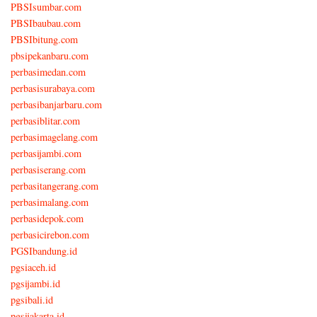
PBSIsumbar.com
PBSIbaubau.com
PBSIbitung.com
pbsipekanbaru.com
perbasimedan.com
perbasisurabaya.com
perbasibanjarbaru.com
perbasiblitar.com
perbasimagelang.com
perbasijambi.com
perbasiserang.com
perbasitangerang.com
perbasimalang.com
perbasidepok.com
perbasicirebon.com
PGSIbandung.id
pgsiaceh.id
pgsijambi.id
pgsibali.id
pgsijakarta.id