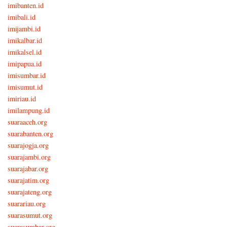
imibanten.id
imibali.id
imijambi.id
imikalbar.id
imikalsel.id
imipapua.id
imisumbar.id
imisumut.id
imiriau.id
imilampung.id
suaraaceh.org
suarabanten.org
suarajogja.org
suarajambi.org
suarajabar.org
suarajatim.org
suarajateng.org
suarariau.org
suarasumut.org
suarasumbar.org