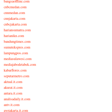
bangsaoffline.com
cnbcmedan.com
cnnmedan.com
cnnjakarta.com
cnbcjakarta.com
hariansumatra.com
harianikn.com
bandungtimes.com
sumutekspres.com
lampungpos.com
mediasulawesi.com
mediajabodetabek.com
kabarflores.com
seputarmetro.com
aktual.it.com
akurat.it.com
antara.it.com
analisadaily.it.com
antv.it.com
ayojakarta.it.com