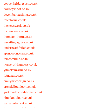
copperfielddresses.co.uk
cowboysspot.co.uk
decemberteaching.co.uk
traceloans.co.uk
thenewsweek.co.uk
thecakewala.co.uk
thomson-thorn.co.uk
wrestlingagrees.co.uk
underneathfoiled.co.uk
spanosconcerns.co.uk
telecomblue.co.uk
house-of-hampers.co.uk
yumekanzashi.co.uk
fatnanas.co.uk
emilykatedesign.co.uk
crossfelloutdoors.co.uk
yorkroadreconditioned.co.uk
rfrankoutdoors.co.uk
teaparentrepeat.co.uk