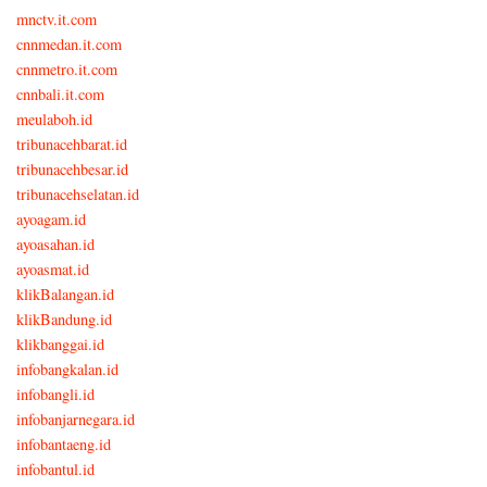
mnctv.it.com
cnnmedan.it.com
cnnmetro.it.com
cnnbali.it.com
meulaboh.id
tribunacehbarat.id
tribunacehbesar.id
tribunacehselatan.id
ayoagam.id
ayoasahan.id
ayoasmat.id
klikBalangan.id
klikBandung.id
klikbanggai.id
infobangkalan.id
infobangli.id
infobanjarnegara.id
infobantaeng.id
infobantul.id