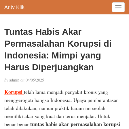
Antv Klik
T
o
g
g
Tuntas Habis Akar
l
e
Permasalahan Korupsi di
n
a
Indonesia: Mimpi yang
v
Harus Diperjuangkan
i
g
a
by
admin
on
04/05/2025
t
i
Korupsi
telah lama menjadi penyakit kronis yang
o
menggerogoti bangsa Indonesia. Upaya pemberantasan
n
telah dilakukan, namun praktik haram ini seolah
memiliki akar yang kuat dan terus menjalar. Untuk
tuntas habis akar permasalahan korupsi
benar-benar