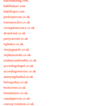
haklibandung.com
haklibekasi.com
haklibogor.com
perfectperson.co.uk
tourmusicfest.co.uk
strongdemocracy.co.uk
dronetotal.co.uk
partycurrent.co.uk
lightalso.co.uk
sleepyguards.co.uk
stephensmoke.co.uk
trialuncomfortable.co.uk
accordingchapel.co.uk
accordingoversees.co.uk
annoyingfunded.co.uk
belongsthey.co.uk
bootsrover.co.uk
burndeniers.co.uk
canadaperson.co.uk
conwayviolation.co.uk