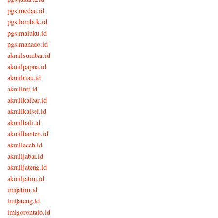
pgsimedan.id
pgsilombok.id
pgsimaluku.id
pgsimanado.id
akmilsumbar.id
akmilpapua.id
akmilriau.id
akmilntt.id
akmilkalbar.id
akmilkalsel.id
akmilbali.id
akmilbanten.id
akmilaceh.id
akmiljabar.id
akmiljateng.id
akmiljatim.id
imijatim.id
imijateng.id
imigorontalo.id