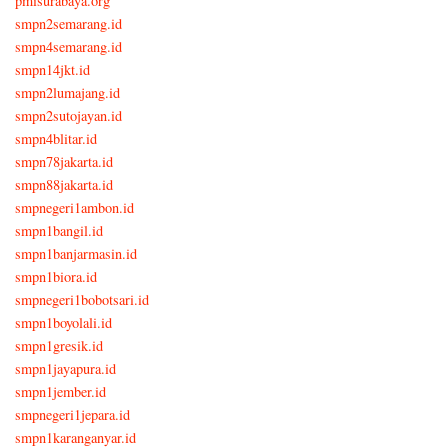
pmisurabaya.org
smpn2semarang.id
smpn4semarang.id
smpn14jkt.id
smpn2lumajang.id
smpn2sutojayan.id
smpn4blitar.id
smpn78jakarta.id
smpn88jakarta.id
smpnegeri1ambon.id
smpn1bangil.id
smpn1banjarmasin.id
smpn1biora.id
smpnegeri1bobotsari.id
smpn1boyolali.id
smpn1gresik.id
smpn1jayapura.id
smpn1jember.id
smpnegeri1jepara.id
smpn1karanganyar.id