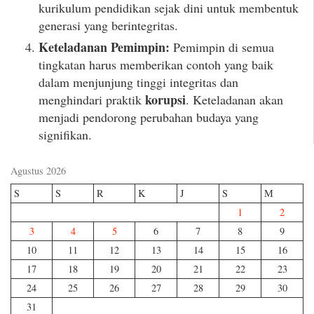
kurikulum pendidikan sejak dini untuk membentuk
generasi yang berintegritas.
Keteladanan Pemimpin:
Pemimpin di semua
tingkatan harus memberikan contoh yang baik
dalam menjunjung tinggi integritas dan
korupsi
menghindari praktik
. Keteladanan akan
menjadi pendorong perubahan budaya yang
signifikan.
Agustus 2026
S
S
R
K
J
S
M
1
2
3
4
5
6
7
8
9
10
11
12
13
14
15
16
17
18
19
20
21
22
23
24
25
26
27
28
29
30
31