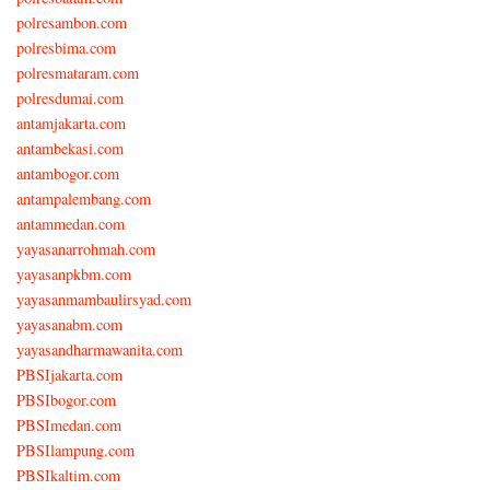
polresambon.com
polresbima.com
polresmataram.com
polresdumai.com
antamjakarta.com
antambekasi.com
antambogor.com
antampalembang.com
antammedan.com
yayasanarrohmah.com
yayasanpkbm.com
yayasanmambaulirsyad.com
yayasanabm.com
yayasandharmawanita.com
PBSIjakarta.com
PBSIbogor.com
PBSImedan.com
PBSIlampung.com
PBSIkaltim.com