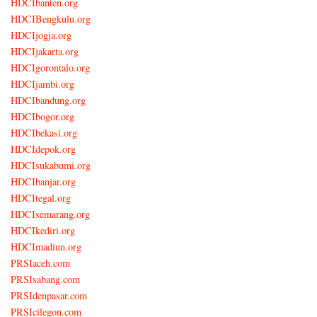
HDCIbanten.org
HDCIBengkulu.org
HDCIjogja.org
HDCIjakarta.org
HDCIgorontalo.org
HDCIjambi.org
HDCIbandung.org
HDCIbogor.org
HDCIbekasi.org
HDCIdepok.org
HDCIsukabumi.org
HDCIbanjar.org
HDCItegal.org
HDCIsemarang.org
HDCIkediri.org
HDCImadiun.org
PRSIaceh.com
PRSIsabang.com
PRSIdenpasar.com
PRSIcilegon.com