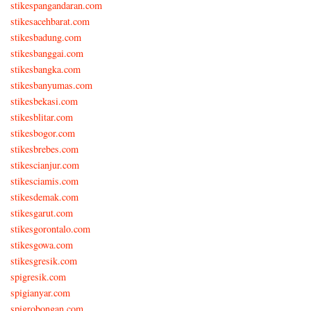
stikespangandaran.com
stikesacehbarat.com
stikesbadung.com
stikesbanggai.com
stikesbangka.com
stikesbanyumas.com
stikesbekasi.com
stikesblitar.com
stikesbogor.com
stikesbrebes.com
stikescianjur.com
stikesciamis.com
stikesdemak.com
stikesgarut.com
stikesgorontalo.com
stikesgowa.com
stikesgresik.com
spigresik.com
spigianyar.com
spigrobongan.com