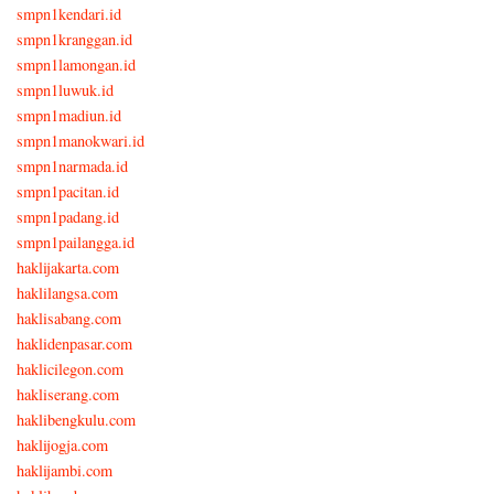
smpn1kendari.id
smpn1kranggan.id
smpn1lamongan.id
smpn1luwuk.id
smpn1madiun.id
smpn1manokwari.id
smpn1narmada.id
smpn1pacitan.id
smpn1padang.id
smpn1pailangga.id
haklijakarta.com
haklilangsa.com
haklisabang.com
haklidenpasar.com
haklicilegon.com
hakliserang.com
haklibengkulu.com
haklijogja.com
haklijambi.com