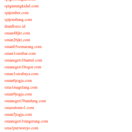
spigunungkidul.com
spijember.com
spijombang.com
dianflores.id
sman48jkt.com
sman26jkt.com
sman03semarang.com
sman1sumbar.com
smanegeri1bantul.com
smanegeri1bogor.com
sman1surabaya.com
sman6jogja.com
sma1magelang.com
sman9jogja.com
smanegeri3bandung.com
smasutomo1.com
sman5jogja.com
smanegeri1tangerang.com
sma1purworejo.com