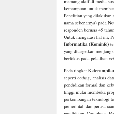
memang aktif di media sos
kemampuan untuk membedak
Penelitian yang dilakukan
No
nama sebenarnya) pada
responden berusia 45 tahun
Untuk mengatasi hal ini, 
Informatika (Kominfo)
te
yang ditargetkan menjang
berfokus pada pelatihan
cr
Keterampilan
Pada tingkat
seperti
coding
, analisis d
pendidikan formal dan keb
tinggi mulai membuka progr
perkembangan teknologi te
pemerintah dan perusahaan 
Po
pendidikan. Contohnya,