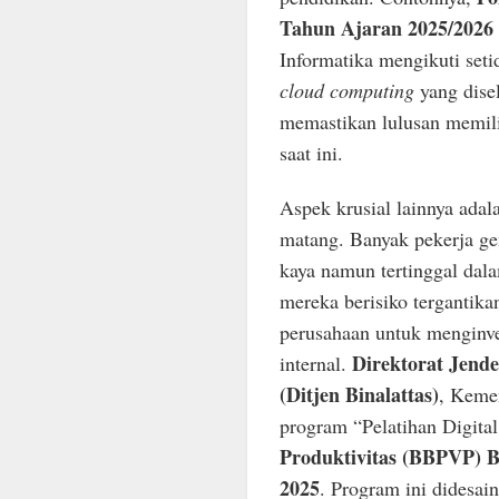
Tahun Ajaran 2025/2026
Informatika mengikuti set
cloud computing
yang disel
memastikan lulusan memili
saat ini.
Aspek krusial lainnya ada
matang. Banyak pekerja ge
kaya namun tertinggal dalam
mereka berisiko tergantikan
perusahaan untuk menginve
Direktorat Jende
internal.
(Ditjen Binalattas)
, Kemen
program “Pelatihan Digital
Produktivitas (BBPVP) B
2025
. Program ini didesa