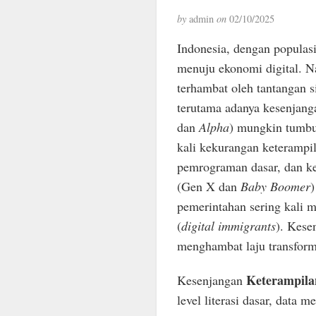
by
admin
on
02/10/2025
Indonesia, dengan populas
menuju ekonomi digital. 
terhambat oleh tantangan 
terutama adanya kesenjang
dan
Alpha
) mungkin tumbu
kali kekurangan keterampila
pemrograman dasar, dan kea
(Gen X dan
Baby Boomer
)
pemerintahan sering kali 
(
digital immigrants
). Kese
menghambat laju transforma
Keterampilan
Kesenjangan
level literasi dasar, data