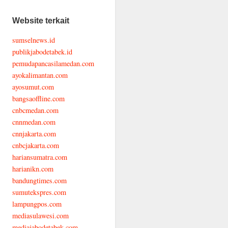
Website terkait
sumselnews.id
publikjabodetabek.id
pemudapancasilamedan.com
ayokalimantan.com
ayosumut.com
bangsaoffline.com
cnbcmedan.com
cnnmedan.com
cnnjakarta.com
cnbcjakarta.com
hariansumatra.com
harianikn.com
bandungtimes.com
sumutekspres.com
lampungpos.com
mediasulawesi.com
mediajabodetabek.com