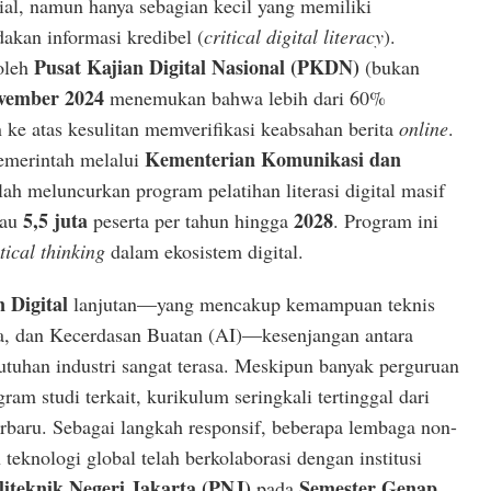
ial, namun hanya sebagian kecil yang memiliki
an informasi kredibel (
critical digital literacy
).
Pusat Kajian Digital Nasional (PKDN)
 oleh
(bukan
vember 2024
menemukan bahwa lebih dari 60%
 ke atas kesulitan memverifikasi keabsahan berita
online
.
Kementerian Komunikasi dan
Pemerintah melalui
lah meluncurkan program pelatihan literasi digital masif
5,5 juta
2028
kau
peserta per tahun hingga
. Program ini
itical thinking
dalam ekosistem digital.
 Digital
lanjutan—yang mencakup kemampuan teknis
ata, dan Kecerdasan Buatan (AI)—kesenjangan antara
utuhan industri sangat terasa. Meskipun banyak perguruan
am studi terkait, kurikulum seringkali tertinggal dari
rbaru. Sebagai langkah responsif, beberapa lembaga non-
teknologi global telah berkolaborasi dengan institusi
liteknik Negeri Jakarta (PNJ)
Semester Genap
pada