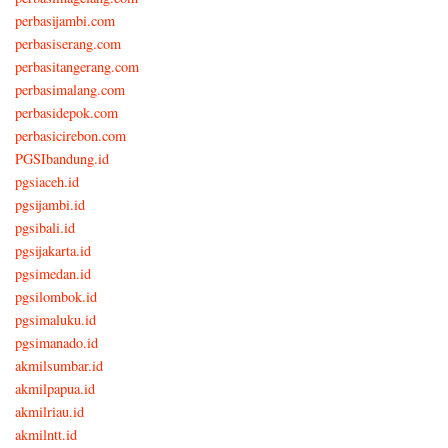
perbasijambi.com
perbasiserang.com
perbasitangerang.com
perbasimalang.com
perbasidepok.com
perbasicirebon.com
PGSIbandung.id
pgsiaceh.id
pgsijambi.id
pgsibali.id
pgsijakarta.id
pgsimedan.id
pgsilombok.id
pgsimaluku.id
pgsimanado.id
akmilsumbar.id
akmilpapua.id
akmilriau.id
akmilntt.id