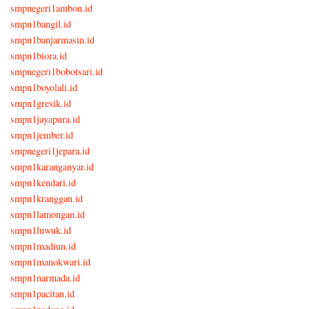
smpnegeri1ambon.id
smpn1bangil.id
smpn1banjarmasin.id
smpn1biora.id
smpnegeri1bobotsari.id
smpn1boyolali.id
smpn1gresik.id
smpn1jayapura.id
smpn1jember.id
smpnegeri1jepara.id
smpn1karanganyar.id
smpn1kendari.id
smpn1kranggan.id
smpn1lamongan.id
smpn1luwuk.id
smpn1madiun.id
smpn1manokwari.id
smpn1narmada.id
smpn1pacitan.id