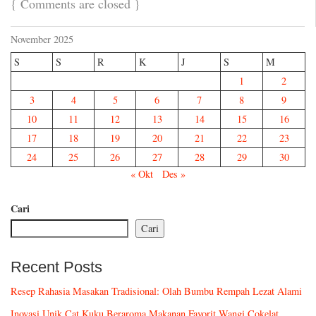
{
Comments are closed
}
November 2025
S
S
R
K
J
S
M
1
2
3
4
5
6
7
8
9
10
11
12
13
14
15
16
17
18
19
20
21
22
23
24
25
26
27
28
29
30
« Okt
Des »
Cari
Cari
Recent Posts
Resep Rahasia Masakan Tradisional: Olah Bumbu Rempah Lezat Alami
Inovasi Unik Cat Kuku Beraroma Makanan Favorit Wangi Cokelat