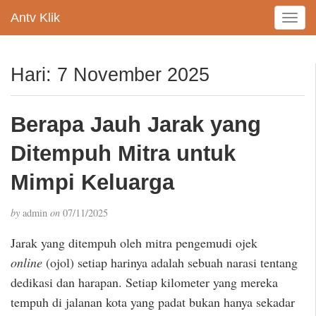
Antv Klik
T
o
g
g
Hari:
7 November 2025
l
e
n
Berapa Jauh Jarak yang
a
v
Ditempuh Mitra untuk
i
g
Mimpi Keluarga
a
t
by
admin
on
07/11/2025
i
o
Jarak yang ditempuh oleh mitra pengemudi ojek
n
online
(ojol) setiap harinya adalah sebuah narasi tentang
dedikasi dan harapan. Setiap kilometer yang mereka
tempuh di jalanan kota yang padat bukan hanya sekadar