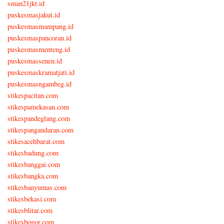
sman21jkt.id
puskesmasjakut.id
puskesmasmampang.id
puskesmaspancoran.id
puskesmasmenteng.id
puskesmassenen.id
puskesmaskramatjati.id
puskesmasngambeg.id
stikespacitan.com
stikespamekasan.com
stikespandeglang.com
stikespangandaran.com
stikesacehbarat.com
stikesbadung.com
stikesbanggai.com
stikesbangka.com
stikesbanyumas.com
stikesbekasi.com
stikesblitar.com
stikesbogor.com