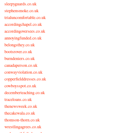
sleepyguards.co.uk
stephensmoke.co.uk
trialuncomfortable.co.uk
accordingchapel.co.uk
accordingoversees.co.uk
annoyingfunded.co.uk
belongsthey.co.uk
bootsrover.co.uk
burndeniers.co.uk
canadaperson.co.uk
conwayviolation.co.uk
copperfielddresses.co.uk
cowboysspot.co.uk
decemberteaching.co.uk
traceloans.co.uk
thenewsweek.co.uk
thecakewala.co.uk
thomson-thorn.co.uk
wrestlingagrees.co.uk