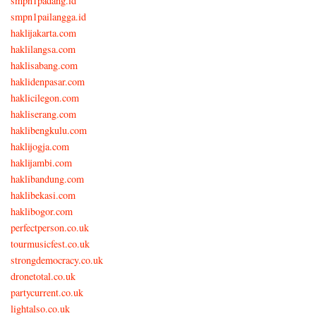
smpn1padang.id
smpn1pailangga.id
haklijakarta.com
haklilangsa.com
haklisabang.com
haklidenpasar.com
haklicilegon.com
hakliserang.com
haklibengkulu.com
haklijogja.com
haklijambi.com
haklibandung.com
haklibekasi.com
haklibogor.com
perfectperson.co.uk
tourmusicfest.co.uk
strongdemocracy.co.uk
dronetotal.co.uk
partycurrent.co.uk
lightalso.co.uk