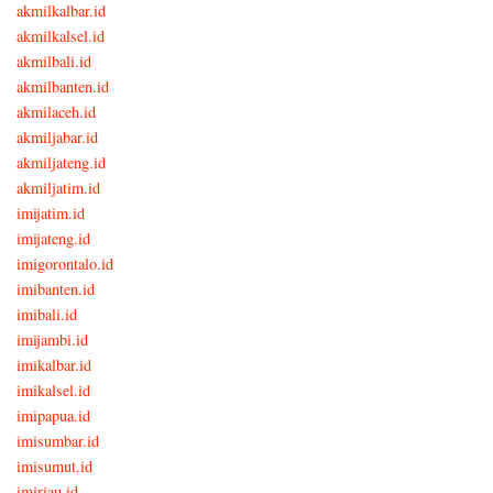
akmilkalbar.id
akmilkalsel.id
akmilbali.id
akmilbanten.id
akmilaceh.id
akmiljabar.id
akmiljateng.id
akmiljatim.id
imijatim.id
imijateng.id
imigorontalo.id
imibanten.id
imibali.id
imijambi.id
imikalbar.id
imikalsel.id
imipapua.id
imisumbar.id
imisumut.id
imiriau.id