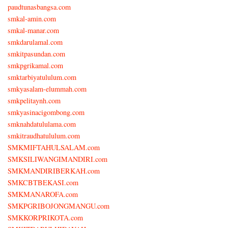
paudtunasbangsa.com
smkal-amin.com
smkal-manar.com
smkdarulamal.com
smkitpasundan.com
smkpgrikamal.com
smktarbiyatululum.com
smkyasalam-elummah.com
smkpelitaynh.com
smkyasinacigombong.com
smknahdatululama.com
smkitraudhatululum.com
SMKMIFTAHULSALAM.com
SMKSILIWANGIMANDIRI.com
SMKMANDIRIBERKAH.com
SMKCBTBEKASI.com
SMKMANAROFA.com
SMKPGRIBOJONGMANGU.com
SMKKORPRIKOTA.com