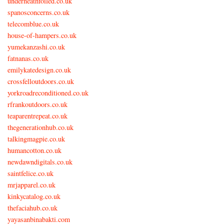
underneathfoiled.co.uk
spanosconcerns.co.uk
telecomblue.co.uk
house-of-hampers.co.uk
yumekanzashi.co.uk
fatnanas.co.uk
emilykatedesign.co.uk
crossfelloutdoors.co.uk
yorkroadreconditioned.co.uk
rfrankoutdoors.co.uk
teaparentrepeat.co.uk
thegenerationhub.co.uk
talkingmagpie.co.uk
humancotton.co.uk
newdawndigitals.co.uk
saintfelice.co.uk
mrjapparel.co.uk
kinkycatalog.co.uk
thefaciahub.co.uk
yayasanbinabakti.com