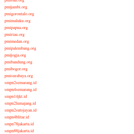
pmijambi.org
pmigorontalo.org
pmimaluku.org
pmipapua.org
pmiriau.org
pmimedan.org
pmipalembang.org
pmijogja.org
pmibandung.org
pmibogor.org
pmisurabaya.org
smpn2semarang.id
smpn4semarang.id
smpn14jkt.id
smpn2lumajang.id
smpn2sutojayan.id
smpn4blitar.id
smpn78jakarta.id
smpn88jakarta.id