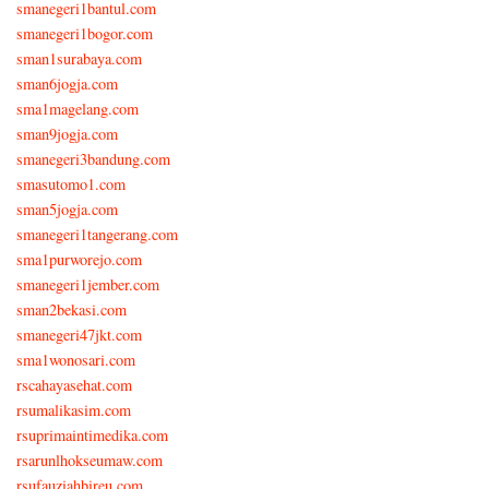
smanegeri1bantul.com
smanegeri1bogor.com
sman1surabaya.com
sman6jogja.com
sma1magelang.com
sman9jogja.com
smanegeri3bandung.com
smasutomo1.com
sman5jogja.com
smanegeri1tangerang.com
sma1purworejo.com
smanegeri1jember.com
sman2bekasi.com
smanegeri47jkt.com
sma1wonosari.com
rscahayasehat.com
rsumalikasim.com
rsuprimaintimedika.com
rsarunlhokseumaw.com
rsufauziahbireu.com