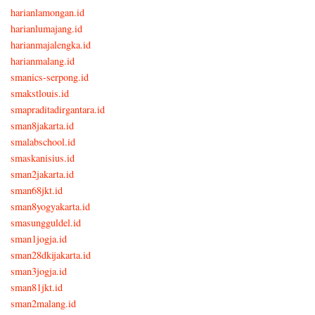
harianlamongan.id
harianlumajang.id
harianmajalengka.id
harianmalang.id
smanics-serpong.id
smakstlouis.id
smapraditadirgantara.id
sman8jakarta.id
smalabschool.id
smaskanisius.id
sman2jakarta.id
sman68jkt.id
sman8yogyakarta.id
smasungguldel.id
sman1jogja.id
sman28dkijakarta.id
sman3jogja.id
sman81jkt.id
sman2malang.id