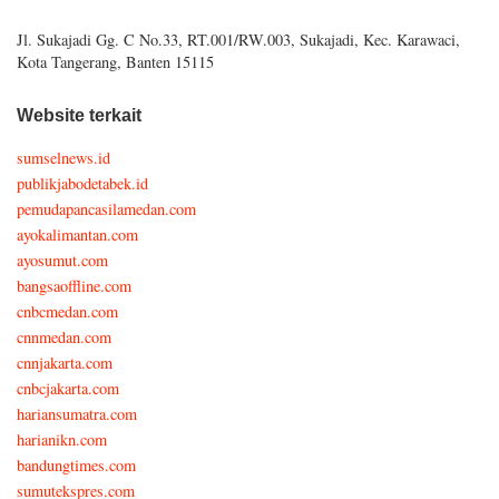
Jl. Sukajadi Gg. C No.33, RT.001/RW.003, Sukajadi, Kec. Karawaci,
Kota Tangerang, Banten 15115
Website terkait
sumselnews.id
publikjabodetabek.id
pemudapancasilamedan.com
ayokalimantan.com
ayosumut.com
bangsaoffline.com
cnbcmedan.com
cnnmedan.com
cnnjakarta.com
cnbcjakarta.com
hariansumatra.com
harianikn.com
bandungtimes.com
sumutekspres.com