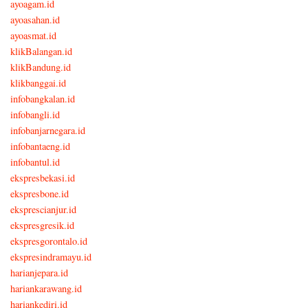
ayoagam.id
ayoasahan.id
ayoasmat.id
klikBalangan.id
klikBandung.id
klikbanggai.id
infobangkalan.id
infobangli.id
infobanjarnegara.id
infobantaeng.id
infobantul.id
ekspresbekasi.id
ekspresbone.id
eksprescianjur.id
ekspresgresik.id
ekspresgorontalo.id
ekspresindramayu.id
harianjepara.id
hariankarawang.id
hariankediri.id