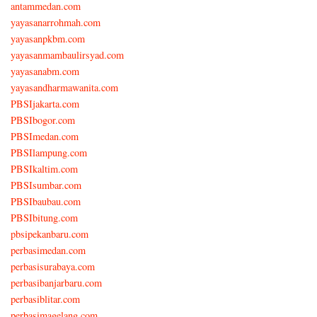
antammedan.com
yayasanarrohmah.com
yayasanpkbm.com
yayasanmambaulirsyad.com
yayasanabm.com
yayasandharmawanita.com
PBSIjakarta.com
PBSIbogor.com
PBSImedan.com
PBSIlampung.com
PBSIkaltim.com
PBSIsumbar.com
PBSIbaubau.com
PBSIbitung.com
pbsipekanbaru.com
perbasimedan.com
perbasisurabaya.com
perbasibanjarbaru.com
perbasiblitar.com
perbasimagelang.com