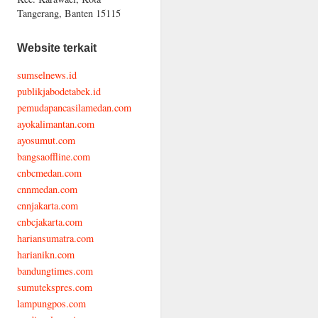
Tangerang, Banten 15115
Website terkait
sumselnews.id
publikjabodetabek.id
pemudapancasilamedan.com
ayokalimantan.com
ayosumut.com
bangsaoffline.com
cnbcmedan.com
cnnmedan.com
cnnjakarta.com
cnbcjakarta.com
hariansumatra.com
harianikn.com
bandungtimes.com
sumutekspres.com
lampungpos.com