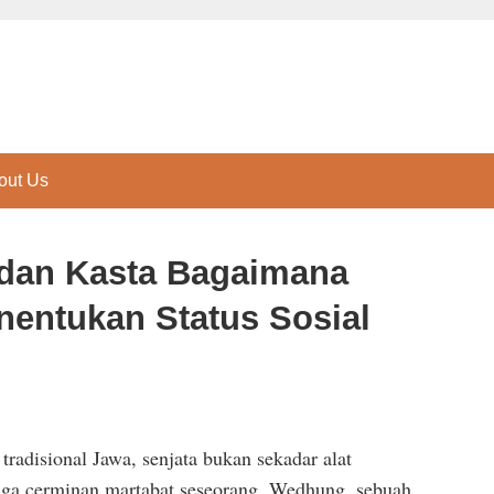
out Us
 dan Kasta Bagaimana
entukan Status Sosial
tradisional Jawa, senjata bukan sekadar alat
uga cerminan martabat seseorang. Wedhung, sebuah