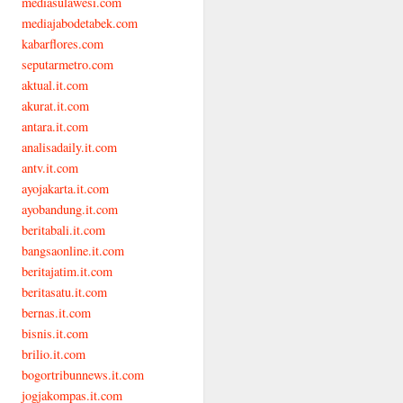
mediasulawesi.com
mediajabodetabek.com
kabarflores.com
seputarmetro.com
aktual.it.com
akurat.it.com
antara.it.com
analisadaily.it.com
antv.it.com
ayojakarta.it.com
ayobandung.it.com
beritabali.it.com
bangsaonline.it.com
beritajatim.it.com
beritasatu.it.com
bernas.it.com
bisnis.it.com
brilio.it.com
bogortribunnews.it.com
jogjakompas.it.com