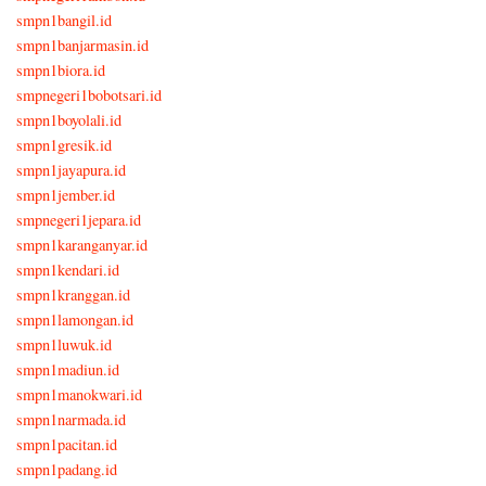
smpn1bangil.id
smpn1banjarmasin.id
smpn1biora.id
smpnegeri1bobotsari.id
smpn1boyolali.id
smpn1gresik.id
smpn1jayapura.id
smpn1jember.id
smpnegeri1jepara.id
smpn1karanganyar.id
smpn1kendari.id
smpn1kranggan.id
smpn1lamongan.id
smpn1luwuk.id
smpn1madiun.id
smpn1manokwari.id
smpn1narmada.id
smpn1pacitan.id
smpn1padang.id