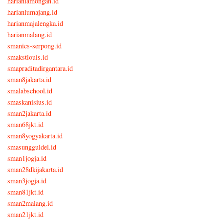
harianlamongan.id
harianlumajang.id
harianmajalengka.id
harianmalang.id
smanics-serpong.id
smakstlouis.id
smapraditadirgantara.id
sman8jakarta.id
smalabschool.id
smaskanisius.id
sman2jakarta.id
sman68jkt.id
sman8yogyakarta.id
smasungguldel.id
sman1jogja.id
sman28dkijakarta.id
sman3jogja.id
sman81jkt.id
sman2malang.id
sman21jkt.id