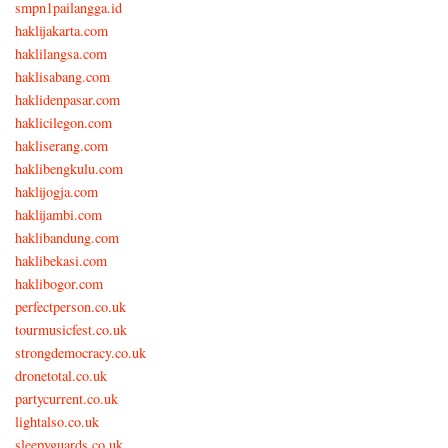
smpn1pailangga.id
haklijakarta.com
haklilangsa.com
haklisabang.com
haklidenpasar.com
haklicilegon.com
hakliserang.com
haklibengkulu.com
haklijogja.com
haklijambi.com
haklibandung.com
haklibekasi.com
haklibogor.com
perfectperson.co.uk
tourmusicfest.co.uk
strongdemocracy.co.uk
dronetotal.co.uk
partycurrent.co.uk
lightalso.co.uk
sleepyguards.co.uk