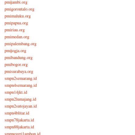
pmijambi.org
pmigorontalo.org
pmimaluku.org
pmipapua.org
pmiriau.org
pmimedan.org
pmipalembang.org
pmijogja.org
pmibandung.org
pmibogor.org
pmisurabaya.org
smpn2semarang.id
smpn4semarang.id
smpn14jkt.id
smpn2lumajang.id
smpn2sutojayan.id
smpn4blitar.id
smpn78jakarta.id
smpn88jakarta.id
smpnegeri1ambon.id