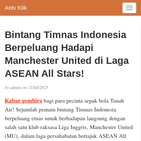
Antv Klik
T
o
g
g
Bintang Timnas Indonesia
l
e
Berpeluang Hadapi
n
a
Manchester United di Laga
v
ASEAN All Stars!
i
g
a
by
admin
on
21/04/2025
t
i
Kabar gembira
bagi para pecinta sepak bola Tanah
o
Air! Sejumlah pemain bintang Timnas Indonesia
n
berpeluang emas untuk berhadapan langsung dengan
salah satu klub raksasa Liga Inggris, Manchester United
(MU), dalam laga persahabatan bertajuk ASEAN All