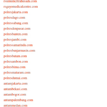
rsumumcitrahusada.com
rsgayomedicalcentre.com
polresjakarta.com
polresdago.com
polressabang.com
polresdenpasar.com
polresbanten.com
polresjambi.com
polressamarinda.com
polresbanjarmasin.com
polresbatam.com
polresambon.com
polresbima.com
polresmataram.com
polresdumai.com
antamjakarta.com
antambekasi.com
antambogor.com
antampalembang.com
antammedan.com