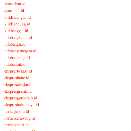
ayoasahan.id
ayoasmat.id
klikBalangan.id
klikBandung.id
klikbanggai.id
infobangkalan.id
infobangli.id
infobanjarnegara.id
infobantaeng.id
infobantul.id
ekspresbekasi.id
ekspresbone.id
eksprescianjur.id
ekspresgresik.id
ekspresgorontalo.id
ekspresindramayu.id
harianjepara.id
hariankarawang.id
hariankediri.id