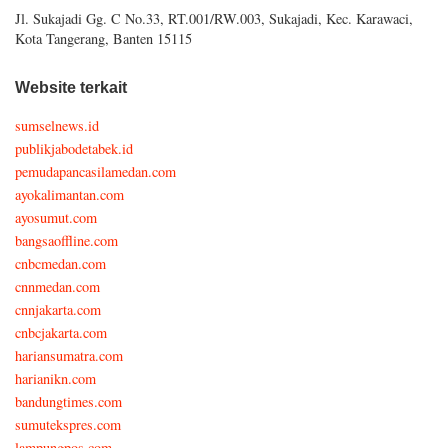
Jl. Sukajadi Gg. C No.33, RT.001/RW.003, Sukajadi, Kec. Karawaci,
Kota Tangerang, Banten 15115
Website terkait
sumselnews.id
publikjabodetabek.id
pemudapancasilamedan.com
ayokalimantan.com
ayosumut.com
bangsaoffline.com
cnbcmedan.com
cnnmedan.com
cnnjakarta.com
cnbcjakarta.com
hariansumatra.com
harianikn.com
bandungtimes.com
sumutekspres.com
lampungpos.com