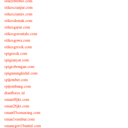
stikesbrebes.com
stikescianjur.com
stikesciamis.com
stikesdemak.com
stikesgarut.com
stikesgorontalo.com
stikesgowa.com
stikesgresik.com
spigresik.com
spigianyar.com
spigrobongan.com
spigunungkidul.com
spijember.com
spijombang.com
dianflores.id
sman48jkt.com
sman26jkt.com
sman03semarang.com
sman1sumbar.com
smanegeri1bantul.com