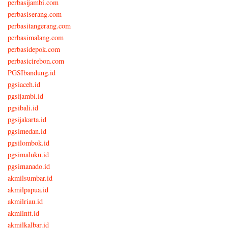
perbasijambi.com
perbasiserang.com
perbasitangerang.com
perbasimalang.com
perbasidepok.com
perbasicirebon.com
PGSIbandung.id
pgsiaceh.id
pgsijambi.id
pgsibali.id
pgsijakarta.id
pgsimedan.id
pgsilombok.id
pgsimaluku.id
pgsimanado.id
akmilsumbar.id
akmilpapua.id
akmilriau.id
akmilntt.id
akmilkalbar.id