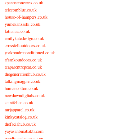
spanosconcerns.co.uk
telecomblue.co.uk
house-of-hampers.co.uk
yumekanzashi.co.uk
fatnanas.co.uk
emilykatedesign.co.uk
crossfelloutdoors.co.uk
yorkroadreconditioned.co.uk
rfrankoutdoors.co.uk
teaparentrepeat.co.uk
thegenerationhub.co.uk
talkingmagpie.co.uk
humancotton.co.uk
newdawndigitals.co.uk
saintfelice.co.uk
mrjapparel.co.uk
kinkycatalog.co.uk
thefaciahub.co.uk
yayasanbinabakti.com
paudtunasbangsa.com