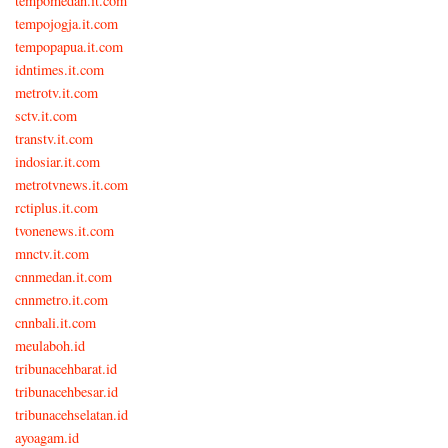
tempomedan.it.com
tempojogja.it.com
tempopapua.it.com
idntimes.it.com
metrotv.it.com
sctv.it.com
transtv.it.com
indosiar.it.com
metrotvnews.it.com
rctiplus.it.com
tvonenews.it.com
mnctv.it.com
cnnmedan.it.com
cnnmetro.it.com
cnnbali.it.com
meulaboh.id
tribunacehbarat.id
tribunacehbesar.id
tribunacehselatan.id
ayoagam.id