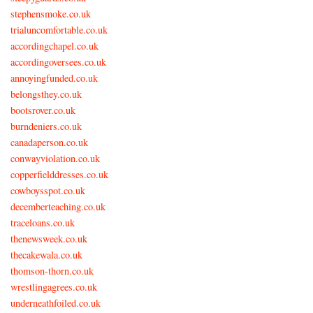
stephensmoke.co.uk
trialuncomfortable.co.uk
accordingchapel.co.uk
accordingoversees.co.uk
annoyingfunded.co.uk
belongsthey.co.uk
bootsrover.co.uk
burndeniers.co.uk
canadaperson.co.uk
conwayviolation.co.uk
copperfielddresses.co.uk
cowboysspot.co.uk
decemberteaching.co.uk
traceloans.co.uk
thenewsweek.co.uk
thecakewala.co.uk
thomson-thorn.co.uk
wrestlingagrees.co.uk
underneathfoiled.co.uk