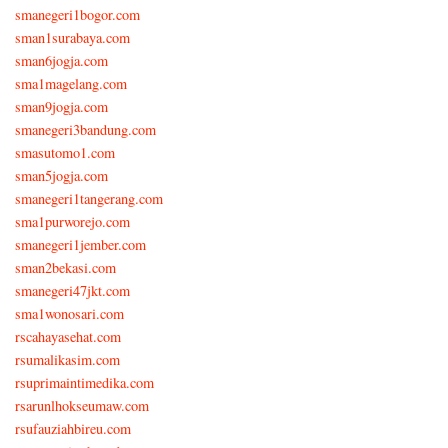
smanegeri1bogor.com
sman1surabaya.com
sman6jogja.com
sma1magelang.com
sman9jogja.com
smanegeri3bandung.com
smasutomo1.com
sman5jogja.com
smanegeri1tangerang.com
sma1purworejo.com
smanegeri1jember.com
sman2bekasi.com
smanegeri47jkt.com
sma1wonosari.com
rscahayasehat.com
rsumalikasim.com
rsuprimaintimedika.com
rsarunlhokseumaw.com
rsufauziahbireu.com