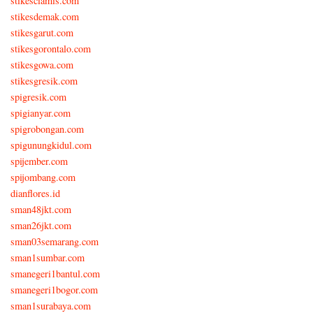
stikesciamis.com
stikesdemak.com
stikesgarut.com
stikesgorontalo.com
stikesgowa.com
stikesgresik.com
spigresik.com
spigianyar.com
spigrobongan.com
spigunungkidul.com
spijember.com
spijombang.com
dianflores.id
sman48jkt.com
sman26jkt.com
sman03semarang.com
sman1sumbar.com
smanegeri1bantul.com
smanegeri1bogor.com
sman1surabaya.com