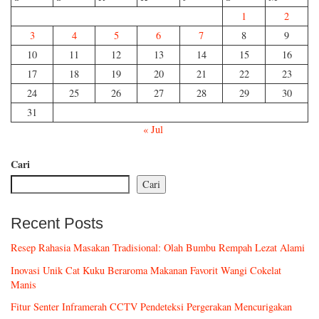
1
2
3
4
5
6
7
8
9
10
11
12
13
14
15
16
17
18
19
20
21
22
23
24
25
26
27
28
29
30
31
« Jul
Cari
Cari
Recent Posts
Resep Rahasia Masakan Tradisional: Olah Bumbu Rempah Lezat Alami
Inovasi Unik Cat Kuku Beraroma Makanan Favorit Wangi Cokelat
Manis
Fitur Senter Inframerah CCTV Pendeteksi Pergerakan Mencurigakan