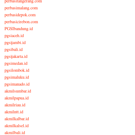
perbasitangerang.com
perbasimalang.com
perbasidepok.com
perbasicirebon.com
PGSIbandung.id
pgsiaceh.id
pgsijambi.id
pgsibali.id
pgsijakarta.id
pgsimedan.id
pgsilombok.id
pgsimaluku.id
pgsimanado.id
akmilsumbar.id
akmilpapua.id
akmilriau.id
akmilntt.id
akmilkalbar.id
akmilkalsel.id
akmilbali.id