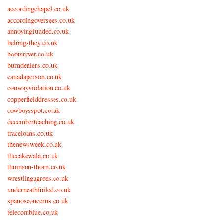
accordingchapel.co.uk
accordingoversees.co.uk
annoyingfunded.co.uk
belongsthey.co.uk
bootsrover.co.uk
burndeniers.co.uk
canadaperson.co.uk
conwayviolation.co.uk
copperfielddresses.co.uk
cowboysspot.co.uk
decemberteaching.co.uk
traceloans.co.uk
thenewsweek.co.uk
thecakewala.co.uk
thomson-thorn.co.uk
wrestlingagrees.co.uk
underneathfoiled.co.uk
spanosconcerns.co.uk
telecomblue.co.uk