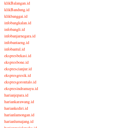
klikBalangan.id
klikBandung.id
klikbanggai.id
infobangkalan.id
infobangli.id
infobanjarnegara.id
infobantaeng.id
infobantul.id
ekspresbekasi.id
ekspresbone.id
eksprescianjur.id
ekspresgresik.id
ekspresgorontalo.id
ekspresindramayu.id
harianjepara.id
hariankarawang.id
hariankediri.id
harianlamongan.id
harianlumajang.id
harianmajalengka.id