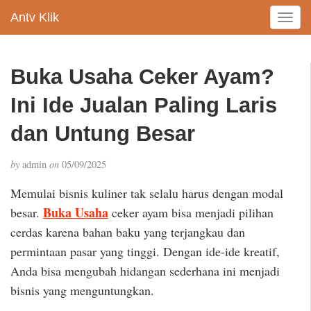
Antv Klik
T
o
g
g
Buka Usaha Ceker Ayam?
l
e
Ini Ide Jualan Paling Laris
n
a
dan Untung Besar
v
i
by
admin
on
05/09/2025
g
a
Memulai bisnis kuliner tak selalu harus dengan modal
t
Buka Usaha
besar.
ceker ayam bisa menjadi pilihan
i
cerdas karena bahan baku yang terjangkau dan
o
n
permintaan pasar yang tinggi. Dengan ide-ide kreatif,
Anda bisa mengubah hidangan sederhana ini menjadi
bisnis yang menguntungkan.