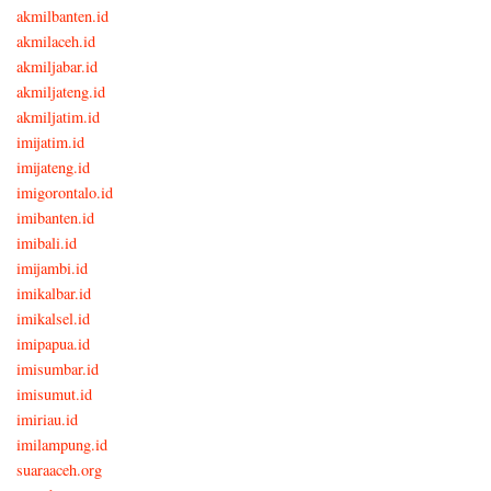
akmilbanten.id
akmilaceh.id
akmiljabar.id
akmiljateng.id
akmiljatim.id
imijatim.id
imijateng.id
imigorontalo.id
imibanten.id
imibali.id
imijambi.id
imikalbar.id
imikalsel.id
imipapua.id
imisumbar.id
imisumut.id
imiriau.id
imilampung.id
suaraaceh.org