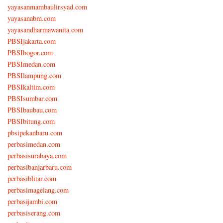
yayasanmambaulirsyad.com
yayasanabm.com
yayasandharmawanita.com
PBSIjakarta.com
PBSIbogor.com
PBSImedan.com
PBSIlampung.com
PBSIkaltim.com
PBSIsumbar.com
PBSIbaubau.com
PBSIbitung.com
pbsipekanbaru.com
perbasimedan.com
perbasisurabaya.com
perbasibanjarbaru.com
perbasiblitar.com
perbasimagelang.com
perbasijambi.com
perbasiserang.com