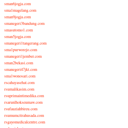
sman6jogja.com
sma1magelang.com
sman9jogja.com
smanegeri3bandung.com
smasutomo1.com
sman5jogja.com
smanegeri1tangerang.com
sma1purworejo.com
smanegeri1jember.com
sman2bekasi.com
smanegeri47jkt.com
sma1wonosari.com
rscahayasehat.com
rsumalikasim.com
rsuprimaintimedika.com
rsarunlhokseumaw.com
rsufauziahbireu.com
rsumumcitrahusada.com
rsgayomedicalcentre.com