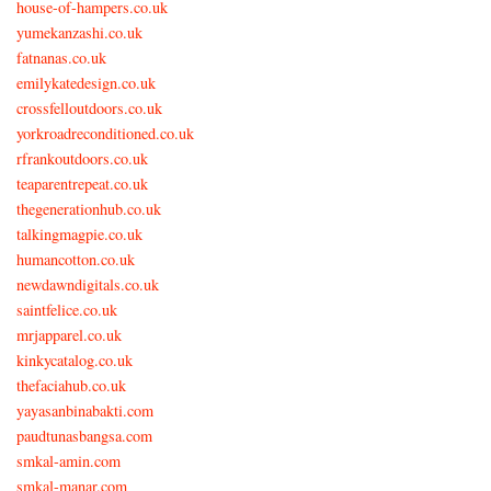
house-of-hampers.co.uk
yumekanzashi.co.uk
fatnanas.co.uk
emilykatedesign.co.uk
crossfelloutdoors.co.uk
yorkroadreconditioned.co.uk
rfrankoutdoors.co.uk
teaparentrepeat.co.uk
thegenerationhub.co.uk
talkingmagpie.co.uk
humancotton.co.uk
newdawndigitals.co.uk
saintfelice.co.uk
mrjapparel.co.uk
kinkycatalog.co.uk
thefaciahub.co.uk
yayasanbinabakti.com
paudtunasbangsa.com
smkal-amin.com
smkal-manar.com