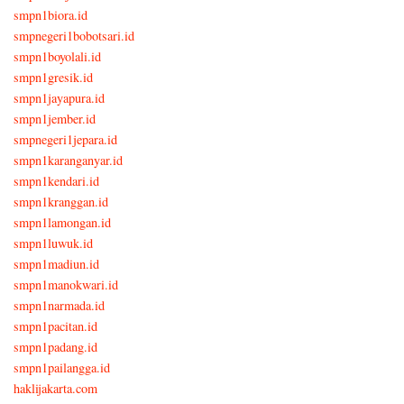
smpn1biora.id
smpnegeri1bobotsari.id
smpn1boyolali.id
smpn1gresik.id
smpn1jayapura.id
smpn1jember.id
smpnegeri1jepara.id
smpn1karanganyar.id
smpn1kendari.id
smpn1kranggan.id
smpn1lamongan.id
smpn1luwuk.id
smpn1madiun.id
smpn1manokwari.id
smpn1narmada.id
smpn1pacitan.id
smpn1padang.id
smpn1pailangga.id
haklijakarta.com