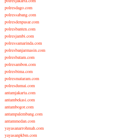
polresjakarta.com
polresdago.com
polressabang.com
polresdenpasar.com
polresbanten.com
polresjambi.com
polressamarinda.com
polresbanjarmasin.com
polresbatam.com
polresambon.com
polresbima.com
polresmataram.com
polresdumai.com
antamjakarta.com
antambekasi.com
antambogor.com
antampalembang.com
antammedan.com
yayasanarrohmah.com
yayasanpkbm.com