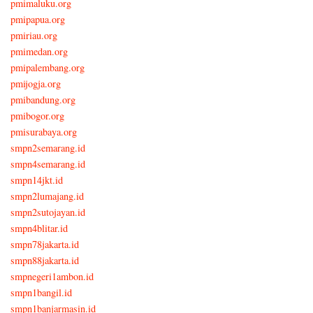
pmimaluku.org
pmipapua.org
pmiriau.org
pmimedan.org
pmipalembang.org
pmijogja.org
pmibandung.org
pmibogor.org
pmisurabaya.org
smpn2semarang.id
smpn4semarang.id
smpn14jkt.id
smpn2lumajang.id
smpn2sutojayan.id
smpn4blitar.id
smpn78jakarta.id
smpn88jakarta.id
smpnegeri1ambon.id
smpn1bangil.id
smpn1banjarmasin.id