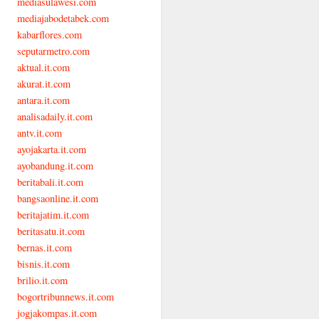
mediasulawesi.com
mediajabodetabek.com
kabarflores.com
seputarmetro.com
aktual.it.com
akurat.it.com
antara.it.com
analisadaily.it.com
antv.it.com
ayojakarta.it.com
ayobandung.it.com
beritabali.it.com
bangsaonline.it.com
beritajatim.it.com
beritasatu.it.com
bernas.it.com
bisnis.it.com
brilio.it.com
bogortribunnews.it.com
jogjakompas.it.com