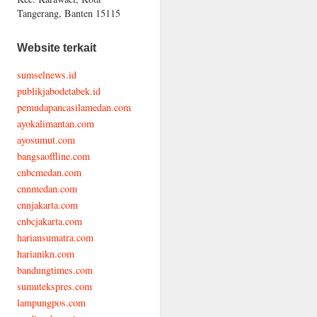
Tangerang, Banten 15115
Website terkait
sumselnews.id
publikjabodetabek.id
pemudapancasilamedan.com
ayokalimantan.com
ayosumut.com
bangsaoffline.com
cnbcmedan.com
cnnmedan.com
cnnjakarta.com
cnbcjakarta.com
hariansumatra.com
harianikn.com
bandungtimes.com
sumutekspres.com
lampungpos.com