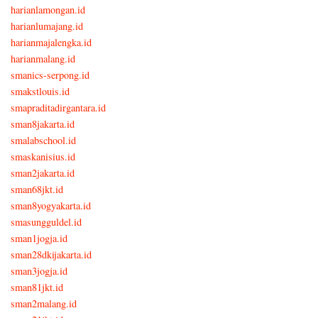
harianlamongan.id
harianlumajang.id
harianmajalengka.id
harianmalang.id
smanics-serpong.id
smakstlouis.id
smapraditadirgantara.id
sman8jakarta.id
smalabschool.id
smaskanisius.id
sman2jakarta.id
sman68jkt.id
sman8yogyakarta.id
smasungguldel.id
sman1jogja.id
sman28dkijakarta.id
sman3jogja.id
sman81jkt.id
sman2malang.id