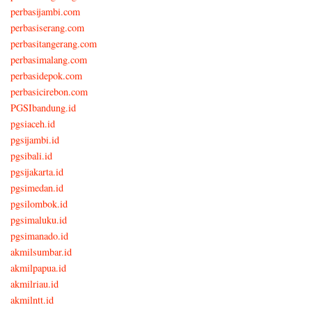
perbasijambi.com
perbasiserang.com
perbasitangerang.com
perbasimalang.com
perbasidepok.com
perbasicirebon.com
PGSIbandung.id
pgsiaceh.id
pgsijambi.id
pgsibali.id
pgsijakarta.id
pgsimedan.id
pgsilombok.id
pgsimaluku.id
pgsimanado.id
akmilsumbar.id
akmilpapua.id
akmilriau.id
akmilntt.id