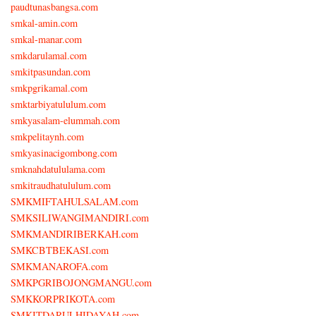
paudtunasbangsa.com
smkal-amin.com
smkal-manar.com
smkdarulamal.com
smkitpasundan.com
smkpgrikamal.com
smktarbiyatululum.com
smkyasalam-elummah.com
smkpelitaynh.com
smkyasinacigombong.com
smknahdatululama.com
smkitraudhatululum.com
SMKMIFTAHULSALAM.com
SMKSILIWANGIMANDIRI.com
SMKMANDIRIBERKAH.com
SMKCBTBEKASI.com
SMKMANAROFA.com
SMKPGRIBOJONGMANGU.com
SMKKORPRIKOTA.com
SMKITDARULHIDAYAH.com