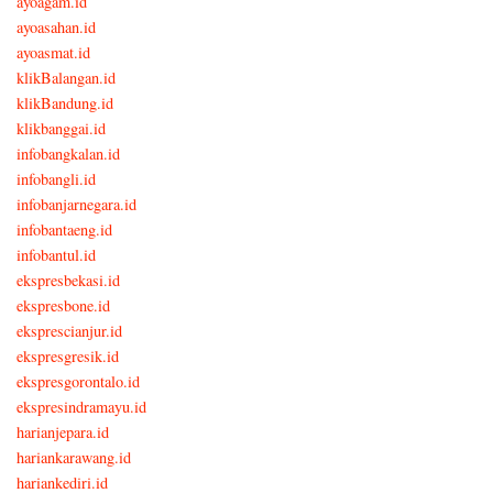
ayoagam.id
ayoasahan.id
ayoasmat.id
klikBalangan.id
klikBandung.id
klikbanggai.id
infobangkalan.id
infobangli.id
infobanjarnegara.id
infobantaeng.id
infobantul.id
ekspresbekasi.id
ekspresbone.id
eksprescianjur.id
ekspresgresik.id
ekspresgorontalo.id
ekspresindramayu.id
harianjepara.id
hariankarawang.id
hariankediri.id