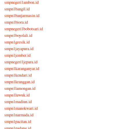
smpnegeri1ambon.id
smpn1bangil.id
smpn1banjarmasin.id
smpn1biora.id
smpnegeri1bobotsari.id
smpn1boyolali.id
smpn1gresik.id
smpn1jayapura.id
smpn1jember.id
smpnegeri1jepara.id
smpn1karanganyar.id
smpn1kendari.id
smpn1kranggan.id
smpn1lamongan.id
smpn1luwuk.id
smpn1madiun.id
smpn1manokwari.id
smpn1narmada.id
smpn1pacitan.id
smpn1padang.id