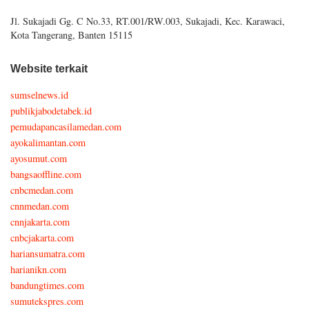
Jl. Sukajadi Gg. C No.33, RT.001/RW.003, Sukajadi, Kec. Karawaci,
Kota Tangerang, Banten 15115
Website terkait
sumselnews.id
publikjabodetabek.id
pemudapancasilamedan.com
ayokalimantan.com
ayosumut.com
bangsaoffline.com
cnbcmedan.com
cnnmedan.com
cnnjakarta.com
cnbcjakarta.com
hariansumatra.com
harianikn.com
bandungtimes.com
sumutekspres.com