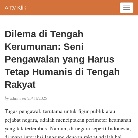
Antv Klik
T
o
g
g
Dilema di Tengah
l
e
Kerumunan: Seni
n
a
Pengawalan yang Harus
v
Tetap Humanis di Tengah
i
g
Rakyat
a
t
i
by
admin
on
23/11/2025
o
Tugas pengawal, terutama untuk figur publik atau
n
pejabat negara, adalah menciptakan perimeter keamanan
yang tak tertembus. Namun, di negara seperti Indonesia,
di mana interaksi langsung dengan rakyat adalah hal