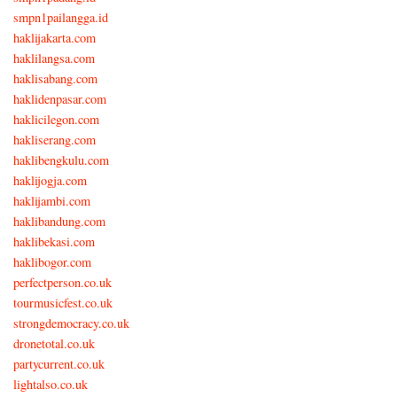
smpn1pailangga.id
haklijakarta.com
haklilangsa.com
haklisabang.com
haklidenpasar.com
haklicilegon.com
hakliserang.com
haklibengkulu.com
haklijogja.com
haklijambi.com
haklibandung.com
haklibekasi.com
haklibogor.com
perfectperson.co.uk
tourmusicfest.co.uk
strongdemocracy.co.uk
dronetotal.co.uk
partycurrent.co.uk
lightalso.co.uk