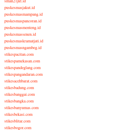
sman21jkt.id
puskesmasjakut.id
puskesmasmampang.id
puskesmaspancoran.id
puskesmasmenteng.id
puskesmassenen.id
puskesmaskramatjati.id
puskesmasngambeg.id
stikespacitan.com
stikespamekasan.com
stikespandeglang.com
stikespangandaran.com
stikesacehbarat.com
stikesbadung.com
stikesbanggai.com
stikesbangka.com
stikesbanyumas.com
stikesbekasi.com
stikesblitar.com
stikesbogor.com