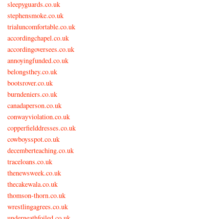
sleepyguards.co.uk
stephensmoke.co.uk
trialuncomfortable.co.uk
accordingchapel.co.uk
accordingoversees.co.uk
annoyingfunded.co.uk
belongsthey.co.uk
bootsrover.co.uk
burndeniers.co.uk
canadaperson.co.uk
conwayviolation.co.uk
copperfielddresses.co.uk
cowboysspot.co.uk
decemberteaching.co.uk
traceloans.co.uk
thenewsweek.co.uk
thecakewala.co.uk
thomson-thorn.co.uk
wrestlingagrees.co.uk
underneathfoiled.co.uk