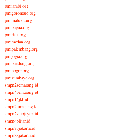
pmijambi.org
pmigorontalo.org
pmimaluku.org
pmipapua.org
pmiriau.org
pmimedan.org
pmipalembang.org
pmijogja.org
pmibandung.org
pmibogor.org
pmisurabaya.org
smpn2semarang.id
smpn4semarang.id
smpn14jkt.id
smpn2lumajang.id
smpn2sutojayan.id
smpn4blitar.id
smpn78jakarta.id
smpn88jakarta.id