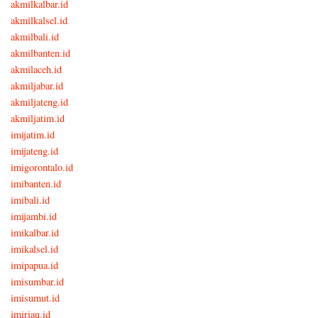
akmilkalbar.id
akmilkalsel.id
akmilbali.id
akmilbanten.id
akmilaceh.id
akmiljabar.id
akmiljateng.id
akmiljatim.id
imijatim.id
imijateng.id
imigorontalo.id
imibanten.id
imibali.id
imijambi.id
imikalbar.id
imikalsel.id
imipapua.id
imisumbar.id
imisumut.id
imiriau.id