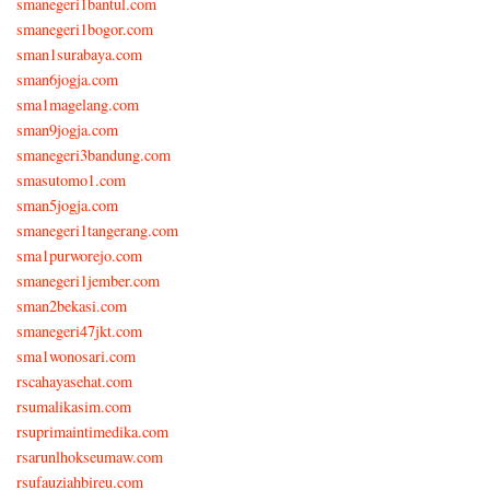
smanegeri1bantul.com
smanegeri1bogor.com
sman1surabaya.com
sman6jogja.com
sma1magelang.com
sman9jogja.com
smanegeri3bandung.com
smasutomo1.com
sman5jogja.com
smanegeri1tangerang.com
sma1purworejo.com
smanegeri1jember.com
sman2bekasi.com
smanegeri47jkt.com
sma1wonosari.com
rscahayasehat.com
rsumalikasim.com
rsuprimaintimedika.com
rsarunlhokseumaw.com
rsufauziahbireu.com