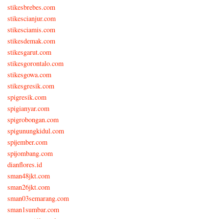
stikesbrebes.com
stikescianjur.com
stikesciamis.com
stikesdemak.com
stikesgarut.com
stikesgorontalo.com
stikesgowa.com
stikesgresik.com
spigresik.com
spigianyar.com
spigrobongan.com
spigunungkidul.com
spijember.com
spijombang.com
dianflores.id
sman48jkt.com
sman26jkt.com
sman03semarang.com
sman1sumbar.com