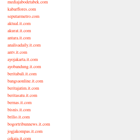
mediajabodetabek.com
kabarflores.com
seputarmetro.com
aktual.it.com
akurat.it.com
antara.it.com
analisadaily.it.com
antv.it.com
ayojakarta.it.com
ayobandung.it.com
beritabali.it.com
bangsaonline.it.com
beritajatim.it.com
beritasatu.it.com
bernas.it.com
bisnis.it.com
brilio.it.com
bogortribunnews.it.com
jogjakompas.it.com
cekaja.it.com