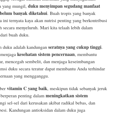
duku menyimpan segudang manfaat
ya yang mungil,
belum banyak diketahui
. Buah tropis yang banyak
 ini ternyata kaya akan nutrisi penting yang berkontribusi
uh secara menyeluruh. Mari kita telaah lebih dalam
 dari buah duku.
seratnya yang cukup tinggi
ah duku adalah kandungan
.
kesehatan sistem pencernaan
k menjaga
, membantu
ar, mencegah sembelit, dan menjaga keseimbangan
umsi duku secara teratur dapat membantu Anda terhindar
ncernaan yang mengganggu.
vitamin C yang baik
mber
, meskipun tidak sebanyak jeruk
meningkatkan sistem
C berperan penting dalam
ngi sel-sel dari kerusakan akibat radikal bebas, dan
esi.
Kandungan antioksidan dalam duku juga