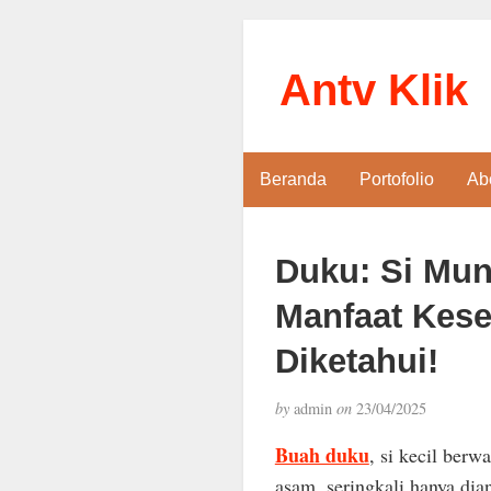
Antv Klik
Beranda
Portofolio
Ab
Duku: Si Mu
Manfaat Kese
Diketahui!
by
admin
on
23/04/2025
Buah duku
, si kecil berw
asam, seringkali hanya di