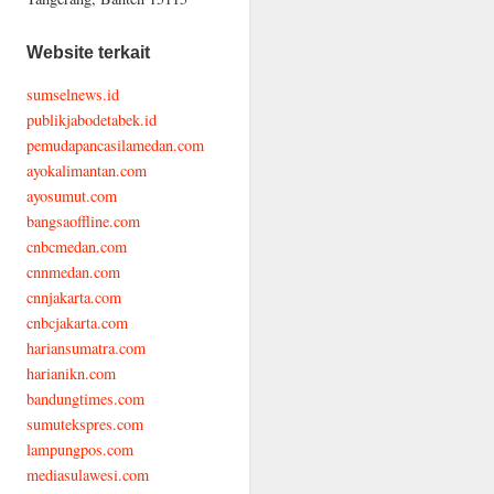
Website terkait
sumselnews.id
publikjabodetabek.id
pemudapancasilamedan.com
ayokalimantan.com
ayosumut.com
bangsaoffline.com
cnbcmedan.com
cnnmedan.com
cnnjakarta.com
cnbcjakarta.com
hariansumatra.com
harianikn.com
bandungtimes.com
sumutekspres.com
lampungpos.com
mediasulawesi.com