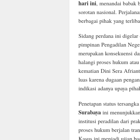
hari ini
, menandai babak 
sorotan nasional. Perjala
berbagai pihak yang terliba
Sidang perdana ini digel
pimpinan Pengadilan Negeri
merupakan konsekuensi dar
halangi proses hukum ata
kematian Dini Sera Afriant
luas karena dugaan pengan
indikasi adanya upaya piha
Penetapan status tersangka
Surabaya
ini menunjukkan
institusi peradilan dari pr
proses hukum berjalan tran
Kasus ini menjadi ujian bag