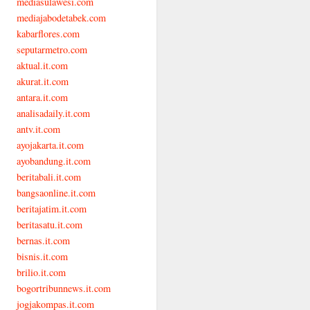
mediasulawesi.com
mediajabodetabek.com
kabarflores.com
seputarmetro.com
aktual.it.com
akurat.it.com
antara.it.com
analisadaily.it.com
antv.it.com
ayojakarta.it.com
ayobandung.it.com
beritabali.it.com
bangsaonline.it.com
beritajatim.it.com
beritasatu.it.com
bernas.it.com
bisnis.it.com
brilio.it.com
bogortribunnews.it.com
jogjakompas.it.com