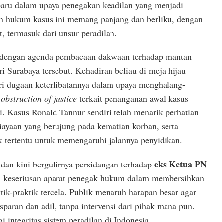
baru dalam upaya penegakan keadilan yang menjadi
nan hukum kasus ini memang panjang dan berliku, dengan
t, termasuk dari unsur peradilan.
ar dengan agenda pembacaan dakwaan terhadap mantan
 Surabaya tersebut. Kehadiran beliau di meja hijau
i dugaan keterlibatannya dalam upaya menghalang-
u
obstruction of justice
terkait penanganan awal kasus
i. Kasus Ronald Tannur sendiri telah menarik perhatian
iayaan yang berujung pada kematian korban, serta
k tertentu untuk memengaruhi jalannya penyidikan.
eks Ketua PN
 dan kini bergulirnya persidangan terhadap
 keseriusan aparat penegak hukum dalam membersihkan
aktik-praktik tercela. Publik menaruh harapan besar agar
sparan dan adil, tanpa intervensi dari pihak mana pun.
i integritas sistem peradilan di Indonesia.