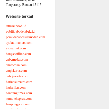
Tangerang, Banten 15115
Website terkait
sumselnews.id
publikjabodetabek.id
pemudapancasilamedan.com
ayokalimantan.com
ayosumut.com
bangsaoffline.com
cnbcmedan.com
cnnmedan.com
cnnjakarta.com
cnbcjakarta.com
hariansumatra.com
harianikn.com
bandungtimes.com
sumutekspres.com
lampungpos.com