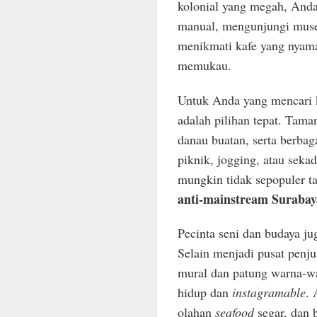
kolonial yang megah, Anda
manual, mengunjungi mus
menikmati kafe yang nyama
memukau.
Untuk Anda yang mencari 
adalah pilihan tepat. Tama
danau buatan, serta berbag
piknik, jogging, atau seka
mungkin tidak sepopuler t
anti-mainstream Surabay
Pecinta seni dan budaya j
Selain menjadi pusat penjua
mural dan patung warna-wa
hidup dan
instagramable
. 
olahan
seafood
segar, dan b