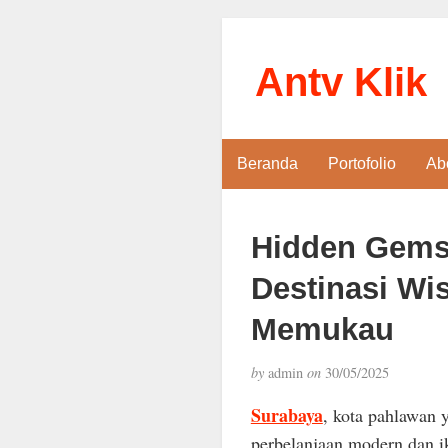
Antv Klik
Beranda
Portofolio
Ab
Hidden Gems
Destinasi Wi
Memukau
by
admin
on
30/05/2025
Surabaya
, kota pahlawan 
perbelanjaan modern dan i