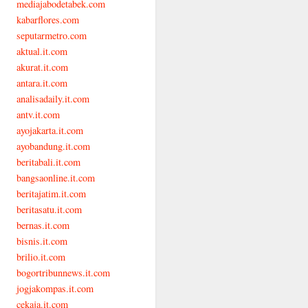
mediajabodetabek.com
kabarflores.com
seputarmetro.com
aktual.it.com
akurat.it.com
antara.it.com
analisadaily.it.com
antv.it.com
ayojakarta.it.com
ayobandung.it.com
beritabali.it.com
bangsaonline.it.com
beritajatim.it.com
beritasatu.it.com
bernas.it.com
bisnis.it.com
brilio.it.com
bogortribunnews.it.com
jogjakompas.it.com
cekaja.it.com