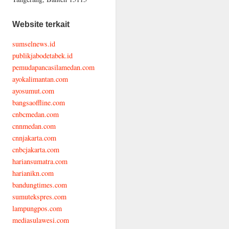
Website terkait
sumselnews.id
publikjabodetabek.id
pemudapancasilamedan.com
ayokalimantan.com
ayosumut.com
bangsaoffline.com
cnbcmedan.com
cnnmedan.com
cnnjakarta.com
cnbcjakarta.com
hariansumatra.com
harianikn.com
bandungtimes.com
sumutekspres.com
lampungpos.com
mediasulawesi.com