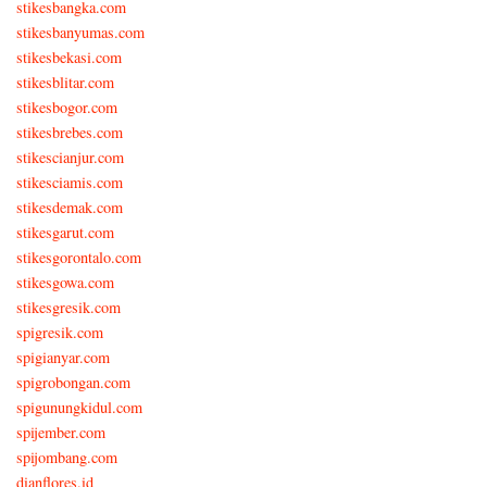
stikesbangka.com
stikesbanyumas.com
stikesbekasi.com
stikesblitar.com
stikesbogor.com
stikesbrebes.com
stikescianjur.com
stikesciamis.com
stikesdemak.com
stikesgarut.com
stikesgorontalo.com
stikesgowa.com
stikesgresik.com
spigresik.com
spigianyar.com
spigrobongan.com
spigunungkidul.com
spijember.com
spijombang.com
dianflores.id