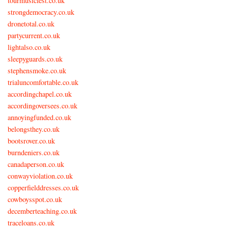
tourmusicfest.co.uk
strongdemocracy.co.uk
dronetotal.co.uk
partycurrent.co.uk
lightalso.co.uk
sleepyguards.co.uk
stephensmoke.co.uk
trialuncomfortable.co.uk
accordingchapel.co.uk
accordingoversees.co.uk
annoyingfunded.co.uk
belongsthey.co.uk
bootsrover.co.uk
burndeniers.co.uk
canadaperson.co.uk
conwayviolation.co.uk
copperfielddresses.co.uk
cowboysspot.co.uk
decemberteaching.co.uk
traceloans.co.uk