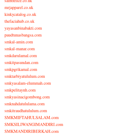
saintfelice.co.uk
mrjapparel.co.uk
kinkycatalog.co.uk
thefaciahub.co.uk
yayasanbinabakti.com
paudtunasbangsa.com
smkal-amin.com
smkal-manar.com
smkdarulamal.com
smkitpasundan.com
smkpgrikamal.com
smktarbiyatululum.com
smkyasalam-elummah.com
smkpelitaynh.com
smkyasinacigombong.com
smknahdatululama.com
smkitraudhatululum.com
SMKMIFTAHULSALAM.com
SMKSILIWANGIMANDIRI.com
SMKMANDIRIBERKAH.com