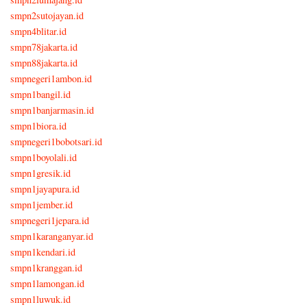
smpn2sutojayan.id
smpn4blitar.id
smpn78jakarta.id
smpn88jakarta.id
smpnegeri1ambon.id
smpn1bangil.id
smpn1banjarmasin.id
smpn1biora.id
smpnegeri1bobotsari.id
smpn1boyolali.id
smpn1gresik.id
smpn1jayapura.id
smpn1jember.id
smpnegeri1jepara.id
smpn1karanganyar.id
smpn1kendari.id
smpn1kranggan.id
smpn1lamongan.id
smpn1luwuk.id