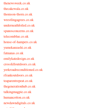
thenewsweek.co.uk
thecakewala.co.uk
thomson-thorn.co.uk
wrestlingagrees.co.uk
underneathfoiled.co.uk
spanosconcerns.co.uk
telecomblue.co.uk
house-of-hampers.co.uk
yumekanzashi.co.uk
fatnanas.co.uk
emilykatedesign.co.uk
crossfelloutdoors.co.uk
yorkroadreconditioned.co.uk
rfrankoutdoors.co.uk
teaparentrepeat.co.uk
thegenerationhub.co.uk
talkingmagpie.co.uk
humancotton.co.uk
newdawndigitals.co.uk