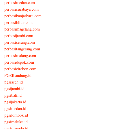
perbasimedan.com
perbasisurabaya.com
perbasibanjarbaru.com
perbasiblitar.com
perbasimagelang.com
perbasijambi.com
perbasiserang.com
perbasitangerang.com
perbasimalang.com
perbasidepok.com
perbasicirebon.com
PGSIbandung.id
pgsiaceh.id
pgsijambi.id
pgsibali.id
pgsijakarta.id
pgsimedan.id
pgsilombok.id
pgsimaluku.id
pgsimanado.id