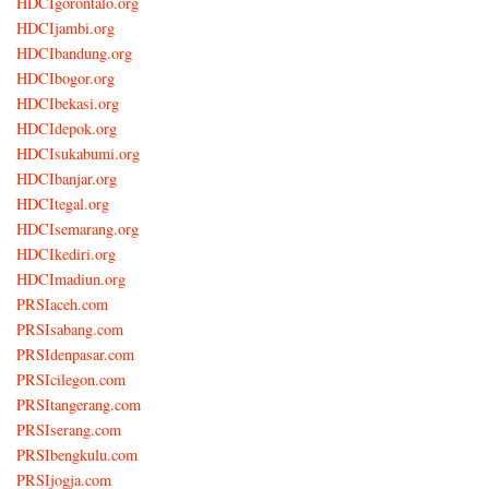
HDCIgorontalo.org
HDCIjambi.org
HDCIbandung.org
HDCIbogor.org
HDCIbekasi.org
HDCIdepok.org
HDCIsukabumi.org
HDCIbanjar.org
HDCItegal.org
HDCIsemarang.org
HDCIkediri.org
HDCImadiun.org
PRSIaceh.com
PRSIsabang.com
PRSIdenpasar.com
PRSIcilegon.com
PRSItangerang.com
PRSIserang.com
PRSIbengkulu.com
PRSIjogja.com