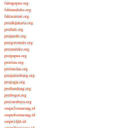
faktapapua.org
faktamaluku.org
faktasumut.org
pmidkijakarta.org
pmibali.org
pmijambi.org
pmigorontalo.org
pmimaluku.org
pmipapua.org
pmiriau.org
pmimedan.org
pmipalembang.org
pmijogja.org
pmibandung.org
pmibogor.org
pmisurabaya.org
smpn2semarang.id
smpn4semarang.id
smpn14jkt.id
smpn2lumajang.id