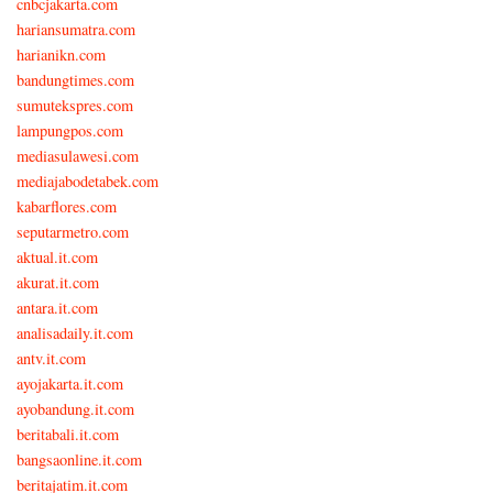
cnbcjakarta.com
hariansumatra.com
harianikn.com
bandungtimes.com
sumutekspres.com
lampungpos.com
mediasulawesi.com
mediajabodetabek.com
kabarflores.com
seputarmetro.com
aktual.it.com
akurat.it.com
antara.it.com
analisadaily.it.com
antv.it.com
ayojakarta.it.com
ayobandung.it.com
beritabali.it.com
bangsaonline.it.com
beritajatim.it.com