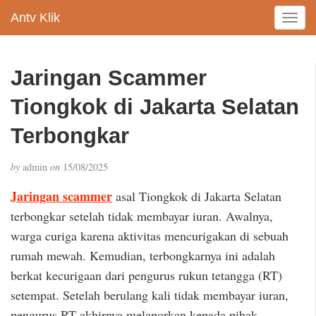
Antv Klik
T
o
g
g
Jaringan Scammer
l
e
Tiongkok di Jakarta Selatan
n
a
Terbongkar
v
i
by
admin
on
15/08/2025
g
a
Jaringan scammer
asal Tiongkok di Jakarta Selatan
t
terbongkar setelah tidak membayar iuran. Awalnya,
i
warga curiga karena aktivitas mencurigakan di sebuah
o
n
rumah mewah. Kemudian, terbongkarnya ini adalah
berkat kecurigaan dari pengurus rukun tetangga (RT)
setempat. Setelah berulang kali tidak membayar iuran,
pengurus RT akhirnya melaporkan kepada pihak