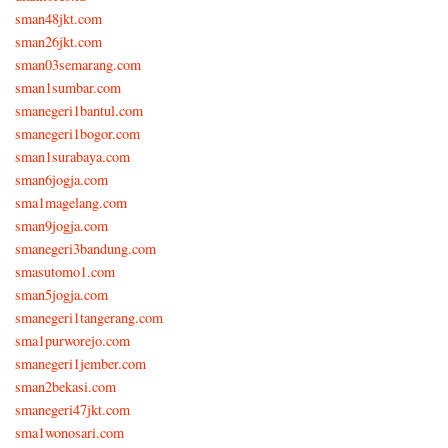
sman48jkt.com
sman26jkt.com
sman03semarang.com
sman1sumbar.com
smanegeri1bantul.com
smanegeri1bogor.com
sman1surabaya.com
sman6jogja.com
sma1magelang.com
sman9jogja.com
smanegeri3bandung.com
smasutomo1.com
sman5jogja.com
smanegeri1tangerang.com
sma1purworejo.com
smanegeri1jember.com
sman2bekasi.com
smanegeri47jkt.com
sma1wonosari.com