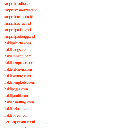
smpn1madiun.id
smpn1manokwari.id
smpn1narmada.id
smpn1pacitan.id
smpn1padang.id
smpn1pailangga.id
haklijakarta.com
haklilangsa.com
haklisabang.com
haklidenpasar.com
haklicilegon.com
hakliserang.com
haklibengkulu.com
haklijogja.com
haklijambi.com
haklibandung.com
haklibekasi.com
haklibogor.com
perfectperson.co.uk