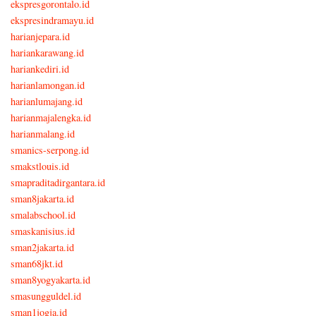
ekspresgorontalo.id
ekspresindramayu.id
harianjepara.id
hariankarawang.id
hariankediri.id
harianlamongan.id
harianlumajang.id
harianmajalengka.id
harianmalang.id
smanics-serpong.id
smakstlouis.id
smapraditadirgantara.id
sman8jakarta.id
smalabschool.id
smaskanisius.id
sman2jakarta.id
sman68jkt.id
sman8yogyakarta.id
smasungguldel.id
sman1jogja.id