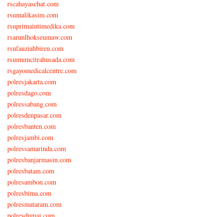
rscahayasehat.com
rsumalikasim.com
rsuprimaintimedika.com
rsarunlhokseumaw.com
rsufauziahbireu.com
rsumumcitrahusada.com
rsgayomedicalcentre.com
polresjakarta.com
polresdago.com
polressabang.com
polresdenpasar.com
polresbanten.com
polresjambi.com
polressamarinda.com
polresbanjarmasin.com
polresbatam.com
polresambon.com
polresbima.com
polresmataram.com
polresdumai.com