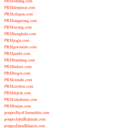
PRSIsabang.com
PRSIdenpasar.com
PRSIcilegon.com
PRSItangerang.com
PRSIserang.com
PRSIbengkulu.com
PRSIjogja.com
PRSIgorontalo.com
PRSIjambi.com
PRSIbandung.com
PRSIbekasi.com
PRSIbogor.com
PRSIcimahi.com
PRSIcirebon.com
PRSIdepok.com
PRSIsukabumi.com
PRSIbanjar.com
ponpesIhyaUlumuddin.com
ponpesJabalRahmah.com
ponpesDarulKhairat.com