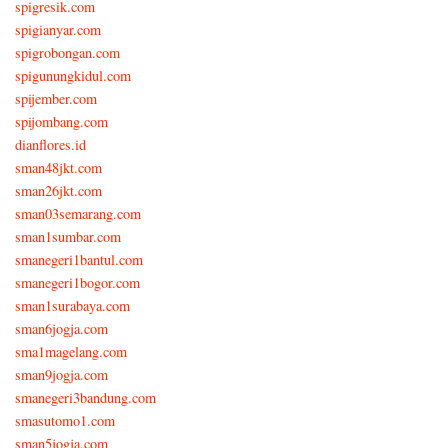
spigresik.com
spigianyar.com
spigrobongan.com
spigunungkidul.com
spijember.com
spijombang.com
dianflores.id
sman48jkt.com
sman26jkt.com
sman03semarang.com
sman1sumbar.com
smanegeri1bantul.com
smanegeri1bogor.com
sman1surabaya.com
sman6jogja.com
sma1magelang.com
sman9jogja.com
smanegeri3bandung.com
smasutomo1.com
sman5jogja.com