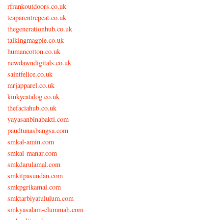
rfrankoutdoors.co.uk
teaparentrepeat.co.uk
thegenerationhub.co.uk
talkingmagpie.co.uk
humancotton.co.uk
newdawndigitals.co.uk
saintfelice.co.uk
mrjapparel.co.uk
kinkycatalog.co.uk
thefaciahub.co.uk
yayasanbinabakti.com
paudtunasbangsa.com
smkal-amin.com
smkal-manar.com
smkdarulamal.com
smkitpasundan.com
smkpgrikamal.com
smktarbiyatululum.com
smkyasalam-elummah.com