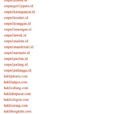
smpnegeri1jepara.id
smpn1karanganyar.id
smpn1kendari.id
smpn1kranggan.id
smpn1lamongan.id
smpn1luwuk.id
smpn1madiun.id
smpn1manokwari.id
smpn1narmada.id
smpn1pacitan.id
smpn1padang.id
smpn1pailangga.id
haklijakarta.com
haklilangsa.com
haklisabang.com
haklidenpasar.com
haklicilegon.com
hakliserang.com
haklibengkulu.com