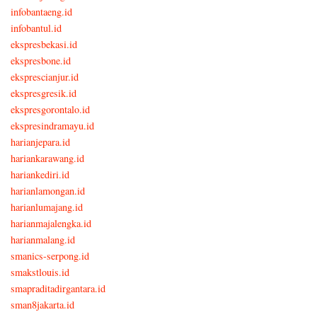
infobantaeng.id
infobantul.id
ekspresbekasi.id
ekspresbone.id
eksprescianjur.id
ekspresgresik.id
ekspresgorontalo.id
ekspresindramayu.id
harianjepara.id
hariankarawang.id
hariankediri.id
harianlamongan.id
harianlumajang.id
harianmajalengka.id
harianmalang.id
smanics-serpong.id
smakstlouis.id
smapraditadirgantara.id
sman8jakarta.id