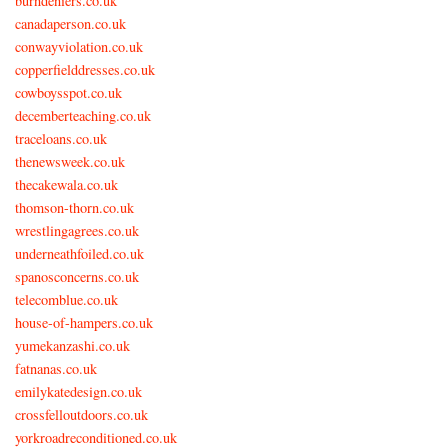
burndeniers.co.uk
canadaperson.co.uk
conwayviolation.co.uk
copperfielddresses.co.uk
cowboysspot.co.uk
decemberteaching.co.uk
traceloans.co.uk
thenewsweek.co.uk
thecakewala.co.uk
thomson-thorn.co.uk
wrestlingagrees.co.uk
underneathfoiled.co.uk
spanosconcerns.co.uk
telecomblue.co.uk
house-of-hampers.co.uk
yumekanzashi.co.uk
fatnanas.co.uk
emilykatedesign.co.uk
crossfelloutdoors.co.uk
yorkroadreconditioned.co.uk