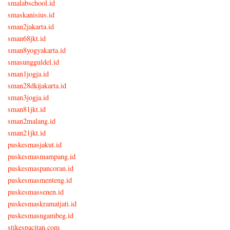
smalabschool.id
smaskanisius.id
sman2jakarta.id
sman68jkt.id
sman8yogyakarta.id
smasungguldel.id
sman1jogja.id
sman28dkijakarta.id
sman3jogja.id
sman81jkt.id
sman2malang.id
sman21jkt.id
puskesmasjakut.id
puskesmasmampang.id
puskesmaspancoran.id
puskesmasmenteng.id
puskesmassenen.id
puskesmaskramatjati.id
puskesmasngambeg.id
stikespacitan.com