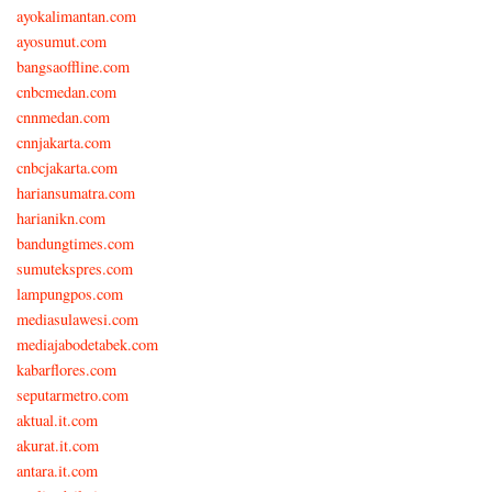
ayokalimantan.com
ayosumut.com
bangsaoffline.com
cnbcmedan.com
cnnmedan.com
cnnjakarta.com
cnbcjakarta.com
hariansumatra.com
harianikn.com
bandungtimes.com
sumutekspres.com
lampungpos.com
mediasulawesi.com
mediajabodetabek.com
kabarflores.com
seputarmetro.com
aktual.it.com
akurat.it.com
antara.it.com