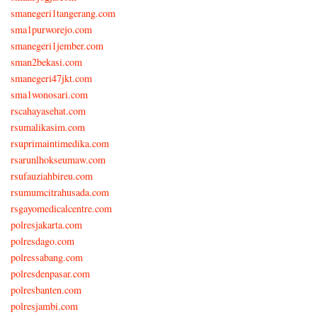
smanegeri1tangerang.com
sma1purworejo.com
smanegeri1jember.com
sman2bekasi.com
smanegeri47jkt.com
sma1wonosari.com
rscahayasehat.com
rsumalikasim.com
rsuprimaintimedika.com
rsarunlhokseumaw.com
rsufauziahbireu.com
rsumumcitrahusada.com
rsgayomedicalcentre.com
polresjakarta.com
polresdago.com
polressabang.com
polresdenpasar.com
polresbanten.com
polresjambi.com