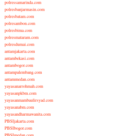
polressamarinda.com
polresbanjarmasin.com
polresbatam.com
polresambon.com
polresbima.com
polresmataram.com
polresdumai.com
antamjakarta.com
antambekasi.com
antambogor.com
antampalembang.com
antammedan.com
yayasanarrohmah.com
yayasanpkbm.com
yayasanmambaulirsyad.com
yayasanabm.com
yayasandharmawanita.com
PBSIjakarta.com
PBSIbogor.com
PBSImedan.com