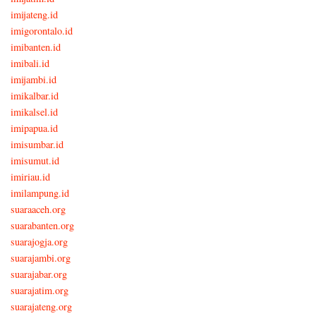
imijateng.id
imigorontalo.id
imibanten.id
imibali.id
imijambi.id
imikalbar.id
imikalsel.id
imipapua.id
imisumbar.id
imisumut.id
imiriau.id
imilampung.id
suaraaceh.org
suarabanten.org
suarajogja.org
suarajambi.org
suarajabar.org
suarajatim.org
suarajateng.org