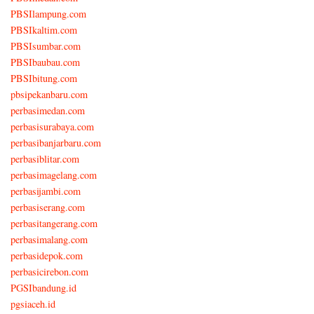
PBSIlampung.com
PBSIkaltim.com
PBSIsumbar.com
PBSIbaubau.com
PBSIbitung.com
pbsipekanbaru.com
perbasimedan.com
perbasisurabaya.com
perbasibanjarbaru.com
perbasiblitar.com
perbasimagelang.com
perbasijambi.com
perbasiserang.com
perbasitangerang.com
perbasimalang.com
perbasidepok.com
perbasicirebon.com
PGSIbandung.id
pgsiaceh.id