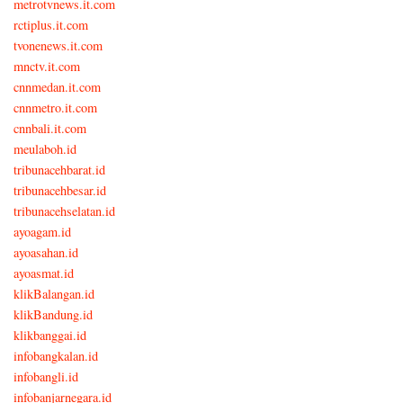
metrotvnews.it.com
rctiplus.it.com
tvonenews.it.com
mnctv.it.com
cnnmedan.it.com
cnnmetro.it.com
cnnbali.it.com
meulaboh.id
tribunacehbarat.id
tribunacehbesar.id
tribunacehselatan.id
ayoagam.id
ayoasahan.id
ayoasmat.id
klikBalangan.id
klikBandung.id
klikbanggai.id
infobangkalan.id
infobangli.id
infobanjarnegara.id