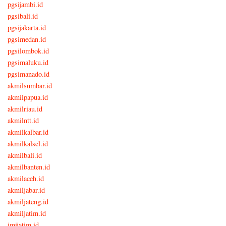
pgsijambi.id
pgsibali.id
pgsijakarta.id
pgsimedan.id
pgsilombok.id
pgsimaluku.id
pgsimanado.id
akmilsumbar.id
akmilpapua.id
akmilriau.id
akmilntt.id
akmilkalbar.id
akmilkalsel.id
akmilbali.id
akmilbanten.id
akmilaceh.id
akmiljabar.id
akmiljateng.id
akmiljatim.id
imijatim.id