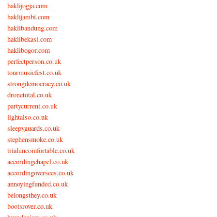
haklijogja.com
haklijambi.com
haklibandung.com
haklibekasi.com
haklibogor.com
perfectperson.co.uk
tourmusicfest.co.uk
strongdemocracy.co.uk
dronetotal.co.uk
partycurrent.co.uk
lightalso.co.uk
sleepyguards.co.uk
stephensmoke.co.uk
trialuncomfortable.co.uk
accordingchapel.co.uk
accordingoversees.co.uk
annoyingfunded.co.uk
belongsthey.co.uk
bootsrover.co.uk