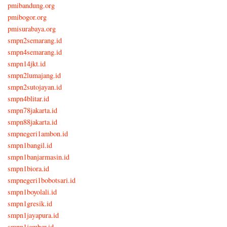
pmibandung.org
pmibogor.org
pmisurabaya.org
smpn2semarang.id
smpn4semarang.id
smpn14jkt.id
smpn2lumajang.id
smpn2sutojayan.id
smpn4blitar.id
smpn78jakarta.id
smpn88jakarta.id
smpnegeri1ambon.id
smpn1bangil.id
smpn1banjarmasin.id
smpn1biora.id
smpnegeri1bobotsari.id
smpn1boyolali.id
smpn1gresik.id
smpn1jayapura.id
smpn1jember.id