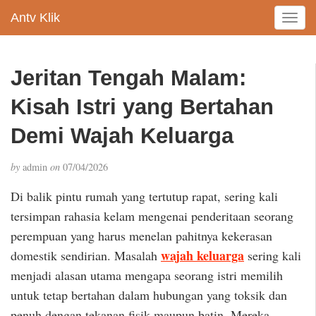
Antv Klik
T
o
g
g
Jeritan Tengah Malam:
l
e
Kisah Istri yang Bertahan
n
a
Demi Wajah Keluarga
v
i
by
admin
on
07/04/2026
g
a
Di balik pintu rumah yang tertutup rapat, sering kali
t
tersimpan rahasia kelam mengenai penderitaan seorang
i
perempuan yang harus menelan pahitnya kekerasan
o
n
wajah keluarga
domestik sendirian. Masalah
sering kali
menjadi alasan utama mengapa seorang istri memilih
untuk tetap bertahan dalam hubungan yang toksik dan
penuh dengan tekanan fisik maupun batin. Mereka