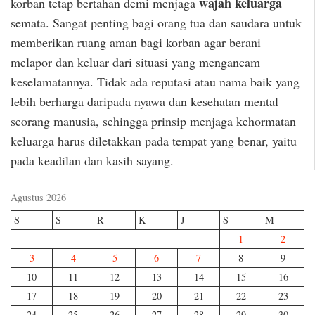
wajah keluarga
korban tetap bertahan demi menjaga
semata. Sangat penting bagi orang tua dan saudara untuk
memberikan ruang aman bagi korban agar berani
melapor dan keluar dari situasi yang mengancam
keselamatannya. Tidak ada reputasi atau nama baik yang
lebih berharga daripada nyawa dan kesehatan mental
seorang manusia, sehingga prinsip menjaga kehormatan
keluarga harus diletakkan pada tempat yang benar, yaitu
pada keadilan dan kasih sayang.
Agustus 2026
S
S
R
K
J
S
M
1
2
3
4
5
6
7
8
9
10
11
12
13
14
15
16
17
18
19
20
21
22
23
24
25
26
27
28
29
30