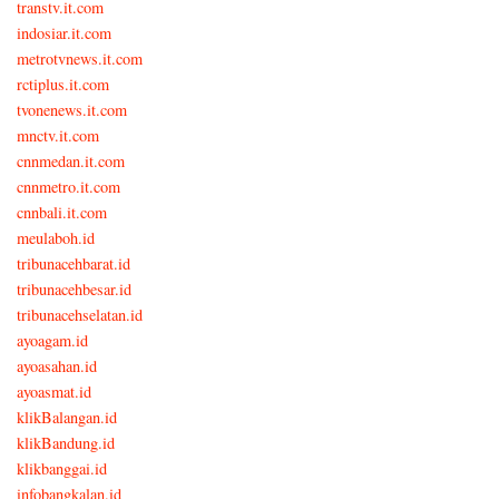
transtv.it.com
indosiar.it.com
metrotvnews.it.com
rctiplus.it.com
tvonenews.it.com
mnctv.it.com
cnnmedan.it.com
cnnmetro.it.com
cnnbali.it.com
meulaboh.id
tribunacehbarat.id
tribunacehbesar.id
tribunacehselatan.id
ayoagam.id
ayoasahan.id
ayoasmat.id
klikBalangan.id
klikBandung.id
klikbanggai.id
infobangkalan.id