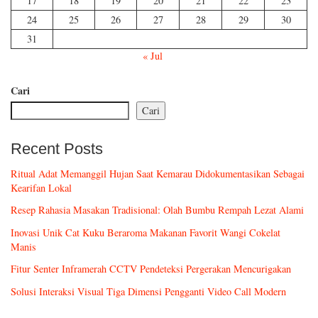
17
18
19
20
21
22
23
24
25
26
27
28
29
30
31
« Jul
Cari
Cari
Recent Posts
Ritual Adat Memanggil Hujan Saat Kemarau Didokumentasikan Sebagai
Kearifan Lokal
Resep Rahasia Masakan Tradisional: Olah Bumbu Rempah Lezat Alami
Inovasi Unik Cat Kuku Beraroma Makanan Favorit Wangi Cokelat
Manis
Fitur Senter Inframerah CCTV Pendeteksi Pergerakan Mencurigakan
Solusi Interaksi Visual Tiga Dimensi Pengganti Video Call Modern