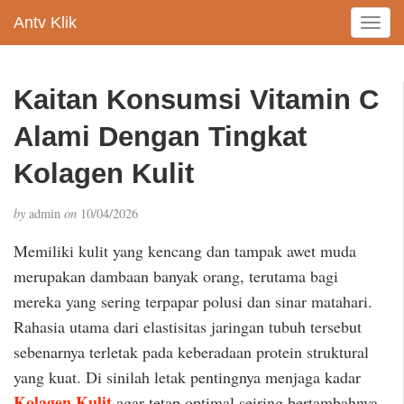
Antv Klik
T
o
g
g
Kaitan Konsumsi Vitamin C
l
e
Alami Dengan Tingkat
n
a
Kolagen Kulit
v
i
by
admin
on
10/04/2026
g
a
Memiliki kulit yang kencang dan tampak awet muda
t
merupakan dambaan banyak orang, terutama bagi
i
mereka yang sering terpapar polusi dan sinar matahari.
o
n
Rahasia utama dari elastisitas jaringan tubuh tersebut
sebenarnya terletak pada keberadaan protein struktural
yang kuat. Di sinilah letak pentingnya menjaga kadar
Kolagen Kulit
agar tetap optimal seiring bertambahnya