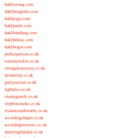
hakliserang.com
haklibengkulu.com
haklijogja.com
haklijambi.com
haklibandung.com
haklibekasi.com
haklibogor.com
perfectperson.co.uk
tourmusicfest.co.uk
strongdemocracy.co.uk
dronetotal.co.uk
partycurrent.co.uk
lightalso.co.uk
sleepyguards.co.uk
stephensmoke.co.uk
trialuncomfortable.co.uk
accordingchapel.co.uk
accordingoversees.co.uk
annoyingfunded.co.uk