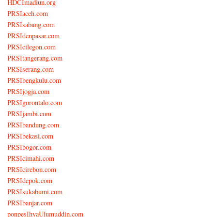
HDCImadiun.org
PRSIaceh.com
PRSIsabang.com
PRSIdenpasar.com
PRSIcilegon.com
PRSItangerang.com
PRSIserang.com
PRSIbengkulu.com
PRSIjogja.com
PRSIgorontalo.com
PRSIjambi.com
PRSIbandung.com
PRSIbekasi.com
PRSIbogor.com
PRSIcimahi.com
PRSIcirebon.com
PRSIdepok.com
PRSIsukabumi.com
PRSIbanjar.com
ponpesIhyaUlumuddin.com