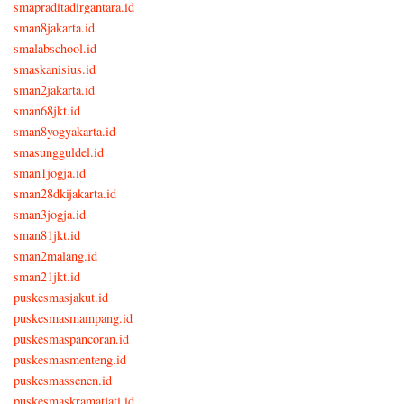
smapraditadirgantara.id
sman8jakarta.id
smalabschool.id
smaskanisius.id
sman2jakarta.id
sman68jkt.id
sman8yogyakarta.id
smasungguldel.id
sman1jogja.id
sman28dkijakarta.id
sman3jogja.id
sman81jkt.id
sman2malang.id
sman21jkt.id
puskesmasjakut.id
puskesmasmampang.id
puskesmaspancoran.id
puskesmasmenteng.id
puskesmassenen.id
puskesmaskramatjati.id