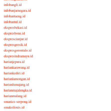
infobangli.id
infobanjarnegara.id
infobantaeng.id
infobantul.id
ekspresbekasi.id
ekspresbone.id
eksprescianjur.id
ekspresgresik.id
ekspresgorontalo.id
ekspresindramayu.id
harianjepara.id
hariankarawang.id
hariankediri.id
harianlamongan.id
harianlumajang.id
harianmajalengka.id
harianmalang.id
smanics-serpong.id
smakstlouis.id