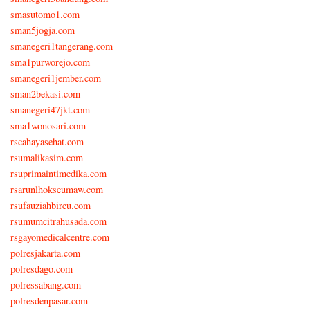
smasutomo1.com
sman5jogja.com
smanegeri1tangerang.com
sma1purworejo.com
smanegeri1jember.com
sman2bekasi.com
smanegeri47jkt.com
sma1wonosari.com
rscahayasehat.com
rsumalikasim.com
rsuprimaintimedika.com
rsarunlhokseumaw.com
rsufauziahbireu.com
rsumumcitrahusada.com
rsgayomedicalcentre.com
polresjakarta.com
polresdago.com
polressabang.com
polresdenpasar.com