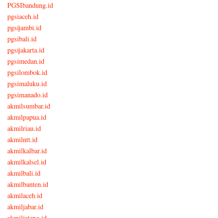
PGSIbandung.id
pgsiaceh.id
pgsijambi.id
pgsibali.id
pgsijakarta.id
pgsimedan.id
pgsilombok.id
pgsimaluku.id
pgsimanado.id
akmilsumbar.id
akmilpapua.id
akmilriau.id
akmilntt.id
akmilkalbar.id
akmilkalsel.id
akmilbali.id
akmilbanten.id
akmilaceh.id
akmiljabar.id
akmiljateng.id