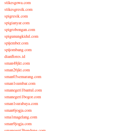
stikesgowa.com
stikesgresik.com
spigresik.com
spigianyar.com
spigrobongan.com
spigunungkidul.com
spijember.com
spijombang.com
dianflores.id
sman48jkt.com
sman26jkt.com
sman03semarang.com
sman1sumbar.com
smanegeri1bantul.com
smanegeri1bogor.com
sman1surabaya.com
sman6jogja.com
sma1magelang.com
sman9jogja.com
smanegeri3bandung.com