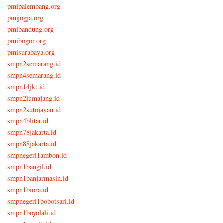
pmipalembang.org
pmijogja.org
pmibandung.org
pmibogor.org
pmisurabaya.org
smpn2semarang.id
smpn4semarang.id
smpn14jkt.id
smpn2lumajang.id
smpn2sutojayan.id
smpn4blitar.id
smpn78jakarta.id
smpn88jakarta.id
smpnegeri1ambon.id
smpn1bangil.id
smpn1banjarmasin.id
smpn1biora.id
smpnegeri1bobotsari.id
smpn1boyolali.id