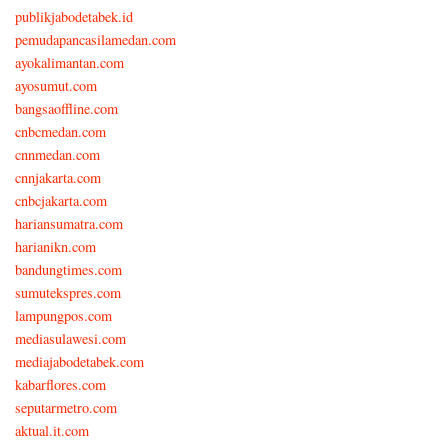
publikjabodetabek.id
pemudapancasilamedan.com
ayokalimantan.com
ayosumut.com
bangsaoffline.com
cnbcmedan.com
cnnmedan.com
cnnjakarta.com
cnbcjakarta.com
hariansumatra.com
harianikn.com
bandungtimes.com
sumutekspres.com
lampungpos.com
mediasulawesi.com
mediajabodetabek.com
kabarflores.com
seputarmetro.com
aktual.it.com