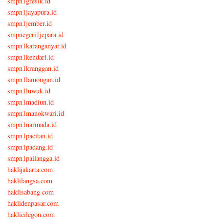
smpn1gresik.id
smpn1jayapura.id
smpn1jember.id
smpnegeri1jepara.id
smpn1karanganyar.id
smpn1kendari.id
smpn1kranggan.id
smpn1lamongan.id
smpn1luwuk.id
smpn1madiun.id
smpn1manokwari.id
smpn1narmada.id
smpn1pacitan.id
smpn1padang.id
smpn1pailangga.id
haklijakarta.com
haklilangsa.com
haklisabang.com
haklidenpasar.com
haklicilegon.com