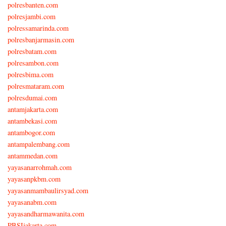
polresbanten.com
polresjambi.com
polressamarinda.com
polresbanjarmasin.com
polresbatam.com
polresambon.com
polresbima.com
polresmataram.com
polresdumai.com
antamjakarta.com
antambekasi.com
antambogor.com
antampalembang.com
antammedan.com
yayasanarrohmah.com
yayasanpkbm.com
yayasanmambaulirsyad.com
yayasanabm.com
yayasandharmawanita.com
PBSIjakarta.com