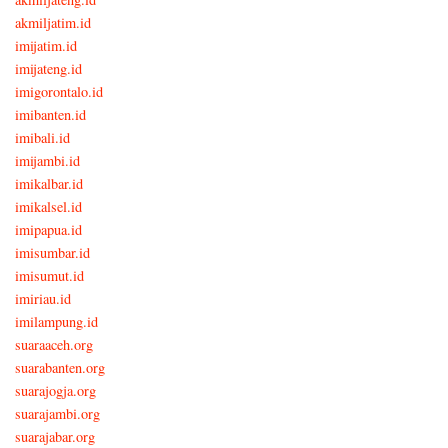
akmiljatim.id
imijatim.id
imijateng.id
imigorontalo.id
imibanten.id
imibali.id
imijambi.id
imikalbar.id
imikalsel.id
imipapua.id
imisumbar.id
imisumut.id
imiriau.id
imilampung.id
suaraaceh.org
suarabanten.org
suarajogja.org
suarajambi.org
suarajabar.org