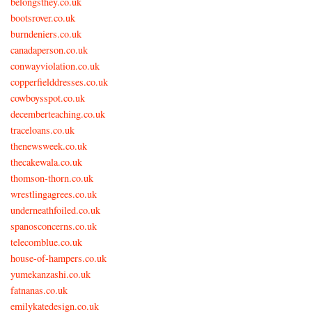
belongsthey.co.uk
bootsrover.co.uk
burndeniers.co.uk
canadaperson.co.uk
conwayviolation.co.uk
copperfielddresses.co.uk
cowboysspot.co.uk
decemberteaching.co.uk
traceloans.co.uk
thenewsweek.co.uk
thecakewala.co.uk
thomson-thorn.co.uk
wrestlingagrees.co.uk
underneathfoiled.co.uk
spanosconcerns.co.uk
telecomblue.co.uk
house-of-hampers.co.uk
yumekanzashi.co.uk
fatnanas.co.uk
emilykatedesign.co.uk