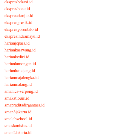
ekspresbekasi.id
ekspresbone.id
eksprescianjur.id
ekspresgresik.id
ekspresgorontalo.id
ekspresindramayu.id
harianjepara.id
hariankarawang.id
hariankediri.id
harianlamongan.id
harianlumajang.id
harianmajalengka.id
harianmalang.id
smanics-serpong.id
smakstlouis.id
smapraditadirgantara.id
sman8jakarta.id
smalabschool.id
smaskanisius.id
sman2jakarta.id