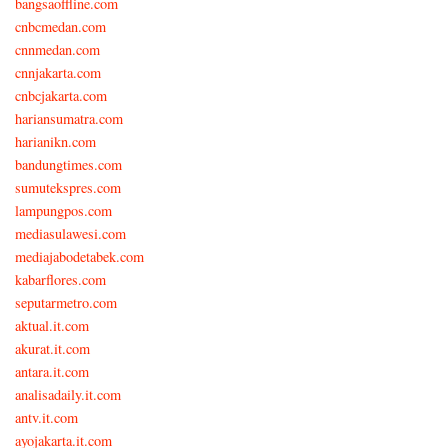
bangsaoffline.com
cnbcmedan.com
cnnmedan.com
cnnjakarta.com
cnbcjakarta.com
hariansumatra.com
harianikn.com
bandungtimes.com
sumutekspres.com
lampungpos.com
mediasulawesi.com
mediajabodetabek.com
kabarflores.com
seputarmetro.com
aktual.it.com
akurat.it.com
antara.it.com
analisadaily.it.com
antv.it.com
ayojakarta.it.com