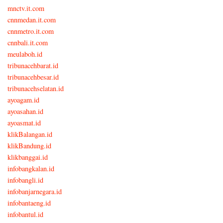
mnctv.it.com
cnnmedan.it.com
cnnmetro.it.com
cnnbali.it.com
meulaboh.id
tribunacehbarat.id
tribunacehbesar.id
tribunacehselatan.id
ayoagam.id
ayoasahan.id
ayoasmat.id
klikBalangan.id
klikBandung.id
klikbanggai.id
infobangkalan.id
infobangli.id
infobanjarnegara.id
infobantaeng.id
infobantul.id