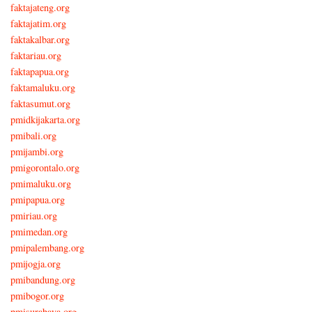
faktajateng.org
faktajatim.org
faktakalbar.org
faktariau.org
faktapapua.org
faktamaluku.org
faktasumut.org
pmidkijakarta.org
pmibali.org
pmijambi.org
pmigorontalo.org
pmimaluku.org
pmipapua.org
pmiriau.org
pmimedan.org
pmipalembang.org
pmijogja.org
pmibandung.org
pmibogor.org
pmisurabaya.org