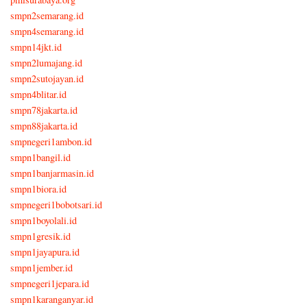
smpn2semarang.id
smpn4semarang.id
smpn14jkt.id
smpn2lumajang.id
smpn2sutojayan.id
smpn4blitar.id
smpn78jakarta.id
smpn88jakarta.id
smpnegeri1ambon.id
smpn1bangil.id
smpn1banjarmasin.id
smpn1biora.id
smpnegeri1bobotsari.id
smpn1boyolali.id
smpn1gresik.id
smpn1jayapura.id
smpn1jember.id
smpnegeri1jepara.id
smpn1karanganyar.id