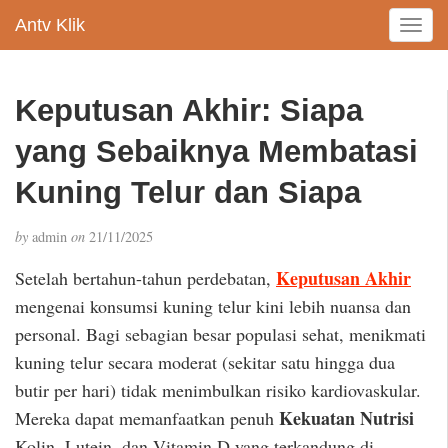
Antv Klik
T
o
g
g
Keputusan Akhir: Siapa
l
e
yang Sebaiknya Membatasi
n
a
Kuning Telur dan Siapa
v
i
by
admin
on
21/11/2025
g
a
Keputusan Akhir
Setelah bertahun-tahun perdebatan,
t
mengenai konsumsi kuning telur kini lebih nuansa dan
i
personal. Bagi sebagian besar populasi sehat, menikmati
o
n
kuning telur secara moderat (sekitar satu hingga dua
butir per hari) tidak menimbulkan risiko kardiovaskular.
Kekuatan Nutrisi
Mereka dapat memanfaatkan penuh
Kolin, Lutein, dan Vitamin D yang terkandung di