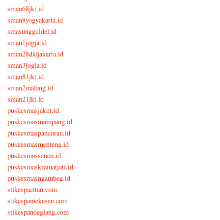
sman68jkt.id
sman8yogyakarta.id
smasungguldel.id
sman1jogja.id
sman28dkijakarta.id
sman3jogja.id
sman81jkt.id
sman2malang.id
sman21jkt.id
puskesmasjakut.id
puskesmasmampang.id
puskesmaspancoran.id
puskesmasmenteng.id
puskesmassenen.id
puskesmaskramatjati.id
puskesmasngambeg.id
stikespacitan.com
stikespamekasan.com
stikespandeglang.com