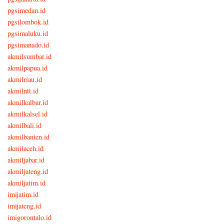
pgsimedan.id
pgsilombok.id
pgsimaluku.id
pgsimanado.id
akmilsumbar.id
akmilpapua.id
akmilriau.id
akmilntt.id
akmilkalbar.id
akmilkalsel.id
akmilbali.id
akmilbanten.id
akmilaceh.id
akmiljabar.id
akmiljateng.id
akmiljatim.id
imijatim.id
imijateng.id
imigorontalo.id