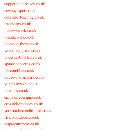
copperfielddresses.co.uk
cowboysspot.co.uk
decemberteaching.co.uk
traceloans.co.uk
thenewsweek.co.uk
thecakewala.co.uk
thomson-thorn.co.uk
wrestlingagrees.co.uk
underneathfoiled.co.uk
spanosconcerns.co.uk
telecomblue.co.uk
house-of-hampers.co.uk
yumekanzashi.co.uk
fatnanas.co.uk
emilykatedesign.co.uk
crossfelloutdoors.co.uk
yorkroadreconditioned.co.uk
rfrankoutdoors.co.uk
teaparentrepeat.co.uk