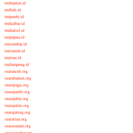
imibanten.id
imibali.id
imijambi.id
imikalbar.id
imikalsel.id
imipapua.id
imisumbar.id
imisumut.id
imiriau.id
imilampung.id
suaraaceh.org
suarabanten.org
suarajogja.org
suarajambi.org
suarajabar.org
suarajatim.org
suarajateng.org
suarariau.org
suarasumut.org
suarasumbar.org