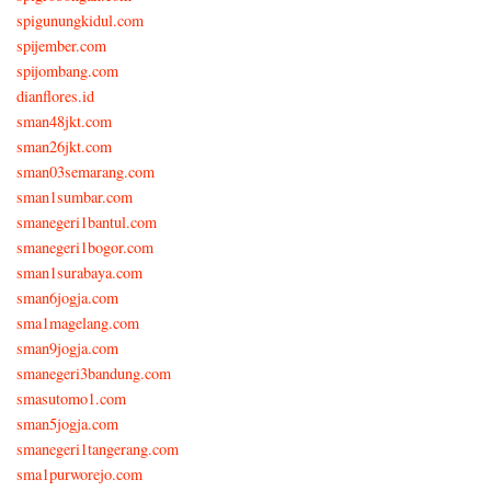
spigunungkidul.com
spijember.com
spijombang.com
dianflores.id
sman48jkt.com
sman26jkt.com
sman03semarang.com
sman1sumbar.com
smanegeri1bantul.com
smanegeri1bogor.com
sman1surabaya.com
sman6jogja.com
sma1magelang.com
sman9jogja.com
smanegeri3bandung.com
smasutomo1.com
sman5jogja.com
smanegeri1tangerang.com
sma1purworejo.com