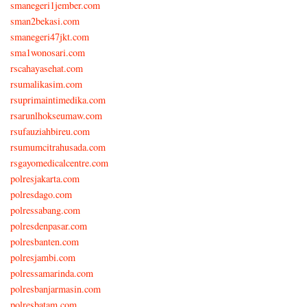
smanegeri1jember.com
sman2bekasi.com
smanegeri47jkt.com
sma1wonosari.com
rscahayasehat.com
rsumalikasim.com
rsuprimaintimedika.com
rsarunlhokseumaw.com
rsufauziahbireu.com
rsumumcitrahusada.com
rsgayomedicalcentre.com
polresjakarta.com
polresdago.com
polressabang.com
polresdenpasar.com
polresbanten.com
polresjambi.com
polressamarinda.com
polresbanjarmasin.com
polresbatam.com