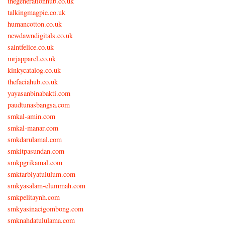
thegenerationhub.co.uk
talkingmagpie.co.uk
humancotton.co.uk
newdawndigitals.co.uk
saintfelice.co.uk
mrjapparel.co.uk
kinkycatalog.co.uk
thefaciahub.co.uk
yayasanbinabakti.com
paudtunasbangsa.com
smkal-amin.com
smkal-manar.com
smkdarulamal.com
smkitpasundan.com
smkpgrikamal.com
smktarbiyatululum.com
smkyasalam-elummah.com
smkpelitaynh.com
smkyasinacigombong.com
smknahdatululama.com