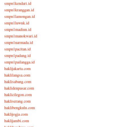
smpn1kendari.id
smpn1kranggan.id
smpn1lamongan.id
smpn1luwuk.id
smpn1madiun.id
smpn1manokwari.id
smpn1narmada.id
smpn1pacitan.id
smpn1padang.id
smpn1pailangga.id
haklijakarta.com
haklilangsa.com
haklisabang.com
haklidenpasar.com
haklicilegon.com
hakliserang.com
haklibengkulu.com
haklijogja.com
haklijambi.com