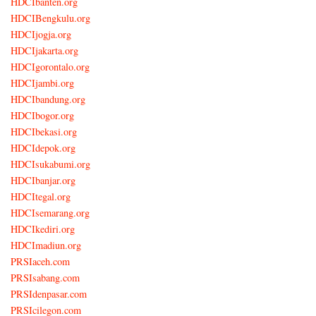
HDCIbanten.org
HDCIBengkulu.org
HDCIjogja.org
HDCIjakarta.org
HDCIgorontalo.org
HDCIjambi.org
HDCIbandung.org
HDCIbogor.org
HDCIbekasi.org
HDCIdepok.org
HDCIsukabumi.org
HDCIbanjar.org
HDCItegal.org
HDCIsemarang.org
HDCIkediri.org
HDCImadiun.org
PRSIaceh.com
PRSIsabang.com
PRSIdenpasar.com
PRSIcilegon.com