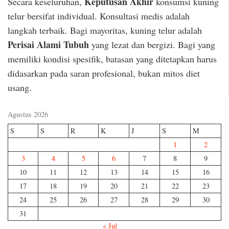
Keputusan Akhir
Secara keseluruhan,
konsumsi kuning
telur bersifat individual. Konsultasi medis adalah
langkah terbaik. Bagi mayoritas, kuning telur adalah
Perisai Alami Tubuh
yang lezat dan bergizi. Bagi yang
memiliki kondisi spesifik, batasan yang ditetapkan harus
didasarkan pada saran profesional, bukan mitos diet
usang.
Agustus 2026
S
S
R
K
J
S
M
1
2
3
4
5
6
7
8
9
10
11
12
13
14
15
16
17
18
19
20
21
22
23
24
25
26
27
28
29
30
31
« Jul