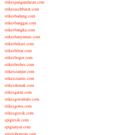
stikespangandaran.com
stikesacehbarat.com
stikesbadung.com
stikesbanggai.com
stikesbangka.com
stikesbanyumas.com
stikesbekasi.com
stikesblitar.com
stikesbogor.com
stikesbrebes.com
stikescianjur.com
stikesciamis.com
stikesdemak.com
stikesgarut.com
stikesgorontalo.com
stikesgowa.com
stikesgresik.com
spigresik.com
spigianyar.com
spigrobongan.com