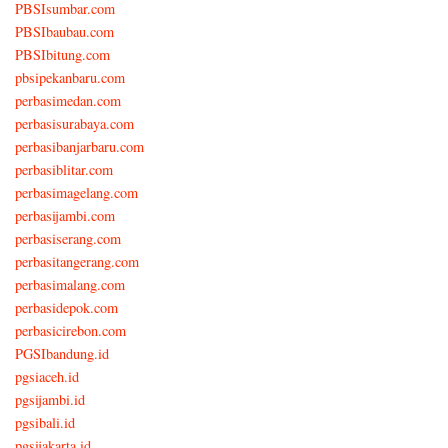
PBSIsumbar.com
PBSIbaubau.com
PBSIbitung.com
pbsipekanbaru.com
perbasimedan.com
perbasisurabaya.com
perbasibanjarbaru.com
perbasiblitar.com
perbasimagelang.com
perbasijambi.com
perbasiserang.com
perbasitangerang.com
perbasimalang.com
perbasidepok.com
perbasicirebon.com
PGSIbandung.id
pgsiaceh.id
pgsijambi.id
pgsibali.id
pgsijakarta.id