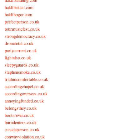
haklibandung.com
haklibekasi.com
haklibogor.com
perfectperson.co.uk
tourmusicfest.co.uk
strongdemocracy.co.uk
dronetotal.co.uk
partycurrent.co.uk
lightalso.co.uk
sleepyguards.co.uk
stephensmoke.co.uk
trialuncomfortable.co.uk
accordingchapel.co.uk
accordingoversees.co.uk
annoyingfunded.co.uk
belongsthey.co.uk
bootsrover.co.uk
burndeniers.co.uk
canadaperson.co.uk
conwayviolation.co.uk