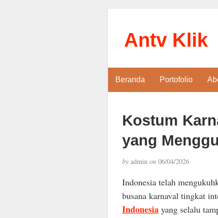
Antv Klik
Beranda
Portofolio
Ab
Kostum Karna
yang Menggu
by
admin
on
06/04/2026
Indonesia telah mengukuhka
busana karnaval tingkat in
Indonesia
yang selalu tamp