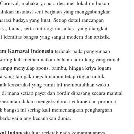
arnival, mahakarya para desainer lokal ini bukan
ainkan instalasi seni berjalan yang menggabungkan
rasi budaya yang kuat. Setiap detail rancangan
a, fauna, serta mitologi nusantara yang diangkat
i identitas bangsa yang sangat modern dan artistik.
um Karnaval Indonesia
terletak pada penggunaan
n sering kali memanfaatkan bahan daur ulang yang ramah
 mampu menyulap spons, bambu, hingga kriya logam
sa yang tampak megah namun tetap ringan untuk
knik konstruksi yang rumit ini membutuhkan waktu
 di mana setiap payet dan bordir dipasang secara manual
 Keberanian dalam mengeksplorasi volume dan proporsi
k bangsa ini sering kali memenangkan penghargaan
 berbagai ajang kecantikan dunia.
al Indonesia
juga terletak pada kemampuannya