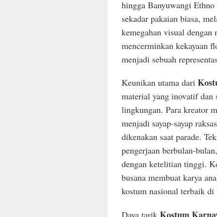
hingga Banyuwangi Ethno C
sekadar pakaian biasa, mel
kemegahan visual dengan na
mencerminkan kekayaan flor
menjadi sebuah representas
Kost
Keunikan utama dari
material yang inovatif da
lingkungan. Para kreator
menjadi sayap-sayap raksa
dikenakan saat parade. Te
pengerjaan berbulan-bulan,
dengan ketelitian tinggi.
busana membuat karya ana
kostum nasional terbaik di
Kostum Karnav
Daya tarik