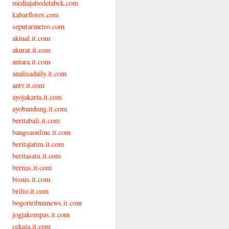
mediajabodetabek.com
kabarflores.com
seputarmetro.com
aktual.it.com
akurat.it.com
antara.it.com
analisadaily.it.com
antv.it.com
ayojakarta.it.com
ayobandung.it.com
beritabali.it.com
bangsaonline.it.com
beritajatim.it.com
beritasatu.it.com
bernas.it.com
bisnis.it.com
brilio.it.com
bogortribunnews.it.com
jogjakompas.it.com
cekaja.it.com