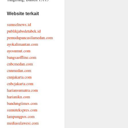
Website terkait
sumselnews.id
publikjabodetabek.id
pemudapancasilamedan.com
ayokalimantan.com
ayosumut.com
bangsaoffline.com
cnbcmedan.com
cnnmedan.com
cnnjakarta.com
cnbcjakarta.com
hariansumatra.com
harianikn.com
bandungtimes.com
sumutekspres.com
lampungpos.com
mediasulawesi.com