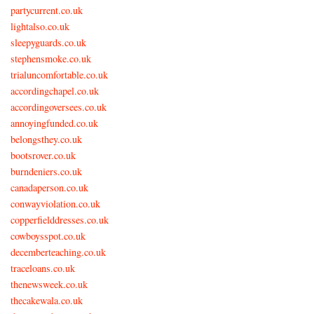
partycurrent.co.uk
lightalso.co.uk
sleepyguards.co.uk
stephensmoke.co.uk
trialuncomfortable.co.uk
accordingchapel.co.uk
accordingoversees.co.uk
annoyingfunded.co.uk
belongsthey.co.uk
bootsrover.co.uk
burndeniers.co.uk
canadaperson.co.uk
conwayviolation.co.uk
copperfielddresses.co.uk
cowboysspot.co.uk
decemberteaching.co.uk
traceloans.co.uk
thenewsweek.co.uk
thecakewala.co.uk