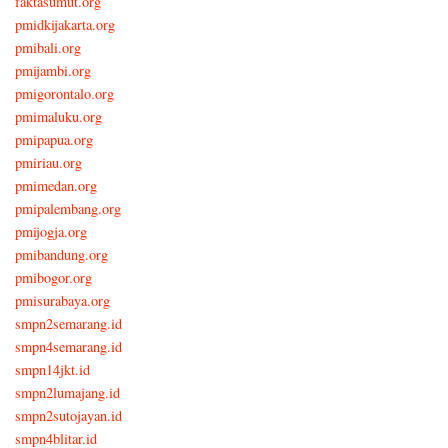
faktasumut.org
pmidkijakarta.org
pmibali.org
pmijambi.org
pmigorontalo.org
pmimaluku.org
pmipapua.org
pmiriau.org
pmimedan.org
pmipalembang.org
pmijogja.org
pmibandung.org
pmibogor.org
pmisurabaya.org
smpn2semarang.id
smpn4semarang.id
smpn14jkt.id
smpn2lumajang.id
smpn2sutojayan.id
smpn4blitar.id