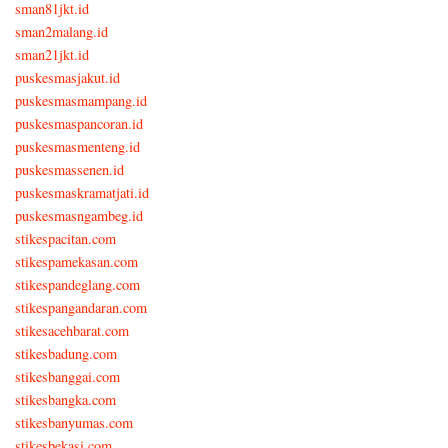
sman81jkt.id
sman2malang.id
sman21jkt.id
puskesmasjakut.id
puskesmasmampang.id
puskesmaspancoran.id
puskesmasmenteng.id
puskesmassenen.id
puskesmaskramatjati.id
puskesmasngambeg.id
stikespacitan.com
stikespamekasan.com
stikespandeglang.com
stikespangandaran.com
stikesacehbarat.com
stikesbadung.com
stikesbanggai.com
stikesbangka.com
stikesbanyumas.com
stikesbekasi.com