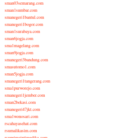
sman03semarang.com
sman1sumbar.com
smanegeri1bantul.com
smanegeri1bogor.com
sman1surabaya.com
sman6jogja.com
sma1magelang.com
sman9jogja.com
smanegeri3bandung.com
smasutomo1.com
sman5jogja.com
smanegeri1tangerang.com
sma1purworejo.com
smanegeri1jember.com
sman2bekasi.com
smanegeri47jkt.com
sma1wonosari.com
rscahayasehat.com
rsumalikasim.com
rsuprimaintimedika.com