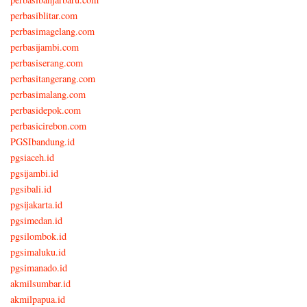
perbasiblitar.com
perbasimagelang.com
perbasijambi.com
perbasiserang.com
perbasitangerang.com
perbasimalang.com
perbasidepok.com
perbasicirebon.com
PGSIbandung.id
pgsiaceh.id
pgsijambi.id
pgsibali.id
pgsijakarta.id
pgsimedan.id
pgsilombok.id
pgsimaluku.id
pgsimanado.id
akmilsumbar.id
akmilpapua.id