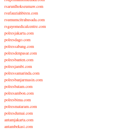
rsarunlhokseumaw.com
rsufauziahbireu.com
rsumumcitrahusada.com
rsgayomedicalcentre.com
polresjakarta.com
polresdago.com
polressabang.com
polresdenpasar.com
polresbanten.com
polresjambi.com
polressamarinda.com
polresbanjarmasin.com
polresbatam.com
polresambon.com
polresbima.com
polresmataram.com
polresdumai.com
antamjakarta.com
antambekasi.com