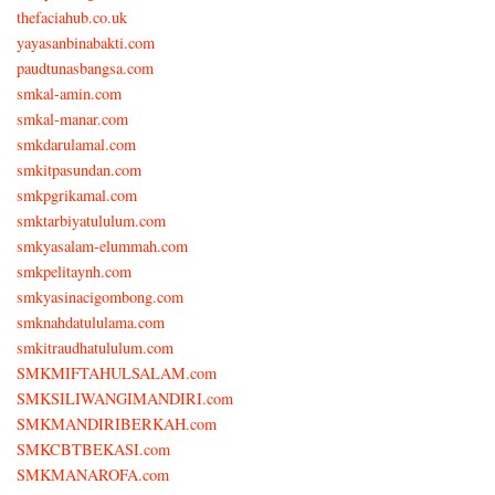
thefaciahub.co.uk
yayasanbinabakti.com
paudtunasbangsa.com
smkal-amin.com
smkal-manar.com
smkdarulamal.com
smkitpasundan.com
smkpgrikamal.com
smktarbiyatululum.com
smkyasalam-elummah.com
smkpelitaynh.com
smkyasinacigombong.com
smknahdatululama.com
smkitraudhatululum.com
SMKMIFTAHULSALAM.com
SMKSILIWANGIMANDIRI.com
SMKMANDIRIBERKAH.com
SMKCBTBEKASI.com
SMKMANAROFA.com