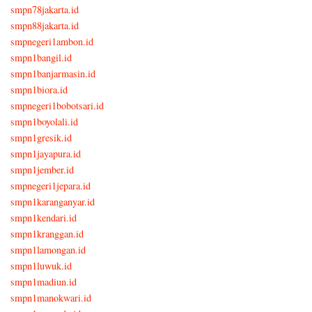
smpn78jakarta.id
smpn88jakarta.id
smpnegeri1ambon.id
smpn1bangil.id
smpn1banjarmasin.id
smpn1biora.id
smpnegeri1bobotsari.id
smpn1boyolali.id
smpn1gresik.id
smpn1jayapura.id
smpn1jember.id
smpnegeri1jepara.id
smpn1karanganyar.id
smpn1kendari.id
smpn1kranggan.id
smpn1lamongan.id
smpn1luwuk.id
smpn1madiun.id
smpn1manokwari.id