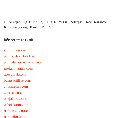
Jl. Sukajadi Gg. C No.33, RT.001/RW.003, Sukajadi, Kec. Karawaci,
Kota Tangerang, Banten 15115
Website terkait
sumselnews.id
publikjabodetabek.id
pemudapancasilamedan.com
ayokalimantan.com
ayosumut.com
bangsaoffline.com
cnbcmedan.com
cnnmedan.com
cnnjakarta.com
cnbcjakarta.com
hariansumatra.com
harianikn.com