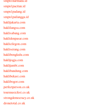
smpn1narmada.id
smpn1pacitan.id
smpn1padang.id
smpn1pailangga.id
haklijakarta.com
haklilangsa.com
haklisabang.com
haklidenpasar.com
haklicilegon.com
hakliserang.com
haklibengkulu.com
haklijogja.com
haklijambi.com
haklibandung.com
haklibekasi.com
haklibogor.com
perfectperson.co.uk
tourmusicfest.co.uk
strongdemocracy.co.uk
dronetotal.co.uk