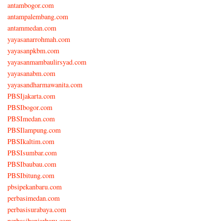
antambogor.com
antampalembang.com
antammedan.com
yayasanarrohmah.com
yayasanpkbm.com
yayasanmambaulirsyad.com
yayasanabm.com
yayasandharmawanita.com
PBSIjakarta.com
PBSIbogor.com
PBSImedan.com
PBSIlampung.com
PBSIkaltim.com
PBSIsumbar.com
PBSIbaubau.com
PBSIbitung.com
pbsipekanbaru.com
perbasimedan.com
perbasisurabaya.com
perbasibanjarbaru.com