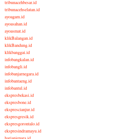
tribunacehbesar.id
tribunacehselatan.id
ayoagam.id
ayoasahan.id
ayoasmat.id
klikBalangan.id
klikBandung.id
klikbanggai.id
infobangkalan.id
infobangli.id
infobanjarnegara.id
infobantaeng.id
infobantul.id
ekspresbekasi.id
ekspresbone.id
eksprescianjur.id
ekspresgresik.id
ekspresgorontalo.id
ekspresindramayu.id
harianjepara.id