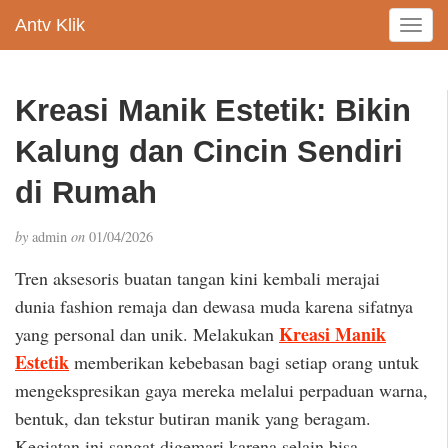
Antv Klik
T
o
g
g
Kreasi Manik Estetik: Bikin
l
e
Kalung dan Cincin Sendiri
n
a
di Rumah
v
i
by
admin
on
01/04/2026
g
a
Tren aksesoris buatan tangan kini kembali merajai
t
dunia fashion remaja dan dewasa muda karena sifatnya
i
Kreasi Manik
yang personal dan unik. Melakukan
o
n
Estetik
memberikan kebebasan bagi setiap orang untuk
mengekspresikan gaya mereka melalui perpaduan warna,
bentuk, dan tekstur butiran manik yang beragam.
Kegiatan ini sangat digemari karena selain bisa