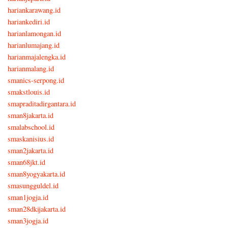
hariankarawang.id
hariankediri.id
harianlamongan.id
harianlumajang.id
harianmajalengka.id
harianmalang.id
smanics-serpong.id
smakstlouis.id
smapraditadirgantara.id
sman8jakarta.id
smalabschool.id
smaskanisius.id
sman2jakarta.id
sman68jkt.id
sman8yogyakarta.id
smasungguldel.id
sman1jogja.id
sman28dkijakarta.id
sman3jogja.id