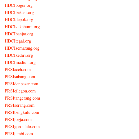
HDCIbogor.org
HDCIbekasi.org
HDCIdepok.org
HDCIsukabumi.org
HDCIbanjar.org
HDCItegal.org
HDCIsemarang.org
HDCIkediri.org
HDCImadiun.org
PRSIaceh.com
PRSIsabang.com
PRSIdenpasar.com
PRSIcilegon.com
PRSItangerang.com
PRSIserang.com
PRSIbengkulu.com
PRSIjogja.com
PRSIgorontalo.com
PRSIjambi.com