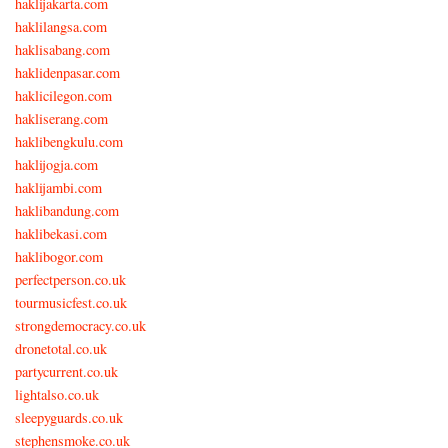
haklijakarta.com
haklilangsa.com
haklisabang.com
haklidenpasar.com
haklicilegon.com
hakliserang.com
haklibengkulu.com
haklijogja.com
haklijambi.com
haklibandung.com
haklibekasi.com
haklibogor.com
perfectperson.co.uk
tourmusicfest.co.uk
strongdemocracy.co.uk
dronetotal.co.uk
partycurrent.co.uk
lightalso.co.uk
sleepyguards.co.uk
stephensmoke.co.uk