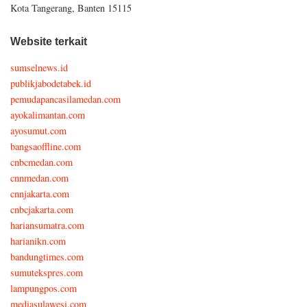
Kota Tangerang, Banten 15115
Website terkait
sumselnews.id
publikjabodetabek.id
pemudapancasilamedan.com
ayokalimantan.com
ayosumut.com
bangsaoffline.com
cnbcmedan.com
cnnmedan.com
cnnjakarta.com
cnbcjakarta.com
hariansumatra.com
harianikn.com
bandungtimes.com
sumutekspres.com
lampungpos.com
mediasulawesi.com