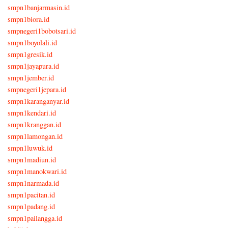
smpn1banjarmasin.id
smpn1biora.id
smpnegeri1bobotsari.id
smpn1boyolali.id
smpn1gresik.id
smpn1jayapura.id
smpn1jember.id
smpnegeri1jepara.id
smpn1karanganyar.id
smpn1kendari.id
smpn1kranggan.id
smpn1lamongan.id
smpn1luwuk.id
smpn1madiun.id
smpn1manokwari.id
smpn1narmada.id
smpn1pacitan.id
smpn1padang.id
smpn1pailangga.id