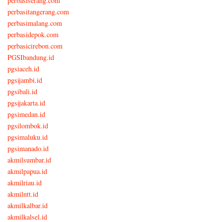
perbasiserang.com
perbasitangerang.com
perbasimalang.com
perbasidepok.com
perbasicirebon.com
PGSIbandung.id
pgsiaceh.id
pgsijambi.id
pgsibali.id
pgsijakarta.id
pgsimedan.id
pgsilombok.id
pgsimaluku.id
pgsimanado.id
akmilsumbar.id
akmilpapua.id
akmilriau.id
akmilntt.id
akmilkalbar.id
akmilkalsel.id