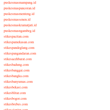
puskesmasmampang.id
puskesmaspancoran.id
puskesmasmenteng.id
puskesmassenen.id
puskesmaskramatjati.id
puskesmasngambeg.id
stikespacitan.com
stikespamekasan.com
stikespandeglang.com
stikespangandaran.com
stikesacehbarat.com
stikesbadung.com
stikesbanggai.com
stikesbangka.com
stikesbanyumas.com
stikesbekasi.com
stikesblitar.com
stikesbogor.com
stikesbrebes.com
stikescianjur.com