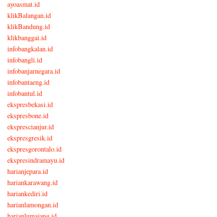
ayoasmat.id
klikBalangan.id
klikBandung.id
klikbanggai.id
infobangkalan.id
infobangli.id
infobanjarnegara.id
infobantaeng.id
infobantul.id
ekspresbekasi.id
ekspresbone.id
eksprescianjur.id
ekspresgresik.id
ekspresgorontalo.id
ekspresindramayu.id
harianjepara.id
hariankarawang.id
hariankediri.id
harianlamongan.id
harianlumajang.id