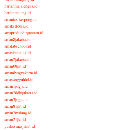
harianmajalengka.id
harianmalang.id
smanics-serpong.id
smakstlouis.id
smapraditadirgantara.id
sman8jakarta.id
smalabschool.id
smaskanisius.id
sman2jakarta.id
sman68jkt.id
sman8yogyakarta.id
smasungguldel.id
sman1jogja.id
sman28dkijakarta.id
sman3jogja.id
sman81jkt.id
sman2malang.id
sman21jkt.id
puskesmasjakut.id