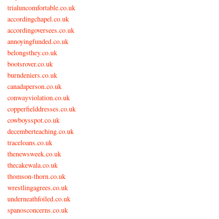
trialuncomfortable.co.uk
accordingchapel.co.uk
accordingoversees.co.uk
annoyingfunded.co.uk
belongsthey.co.uk
bootsrover.co.uk
burndeniers.co.uk
canadaperson.co.uk
conwayviolation.co.uk
copperfielddresses.co.uk
cowboysspot.co.uk
decemberteaching.co.uk
traceloans.co.uk
thenewsweek.co.uk
thecakewala.co.uk
thomson-thorn.co.uk
wrestlingagrees.co.uk
underneathfoiled.co.uk
spanosconcerns.co.uk