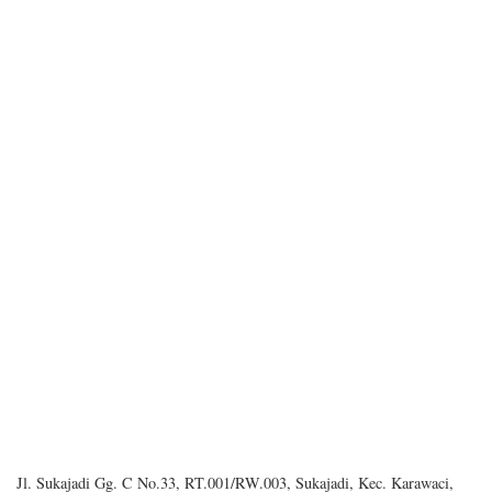
Jl. Sukajadi Gg. C No.33, RT.001/RW.003, Sukajadi, Kec. Karawaci,