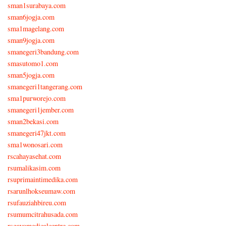
sman1surabaya.com
sman6jogja.com
sma1magelang.com
sman9jogja.com
smanegeri3bandung.com
smasutomo1.com
sman5jogja.com
smanegeri1tangerang.com
sma1purworejo.com
smanegeri1jember.com
sman2bekasi.com
smanegeri47jkt.com
sma1wonosari.com
rscahayasehat.com
rsumalikasim.com
rsuprimaintimedika.com
rsarunlhokseumaw.com
rsufauziahbireu.com
rsumumcitrahusada.com
rsgayomedicalcentre.com