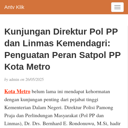
Antv Klik
T
o
g
g
Kunjungan Direktur Pol PP
l
e
dan Linmas Kemendagri:
n
a
Penguatan Peran Satpol PP
v
Kota Metro
i
g
a
by
admin
on
26/05/2025
t
i
Kota Metro
belum lama ini mendapat kehormatan
o
dengan kunjungan penting dari pejabat tinggi
n
Kementerian Dalam Negeri. Direktur Polisi Pamong
Praja dan Perlindungan Masyarakat (Pol PP dan
Linmas), Dr. Drs. Bernhard E. Rondonuwu, M.Si, hadir