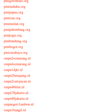
pmigorontalo.org
pmimaluku.org
pmipapua.org
pmiriau.org
pmimedan.org
pmipalembang.org
pmijogja.org
pmibandung.org
pmibogor.org
pmisurabaya.org
smpn2semarang.id
smpn4semarang.id
smpn14jkt.id
smpn2lumajang.id
smpn2sutojayan.id
smpn4blitar.id
smpn78jakarta.id
smpn88jakarta.id
smpnegeri1ambon.id
smpn1bangil.id