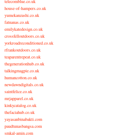
telecomblue.co.uk
house-of-hampers.co.uk
yumekanzashi.co.uk
fatnanas.co.uk
emilykatedesign.co.uk
crossfelloutdoors.co.uk
yorkroadreconditioned.co.uk
rfrankoutdoors.co.uk
teaparentrepeat.co.uk
thegenerationhub.co.uk
talkingmagpie.co.uk
humancotton.co.uk
newdawndigitals.co.uk
saintfelice.co.uk
mrjapparel.co.uk
kinkycatalog.co.uk
thefaciahub.co.uk
yayasanbinabakti.com
paudtunasbangsa.com
smkal-amin.com