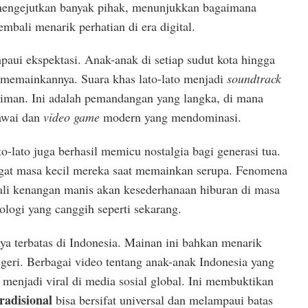
mengejutkan banyak pihak, menunjukkan bagaimana
mbali menarik perhatian di era digital.
paui ekspektasi. Anak-anak di setiap sudut kota hingga
k memainkannya. Suara khas lato-lato menjadi
soundtrack
iman. Ini adalah pemandangan yang langka, di mana
awai dan
video game
modern yang mendominasi.
o-lato juga berhasil memicu nostalgia bagi generasi tua.
gat masa kecil mereka saat memainkan serupa. Fenomena
li kenangan manis akan kesederhanaan hiburan di masa
nologi yang canggih seperti sekarang.
anya terbatas di Indonesia. Mainan ini bahkan menarik
egeri. Berbagai video tentang anak-anak Indonesia yang
menjadi viral di media sosial global. Ini membuktikan
radisional
bisa bersifat universal dan melampaui batas