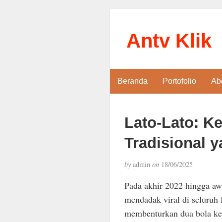
Antv Klik
Beranda
Portofolio
Ab
Lato-Lato: K
Tradisional
by
admin
on
18/06/2025
Pada akhir 2022 hingga a
mendadak viral di seluruh 
membenturkan dua bola kera