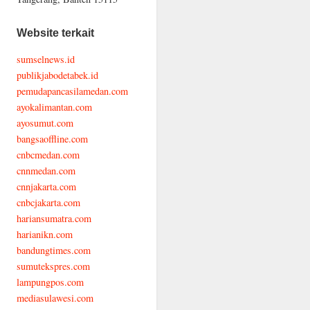
Website terkait
sumselnews.id
publikjabodetabek.id
pemudapancasilamedan.com
ayokalimantan.com
ayosumut.com
bangsaoffline.com
cnbcmedan.com
cnnmedan.com
cnnjakarta.com
cnbcjakarta.com
hariansumatra.com
harianikn.com
bandungtimes.com
sumutekspres.com
lampungpos.com
mediasulawesi.com