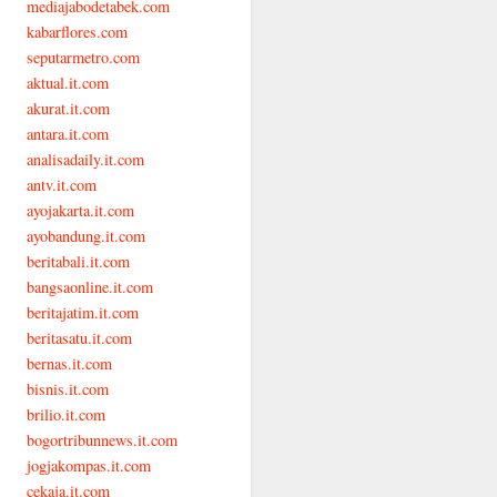
mediajabodetabek.com
kabarflores.com
seputarmetro.com
aktual.it.com
akurat.it.com
antara.it.com
analisadaily.it.com
antv.it.com
ayojakarta.it.com
ayobandung.it.com
beritabali.it.com
bangsaonline.it.com
beritajatim.it.com
beritasatu.it.com
bernas.it.com
bisnis.it.com
brilio.it.com
bogortribunnews.it.com
jogjakompas.it.com
cekaja.it.com