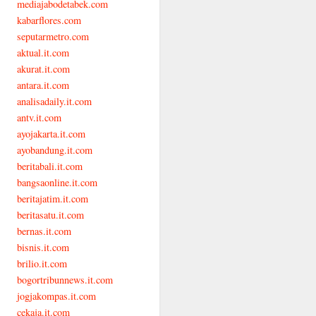
mediajabodetabek.com
kabarflores.com
seputarmetro.com
aktual.it.com
akurat.it.com
antara.it.com
analisadaily.it.com
antv.it.com
ayojakarta.it.com
ayobandung.it.com
beritabali.it.com
bangsaonline.it.com
beritajatim.it.com
beritasatu.it.com
bernas.it.com
bisnis.it.com
brilio.it.com
bogortribunnews.it.com
jogjakompas.it.com
cekaja.it.com