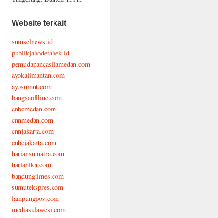
Website terkait
sumselnews.id
publikjabodetabek.id
pemudapancasilamedan.com
ayokalimantan.com
ayosumut.com
bangsaoffline.com
cnbcmedan.com
cnnmedan.com
cnnjakarta.com
cnbcjakarta.com
hariansumatra.com
harianikn.com
bandungtimes.com
sumutekspres.com
lampungpos.com
mediasulawesi.com