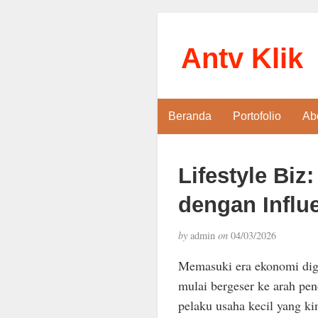
Antv Klik
Beranda
Portofolio
Ab
Lifestyle Bi
dengan Influ
by
admin
on
04/03/2026
Memasuki era ekonomi digit
mulai bergeser ke arah pen
pelaku usaha kecil yang k