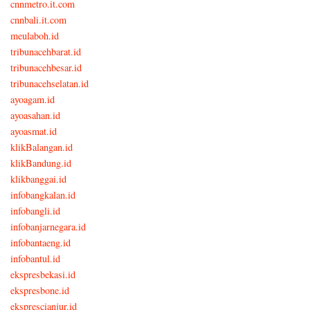
cnnmetro.it.com
cnnbali.it.com
meulaboh.id
tribunacehbarat.id
tribunacehbesar.id
tribunacehselatan.id
ayoagam.id
ayoasahan.id
ayoasmat.id
klikBalangan.id
klikBandung.id
klikbanggai.id
infobangkalan.id
infobangli.id
infobanjarnegara.id
infobantaeng.id
infobantul.id
ekspresbekasi.id
ekspresbone.id
eksprescianjur.id