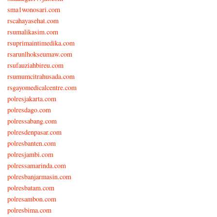
sma1wonosari.com
rscahayasehat.com
rsumalikasim.com
rsuprimaintimedika.com
rsarunlhokseumaw.com
rsufauziahbireu.com
rsumumcitrahusada.com
rsgayomedicalcentre.com
polresjakarta.com
polresdago.com
polressabang.com
polresdenpasar.com
polresbanten.com
polresjambi.com
polressamarinda.com
polresbanjarmasin.com
polresbatam.com
polresambon.com
polresbima.com