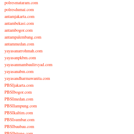
polresmataram.com
polresdumai.com
antamjakarta.com
antambekasi.com
antambogor.com
antampalembang.com
antammedan.com
yayasanarrohmah.com
yayasanpkbm.com
yayasanmambaulirsyad.com
yayasanabm.com
yayasandharmawanita.com
PBSIjakarta.com
PBSIbogor.com
PBSImedan.com
PBSIlampung.com
PBSIkaltim.com
PBSIsumbar.com
PBSIbaubau.com
PBSIbitung.com