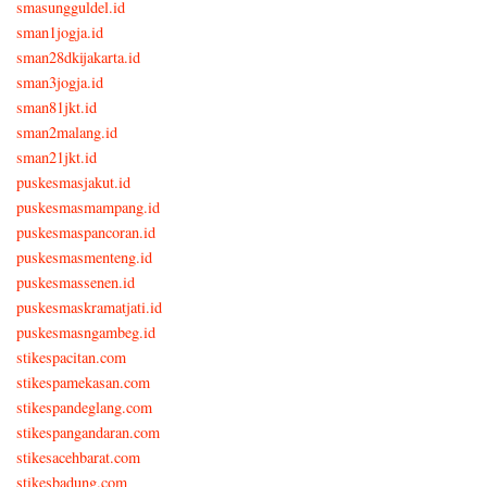
smasungguldel.id
sman1jogja.id
sman28dkijakarta.id
sman3jogja.id
sman81jkt.id
sman2malang.id
sman21jkt.id
puskesmasjakut.id
puskesmasmampang.id
puskesmaspancoran.id
puskesmasmenteng.id
puskesmassenen.id
puskesmaskramatjati.id
puskesmasngambeg.id
stikespacitan.com
stikespamekasan.com
stikespandeglang.com
stikespangandaran.com
stikesacehbarat.com
stikesbadung.com