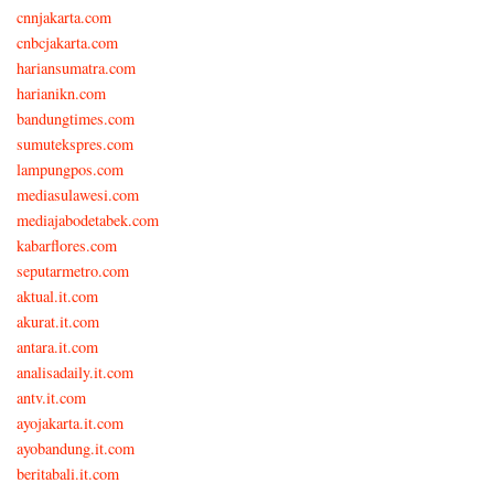
cnnjakarta.com
cnbcjakarta.com
hariansumatra.com
harianikn.com
bandungtimes.com
sumutekspres.com
lampungpos.com
mediasulawesi.com
mediajabodetabek.com
kabarflores.com
seputarmetro.com
aktual.it.com
akurat.it.com
antara.it.com
analisadaily.it.com
antv.it.com
ayojakarta.it.com
ayobandung.it.com
beritabali.it.com