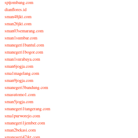
spijombang.com
dianflores.id
sman48jkt.com
sman26jkt.com
sman03semarang.com
sman1sumbar.com
smanegeri1bantul.com
smanegeri1bogor.com
sman1surabaya.com
sman6jogja.com
sma1magelang.com
sman9jogja.com
smanegeri3bandung.com
smasutomo1.com
sman5jogja.com
smanegeri1tangerang.com
sma1purworejo.com
smanegeri1jember.com
sman2bekasi.com
smanegeri47jkt.com