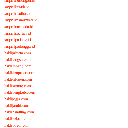
smpn1lamongan.id
smpn1luwuk.id
smpn1madiun.id
smpn1manokwari.id
smpn1narmada.id
smpn1pacitan.id
smpn1padang.id
smpn1pailangga.id
haklijakarta.com
haklilangsa.com
haklisabang.com
haklidenpasar.com
haklicilegon.com
hakliserang.com
haklibengkulu.com
haklijogja.com
haklijambi.com
haklibandung.com
haklibekasi.com
haklibogor.com