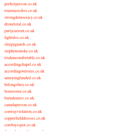
perfectperson.co.uk
tourmusicfest.co.uk
strongdemocracy.co.uk
dronetotal.co.uk
partycurrent.co.uk
lightalso.co.uk
sleepyguards.co.uk
stephensmoke.co.uk
trialuncomfortable.co.uk
accordingchapel.co.uk
accordingoversees.co.uk
annoyingfunded.co.uk
belongsthey.co.uk
bootsrover.co.uk
burndeniers.co.uk
canadaperson.co.uk
conwayviolation.co.uk
copperfielddresses.co.uk
cowboysspot.co.uk