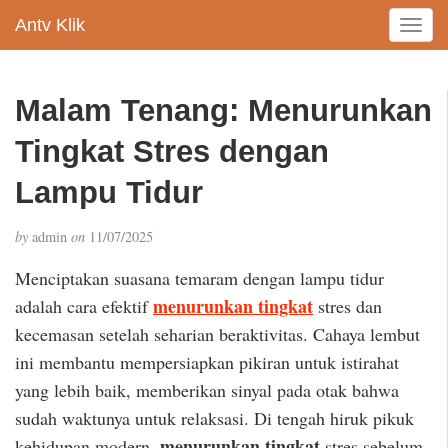
Antv Klik
T
o
g
g
Malam Tenang: Menurunkan
l
e
Tingkat Stres dengan
n
a
Lampu Tidur
v
i
by
admin
on
11/07/2025
g
a
Menciptakan suasana temaram dengan lampu tidur
t
menurunkan tingkat
adalah cara efektif
stres dan
i
kecemasan setelah seharian beraktivitas. Cahaya lembut
o
n
ini membantu mempersiapkan pikiran untuk istirahat
yang lebih baik, memberikan sinyal pada otak bahwa
sudah waktunya untuk relaksasi. Di tengah hiruk pikuk
menurunkan tingkat
kehidupan modern,
stres sebelum