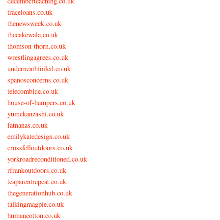
decemberteaching.co.uk
traceloans.co.uk
thenewsweek.co.uk
thecakewala.co.uk
thomson-thorn.co.uk
wrestlingagrees.co.uk
underneathfoiled.co.uk
spanosconcerns.co.uk
telecomblue.co.uk
house-of-hampers.co.uk
yumekanzashi.co.uk
fatnanas.co.uk
emilykatedesign.co.uk
crossfelloutdoors.co.uk
yorkroadreconditioned.co.uk
rfrankoutdoors.co.uk
teaparentrepeat.co.uk
thegenerationhub.co.uk
talkingmagpie.co.uk
humancotton.co.uk