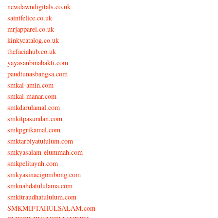
newdawndigitals.co.uk
saintfelice.co.uk
mrjapparel.co.uk
kinkycatalog.co.uk
thefaciahub.co.uk
yayasanbinabakti.com
paudtunasbangsa.com
smkal-amin.com
smkal-manar.com
smkdarulamal.com
smkitpasundan.com
smkpgrikamal.com
smktarbiyatululum.com
smkyasalam-elummah.com
smkpelitaynh.com
smkyasinacigombong.com
smknahdatululama.com
smkitraudhatululum.com
SMKMIFTAHULSALAM.com