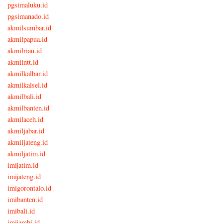
pgsimaluku.id
pgsimanado.id
akmilsumbar.id
akmilpapua.id
akmilriau.id
akmilntt.id
akmilkalbar.id
akmilkalsel.id
akmilbali.id
akmilbanten.id
akmilaceh.id
akmiljabar.id
akmiljateng.id
akmiljatim.id
imijatim.id
imijateng.id
imigorontalo.id
imibanten.id
imibali.id
imijambi.id