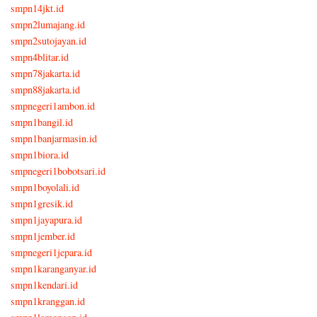
smpn14jkt.id
smpn2lumajang.id
smpn2sutojayan.id
smpn4blitar.id
smpn78jakarta.id
smpn88jakarta.id
smpnegeri1ambon.id
smpn1bangil.id
smpn1banjarmasin.id
smpn1biora.id
smpnegeri1bobotsari.id
smpn1boyolali.id
smpn1gresik.id
smpn1jayapura.id
smpn1jember.id
smpnegeri1jepara.id
smpn1karanganyar.id
smpn1kendari.id
smpn1kranggan.id