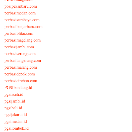
pbsipekanbaru.com
perbasimedan.com
perbasisurabaya.com
perbasibanjarbaru.com
perbasiblitar.com
perbasimagelang.com
perbasijambi.com
perbasiserang.com
perbasitangerang.com
perbasimalang.com
perbasidepok.com
perbasicirebon.com
PGSIbandung.id
pgsiaceh.id
pgsijambi.id
pgsibali.id
pgsijakarta.id
pgsimedan.id
pgsilombok.id