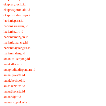
ekspresgresik.id
ekspresgorontalo.id
ekspresindramayu.id
harianjepara.id
hariankarawang.id
hariankediri.id
harianlamongan.id
harianlumajang.id
harianmajalengka.id
harianmalang.id
smanics-serpong.id
smakstlouis.id
smapraditadirgantara.id
sman8jakarta.id
smalabschool.id
smaskanisius.id
sman2jakarta.id
sman68jkt.id
sman8yogyakarta.id