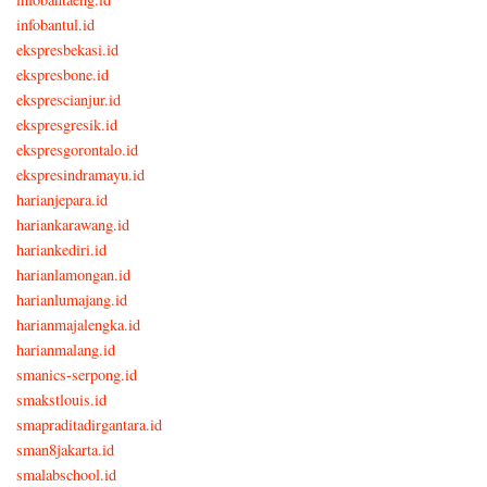
infobantul.id
ekspresbekasi.id
ekspresbone.id
eksprescianjur.id
ekspresgresik.id
ekspresgorontalo.id
ekspresindramayu.id
harianjepara.id
hariankarawang.id
hariankediri.id
harianlamongan.id
harianlumajang.id
harianmajalengka.id
harianmalang.id
smanics-serpong.id
smakstlouis.id
smapraditadirgantara.id
sman8jakarta.id
smalabschool.id