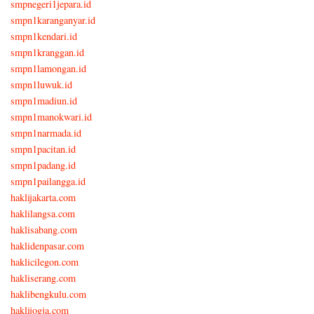
smpnegeri1jepara.id
smpn1karanganyar.id
smpn1kendari.id
smpn1kranggan.id
smpn1lamongan.id
smpn1luwuk.id
smpn1madiun.id
smpn1manokwari.id
smpn1narmada.id
smpn1pacitan.id
smpn1padang.id
smpn1pailangga.id
haklijakarta.com
haklilangsa.com
haklisabang.com
haklidenpasar.com
haklicilegon.com
hakliserang.com
haklibengkulu.com
haklijogja.com