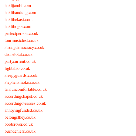
haklijambi.com
haklibandung.com
haklibekasi.com
haklibogor.com
perfectperson.co.uk
tourmusicfest.co.uk
strongdemocracy.co.uk
dronetotal.co.uk
partycurrent.co.uk
lightalso.co.uk
sleepyguards.co.uk
stephensmoke.co.uk
trialuncomfortable.co.uk
accordingchapel.co.uk
accordingoversees.co.uk
annoyingfunded.co.uk
belongsthey.co.uk
bootsrover.co.uk
burndeniers.co.uk