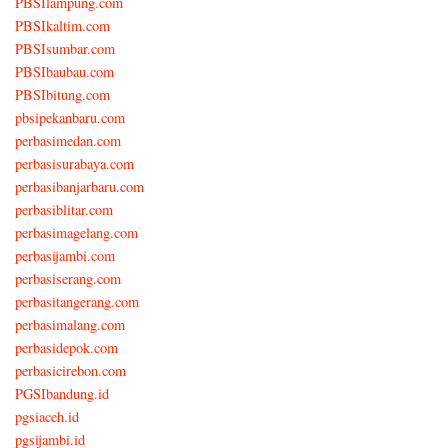
PBSIlampung.com
PBSIkaltim.com
PBSIsumbar.com
PBSIbaubau.com
PBSIbitung.com
pbsipekanbaru.com
perbasimedan.com
perbasisurabaya.com
perbasibanjarbaru.com
perbasiblitar.com
perbasimagelang.com
perbasijambi.com
perbasiserang.com
perbasitangerang.com
perbasimalang.com
perbasidepok.com
perbasicirebon.com
PGSIbandung.id
pgsiaceh.id
pgsijambi.id