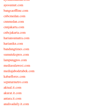
ayosumut.com
bangsaoffline.com
cnbcmedan.com
cnnmedan.com
cnnjakarta.com
cnbcjakarta.com
hariansumatra.com
harianikn.com
bandungtimes.com
sumutekspres.com
lampungpos.com
mediasulawesi.com
mediajabodetabek.com
kabarflores.com
seputarmetro.com
aktual.it.com
akurat.it.com
antara.it.com
analisadaily.it.com