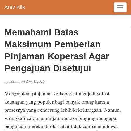
Antv Klik
T
o
g
g
Memahami Batas
l
e
Maksimum Pemberian
n
a
Pinjaman Koperasi Agar
v
Pengajuan Disetujui
i
g
a
by
admin
on
27/01/2026
t
i
Mengajukan pinjaman ke koperasi menjadi solusi
o
keuangan yang populer bagi banyak orang karena
n
prosesnya yang cenderung lebih kekeluargaan. Namun,
seringkali calon peminjam merasa bingung mengapa
pengajuan mereka ditolak atau tidak cair sepenuhnya.