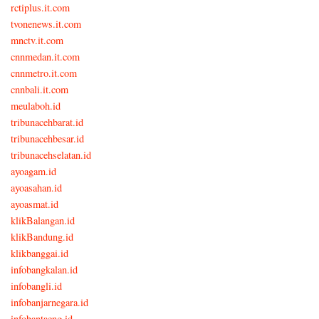
rctiplus.it.com
tvonenews.it.com
mnctv.it.com
cnnmedan.it.com
cnnmetro.it.com
cnnbali.it.com
meulaboh.id
tribunacehbarat.id
tribunacehbesar.id
tribunacehselatan.id
ayoagam.id
ayoasahan.id
ayoasmat.id
klikBalangan.id
klikBandung.id
klikbanggai.id
infobangkalan.id
infobangli.id
infobanjarnegara.id
infobantaeng.id