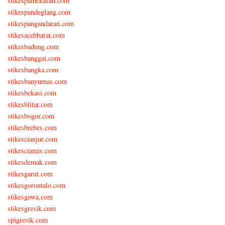
stikespamekasan.com
stikespandeglang.com
stikespangandaran.com
stikesacehbarat.com
stikesbadung.com
stikesbanggai.com
stikesbangka.com
stikesbanyumas.com
stikesbekasi.com
stikesblitar.com
stikesbogor.com
stikesbrebes.com
stikescianjur.com
stikesciamis.com
stikesdemak.com
stikesgarut.com
stikesgorontalo.com
stikesgowa.com
stikesgresik.com
spigresik.com