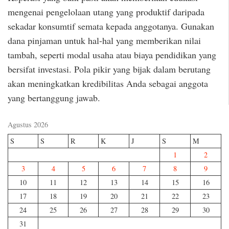
mengenai pengelolaan utang yang produktif daripada
sekadar konsumtif semata kepada anggotanya. Gunakan
dana pinjaman untuk hal-hal yang memberikan nilai
tambah, seperti modal usaha atau biaya pendidikan yang
bersifat investasi. Pola pikir yang bijak dalam berutang
akan meningkatkan kredibilitas Anda sebagai anggota
yang bertanggung jawab.
Agustus 2026
S
S
R
K
J
S
M
1
2
3
4
5
6
7
8
9
10
11
12
13
14
15
16
17
18
19
20
21
22
23
24
25
26
27
28
29
30
31