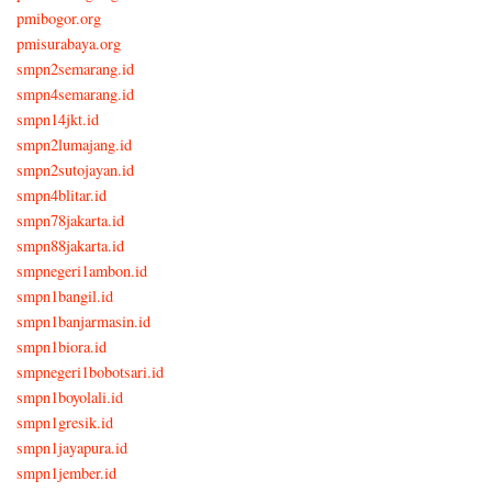
pmibogor.org
pmisurabaya.org
smpn2semarang.id
smpn4semarang.id
smpn14jkt.id
smpn2lumajang.id
smpn2sutojayan.id
smpn4blitar.id
smpn78jakarta.id
smpn88jakarta.id
smpnegeri1ambon.id
smpn1bangil.id
smpn1banjarmasin.id
smpn1biora.id
smpnegeri1bobotsari.id
smpn1boyolali.id
smpn1gresik.id
smpn1jayapura.id
smpn1jember.id