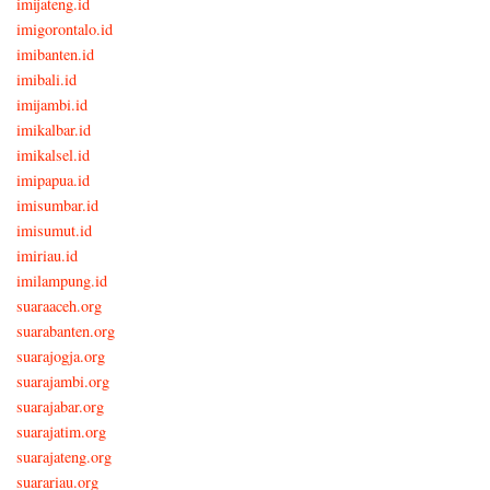
imijateng.id
imigorontalo.id
imibanten.id
imibali.id
imijambi.id
imikalbar.id
imikalsel.id
imipapua.id
imisumbar.id
imisumut.id
imiriau.id
imilampung.id
suaraaceh.org
suarabanten.org
suarajogja.org
suarajambi.org
suarajabar.org
suarajatim.org
suarajateng.org
suarariau.org