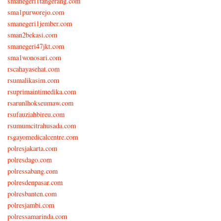
smanegeri1tangerang.com
sma1purworejo.com
smanegeri1jember.com
sman2bekasi.com
smanegeri47jkt.com
sma1wonosari.com
rscahayasehat.com
rsumalikasim.com
rsuprimaintimedika.com
rsarunlhokseumaw.com
rsufauziahbireu.com
rsumumcitrahusada.com
rsgayomedicalcentre.com
polresjakarta.com
polresdago.com
polressabang.com
polresdenpasar.com
polresbanten.com
polresjambi.com
polressamarinda.com