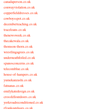
canadaperson.co.uk
conwayviolation.co.uk
copperfielddresses.co.uk
cowboysspot.co.uk
decemberteaching.co.uk
traceloans.co.uk
thenewsweek.co.uk
thecakewala.co.uk
thomson-thorn.co.uk
wrestlingagrees.co.uk
underneathfoiled.co.uk
spanosconcerns.co.uk
telecomblue.co.uk
house-of-hampers.co.uk
yumekanzashi.co.uk
fatnanas.co.uk
emilykatedesign.co.uk
crossfelloutdoors.co.uk
yorkroadreconditioned.co.uk
rfrankoutdoors.co.uk