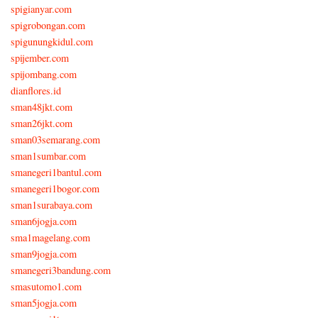
spigianyar.com
spigrobongan.com
spigunungkidul.com
spijember.com
spijombang.com
dianflores.id
sman48jkt.com
sman26jkt.com
sman03semarang.com
sman1sumbar.com
smanegeri1bantul.com
smanegeri1bogor.com
sman1surabaya.com
sman6jogja.com
sma1magelang.com
sman9jogja.com
smanegeri3bandung.com
smasutomo1.com
sman5jogja.com