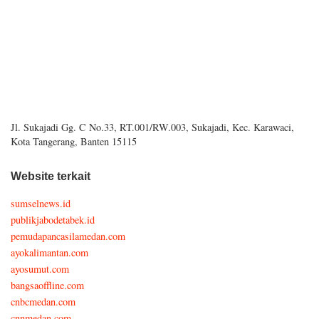
Jl. Sukajadi Gg. C No.33, RT.001/RW.003, Sukajadi, Kec. Karawaci,
Kota Tangerang, Banten 15115
Website terkait
sumselnews.id
publikjabodetabek.id
pemudapancasilamedan.com
ayokalimantan.com
ayosumut.com
bangsaoffline.com
cnbcmedan.com
cnnmedan.com