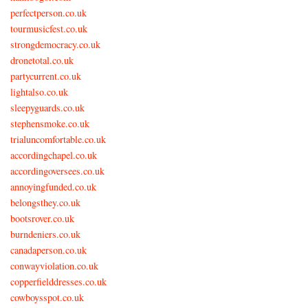
perfectperson.co.uk
tourmusicfest.co.uk
strongdemocracy.co.uk
dronetotal.co.uk
partycurrent.co.uk
lightalso.co.uk
sleepyguards.co.uk
stephensmoke.co.uk
trialuncomfortable.co.uk
accordingchapel.co.uk
accordingoversees.co.uk
annoyingfunded.co.uk
belongsthey.co.uk
bootsrover.co.uk
burndeniers.co.uk
canadaperson.co.uk
conwayviolation.co.uk
copperfielddresses.co.uk
cowboysspot.co.uk