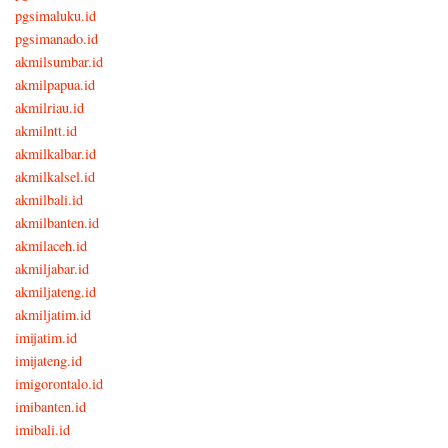
pgsimaluku.id
pgsimanado.id
akmilsumbar.id
akmilpapua.id
akmilriau.id
akmilntt.id
akmilkalbar.id
akmilkalsel.id
akmilbali.id
akmilbanten.id
akmilaceh.id
akmiljabar.id
akmiljateng.id
akmiljatim.id
imijatim.id
imijateng.id
imigorontalo.id
imibanten.id
imibali.id