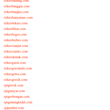
stikesbadung.com
stikesbanggai.com
stikesbangka.com
stikesbanyumas.com
stikesbekasi.com
stikesblitar.com
stikesbogor.com
stikesbrebes.com
stikescianjur.com
stikesciamis.com
stikesdemak.com
stikesgarut.com
stikesgorontalo.com
stikesgowa.com
stikesgresik.com
spigresik.com
spigianyar.com
spigrobongan.com
spigunungkidul.com
spijember.com