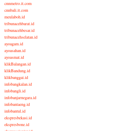
cnnmetro.it.com
cnnbali.it.com
meulaboh.id
tribunacehbarat.id
tribunacehbesar.id
tribunacehselatan.id
ayoagam.id
ayoasahan.id
ayoasmat.id
klikBalangan.id
klikBandung.id
klikbanggai.id
infobangkalan.id
infobangli.id
infobanjarnegara.id
infobantaeng.id
infobantul.id
ekspresbekasi.id
ekspresbone.id