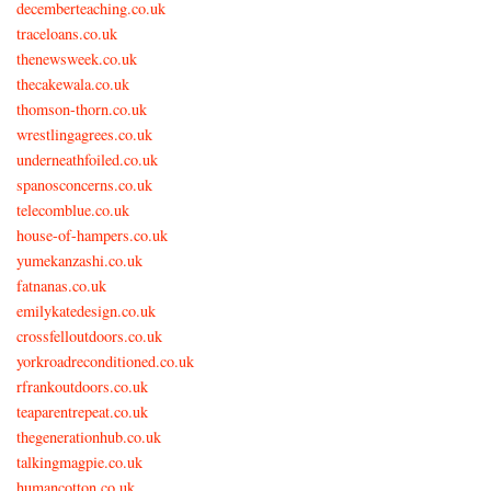
decemberteaching.co.uk
traceloans.co.uk
thenewsweek.co.uk
thecakewala.co.uk
thomson-thorn.co.uk
wrestlingagrees.co.uk
underneathfoiled.co.uk
spanosconcerns.co.uk
telecomblue.co.uk
house-of-hampers.co.uk
yumekanzashi.co.uk
fatnanas.co.uk
emilykatedesign.co.uk
crossfelloutdoors.co.uk
yorkroadreconditioned.co.uk
rfrankoutdoors.co.uk
teaparentrepeat.co.uk
thegenerationhub.co.uk
talkingmagpie.co.uk
humancotton.co.uk