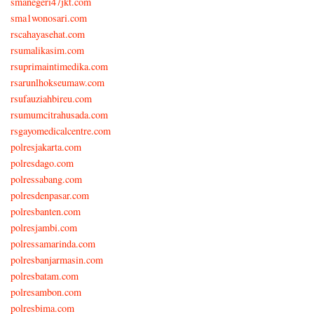
smanegeri47jkt.com
sma1wonosari.com
rscahayasehat.com
rsumalikasim.com
rsuprimaintimedika.com
rsarunlhokseumaw.com
rsufauziahbireu.com
rsumumcitrahusada.com
rsgayomedicalcentre.com
polresjakarta.com
polresdago.com
polressabang.com
polresdenpasar.com
polresbanten.com
polresjambi.com
polressamarinda.com
polresbanjarmasin.com
polresbatam.com
polresambon.com
polresbima.com