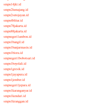
smpn14jkt.id
smpn2lumajang.id
smpn2sutojayan.id
smpn4blitar.id
smpn78jakarta.id
smpn88jakarta.id
smpnegeri1ambon.id
smpn1bangil.id
smpn1banjarmasin.id
smpn1biora.id
smpnegeri1bobotsari.id
smpn1boyolali.id
smpn1gresik.id
smpn1jayapura.id
smpn1jember.id
smpnegeri1jepara.id
smpn1karanganyar.id
smpn1kendari.id
smpn1kranggan.id