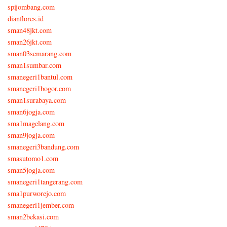
spijombang.com
dianflores.id
sman48jkt.com
sman26jkt.com
sman03semarang.com
sman1sumbar.com
smanegeri1bantul.com
smanegeri1bogor.com
sman1surabaya.com
sman6jogja.com
sma1magelang.com
sman9jogja.com
smanegeri3bandung.com
smasutomo1.com
sman5jogja.com
smanegeri1tangerang.com
sma1purworejo.com
smanegeri1jember.com
sman2bekasi.com