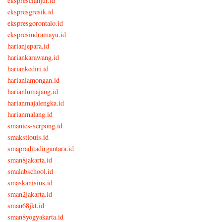
eksprescianjur.id
ekspresgresik.id
ekspresgorontalo.id
ekspresindramayu.id
harianjepara.id
hariankarawang.id
hariankediri.id
harianlamongan.id
harianlumajang.id
harianmajalengka.id
harianmalang.id
smanics-serpong.id
smakstlouis.id
smapraditadirgantara.id
sman8jakarta.id
smalabschool.id
smaskanisius.id
sman2jakarta.id
sman68jkt.id
sman8yogyakarta.id