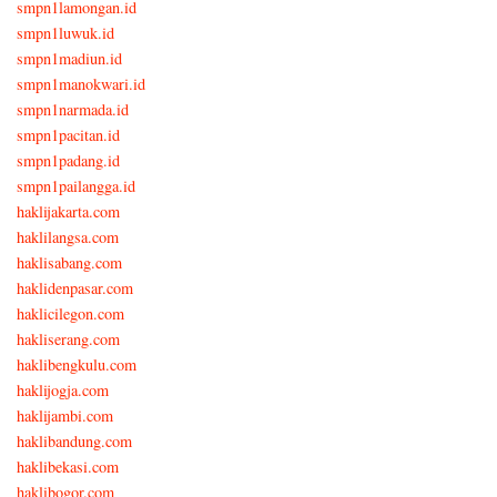
smpn1lamongan.id
smpn1luwuk.id
smpn1madiun.id
smpn1manokwari.id
smpn1narmada.id
smpn1pacitan.id
smpn1padang.id
smpn1pailangga.id
haklijakarta.com
haklilangsa.com
haklisabang.com
haklidenpasar.com
haklicilegon.com
hakliserang.com
haklibengkulu.com
haklijogja.com
haklijambi.com
haklibandung.com
haklibekasi.com
haklibogor.com