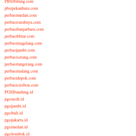
PBSIbitung.com
pbsipekanbaru.com
perbasimedan.com
perbasisurabaya.com
perbasibanjarbaru.com
perbasiblitar.com
perbasimagelang.com
perbasijambi.com
perbasiserang.com
perbasitangerang.com
perbasimalang.com
perbasidepok.com
perbasicirebon.com
PGSIbandung.id
pgsiaceh.id
pgsijambi.id
pgsibali.id
pgsijakarta.id
pgsimedan.id
pgsilombok.id