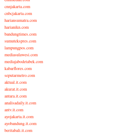
cnnjakarta.com
cnbcjakarta.com
hariansumatra.com
harianikn.com
bandungtimes.com
sumutekspres.com
lampungpos.com
mediasulawesi.com
mediajabodetabek.com
kabarflores.com
seputarmetro.com
aktual.it.com
akurat.it.com
antara.it.com
analisadaily.it.com
antv.it.com
ayojakarta.it.com
ayobandung.it.com
beritabali.it.com