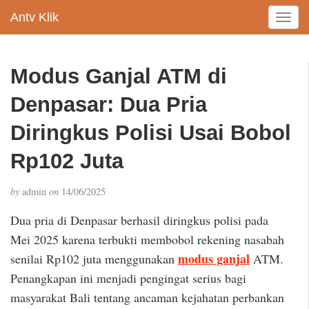
Antv Klik
T
o
g
g
Modus Ganjal ATM di
l
e
Denpasar: Dua Pria
n
a
Diringkus Polisi Usai Bobol
v
Rp102 Juta
i
g
a
by
admin
on
14/06/2025
t
i
Dua pria di Denpasar berhasil diringkus polisi pada
o
Mei 2025 karena terbukti membobol rekening nasabah
n
modus ganjal
senilai Rp102 juta menggunakan
ATM.
Penangkapan ini menjadi pengingat serius bagi
masyarakat Bali tentang ancaman kejahatan perbankan