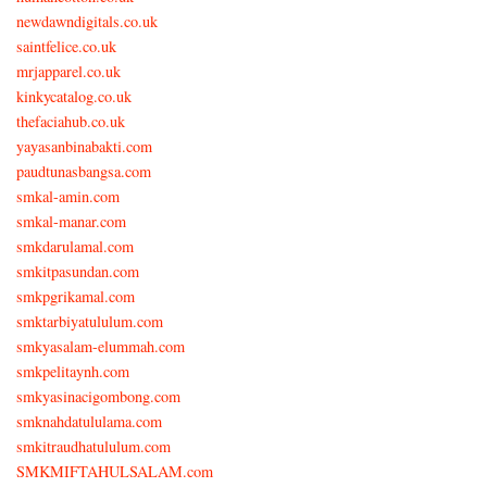
newdawndigitals.co.uk
saintfelice.co.uk
mrjapparel.co.uk
kinkycatalog.co.uk
thefaciahub.co.uk
yayasanbinabakti.com
paudtunasbangsa.com
smkal-amin.com
smkal-manar.com
smkdarulamal.com
smkitpasundan.com
smkpgrikamal.com
smktarbiyatululum.com
smkyasalam-elummah.com
smkpelitaynh.com
smkyasinacigombong.com
smknahdatululama.com
smkitraudhatululum.com
SMKMIFTAHULSALAM.com