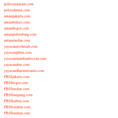
polresmataram.com
polresdumai.com
antamjakarta.com
antambekasi.com
antambogor.com
antampalembang.com
antammedan.com
yayasanarrohmah.com
yayasanpkbm.com
yayasanmambaulirsyad.com
yayasanabm.com
yayasandharmawanita.com
PBSIjakarta.com
PBSIbogor.com
PBSImedan.com
PBSIlampung.com
PBSIkaltim.com
PBSIsumbar.com
PBSIbaubau.com