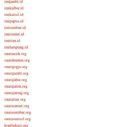
imijambi.id
imikalbar.id
imikalsel.id
imipapua.id
imisumbar.id
imisumut.id
imiriau.id
imilampung.id
suaraaceh.org
suarabanten.org
suarajogja.org
suarajambi.org
suarajabar.org
suarajatim.org
suarajateng.org
suarariau.org
suarasumut.org
suarasumbar.org
suarasumsel.org
konibekasi.org