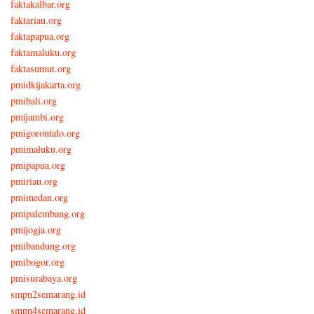
faktakalbar.org
faktariau.org
faktapapua.org
faktamaluku.org
faktasumut.org
pmidkijakarta.org
pmibali.org
pmijambi.org
pmigorontalo.org
pmimaluku.org
pmipapua.org
pmiriau.org
pmimedan.org
pmipalembang.org
pmijogja.org
pmibandung.org
pmibogor.org
pmisurabaya.org
smpn2semarang.id
smpn4semarang.id