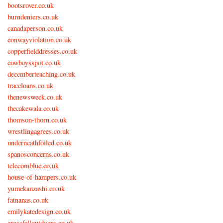
bootsrover.co.uk
burndeniers.co.uk
canadaperson.co.uk
conwayviolation.co.uk
copperfielddresses.co.uk
cowboysspot.co.uk
decemberteaching.co.uk
traceloans.co.uk
thenewsweek.co.uk
thecakewala.co.uk
thomson-thorn.co.uk
wrestlingagrees.co.uk
underneathfoiled.co.uk
spanosconcerns.co.uk
telecomblue.co.uk
house-of-hampers.co.uk
yumekanzashi.co.uk
fatnanas.co.uk
emilykatedesign.co.uk
crossfelloutdoors.co.uk