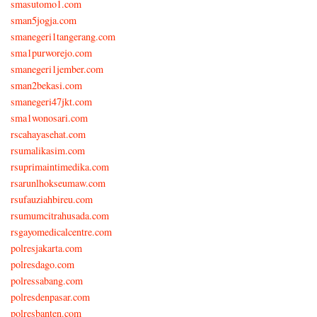
smasutomo1.com
sman5jogja.com
smanegeri1tangerang.com
sma1purworejo.com
smanegeri1jember.com
sman2bekasi.com
smanegeri47jkt.com
sma1wonosari.com
rscahayasehat.com
rsumalikasim.com
rsuprimaintimedika.com
rsarunlhokseumaw.com
rsufauziahbireu.com
rsumumcitrahusada.com
rsgayomedicalcentre.com
polresjakarta.com
polresdago.com
polressabang.com
polresdenpasar.com
polresbanten.com