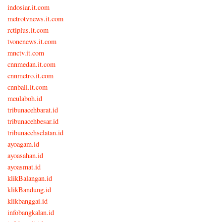
indosiar.it.com
metrotvnews.it.com
rctiplus.it.com
tvonenews.it.com
mnctv.it.com
cnnmedan.it.com
cnnmetro.it.com
cnnbali.it.com
meulaboh.id
tribunacehbarat.id
tribunacehbesar.id
tribunacehselatan.id
ayoagam.id
ayoasahan.id
ayoasmat.id
klikBalangan.id
klikBandung.id
klikbanggai.id
infobangkalan.id