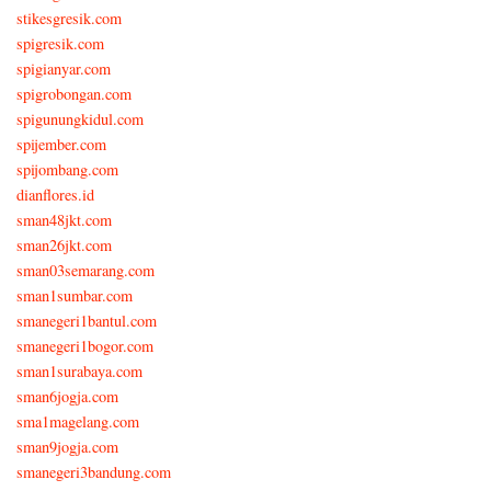
stikesgresik.com
spigresik.com
spigianyar.com
spigrobongan.com
spigunungkidul.com
spijember.com
spijombang.com
dianflores.id
sman48jkt.com
sman26jkt.com
sman03semarang.com
sman1sumbar.com
smanegeri1bantul.com
smanegeri1bogor.com
sman1surabaya.com
sman6jogja.com
sma1magelang.com
sman9jogja.com
smanegeri3bandung.com