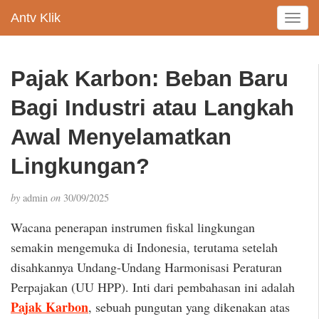
Antv Klik
T
o
g
g
Pajak Karbon: Beban Baru
l
e
Bagi Industri atau Langkah
n
a
Awal Menyelamatkan
v
Lingkungan?
i
g
a
by
admin
on
30/09/2025
t
i
Wacana penerapan instrumen fiskal lingkungan
o
semakin mengemuka di Indonesia, terutama setelah
n
disahkannya Undang-Undang Harmonisasi Peraturan
Perpajakan (UU HPP). Inti dari pembahasan ini adalah
Pajak Karbon
, sebuah pungutan yang dikenakan atas