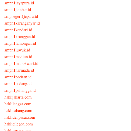
smpn1jayapura.id
smpn1jember.id
smpnegeri1jepara.id
smpn1karanganyar.id
smpn1kendari.id
smpn1kranggan.id
smpn1lamongan.id
smpn1luwuk.id
smpn1madiun.id
smpn1manokwari.id
smpn1narmada.id
smpn1pacitan.id
smpn1padang.id
smpn1pailangga.id
haklijakarta.com
haklilangsa.com
haklisabang.com
haklidenpasar.com
haklicilegon.com
hakliserang.com