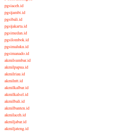
pgsiaceh.id
pgsijambi.id
pgsibali.id
pgsijakarta.id
pgsimedan.id
pgsilombok.id
pgsimaluku.id
pgsimanado.id
akmilsumbar.id
akmilpapua.id
akmilriau.id
akmilntt.id
akmilkalbar.id
akmilkalsel.id
akmilbali.id
akmilbanten.id
akmilaceh.id
akmiljabar.id
akmiljateng.id