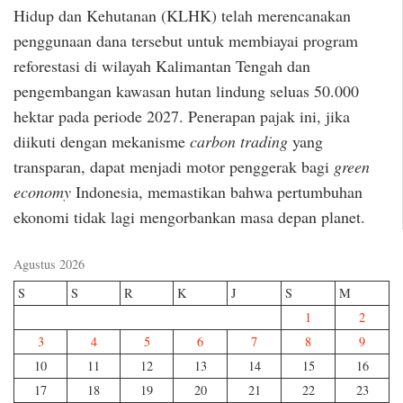
Hidup dan Kehutanan (KLHK) telah merencanakan
penggunaan dana tersebut untuk membiayai program
reforestasi di wilayah Kalimantan Tengah dan
pengembangan kawasan hutan lindung seluas 50.000
hektar pada periode 2027. Penerapan pajak ini, jika
diikuti dengan mekanisme
carbon trading
yang
transparan, dapat menjadi motor penggerak bagi
green
economy
Indonesia, memastikan bahwa pertumbuhan
ekonomi tidak lagi mengorbankan masa depan planet.
Agustus 2026
S
S
R
K
J
S
M
1
2
3
4
5
6
7
8
9
10
11
12
13
14
15
16
17
18
19
20
21
22
23