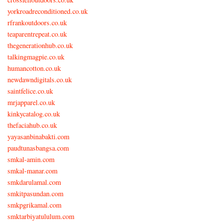
yorkroadreconditioned.co.uk
rfrankoutdoors.co.uk
teaparentrepeat.co.uk
thegenerationhub.co.uk
talkingmagpie.co.uk
humancotton.co.uk
newdawndigitals.co.uk
saintfelice.co.uk
mrjapparel.co.uk
kinkycatalog.co.uk
thefaciahub.co.uk
yayasanbinabakti.com
paudtunasbangsa.com
smkal-amin.com
smkal-manar.com
smkdarulamal.com
smkitpasundan.com
smkpgrikamal.com
smktarbiyatululum.com