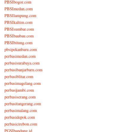
PBSIbogor.com
PBSImedan.com
PBSIlampung.com
PBSIkaltim.com
PBSIsumbar.com
PBSIbaubau.com
PBSIbitung.com
pbsipekanbaru.com
perbasimedan.com
perbasisurabaya.com
perbasibanjarbaru.com
perbasiblitar.com
perbasimagelang.com
perbasijambi.com
perbasiserang.com
perbasitangerang.com
perbasimalang.com
perbasidepok.com
perbasicirebon.com
PGSIbandung.id