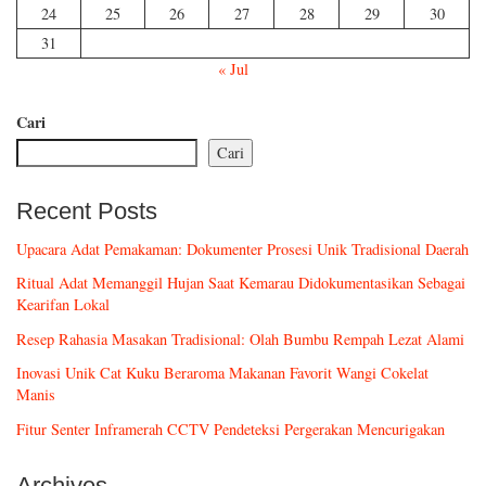
24
25
26
27
28
29
30
31
« Jul
Cari
Cari
Recent Posts
Upacara Adat Pemakaman: Dokumenter Prosesi Unik Tradisional Daerah
Ritual Adat Memanggil Hujan Saat Kemarau Didokumentasikan Sebagai
Kearifan Lokal
Resep Rahasia Masakan Tradisional: Olah Bumbu Rempah Lezat Alami
Inovasi Unik Cat Kuku Beraroma Makanan Favorit Wangi Cokelat
Manis
Fitur Senter Inframerah CCTV Pendeteksi Pergerakan Mencurigakan
Archives