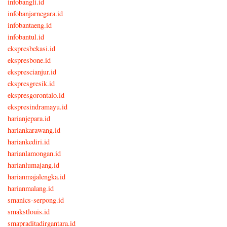
infobangli.id
infobanjarnegara.id
infobantaeng.id
infobantul.id
ekspresbekasi.id
ekspresbone.id
eksprescianjur.id
ekspresgresik.id
ekspresgorontalo.id
ekspresindramayu.id
harianjepara.id
hariankarawang.id
hariankediri.id
harianlamongan.id
harianlumajang.id
harianmajalengka.id
harianmalang.id
smanics-serpong.id
smakstlouis.id
smapraditadirgantara.id