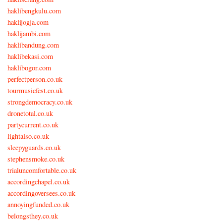
haklibengkulu.com
haklijogja.com
haklijambi.com
haklibandung.com
haklibekasi.com
haklibogor.com
perfectperson.co.uk
tourmusicfest.co.uk
strongdemocracy.co.uk
dronetotal.co.uk
partycurrent.co.uk
lightalso.co.uk
sleepyguards.co.uk
stephensmoke.co.uk
trialuncomfortable.co.uk
accordingchapel.co.uk
accordingoversees.co.uk
annoyingfunded.co.uk
belongsthey.co.uk