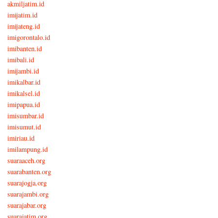
akmiljatim.id
imijatim.id
imijateng.id
imigorontalo.id
imibanten.id
imibali.id
imijambi.id
imikalbar.id
imikalsel.id
imipapua.id
imisumbar.id
imisumut.id
imiriau.id
imilampung.id
suaraaceh.org
suarabanten.org
suarajogja.org
suarajambi.org
suarajabar.org
suarajatim.org