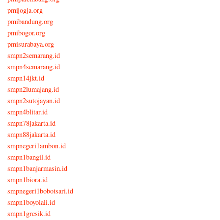
pmijogja.org
pmibandung.org
pmibogor.org
pmisurabaya.org
smpn2semarang.id
smpn4semarang.id
smpn14jkt.id
smpn2lumajang.id
smpn2sutojayan.id
smpn4blitar.id
smpn78jakarta.id
smpn88jakarta.id
smpnegeri1ambon.id
smpn1bangil.id
smpn1banjarmasin.id
smpn1biora.id
smpnegeri1bobotsari.id
smpn1boyolali.id
smpn1gresik.id