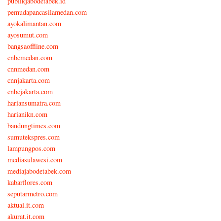
publikjabodetabek.id
pemudapancasilamedan.com
ayokalimantan.com
ayosumut.com
bangsaoffline.com
cnbcmedan.com
cnnmedan.com
cnnjakarta.com
cnbcjakarta.com
hariansumatra.com
harianikn.com
bandungtimes.com
sumutekspres.com
lampungpos.com
mediasulawesi.com
mediajabodetabek.com
kabarflores.com
seputarmetro.com
aktual.it.com
akurat.it.com