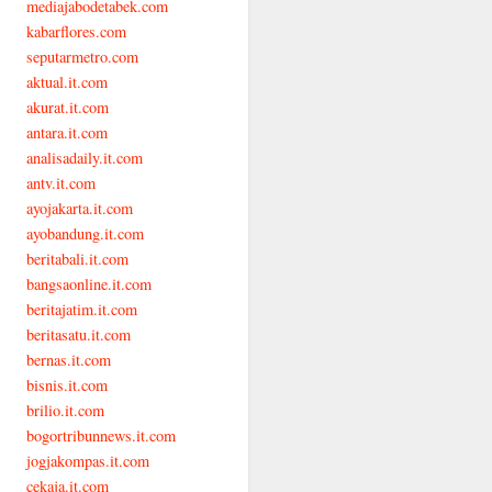
mediajabodetabek.com
kabarflores.com
seputarmetro.com
aktual.it.com
akurat.it.com
antara.it.com
analisadaily.it.com
antv.it.com
ayojakarta.it.com
ayobandung.it.com
beritabali.it.com
bangsaonline.it.com
beritajatim.it.com
beritasatu.it.com
bernas.it.com
bisnis.it.com
brilio.it.com
bogortribunnews.it.com
jogjakompas.it.com
cekaja.it.com