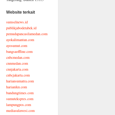
Website terkait
sumselnews.id
publikjabodetabek.id
pemudapancasilamedan.com
ayokalimantan.com
ayosumut.com
bangsaoffline.com
cnbcmedan.com
cnnmedan.com
cnnjakarta.com
cnbcjakarta.com
hariansumatra.com
harianikn.com
bandungtimes.com
sumutekspres.com
lampungpos.com
mediasulawesi.com