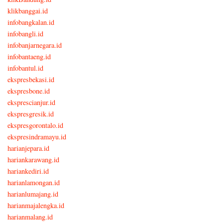
klikbanggai.id
infobangkalan.id
infobangli.id
infobanjarnegara.id
infobantaeng.id
infobantul.id
ekspresbekasi.id
ekspresbone.id
eksprescianjur.id
ekspresgresik.id
ekspresgorontalo.id
ekspresindramayu.id
harianjepara.id
hariankarawang.id
hariankediri.id
harianlamongan.id
harianlumajang.id
harianmajalengka.id
harianmalang.id