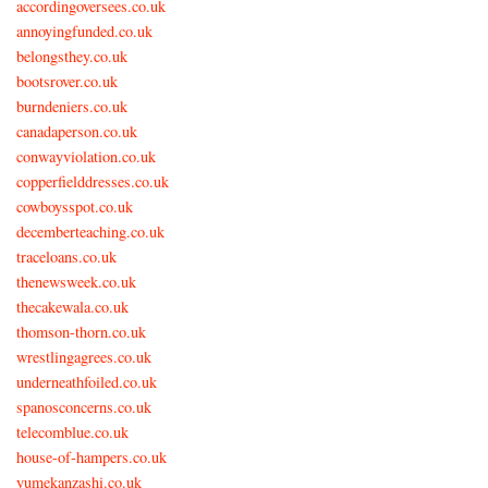
accordingoversees.co.uk
annoyingfunded.co.uk
belongsthey.co.uk
bootsrover.co.uk
burndeniers.co.uk
canadaperson.co.uk
conwayviolation.co.uk
copperfielddresses.co.uk
cowboysspot.co.uk
decemberteaching.co.uk
traceloans.co.uk
thenewsweek.co.uk
thecakewala.co.uk
thomson-thorn.co.uk
wrestlingagrees.co.uk
underneathfoiled.co.uk
spanosconcerns.co.uk
telecomblue.co.uk
house-of-hampers.co.uk
yumekanzashi.co.uk