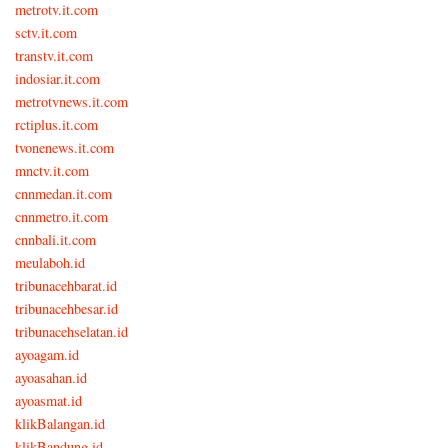
metrotv.it.com
sctv.it.com
transtv.it.com
indosiar.it.com
metrotvnews.it.com
rctiplus.it.com
tvonenews.it.com
mnctv.it.com
cnnmedan.it.com
cnnmetro.it.com
cnnbali.it.com
meulaboh.id
tribunacehbarat.id
tribunacehbesar.id
tribunacehselatan.id
ayoagam.id
ayoasahan.id
ayoasmat.id
klikBalangan.id
klikBandung.id