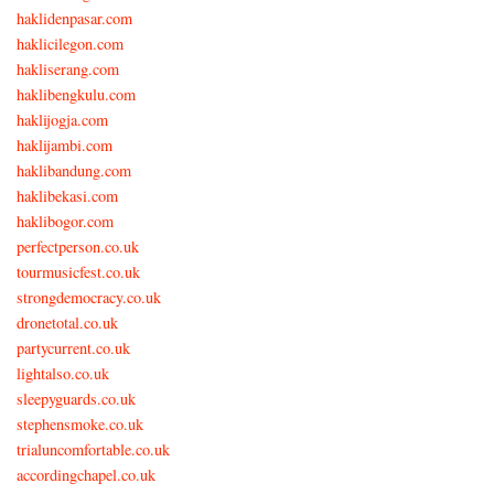
haklidenpasar.com
haklicilegon.com
hakliserang.com
haklibengkulu.com
haklijogja.com
haklijambi.com
haklibandung.com
haklibekasi.com
haklibogor.com
perfectperson.co.uk
tourmusicfest.co.uk
strongdemocracy.co.uk
dronetotal.co.uk
partycurrent.co.uk
lightalso.co.uk
sleepyguards.co.uk
stephensmoke.co.uk
trialuncomfortable.co.uk
accordingchapel.co.uk