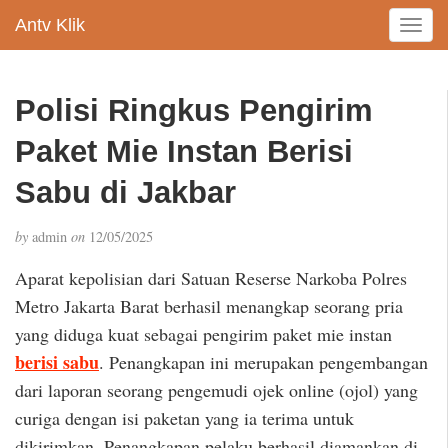
Antv Klik
T
o
g
g
Polisi Ringkus Pengirim
l
e
Paket Mie Instan Berisi
n
a
Sabu di Jakbar
v
i
by
admin
on
12/05/2025
g
a
Aparat kepolisian dari Satuan Reserse Narkoba Polres
t
Metro Jakarta Barat berhasil menangkap seorang pria
i
yang diduga kuat sebagai pengirim paket mie instan
o
n
berisi sabu
. Penangkapan ini merupakan pengembangan
dari laporan seorang pengemudi ojek online (ojol) yang
curiga dengan isi paketan yang ia terima untuk
dikirimkan. Penangkapan pelaku berhasil diamankan di