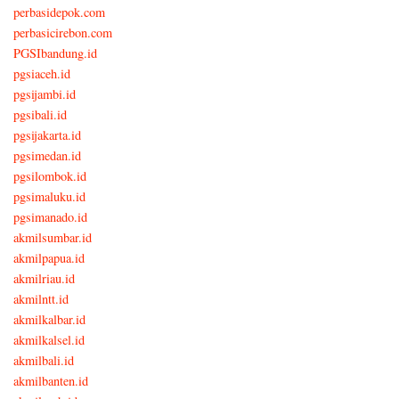
perbasidepok.com
perbasicirebon.com
PGSIbandung.id
pgsiaceh.id
pgsijambi.id
pgsibali.id
pgsijakarta.id
pgsimedan.id
pgsilombok.id
pgsimaluku.id
pgsimanado.id
akmilsumbar.id
akmilpapua.id
akmilriau.id
akmilntt.id
akmilkalbar.id
akmilkalsel.id
akmilbali.id
akmilbanten.id