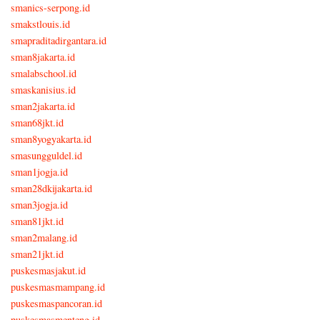
smanics-serpong.id
smakstlouis.id
smapraditadirgantara.id
sman8jakarta.id
smalabschool.id
smaskanisius.id
sman2jakarta.id
sman68jkt.id
sman8yogyakarta.id
smasungguldel.id
sman1jogja.id
sman28dkijakarta.id
sman3jogja.id
sman81jkt.id
sman2malang.id
sman21jkt.id
puskesmasjakut.id
puskesmasmampang.id
puskesmaspancoran.id
puskesmasmenteng.id