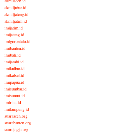
akmilaceh.id
akmiljabar.id
akmiljateng.id
akmiljatim.id
imijatim.id
imijateng.id
imigorontalo.id
imibanten.id
imibali.id
imijambi.id
imikalbar.id
imikalsel.id
imipapua.id
imisumbar.id
imisumut.id
imiriau.id
imilampung.id
suaraaceh.org
suarabanten.org
suarajogja.org