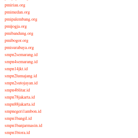
pmiriau.org
pmimedan.org
pmipalembang.org
pmijogja.org
pmibandung.org
pmibogor.org
pmisurabaya.org
smpn2semarang.id
smpn4semarang.id
smpn14jkt.id
smpn2lumajang.id
smpn2sutojayan.id
smpn4blitar.id
smpn78jakarta.id
smpn88jakarta.id
smpnegeri1ambon.id
smpn1bangil.id
smpn1banjarmasin.id
smpn1biora.id