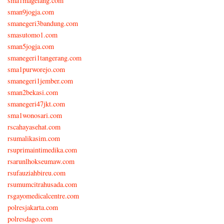
sma1magelang.com
sman9jogja.com
smanegeri3bandung.com
smasutomo1.com
sman5jogja.com
smanegeri1tangerang.com
sma1purworejo.com
smanegeri1jember.com
sman2bekasi.com
smanegeri47jkt.com
sma1wonosari.com
rscahayasehat.com
rsumalikasim.com
rsuprimaintimedika.com
rsarunlhokseumaw.com
rsufauziahbireu.com
rsumumcitrahusada.com
rsgayomedicalcentre.com
polresjakarta.com
polresdago.com