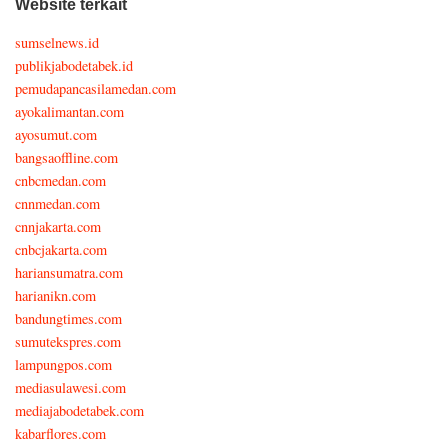
Website terkait
sumselnews.id
publikjabodetabek.id
pemudapancasilamedan.com
ayokalimantan.com
ayosumut.com
bangsaoffline.com
cnbcmedan.com
cnnmedan.com
cnnjakarta.com
cnbcjakarta.com
hariansumatra.com
harianikn.com
bandungtimes.com
sumutekspres.com
lampungpos.com
mediasulawesi.com
mediajabodetabek.com
kabarflores.com