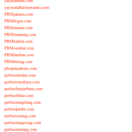
yayasanabm.com
yayasandharmawanita.com
PBSIjakarta.com
PBSIbogor.com
PBSImedan.com
PBSIlampung.com
PBSIkaltim.com
PBSIsumbar.com
PBSIbaubau.com
PBSIbitung.com
pbsipekanbaru.com
perbasimedan.com
perbasisurabaya.com
perbasibanjarbaru.com
perbasiblitar.com
perbasimagelang.com
perbasijambi.com
perbasiserang.com
perbasitangerang.com
perbasimalang.com