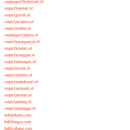
smpnegeri1bobotsari.id
smpn1boyolali.id
smpn1gresik.id
smpn1jayapura.id
smpn1jember.id
smpnegeri1jepara.id
smpn1karanganyar.id
smpn1kendari.id
smpn1kranggan.id
smpn1lamongan.id
smpn1luwuk.id
smpn1madiun.id
smpn1manokwari.id
smpn1narmada.id
smpn1pacitan.id
smpn1padang.id
smpn1pailangga.id
haklijakarta.com
haklilangsa.com
haklisabang.com