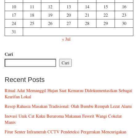
10
11
12
13
14
15
16
17
18
19
20
21
22
23
24
25
26
27
28
29
30
31
« Jul
Cari
Cari
Recent Posts
Ritual Adat Memanggil Hujan Saat Kemarau Didokumentasikan Sebagai
Kearifan Lokal
Resep Rahasia Masakan Tradisional: Olah Bumbu Rempah Lezat Alami
Inovasi Unik Cat Kuku Beraroma Makanan Favorit Wangi Cokelat
Manis
Fitur Senter Inframerah CCTV Pendeteksi Pergerakan Mencurigakan