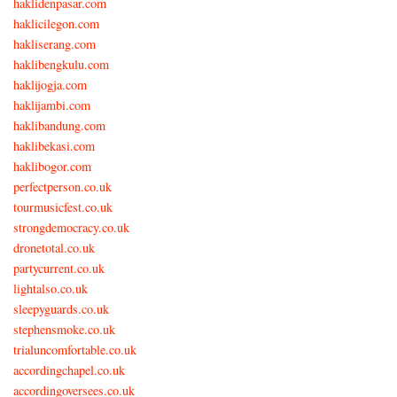
haklidenpasar.com
haklicilegon.com
hakliserang.com
haklibengkulu.com
haklijogja.com
haklijambi.com
haklibandung.com
haklibekasi.com
haklibogor.com
perfectperson.co.uk
tourmusicfest.co.uk
strongdemocracy.co.uk
dronetotal.co.uk
partycurrent.co.uk
lightalso.co.uk
sleepyguards.co.uk
stephensmoke.co.uk
trialuncomfortable.co.uk
accordingchapel.co.uk
accordingoversees.co.uk