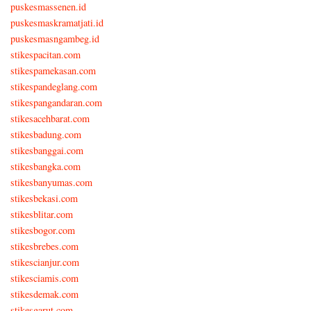
puskesmassenen.id
puskesmaskramatjati.id
puskesmasngambeg.id
stikespacitan.com
stikespamekasan.com
stikespandeglang.com
stikespangandaran.com
stikesacehbarat.com
stikesbadung.com
stikesbanggai.com
stikesbangka.com
stikesbanyumas.com
stikesbekasi.com
stikesblitar.com
stikesbogor.com
stikesbrebes.com
stikescianjur.com
stikesciamis.com
stikesdemak.com
stikesgarut.com