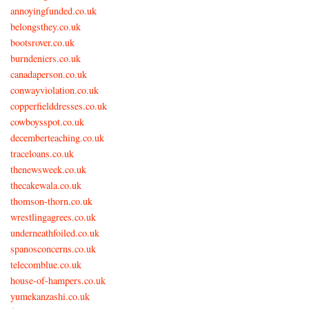
annoyingfunded.co.uk
belongsthey.co.uk
bootsrover.co.uk
burndeniers.co.uk
canadaperson.co.uk
conwayviolation.co.uk
copperfielddresses.co.uk
cowboysspot.co.uk
decemberteaching.co.uk
traceloans.co.uk
thenewsweek.co.uk
thecakewala.co.uk
thomson-thorn.co.uk
wrestlingagrees.co.uk
underneathfoiled.co.uk
spanosconcerns.co.uk
telecomblue.co.uk
house-of-hampers.co.uk
yumekanzashi.co.uk