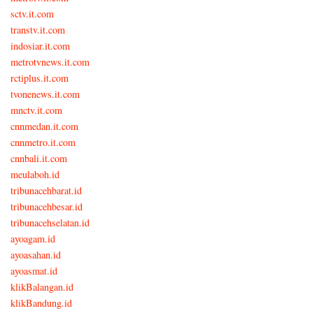
sctv.it.com
transtv.it.com
indosiar.it.com
metrotvnews.it.com
rctiplus.it.com
tvonenews.it.com
mnctv.it.com
cnnmedan.it.com
cnnmetro.it.com
cnnbali.it.com
meulaboh.id
tribunacehbarat.id
tribunacehbesar.id
tribunacehselatan.id
ayoagam.id
ayoasahan.id
ayoasmat.id
klikBalangan.id
klikBandung.id