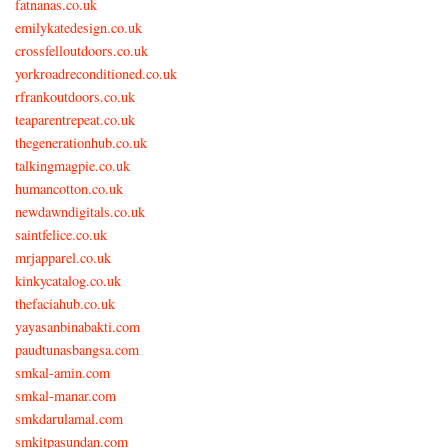
fatnanas.co.uk
emilykatedesign.co.uk
crossfelloutdoors.co.uk
yorkroadreconditioned.co.uk
rfrankoutdoors.co.uk
teaparentrepeat.co.uk
thegenerationhub.co.uk
talkingmagpie.co.uk
humancotton.co.uk
newdawndigitals.co.uk
saintfelice.co.uk
mrjapparel.co.uk
kinkycatalog.co.uk
thefaciahub.co.uk
yayasanbinabakti.com
paudtunasbangsa.com
smkal-amin.com
smkal-manar.com
smkdarulamal.com
smkitpasundan.com