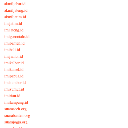
akmiljabar.id
akmiljateng.id
akmiljatim.id
imijatim.id
imijateng.id
imigorontalo.id
imibanten.id
imibali.id
imijambi.id
imikalbar.id
imikalsel.id
imipapua.id
imisumbar.id
imisumut.id
imiriau.id
imilampung.id
suaraaceh.org
suarabanten.org
suarajogja.org