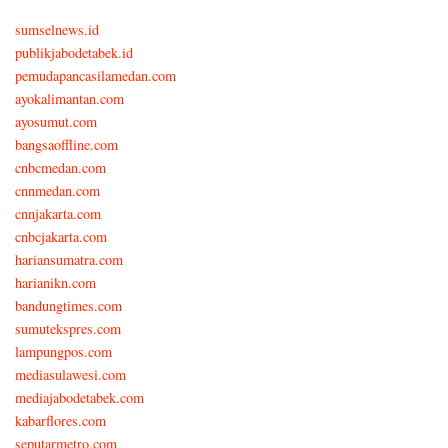
sumselnews.id
publikjabodetabek.id
pemudapancasilamedan.com
ayokalimantan.com
ayosumut.com
bangsaoffline.com
cnbcmedan.com
cnnmedan.com
cnnjakarta.com
cnbcjakarta.com
hariansumatra.com
harianikn.com
bandungtimes.com
sumutekspres.com
lampungpos.com
mediasulawesi.com
mediajabodetabek.com
kabarflores.com
seputarmetro.com