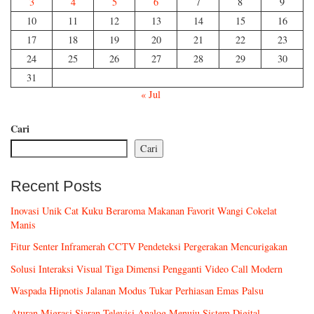
3
4
5
6
7
8
9
10
11
12
13
14
15
16
17
18
19
20
21
22
23
24
25
26
27
28
29
30
31
« Jul
Cari
Cari
Recent Posts
Inovasi Unik Cat Kuku Beraroma Makanan Favorit Wangi Cokelat
Manis
Fitur Senter Inframerah CCTV Pendeteksi Pergerakan Mencurigakan
Solusi Interaksi Visual Tiga Dimensi Pengganti Video Call Modern
Waspada Hipnotis Jalanan Modus Tukar Perhiasan Emas Palsu
Aturan Migrasi Siaran Televisi Analog Menuju Sistem Digital