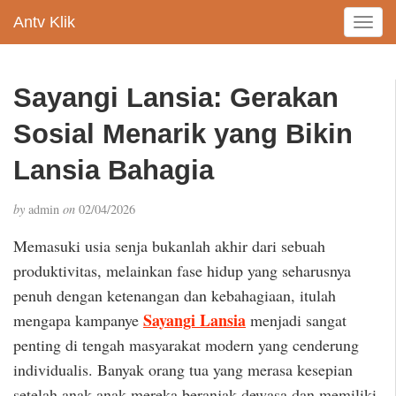
Antv Klik
T
o
g
g
Sayangi Lansia: Gerakan
l
e
Sosial Menarik yang Bikin
n
a
Lansia Bahagia
v
i
by
admin
on
02/04/2026
g
a
Memasuki usia senja bukanlah akhir dari sebuah
t
produktivitas, melainkan fase hidup yang seharusnya
i
penuh dengan ketenangan dan kebahagiaan, itulah
o
n
Sayangi Lansia
mengapa kampanye
menjadi sangat
penting di tengah masyarakat modern yang cenderung
individualis. Banyak orang tua yang merasa kesepian
setelah anak-anak mereka beranjak dewasa dan memiliki