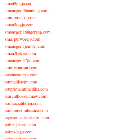
sman9jogja.com
smanegeri3bandung.com
smasutomo1.com
sman5jogja.com
smanegeri1tangerang.com
sma1purworejo.com
smanegeri1jember.com
sman2bekasi.com
smanegeri47jkt.com
sma1wonosari.com
rscahayasehat.com
rsumalikasim.com
rsuprimaintimedika.com
rsarunlhokseumaw.com
rsufauziahbireu.com
rsumumcitrahusada.com
rsgayomedicalcentre.com
polresjakarta.com
polresdago.com
polressabang.com