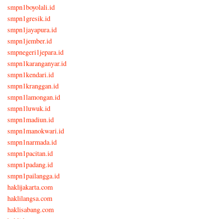
smpn1boyolali.id
smpn1gresik.id
smpn1jayapura.id
smpn1jember.id
smpnegeri1jepara.id
smpn1karanganyar.id
smpn1kendari.id
smpn1kranggan.id
smpn1lamongan.id
smpn1luwuk.id
smpn1madiun.id
smpn1manokwari.id
smpn1narmada.id
smpn1pacitan.id
smpn1padang.id
smpn1pailangga.id
haklijakarta.com
haklilangsa.com
haklisabang.com