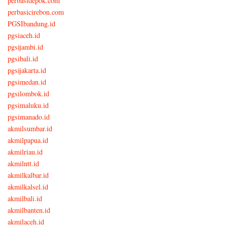
perbasidepok.com
perbasicirebon.com
PGSIbandung.id
pgsiaceh.id
pgsijambi.id
pgsibali.id
pgsijakarta.id
pgsimedan.id
pgsilombok.id
pgsimaluku.id
pgsimanado.id
akmilsumbar.id
akmilpapua.id
akmilriau.id
akmilntt.id
akmilkalbar.id
akmilkalsel.id
akmilbali.id
akmilbanten.id
akmilaceh.id