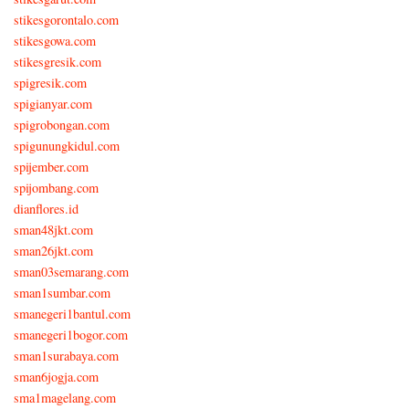
stikesgorontalo.com
stikesgowa.com
stikesgresik.com
spigresik.com
spigianyar.com
spigrobongan.com
spigunungkidul.com
spijember.com
spijombang.com
dianflores.id
sman48jkt.com
sman26jkt.com
sman03semarang.com
sman1sumbar.com
smanegeri1bantul.com
smanegeri1bogor.com
sman1surabaya.com
sman6jogja.com
sma1magelang.com