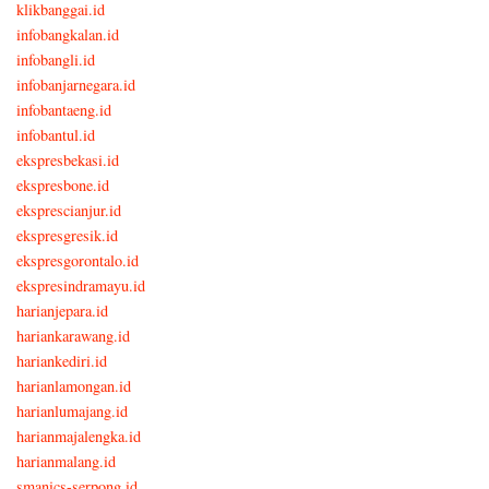
klikbanggai.id
infobangkalan.id
infobangli.id
infobanjarnegara.id
infobantaeng.id
infobantul.id
ekspresbekasi.id
ekspresbone.id
eksprescianjur.id
ekspresgresik.id
ekspresgorontalo.id
ekspresindramayu.id
harianjepara.id
hariankarawang.id
hariankediri.id
harianlamongan.id
harianlumajang.id
harianmajalengka.id
harianmalang.id
smanics-serpong.id