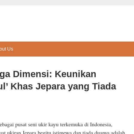
out Us
iga Dimensi: Keunikan
ul’ Khas Jepara yang Tiada
sebagai pusat seni ukir kayu terkemuka di Indonesia,
t ukiran Jepara begitu istimewa dan tiada duanya adalah