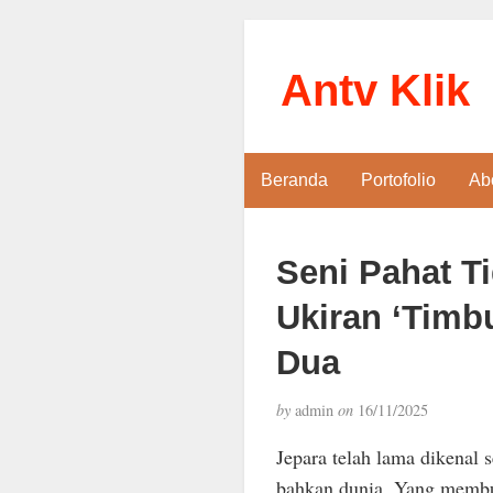
Antv Klik
Beranda
Portofolio
Ab
Seni Pahat T
Ukiran ‘Timb
Dua
by
admin
on
16/11/2025
Jepara telah lama dikenal 
bahkan dunia. Yang membua