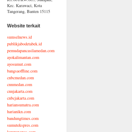
Kec. Karawaci, Kota
Tangerang, Banten 15115
Website terkait
sumselnews.id
publikjabodetabek.id
pemudapancasilamedan.com
ayokalimantan.com
ayosumut.com
bangsaoffline.com
cnbcmedan.com
cnnmedan.com
cnnjakarta.com
cnbcjakarta.com
hariansumatra.com
harianikn.com
bandungtimes.com
sumutekspres.com
lampungpos.com