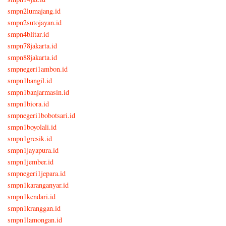
smpn2lumajang.id
smpn2sutojayan.id
smpn4blitar.id
smpn78jakarta.id
smpn88jakarta.id
smpnegeri1ambon.id
smpn1bangil.id
smpn1banjarmasin.id
smpn1biora.id
smpnegeri1bobotsari.id
smpn1boyolali.id
smpn1gresik.id
smpn1jayapura.id
smpn1jember.id
smpnegeri1jepara.id
smpn1karanganyar.id
smpn1kendari.id
smpn1kranggan.id
smpn1lamongan.id