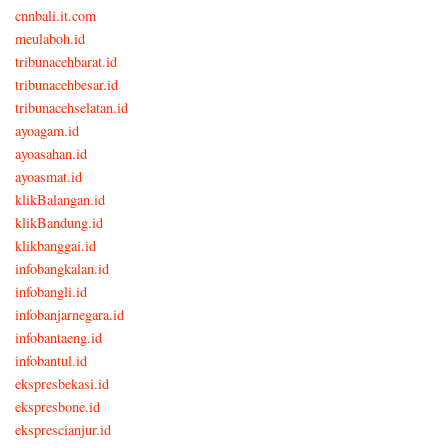
cnnbali.it.com
meulaboh.id
tribunacehbarat.id
tribunacehbesar.id
tribunacehselatan.id
ayoagam.id
ayoasahan.id
ayoasmat.id
klikBalangan.id
klikBandung.id
klikbanggai.id
infobangkalan.id
infobangli.id
infobanjarnegara.id
infobantaeng.id
infobantul.id
ekspresbekasi.id
ekspresbone.id
eksprescianjur.id