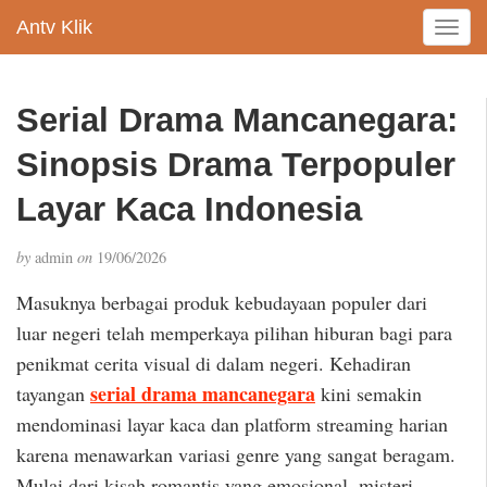
Antv Klik
T
o
g
g
Serial Drama Mancanegara:
l
e
Sinopsis Drama Terpopuler
n
a
Layar Kaca Indonesia
v
i
by
admin
on
19/06/2026
g
a
Masuknya berbagai produk kebudayaan populer dari
t
luar negeri telah memperkaya pilihan hiburan bagi para
i
penikmat cerita visual di dalam negeri. Kehadiran
o
n
serial drama mancanegara
tayangan
kini semakin
mendominasi layar kaca dan platform streaming harian
karena menawarkan variasi genre yang sangat beragam.
Mulai dari kisah romantis yang emosional, misteri