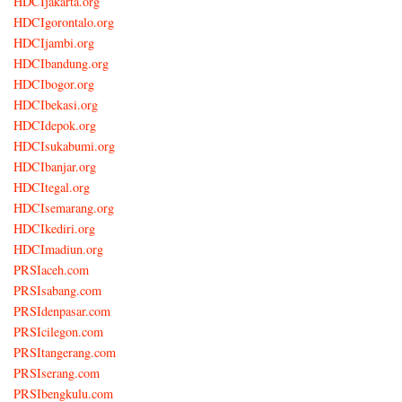
HDCIjakarta.org
HDCIgorontalo.org
HDCIjambi.org
HDCIbandung.org
HDCIbogor.org
HDCIbekasi.org
HDCIdepok.org
HDCIsukabumi.org
HDCIbanjar.org
HDCItegal.org
HDCIsemarang.org
HDCIkediri.org
HDCImadiun.org
PRSIaceh.com
PRSIsabang.com
PRSIdenpasar.com
PRSIcilegon.com
PRSItangerang.com
PRSIserang.com
PRSIbengkulu.com