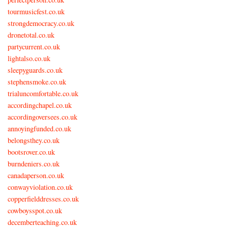
tourmusicfest.co.uk
strongdemocracy.co.uk
dronetotal.co.uk
partycurrent.co.uk
lightalso.co.uk
sleepyguards.co.uk
stephensmoke.co.uk
trialuncomfortable.co.uk
accordingchapel.co.uk
accordingoversees.co.uk
annoyingfunded.co.uk
belongsthey.co.uk
bootsrover.co.uk
burndeniers.co.uk
canadaperson.co.uk
conwayviolation.co.uk
copperfielddresses.co.uk
cowboysspot.co.uk
decemberteaching.co.uk