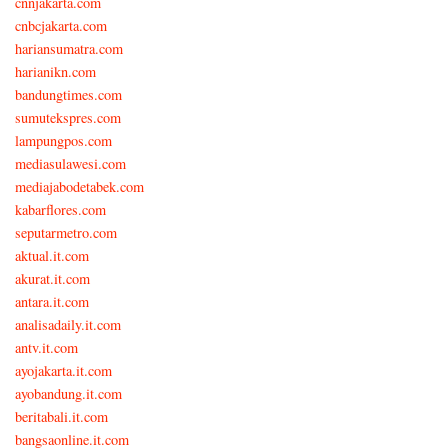
cnnjakarta.com
cnbcjakarta.com
hariansumatra.com
harianikn.com
bandungtimes.com
sumutekspres.com
lampungpos.com
mediasulawesi.com
mediajabodetabek.com
kabarflores.com
seputarmetro.com
aktual.it.com
akurat.it.com
antara.it.com
analisadaily.it.com
antv.it.com
ayojakarta.it.com
ayobandung.it.com
beritabali.it.com
bangsaonline.it.com