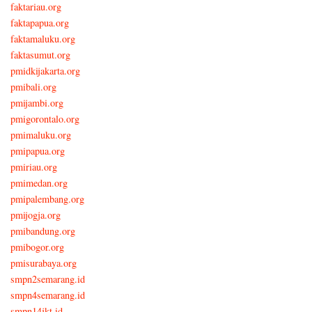
faktariau.org
faktapapua.org
faktamaluku.org
faktasumut.org
pmidkijakarta.org
pmibali.org
pmijambi.org
pmigorontalo.org
pmimaluku.org
pmipapua.org
pmiriau.org
pmimedan.org
pmipalembang.org
pmijogja.org
pmibandung.org
pmibogor.org
pmisurabaya.org
smpn2semarang.id
smpn4semarang.id
smpn14jkt.id