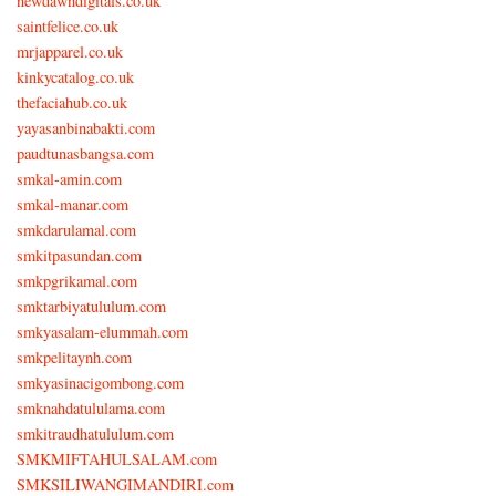
newdawndigitals.co.uk
saintfelice.co.uk
mrjapparel.co.uk
kinkycatalog.co.uk
thefaciahub.co.uk
yayasanbinabakti.com
paudtunasbangsa.com
smkal-amin.com
smkal-manar.com
smkdarulamal.com
smkitpasundan.com
smkpgrikamal.com
smktarbiyatululum.com
smkyasalam-elummah.com
smkpelitaynh.com
smkyasinacigombong.com
smknahdatululama.com
smkitraudhatululum.com
SMKMIFTAHULSALAM.com
SMKSILIWANGIMANDIRI.com