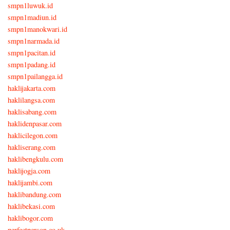
smpn1luwuk.id
smpn1madiun.id
smpn1manokwari.id
smpn1narmada.id
smpn1pacitan.id
smpn1padang.id
smpn1pailangga.id
haklijakarta.com
haklilangsa.com
haklisabang.com
haklidenpasar.com
haklicilegon.com
hakliserang.com
haklibengkulu.com
haklijogja.com
haklijambi.com
haklibandung.com
haklibekasi.com
haklibogor.com
perfectperson.co.uk