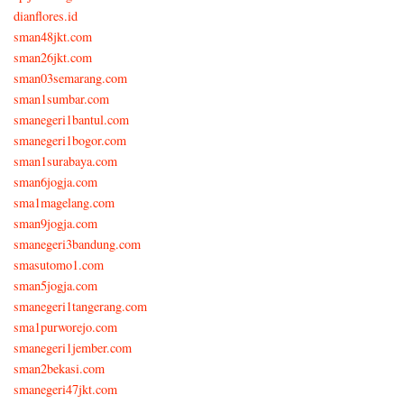
dianflores.id
sman48jkt.com
sman26jkt.com
sman03semarang.com
sman1sumbar.com
smanegeri1bantul.com
smanegeri1bogor.com
sman1surabaya.com
sman6jogja.com
sma1magelang.com
sman9jogja.com
smanegeri3bandung.com
smasutomo1.com
sman5jogja.com
smanegeri1tangerang.com
sma1purworejo.com
smanegeri1jember.com
sman2bekasi.com
smanegeri47jkt.com