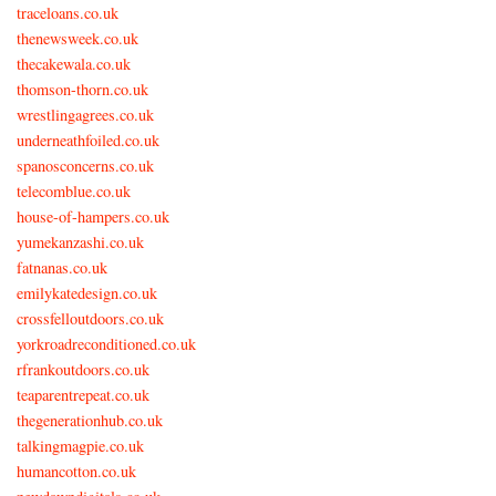
traceloans.co.uk
thenewsweek.co.uk
thecakewala.co.uk
thomson-thorn.co.uk
wrestlingagrees.co.uk
underneathfoiled.co.uk
spanosconcerns.co.uk
telecomblue.co.uk
house-of-hampers.co.uk
yumekanzashi.co.uk
fatnanas.co.uk
emilykatedesign.co.uk
crossfelloutdoors.co.uk
yorkroadreconditioned.co.uk
rfrankoutdoors.co.uk
teaparentrepeat.co.uk
thegenerationhub.co.uk
talkingmagpie.co.uk
humancotton.co.uk