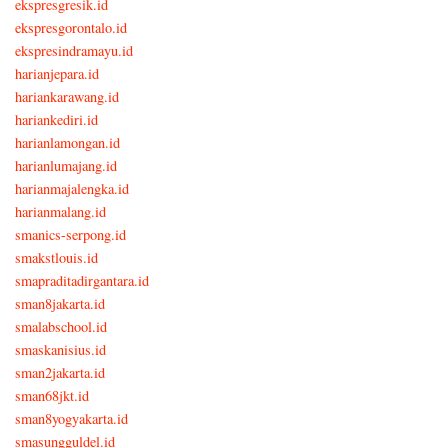
ekspresgresik.id
ekspresgorontalo.id
ekspresindramayu.id
harianjepara.id
hariankarawang.id
hariankediri.id
harianlamongan.id
harianlumajang.id
harianmajalengka.id
harianmalang.id
smanics-serpong.id
smakstlouis.id
smapraditadirgantara.id
sman8jakarta.id
smalabschool.id
smaskanisius.id
sman2jakarta.id
sman68jkt.id
sman8yogyakarta.id
smasungguldel.id