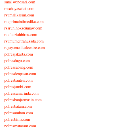
sma1wonosari.com
rscahayasehat.com
rsumalikasim.com
rsuprimaintimedika.com
rsarunlhokseumaw.com
rsufauziahbireu.com
rsumumcitrahusada.com
rsgayomedicalcentre.com
polresjakarta.com
polresdago.com
polressabang.com
polresdenpasar.com
polresbanten.com
polresjambi.com
polressamarinda.com
polresbanjarmasin.com
polresbatam.com
polresambon.com
polresbima.com
polresmataram.com