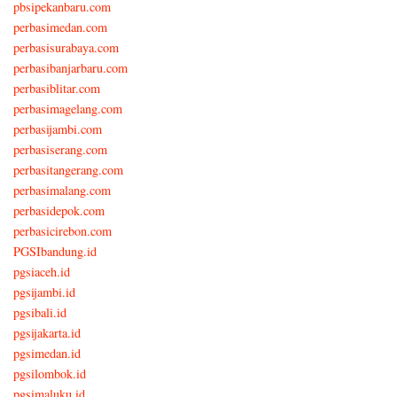
pbsipekanbaru.com
perbasimedan.com
perbasisurabaya.com
perbasibanjarbaru.com
perbasiblitar.com
perbasimagelang.com
perbasijambi.com
perbasiserang.com
perbasitangerang.com
perbasimalang.com
perbasidepok.com
perbasicirebon.com
PGSIbandung.id
pgsiaceh.id
pgsijambi.id
pgsibali.id
pgsijakarta.id
pgsimedan.id
pgsilombok.id
pgsimaluku.id