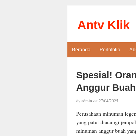
Antv Klik
Beranda
Portofolio
Ab
Spesial! Ora
Anggur Buah
by
admin
on
27/04/2025
Perusahaan minuman legen
yang patut diacungi jempol
minuman anggur buah yang 