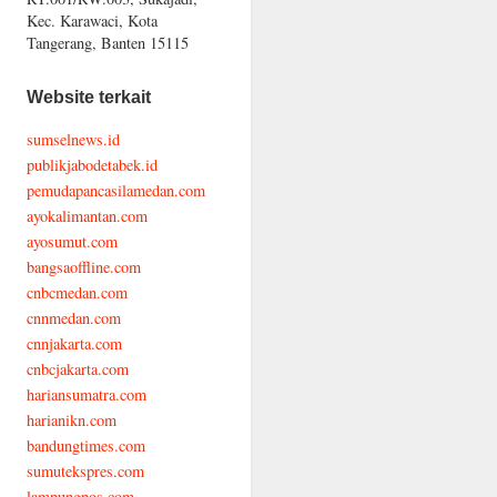
Kec. Karawaci, Kota
Tangerang, Banten 15115
Website terkait
sumselnews.id
publikjabodetabek.id
pemudapancasilamedan.com
ayokalimantan.com
ayosumut.com
bangsaoffline.com
cnbcmedan.com
cnnmedan.com
cnnjakarta.com
cnbcjakarta.com
hariansumatra.com
harianikn.com
bandungtimes.com
sumutekspres.com
lampungpos.com