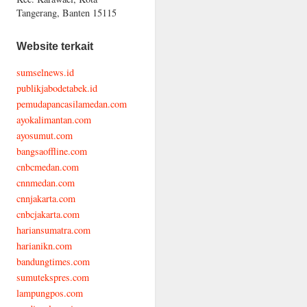
Tangerang, Banten 15115
Website terkait
sumselnews.id
publikjabodetabek.id
pemudapancasilamedan.com
ayokalimantan.com
ayosumut.com
bangsaoffline.com
cnbcmedan.com
cnnmedan.com
cnnjakarta.com
cnbcjakarta.com
hariansumatra.com
harianikn.com
bandungtimes.com
sumutekspres.com
lampungpos.com