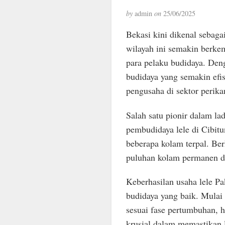
by
admin
on
25/06/2025
Bekasi kini dikenal sebaga
wilayah ini semakin berk
para pelaku budidaya. Den
budidaya yang semakin efis
pengusaha di sektor perikan
Salah satu pionir dalam la
pembudidaya lele di Cibitu
beberapa kolam terpal. Ber
puluhan kolam permanen da
Keberhasilan usaha lele P
budidaya yang baik. Mulai 
sesuai fase pertumbuhan, h
krusial dalam memastikan l