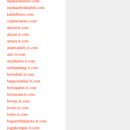
mediasulawesi.com
mediajabodetabek.com
kabarflores.com
seputarmetro.com
aktual.it.com
akurat.it.com
antara.it.com
analisadaily.it.com
antv.it.com
ayojakarta.it.com
ayobandung.it.com
beritabali.it.com
bangsaonline.it.com
beritajatim.it.com
beritasatu.it.com
bernas.it.com
bisnis.it.com
brilio.it.com
bogortribunnews.it.com
jogjakompas.it.com