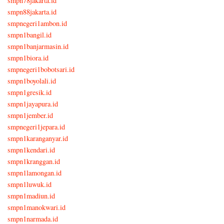
smpn78jakarta.id
smpn88jakarta.id
smpnegeri1ambon.id
smpn1bangil.id
smpn1banjarmasin.id
smpn1biora.id
smpnegeri1bobotsari.id
smpn1boyolali.id
smpn1gresik.id
smpn1jayapura.id
smpn1jember.id
smpnegeri1jepara.id
smpn1karanganyar.id
smpn1kendari.id
smpn1kranggan.id
smpn1lamongan.id
smpn1luwuk.id
smpn1madiun.id
smpn1manokwari.id
smpn1narmada.id