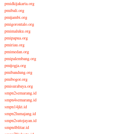
pmidkijakarta.org
pmibali.org
pmijambi.org
pmigorontalo.org
pmimaluku.org
pmipapua.org
pmiriau.org
pmimedan.org
pmipalembang.org
pmijogja.org
pmibandung.org
pmibogor.org
pmisurabaya.org
smpn2semarang.id
smpn4semarang.id
smpn14jkt.id
smpn2lumajang.id
smpn2sutojayan.id
smpn4blitar.id