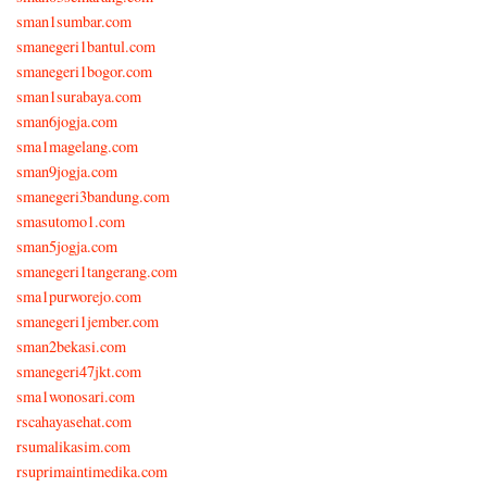
sman1sumbar.com
smanegeri1bantul.com
smanegeri1bogor.com
sman1surabaya.com
sman6jogja.com
sma1magelang.com
sman9jogja.com
smanegeri3bandung.com
smasutomo1.com
sman5jogja.com
smanegeri1tangerang.com
sma1purworejo.com
smanegeri1jember.com
sman2bekasi.com
smanegeri47jkt.com
sma1wonosari.com
rscahayasehat.com
rsumalikasim.com
rsuprimaintimedika.com