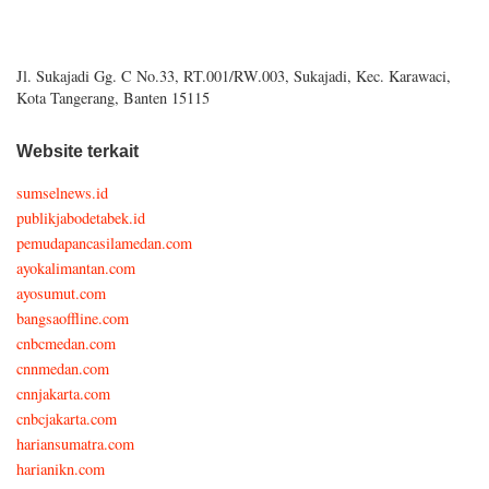
Jl. Sukajadi Gg. C No.33, RT.001/RW.003, Sukajadi, Kec. Karawaci,
Kota Tangerang, Banten 15115
Website terkait
sumselnews.id
publikjabodetabek.id
pemudapancasilamedan.com
ayokalimantan.com
ayosumut.com
bangsaoffline.com
cnbcmedan.com
cnnmedan.com
cnnjakarta.com
cnbcjakarta.com
hariansumatra.com
harianikn.com