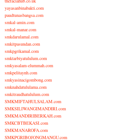
thefaciahub.co.uk
yayasanbinabakti.com
paudtunasbangsa.com
smkal-amin.com
smkal-manar.com
smkdarulamal.com
smkitpasundan.com
smkpgrikamal.com
smktarbiyatululum.com
smkyasalam-elummah.com
smkpelitaynh.com
smkyasinacigombong.com
smknahdatululama.com
smkitraudhatululum.com
SMKMIFTAHULSALAM.com
SMKSILIWANGIMANDIRI.com
SMKMANDIRIBERKAH.com
SMKCBTBEKASI.com
SMKMANAROFA.com
SMKPGRIBOJONGMANGU.com