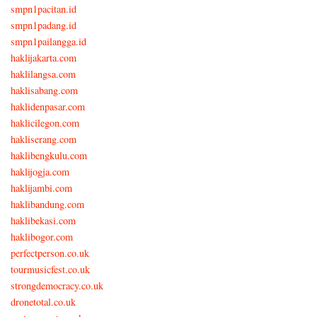
smpn1pacitan.id
smpn1padang.id
smpn1pailangga.id
haklijakarta.com
haklilangsa.com
haklisabang.com
haklidenpasar.com
haklicilegon.com
hakliserang.com
haklibengkulu.com
haklijogja.com
haklijambi.com
haklibandung.com
haklibekasi.com
haklibogor.com
perfectperson.co.uk
tourmusicfest.co.uk
strongdemocracy.co.uk
dronetotal.co.uk