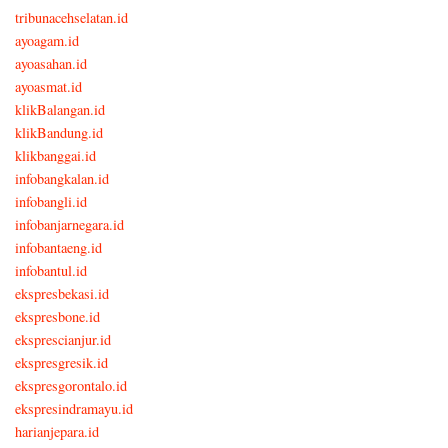
tribunacehselatan.id
ayoagam.id
ayoasahan.id
ayoasmat.id
klikBalangan.id
klikBandung.id
klikbanggai.id
infobangkalan.id
infobangli.id
infobanjarnegara.id
infobantaeng.id
infobantul.id
ekspresbekasi.id
ekspresbone.id
eksprescianjur.id
ekspresgresik.id
ekspresgorontalo.id
ekspresindramayu.id
harianjepara.id