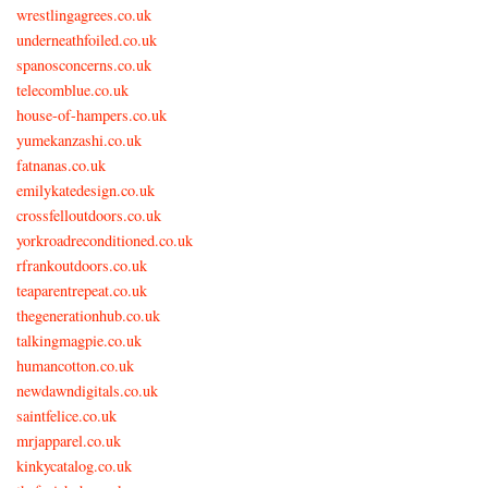
wrestlingagrees.co.uk
underneathfoiled.co.uk
spanosconcerns.co.uk
telecomblue.co.uk
house-of-hampers.co.uk
yumekanzashi.co.uk
fatnanas.co.uk
emilykatedesign.co.uk
crossfelloutdoors.co.uk
yorkroadreconditioned.co.uk
rfrankoutdoors.co.uk
teaparentrepeat.co.uk
thegenerationhub.co.uk
talkingmagpie.co.uk
humancotton.co.uk
newdawndigitals.co.uk
saintfelice.co.uk
mrjapparel.co.uk
kinkycatalog.co.uk