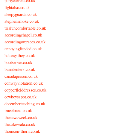
partycurrent.co.uk
lightalso.co.uk
sleepyguards.co.uk
stephensmoke.co.uk
trialuncomfortable.co.uk
accordingchapel.co.uk
accordingoversees.co.uk
annoyingfunded.co.uk
belongsthey.co.uk
bootsrover.co.uk
burndeniers.co.uk
canadaperson.co.uk
conwayviolation.co.uk
copperfielddresses.co.uk
cowboysspot.co.uk
decemberteaching.co.uk
traceloans.co.uk
thenewsweek.co.uk
thecakewala.co.uk
thomson-thorn.co.uk