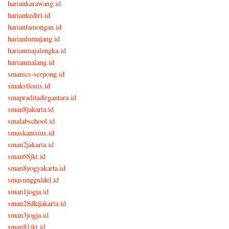
hariankarawang.id
hariankediri.id
harianlamongan.id
harianlumajang.id
harianmajalengka.id
harianmalang.id
smanics-serpong.id
smakstlouis.id
smapraditadirgantara.id
sman8jakarta.id
smalabschool.id
smaskanisius.id
sman2jakarta.id
sman68jkt.id
sman8yogyakarta.id
smasungguldel.id
sman1jogja.id
sman28dkijakarta.id
sman3jogja.id
sman81jkt.id