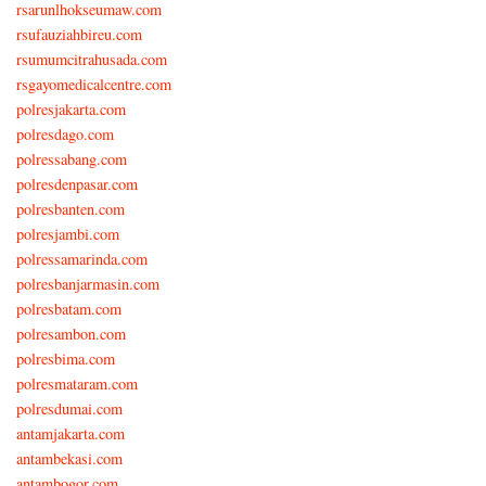
rsarunlhokseumaw.com
rsufauziahbireu.com
rsumumcitrahusada.com
rsgayomedicalcentre.com
polresjakarta.com
polresdago.com
polressabang.com
polresdenpasar.com
polresbanten.com
polresjambi.com
polressamarinda.com
polresbanjarmasin.com
polresbatam.com
polresambon.com
polresbima.com
polresmataram.com
polresdumai.com
antamjakarta.com
antambekasi.com
antambogor.com