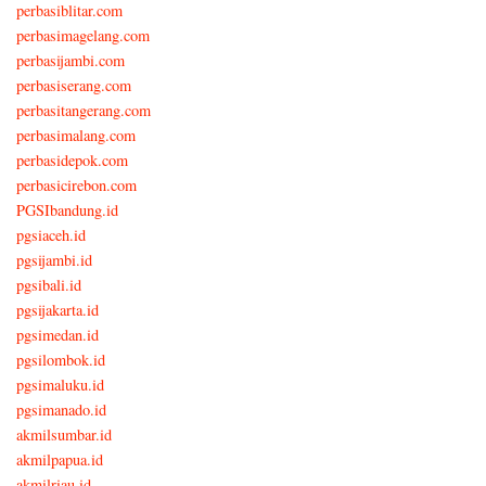
perbasiblitar.com
perbasimagelang.com
perbasijambi.com
perbasiserang.com
perbasitangerang.com
perbasimalang.com
perbasidepok.com
perbasicirebon.com
PGSIbandung.id
pgsiaceh.id
pgsijambi.id
pgsibali.id
pgsijakarta.id
pgsimedan.id
pgsilombok.id
pgsimaluku.id
pgsimanado.id
akmilsumbar.id
akmilpapua.id
akmilriau.id