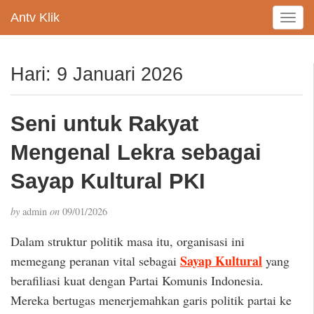
Antv Klik
T
o
g
g
Hari:
9 Januari 2026
l
e
n
Seni untuk Rakyat
a
v
Mengenal Lekra sebagai
i
g
Sayap Kultural PKI
a
t
by
admin
on
09/01/2026
i
o
Dalam struktur politik masa itu, organisasi ini
n
Sayap Kultural
memegang peranan vital sebagai
yang
berafiliasi kuat dengan Partai Komunis Indonesia.
Mereka bertugas menerjemahkan garis politik partai ke