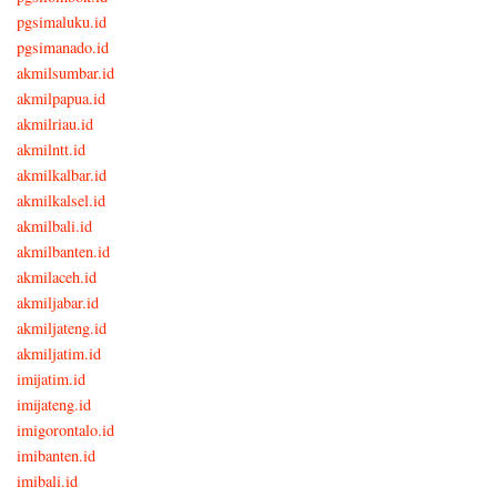
pgsimaluku.id
pgsimanado.id
akmilsumbar.id
akmilpapua.id
akmilriau.id
akmilntt.id
akmilkalbar.id
akmilkalsel.id
akmilbali.id
akmilbanten.id
akmilaceh.id
akmiljabar.id
akmiljateng.id
akmiljatim.id
imijatim.id
imijateng.id
imigorontalo.id
imibanten.id
imibali.id