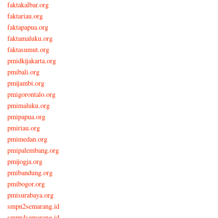
faktakalbar.org
faktariau.org
faktapapua.org
faktamaluku.org
faktasumut.org
pmidkijakarta.org
pmibali.org
pmijambi.org
pmigorontalo.org
pmimaluku.org
pmipapua.org
pmiriau.org
pmimedan.org
pmipalembang.org
pmijogja.org
pmibandung.org
pmibogor.org
pmisurabaya.org
smpn2semarang.id
smpn4semarang.id