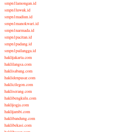
smpn1lamongan.id
smpn1luwuk.id
smpn1madiun.id
smpn1manokwari.id
smpn1narmada.id
smpn1pacitan.id
smpn1padang.id
smpn1pailangga.id
haklijakarta.com
haklilangsa.com
haklisabang.com
haklidenpasar.com
haklicilegon.com
hakliserang.com
haklibengkulu.com
haklijogja.com
haklijambi.com
haklibandung.com
haklibekasi.com
haklibogor.com