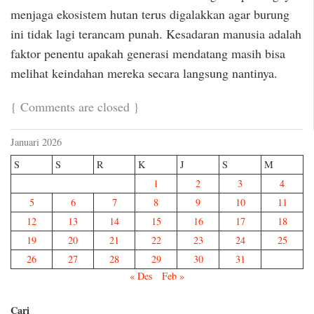
menjaga ekosistem hutan terus digalakkan agar burung
ini tidak lagi terancam punah. Kesadaran manusia adalah
faktor penentu apakah generasi mendatang masih bisa
melihat keindahan mereka secara langsung nantinya.
{
Comments are closed
}
Januari 2026
S
S
R
K
J
S
M
1
2
3
4
5
6
7
8
9
10
11
12
13
14
15
16
17
18
19
20
21
22
23
24
25
26
27
28
29
30
31
« Des
Feb »
Cari