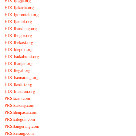
HDCIjogja.org
HDCIjakarta.org
HDCIgorontalo.org
HDCIjambi.org
HDCIbandung.org
HDCIbogor.org
HDCIbekasi.org
HDCIdepok.org
HDCIsukabumi.org
HDCIbanjar.org
HDCItegal.org
HDCIsemarang.org
HDCIkediri.org
HDCImadiun.org
PRSIaceh.com
PRSIsabang.com
PRSIdenpasar.com
PRSIcilegon.com
PRSItangerang.com
PRSIserang.com