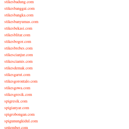
stikesbadung.com
stikesbanggai.com
stikesbangka.com
stikesbanyumas.com
stikesbekasi.com
stikesblitar.com
stikesbogor.com
stikesbrebes.com
stikescianjur.com
stikesciamis.com
stikesdemak.com
stikesgarut.com
stikesgorontalo.com
stikesgowa.com
stikesgresik.com
spigresik.com
spigianyar.com
spigrobongan.com
spigunungkidul.com
spijember.com