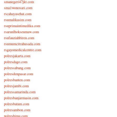
smanegeri47jkt.com
sma1wonosari.com
rscahayasehat.com
rsumalikasim.com
rsuprimaintimedika.com
rsarunlhokseumaw.com
rsufauziahbireu.com
rsumumcitrahusada.com
rsgayomedicalcentre.com
polresjakarta.com
polresdago.com
polressabang.com
polresdenpasar.com
polresbanten.com
polresjambi.com
polressamarinda.com
polresbanjarmasin.com
polresbatam.com
polresambon.com
polresbima.com