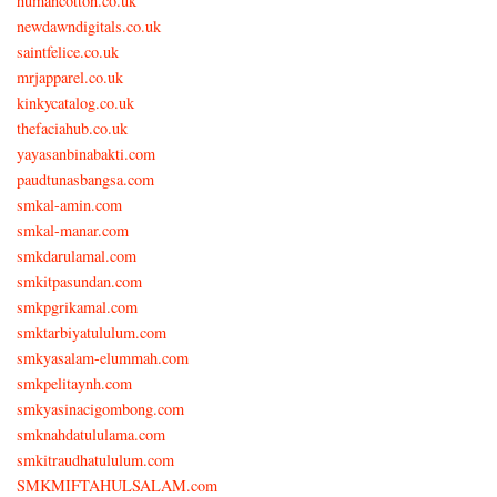
humancotton.co.uk
newdawndigitals.co.uk
saintfelice.co.uk
mrjapparel.co.uk
kinkycatalog.co.uk
thefaciahub.co.uk
yayasanbinabakti.com
paudtunasbangsa.com
smkal-amin.com
smkal-manar.com
smkdarulamal.com
smkitpasundan.com
smkpgrikamal.com
smktarbiyatululum.com
smkyasalam-elummah.com
smkpelitaynh.com
smkyasinacigombong.com
smknahdatululama.com
smkitraudhatululum.com
SMKMIFTAHULSALAM.com