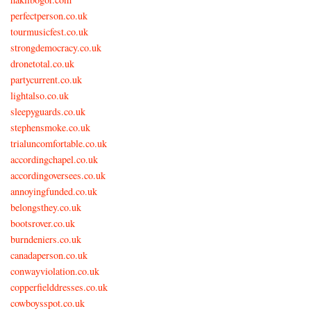
perfectperson.co.uk
tourmusicfest.co.uk
strongdemocracy.co.uk
dronetotal.co.uk
partycurrent.co.uk
lightalso.co.uk
sleepyguards.co.uk
stephensmoke.co.uk
trialuncomfortable.co.uk
accordingchapel.co.uk
accordingoversees.co.uk
annoyingfunded.co.uk
belongsthey.co.uk
bootsrover.co.uk
burndeniers.co.uk
canadaperson.co.uk
conwayviolation.co.uk
copperfielddresses.co.uk
cowboysspot.co.uk