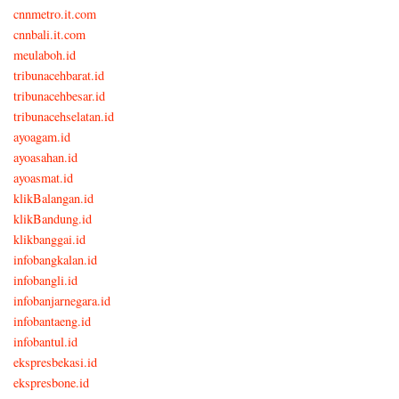
cnnmetro.it.com
cnnbali.it.com
meulaboh.id
tribunacehbarat.id
tribunacehbesar.id
tribunacehselatan.id
ayoagam.id
ayoasahan.id
ayoasmat.id
klikBalangan.id
klikBandung.id
klikbanggai.id
infobangkalan.id
infobangli.id
infobanjarnegara.id
infobantaeng.id
infobantul.id
ekspresbekasi.id
ekspresbone.id