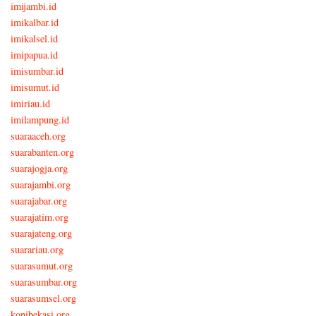
imijambi.id
imikalbar.id
imikalsel.id
imipapua.id
imisumbar.id
imisumut.id
imiriau.id
imilampung.id
suaraaceh.org
suarabanten.org
suarajogja.org
suarajambi.org
suarajabar.org
suarajatim.org
suarajateng.org
suarariau.org
suarasumut.org
suarasumbar.org
suarasumsel.org
konibekasi.org