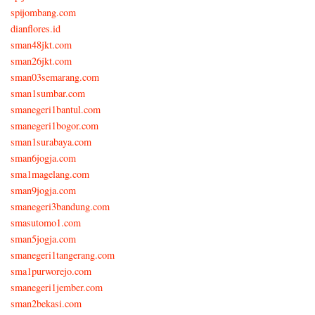
spijombang.com
dianflores.id
sman48jkt.com
sman26jkt.com
sman03semarang.com
sman1sumbar.com
smanegeri1bantul.com
smanegeri1bogor.com
sman1surabaya.com
sman6jogja.com
sma1magelang.com
sman9jogja.com
smanegeri3bandung.com
smasutomo1.com
sman5jogja.com
smanegeri1tangerang.com
sma1purworejo.com
smanegeri1jember.com
sman2bekasi.com