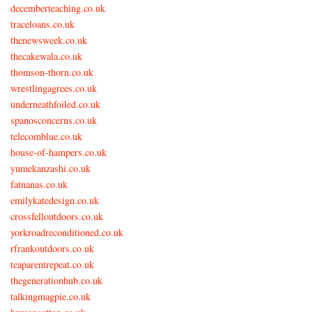
decemberteaching.co.uk
traceloans.co.uk
thenewsweek.co.uk
thecakewala.co.uk
thomson-thorn.co.uk
wrestlingagrees.co.uk
underneathfoiled.co.uk
spanosconcerns.co.uk
telecomblue.co.uk
house-of-hampers.co.uk
yumekanzashi.co.uk
fatnanas.co.uk
emilykatedesign.co.uk
crossfelloutdoors.co.uk
yorkroadreconditioned.co.uk
rfrankoutdoors.co.uk
teaparentrepeat.co.uk
thegenerationhub.co.uk
talkingmagpie.co.uk