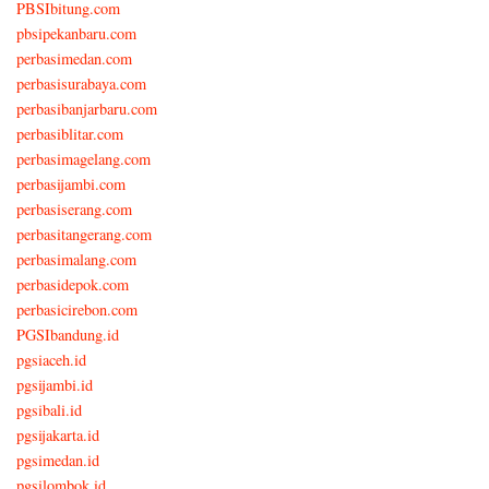
PBSIbitung.com
pbsipekanbaru.com
perbasimedan.com
perbasisurabaya.com
perbasibanjarbaru.com
perbasiblitar.com
perbasimagelang.com
perbasijambi.com
perbasiserang.com
perbasitangerang.com
perbasimalang.com
perbasidepok.com
perbasicirebon.com
PGSIbandung.id
pgsiaceh.id
pgsijambi.id
pgsibali.id
pgsijakarta.id
pgsimedan.id
pgsilombok.id