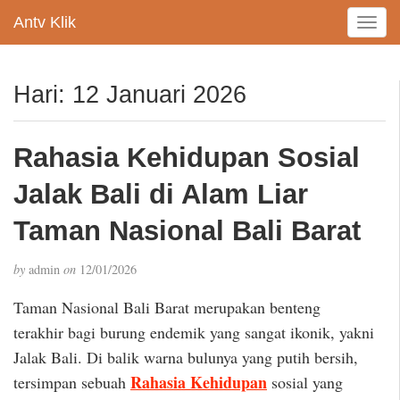
Antv Klik
T
o
g
g
Hari:
12 Januari 2026
l
e
n
Rahasia Kehidupan Sosial
a
v
Jalak Bali di Alam Liar
i
g
Taman Nasional Bali Barat
a
t
by
admin
on
12/01/2026
i
o
Taman Nasional Bali Barat merupakan benteng
n
terakhir bagi burung endemik yang sangat ikonik, yakni
Jalak Bali. Di balik warna bulunya yang putih bersih,
Rahasia Kehidupan
tersimpan sebuah
sosial yang