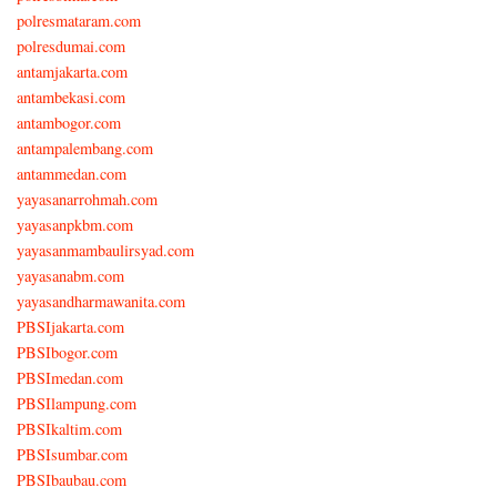
polresmataram.com
polresdumai.com
antamjakarta.com
antambekasi.com
antambogor.com
antampalembang.com
antammedan.com
yayasanarrohmah.com
yayasanpkbm.com
yayasanmambaulirsyad.com
yayasanabm.com
yayasandharmawanita.com
PBSIjakarta.com
PBSIbogor.com
PBSImedan.com
PBSIlampung.com
PBSIkaltim.com
PBSIsumbar.com
PBSIbaubau.com