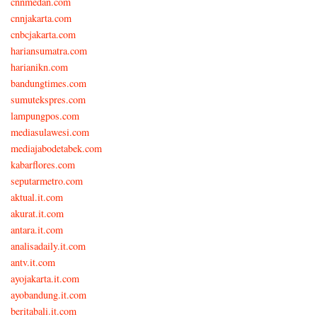
cnnmedan.com
cnnjakarta.com
cnbcjakarta.com
hariansumatra.com
harianikn.com
bandungtimes.com
sumutekspres.com
lampungpos.com
mediasulawesi.com
mediajabodetabek.com
kabarflores.com
seputarmetro.com
aktual.it.com
akurat.it.com
antara.it.com
analisadaily.it.com
antv.it.com
ayojakarta.it.com
ayobandung.it.com
beritabali.it.com