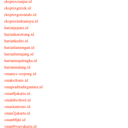
eksprescianjur.id
ekspresgresik.id
ekspresgorontalo.id
ekspresindramayu.id
harianjepara.id
hariankarawang.id
hariankediri.id
harianlamongan.id
harianlumajang.id
harianmajalengka.id
harianmalang.id
smanics-serpong.id
smakstlouis.id
smapraditadirgantara.id
sman8jakarta.id
smalabschool.id
smaskanisius.id
sman2jakarta.id
sman68jkt.id
sman8yogyakarta.id