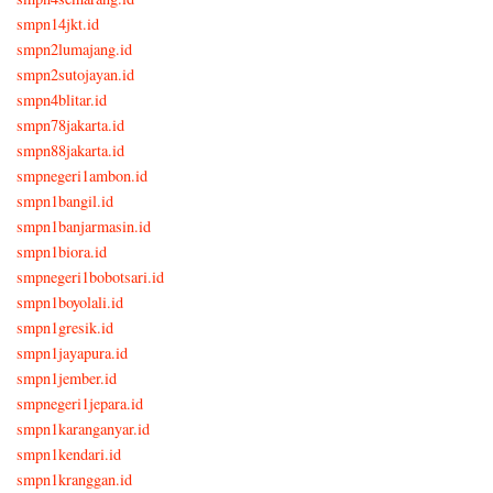
smpn14jkt.id
smpn2lumajang.id
smpn2sutojayan.id
smpn4blitar.id
smpn78jakarta.id
smpn88jakarta.id
smpnegeri1ambon.id
smpn1bangil.id
smpn1banjarmasin.id
smpn1biora.id
smpnegeri1bobotsari.id
smpn1boyolali.id
smpn1gresik.id
smpn1jayapura.id
smpn1jember.id
smpnegeri1jepara.id
smpn1karanganyar.id
smpn1kendari.id
smpn1kranggan.id