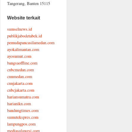
Tangerang, Banten 15115
Website terkait
sumselnews.id
publikjabodetabek.id
pemudapancasilamedan.com
ayokalimantan.com
ayosumut.com
bangsaoffline.com
cnbcmedan.com
cnnmedan.com
cnnjakarta.com
cnbcjakarta.com
hariansumatra.com
harianikn.com
bandungtimes.com
sumutekspres.com
lampungpos.com
mediasulawesi.com