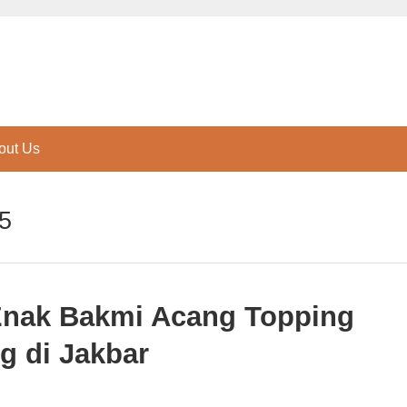
out Us
25
 Enak Bakmi Acang Topping
 di Jakbar