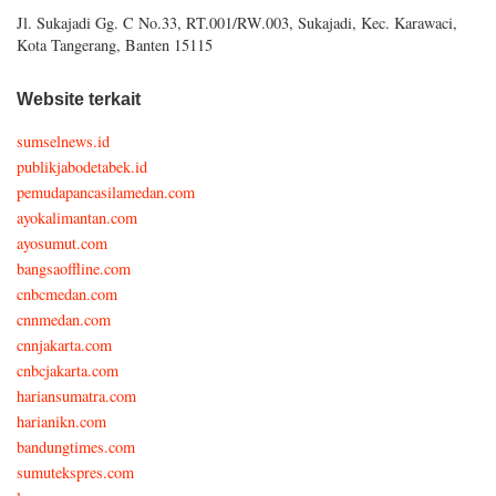
Jl. Sukajadi Gg. C No.33, RT.001/RW.003, Sukajadi, Kec. Karawaci,
Kota Tangerang, Banten 15115
Website terkait
sumselnews.id
publikjabodetabek.id
pemudapancasilamedan.com
ayokalimantan.com
ayosumut.com
bangsaoffline.com
cnbcmedan.com
cnnmedan.com
cnnjakarta.com
cnbcjakarta.com
hariansumatra.com
harianikn.com
bandungtimes.com
sumutekspres.com