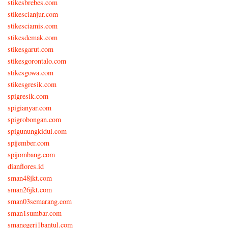
stikesbrebes.com
stikescianjur.com
stikesciamis.com
stikesdemak.com
stikesgarut.com
stikesgorontalo.com
stikesgowa.com
stikesgresik.com
spigresik.com
spigianyar.com
spigrobongan.com
spigunungkidul.com
spijember.com
spijombang.com
dianflores.id
sman48jkt.com
sman26jkt.com
sman03semarang.com
sman1sumbar.com
smanegeri1bantul.com