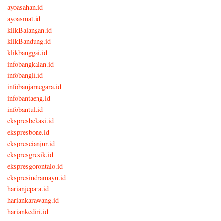
ayoasahan.id
ayoasmat.id
klikBalangan.id
klikBandung.id
klikbanggai.id
infobangkalan.id
infobangli.id
infobanjarnegara.id
infobantaeng.id
infobantul.id
ekspresbekasi.id
ekspresbone.id
eksprescianjur.id
ekspresgresik.id
ekspresgorontalo.id
ekspresindramayu.id
harianjepara.id
hariankarawang.id
hariankediri.id