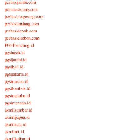
perbasijambi.com
perbasiserang.com
perbasitangerang.com
perbasimalang.com
perbasidepok.com
perbasicirebon.com
PGSIbandung.id
pgsiaceh.id
pgsijambi.id
pgsibali.id
pgsijakarta.id
pgsimedan.id
pgsilombok.id
pgsimaluku.id
pgsimanado.id
akmilsumbar.id
akmilpapua.id
akmilriau.id
akmilntt.id
akmilkalbar.id