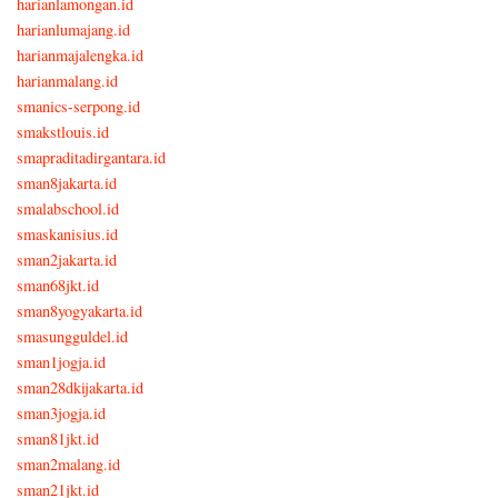
harianlamongan.id
harianlumajang.id
harianmajalengka.id
harianmalang.id
smanics-serpong.id
smakstlouis.id
smapraditadirgantara.id
sman8jakarta.id
smalabschool.id
smaskanisius.id
sman2jakarta.id
sman68jkt.id
sman8yogyakarta.id
smasungguldel.id
sman1jogja.id
sman28dkijakarta.id
sman3jogja.id
sman81jkt.id
sman2malang.id
sman21jkt.id