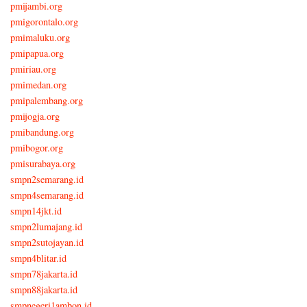
pmijambi.org
pmigorontalo.org
pmimaluku.org
pmipapua.org
pmiriau.org
pmimedan.org
pmipalembang.org
pmijogja.org
pmibandung.org
pmibogor.org
pmisurabaya.org
smpn2semarang.id
smpn4semarang.id
smpn14jkt.id
smpn2lumajang.id
smpn2sutojayan.id
smpn4blitar.id
smpn78jakarta.id
smpn88jakarta.id
smpnegeri1ambon.id