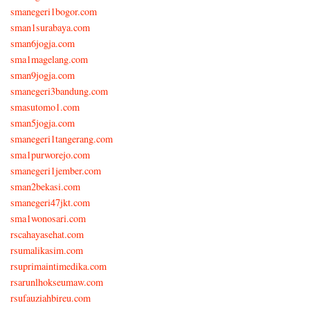
smanegeri1bogor.com
sman1surabaya.com
sman6jogja.com
sma1magelang.com
sman9jogja.com
smanegeri3bandung.com
smasutomo1.com
sman5jogja.com
smanegeri1tangerang.com
sma1purworejo.com
smanegeri1jember.com
sman2bekasi.com
smanegeri47jkt.com
sma1wonosari.com
rscahayasehat.com
rsumalikasim.com
rsuprimaintimedika.com
rsarunlhokseumaw.com
rsufauziahbireu.com