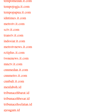
tempomedan.it.com
tempojogja.it.com
tempopapua.it.com
idntimes.it.com
metrotv.it.com
sctv.it.com
transtv.it.com
indosiar.it.com
metrotvnews.it.com
rctiplus.it.com
tvonenews.it.com
mnctv.it.com
cnnmedan.it.com
cnnmetro.it.com
cnnbali.it.com
meulaboh.id
tribunacehbarat.id
tribunacehbesar.id
tribunacehselatan.id
ayoagam.id