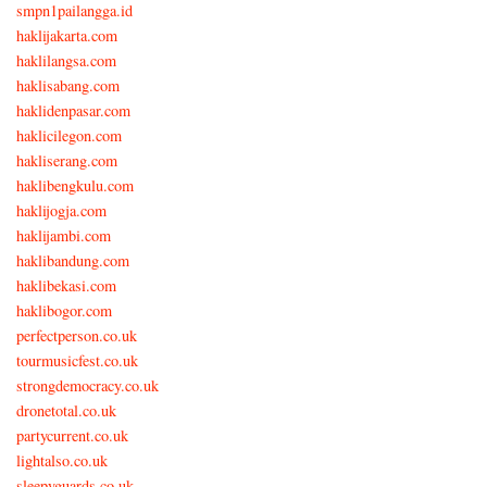
smpn1pailangga.id
haklijakarta.com
haklilangsa.com
haklisabang.com
haklidenpasar.com
haklicilegon.com
hakliserang.com
haklibengkulu.com
haklijogja.com
haklijambi.com
haklibandung.com
haklibekasi.com
haklibogor.com
perfectperson.co.uk
tourmusicfest.co.uk
strongdemocracy.co.uk
dronetotal.co.uk
partycurrent.co.uk
lightalso.co.uk
sleepyguards.co.uk