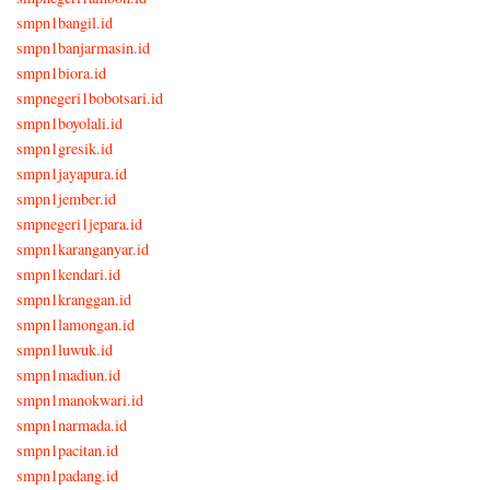
smpn1bangil.id
smpn1banjarmasin.id
smpn1biora.id
smpnegeri1bobotsari.id
smpn1boyolali.id
smpn1gresik.id
smpn1jayapura.id
smpn1jember.id
smpnegeri1jepara.id
smpn1karanganyar.id
smpn1kendari.id
smpn1kranggan.id
smpn1lamongan.id
smpn1luwuk.id
smpn1madiun.id
smpn1manokwari.id
smpn1narmada.id
smpn1pacitan.id
smpn1padang.id