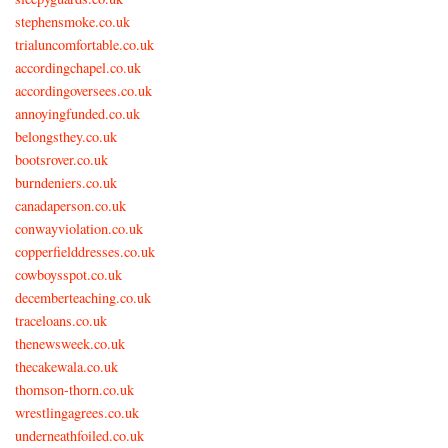
stephensmoke.co.uk
trialuncomfortable.co.uk
accordingchapel.co.uk
accordingoversees.co.uk
annoyingfunded.co.uk
belongsthey.co.uk
bootsrover.co.uk
burndeniers.co.uk
canadaperson.co.uk
conwayviolation.co.uk
copperfielddresses.co.uk
cowboysspot.co.uk
decemberteaching.co.uk
traceloans.co.uk
thenewsweek.co.uk
thecakewala.co.uk
thomson-thorn.co.uk
wrestlingagrees.co.uk
underneathfoiled.co.uk