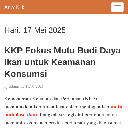
Antv Klik
T
o
g
g
Hari:
17 Mei 2025
l
e
n
KKP Fokus Mutu Budi Daya
a
v
Ikan untuk Keamanan
i
g
Konsumsi
a
t
by
admin
on
17/05/2025
i
o
Kementerian Kelautan dan Perikanan (KKP)
n
mutu
menunjukkan komitmen kuat dalam meningkatkan
budi daya ikan
. Langkah strategis ini bertujuan untuk
menjamin keamanan produk perikanan yang dikonsumsi